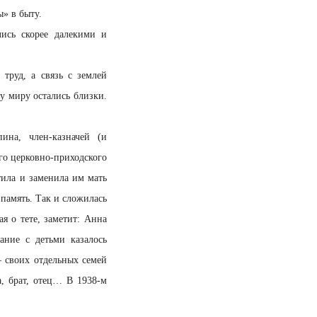
» в быту.
ись скорее далекими и
труд, а связь с землей
у миру остались близки.
ина, член-казначей (и
го церковно-приходского
тила и заменила им мать
 память. Так и сложилась
я о тете, заметит: Анна
ание с детьми казалось
— своих отдельных семей
а, брат, отец… В 1938-м