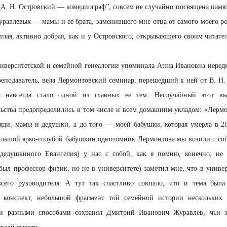
„А. Н. Островский — комедиограф”, совсем не случайно посвящена пам
авлевых — мамы и ее брата, заменившего мне отца от самого моего р
етлая, активно добрая, как и у Островского, открывающего своим читате
иверситетской и семейной генеалогии упоминала Анна Ивановна нередко
реподаватель, вела Лермонтовский семинар, перешедший к ней от В. Н.
а навсегда стало одной из главных ее тем. Неслучайный этот в
льства предопределились в том числе и всем домашним укладом: «Лер
ди, мамы и дедушки, а до того — моей бабушки, которая умерла в 28
 Большой ярко-голубой бабушкин однотомник Лермонтова мы возили с со
 дедушкиного Евангелия) у нас с собой, как я помню, конечно, н
 был профессор-физик, но не в университете) заметил мне, что в универ
сего руководителя. А тут так счастливо совпало, что и тема была
конспект, небольшой фрагмент той семейной истории нескольких 
и разными способами сохранял Дмитрий Иванович Журавлев, чьи 