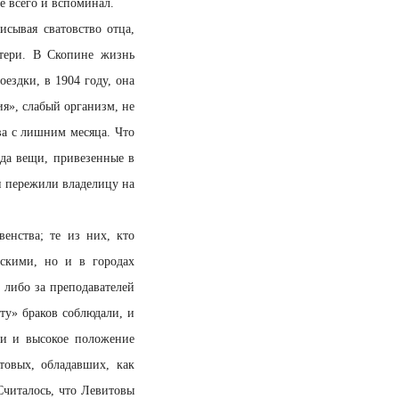
е всего и вспоминал.
исывая сватовство отца,
атери. В Скопине жизнь
оездки, в 1904 году, она
я», слабый организм, не
ва с лишним месяца. Что
 да вещи, привезенные в
и пережили владелицу на
енства; те из них, кто
скими, но и в городах
 либо за преподавателей
ту» браков соблюдали, и
зи и высокое положение
товых, обладавших, как
Считалось, что Левитовы