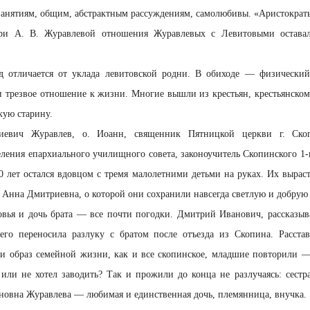
анятиям, общим, абстрактным рассуждениям, самолюбивы. «Аристократы
ри А. В. Журавлевой отношения Журавлевых с Левитовыми оставал
д отличается от уклада левитовской родни. В обиходе — физический 
и трезвое отношение к жизни. Многие вышли из крестьян, крестьянском
кую старину.
евич Журавлев, о. Иоанн, священник Пятницкой церкви г. Скоп
еления епархиального училищного совета, законоучитель Скопинского 1-
 лет остался вдовцом с тремя малолетними детьми на руках. Их вырас
, Анна Дмитриевна, о которой они сохранили навсегда светлую и добрую
ыновья и дочь брата — все почти погодки. Дмитрий Иванович, рассказыва
его переносила разлуку с братом после отъезда из Скопина. Расстав
ли образ семейной жизни, как и все скопинское, младшие повторили 
или не хотел заводить? Так и прожили до конца не разлучаясь: сестр
новна Журавлева — любимая и единственная дочь, племянница, внучка.