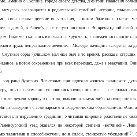
ме. Именно о Скопине, городе своего детства, Дмитрий Иванович больш
мемуарах возвращается к родительской семейной истории, сначала оп
ми, свои первые детские впечатления, а потом болезнь и смерть м
нее, и домой, в Раненбург, ее тянуло постоянно. Во время одной такой п
ом. Видимо, сказались изначальная хрупкость, «изнеженность воспитани
ского труда, неправильное лечение… Молодая женщина «сгорела» за д
? Смутный образ (слишком мал еще был в то время), рассказы старших
риданое, а потом сохраненные при всех переездах, даже в эвакуации. Он
й.
 род раненбургских Левитовых принадлежал «элите» рязанского духов
ьеру, почти неизменно становились священниками — не только сель
и тоже делали хорошую партию, выходили замуж либо за священников,
ебных заведений с семинарским и академическим образованием. «Чисто
тствовали нарушению традиции. Учитывая широкие родственные свя
Раненбургский уезд оказался до некоторой степени «вотчиной» Леви
[6]
лько талантами и способностями, но и силой, стойкостью убеждений
. 