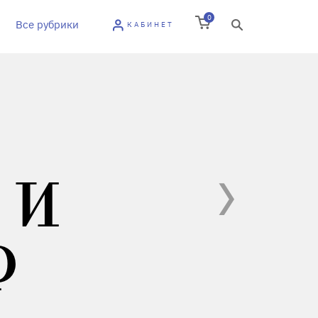
0
Все рубрики
КАБИНЕТ
 И
Р