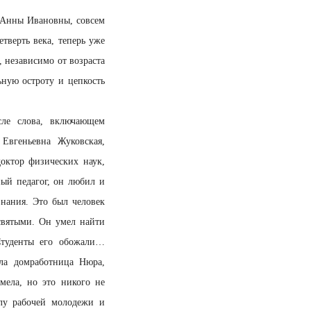
я Анны Ивановны, совсем
тверть века, теперь уже
 независимо от возраста
ьную остроту и цепкость
сле слова, включающем
Евгеньевна Жуковская,
ктор физических наук,
ный педагог, он любил и
знания. Это был человек
святыми. Он умел найти
Студенты его обожали…
ла домработница Нюра,
мела, но это никого не
олу рабочей молодежи и