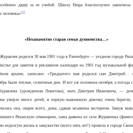
особенно дядя) за ее учебой. Школу Нюра благополучно закончила 
[5]
о человека»
.
«Незапамятно старая семья духовенства…»
уравлев родился 30 мая 1901 года в Раненбурге — уездном городе Ряз
листке для заметок в рекламном календаре на 1901 год музыкальной ф
йном архиве, записано: «Тридцатого мая родился сын Дмитрий… о
тябрь были теплые, солнечные дни. И вот уж половина октября, а погода с
уравлева (урожденная Левитова), мать Дмитрия Ивановича, — доч
мье умерло много детей, и первую выжившую девочку очень берегли,
Училась она, скорее всего, дома, сдавая экзамены экстерном. Замуж вы
нчившего Рязанскую семинарию, сына дьякона из села Журавинка (фами
ою недолгую жизнь в замужестве (всего пять лет!) провела в городе Ско