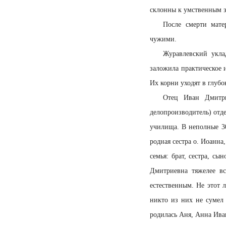
склонны к умственным з
После смерти мате
чужими.
Журавлевский укла
заложила практическое 
Их корни уходят в глубо
Отец Иван Дмитри
делопроизводитель) отд
училища. В неполные 30
родная сестра о. Иоанна
семья: брат, сестра, с
Дмитриевна тяжелее вс
естественным. Не этот 
никто из них не сумел 
родилась Аня, Анна Ива