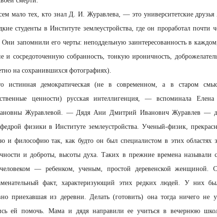
своей смерти.
всем мало тех, кто знал Д. И. Журавлева, — это университетские друзь
дкие студенты в Институте землеустройства, где он проработал почти че
 Они запомнили его черты: неподдельную заинтересованность в каждом,
е и сосредоточенную собранность, тонкую ироничность, доброжелател
метно на сохранившихся фотографиях).
 истинная демократическая (не в современном, а в старом смы
ственные ценности) русская интеллигенция, — вспоминала Елена 
ановны Журавлевой. — Дядя Ани Дмитрий Иванович Журавлев — до
афедрой физики в Институте землеустройства. Ученый-физик, прекрас
ию и философию так, как будто он был специалистом в этих областях 
чности и доброты, высоты духа. Таких в прежние времена называли 
еловеком — ребенком, ученым, простой деревенской женщиной. 
аменательный факт, характеризующий этих редких людей. У них бы
вно приехавшая из деревни. Делать (готовить) она тогда ничего не у
лись ей помочь. Мама и дядя направили ее учиться в вечернюю шк