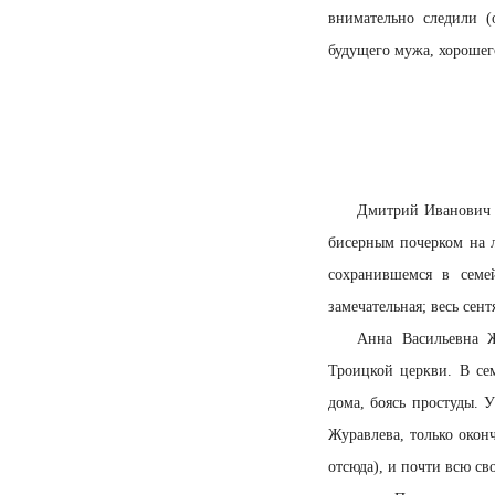
внимательно следили (
будущего мужа, хорошег
Дмитрий Иванович Ж
бисерным почерком на 
сохранившемся в семе
замечательная; весь сен
Анна Васильевна Ж
Троицкой церкви. В се
дома, боясь простуды. 
Журавлева, только око
отсюда), и почти всю св