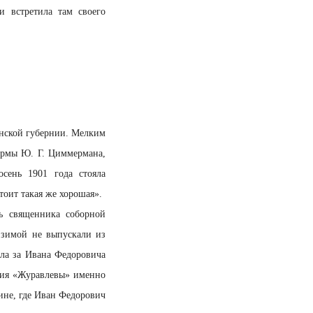
и встретила там своего
анской губернии. Мелким
ирмы Ю. Г. Циммермана,
сень 1901 года стояла
тоит такая же хорошая».
ь священника соборной
 зимой не выпускали из
шла за Ивана Федоровича
лия «Журавлевы» именно
пине, где Иван Федорович