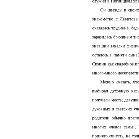
служил в Пятницком хра
Он дважды в своих 
знакомство с Левитовы
оказалась труднее и бед
заразилась брюшным тиф
знавший закалки физиче
осталось в памяти сына
Скопин как свадебное п
много-много десятилети
Можно сказать, что
выбирал духовную кар
получали места; девушк
духовных и светских уч
родители обычно препя
многих членов семьи, 
принято считать, не то