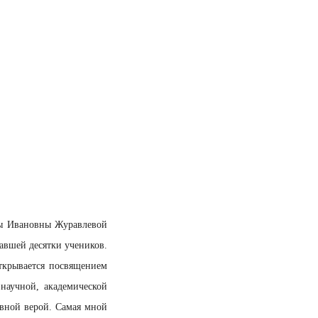
ы Ивановны Журавлевой
тавшей десятки учеников.
открывается посвящением
научной, академической
ивной верой. Самая мной