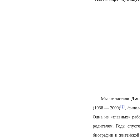
Мы не застали Дми
[1]
(1938 — 2009)
, филол
Одна из «главных» раб
родителям. Годы спуст
биографии и житейской: