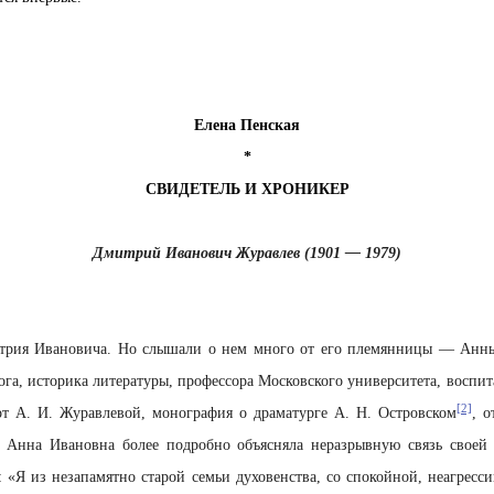
Елена Пенская
*
СВИДЕТЕЛЬ И ХРОНИКЕР
Дмитрий Иванович Журавлев (1901 — 1979)
трия Ивановича. Но слышали о нем много от его племянницы — Анн
ога, историка литературы, профессора Московского университета, воспи
[2]
от А. И. Журавлевой, монография о драматурге А. Н. Островском
, 
я Анна Ивановна более подробно объясняла неразрывную связь своей 
 «Я из незапамятно старой семьи духовенства, со спокойной, неагресс