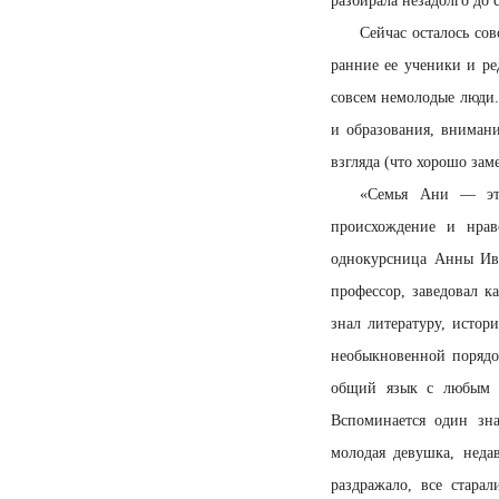
разбирала незадолго до 
Сейчас осталось со
ранние ее ученики и ре
совсем немолодые люди.
и образования, внимани
взгляда (что хорошо за
«Семья Ани — это
происхождение и нрав
однокурсница Анны Ив
профессор, заведовал к
знал литературу, истор
необыкновенной порядо
общий язык с любым ч
Вспоминается один зн
молодая девушка, неда
раздражало, все стара