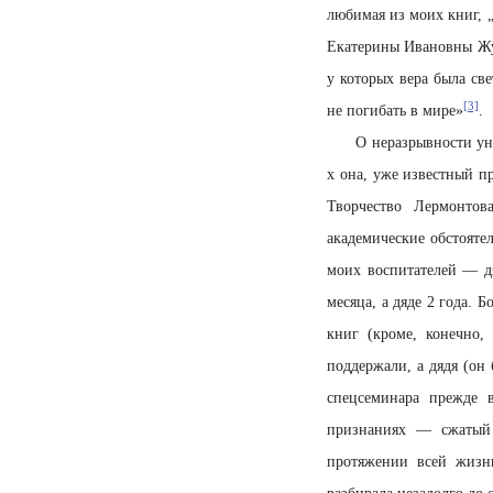
любимая из моих книг, 
Екатерины Ивановны Жур
у которых вера была св
[3]
не погибать в мире»
.
О неразрывности ун
х она, уже известный п
Творчество Лермонтов
академические обстояте
моих воспитателей — дя
месяца, а дяде 2 года.
книг (кроме, конечно,
поддержали, а дядя (он
спецсеминара прежде в
признаниях — сжатый 
протяжении всей жизн