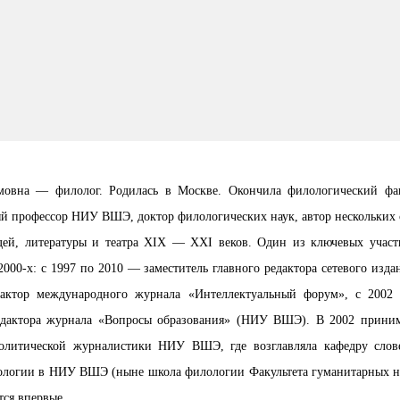
мовна — филолог. Родилась в Москве. Окончила филологический фа
 профессор НИУ ВШЭ, доктор филологических наук, автор нескольких с
дей, литературы и театра XIX — XXI веков. Один из ключевых участ
000-х: с 1997 по 2010 — заместитель главного редактора сетевого изда
актор международного журнала «Интеллектуальный форум», с 2002
редактора журнала «Вопросы образования» (НИУ ВШЭ). В 2002 приним
олитической журналистики НИУ ВШЭ, где возглавляла кафедру слове
лологии в НИУ ВШЭ (ныне школа филологии Факультета гуманитарных на
ся впервые.