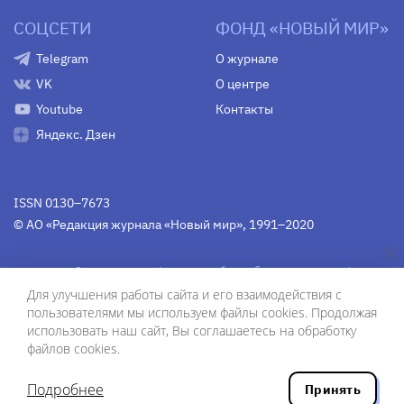
СОЦСЕТИ
ФОНД «НОВЫЙ МИР»
Telegram
О журнале
VK
О центре
Youtube
Контакты
Яндекс. Дзен
ISSN 0130–7673
© АО «Редакция журнала «Новый мир», 1991–2020
Свидетельство Федеральной службы по надзору в сфере
связи, информационных технологий и массовых
Для улучшения работы сайта и его взаимодействия с
коммуникаций
средства массовой информации
пользователями мы используем файлы cookies. Продолжая
(Роскомнадзор)
ПИ № Фс 77-75754 от 13 июня 2019 г.
использовать наш сайт, Вы соглашаетесь на обработку
файлов cookies.
Дизайн — Рустам Габбасов.
Шрифты — Zhivago Display и IBM Plex Sans.
Подробнее
Принять
Разработка сайта — ООО «Инфодизайн»
, 2020.