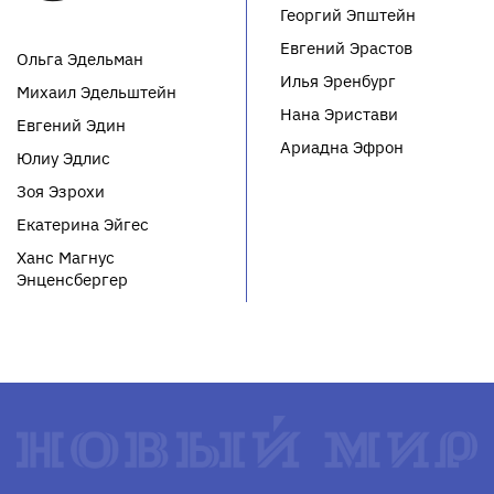
Георгий Эпштейн
Евгений Эрастов
Ольга Эдельман
Илья Эренбург
Михаил Эдельштейн
Нана Эристави
Евгений Эдин
Ариадна Эфрон
Юлиу Эдлис
Зоя Эзрохи
Екатерина Эйгес
Ханс Магнус
Энценсбергер