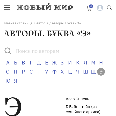
0
Главная страница
Авторы
Авторы. Буква «Э»
/
/
АВТОРЫ. БУКВА «Э»
А
Б
В
Г
Д
Е
Ж
З
И
К
Л
М
Н
О
П
Р
С
Т
У
Ф
Х
Ц
Ч
Ш
Щ
Э
Ю
Я
Э
Асар Эппель
Г. В. Эпштейн (из
семейного архива)