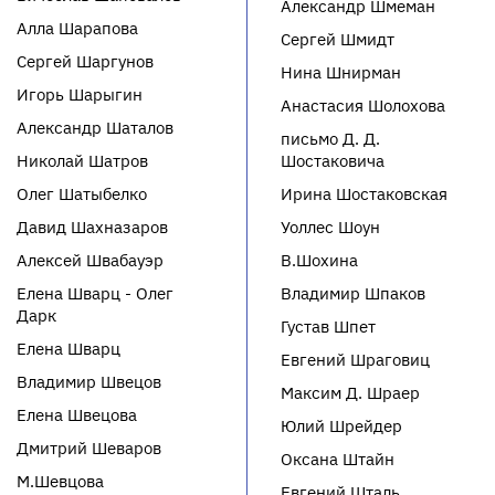
Александр Шмеман
Алла Шарапова
Сергей Шмидт
Сергей Шаргунов
Нина Шнирман
Игорь Шарыгин
Анастасия Шолохова
Александр Шаталов
письмо Д. Д.
Николай Шатров
Шостаковича
Олег Шатыбелко
Ирина Шостаковская
Давид Шахназаров
Уоллес Шоун
Алексей Швабауэр
В.Шохина
Елена Шварц - Олег
Владимир Шпаков
Дарк
Густав Шпет
Елена Шварц
Евгений Шраговиц
Владимир Швецов
Максим Д. Шраер
Елена Швецова
Юлий Шрейдер
Дмитрий Шеваров
Оксана Штайн
М.Шевцова
Евгений Шталь