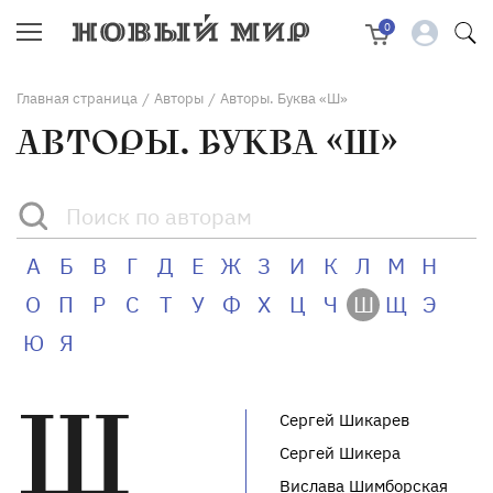
0
Главная страница
Авторы
Авторы. Буква «Ш»
/
/
АВТОРЫ. БУКВА «Ш»
А
Б
В
Г
Д
Е
Ж
З
И
К
Л
М
Н
О
П
Р
С
Т
У
Ф
Х
Ц
Ч
Ш
Щ
Э
Ю
Я
Ш
Сергей Шикарев
Сергей Шикера
Вислава Шимборская