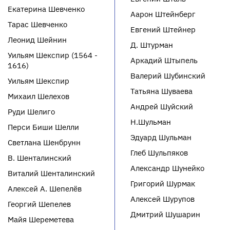
Екатерина Шевченко
Аарон Штейнберг
Тарас Шевченко
Евгений Штейнер
Леонид Шейнин
Д. Штурман
Уильям Шекспир (1564 -
Аркадий Штыпель
1616)
Валерий Шубинский
Уильям Шекспир
Татьяна Шуваева
Михаил Шелехов
Андрей Шуйский
Руди Шелиго
Н.Шульман
Перси Биши Шелли
Эдуард Шульман
Светлана Шенбрунн
Глеб Шульпяков
В. Шенталинский
Александр Шунейко
Виталий Шенталинский
Григорий Шурмак
Алексей А. Шепелёв
Алексей Шурупов
Георгий Шепелев
Дмитрий Шушарин
Майя Шереметева