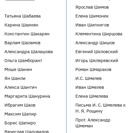
Ярослав Шимов
Татьяна Шабаева
Елена Шимонек
Карина Шаинян
Иван Шипнигов
Константин Шакарян
Клементина Ширшова
Варлам Шаламов
Александр Шишов
Александра Шалашова
Евгений Шкловский
Ольга Шамборант
Игорь Шкляревский
Моше Шанин
Роман Шмараков
Ян Шанли
И.С. Шмелев
Алекса Шантич
Иван Шмелев
Маргарита Шанурина
Елена Шмелева
Ибрагим Шаов
Письма И. С. Шмелева к
Н. Я. Рощину
Максим Шапир
Прот. Александр
Борис Шапиро
Шмеман
Вячеслав Шаповалов