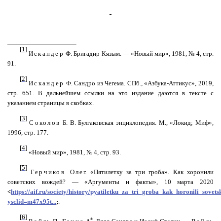
[1]
Искандер
Ф. Бригадир
Кязым
. — «Новый мир», 1981, № 4, стр.
91.
[2]
Искандер
Ф.
Сандро
из Чегема. СПб., «Азбука-Аттикус», 2019,
стр. 651. В дальнейшем ссылки на это издание даются в тексте с
указанием страницы в скобках.
[3]
Соколов
Б. В.
Булгаковская
энциклопедия. М., «
Локид
; Миф»,
1996, стр. 177.
[4]
«Новый мир», 1981, № 4, стр. 93.
[5]
Герчиков
Оле
г. «Пятилетку за три гроба». Как хоронили
советских вождей? — «Аргументы и факты», 10 марта 2020
<
https://aif.ru/society/history/pyatiletku_za_tri_groba_kak_horonili_sovet
ysclid=m47x95t...
;
.
[6]
*