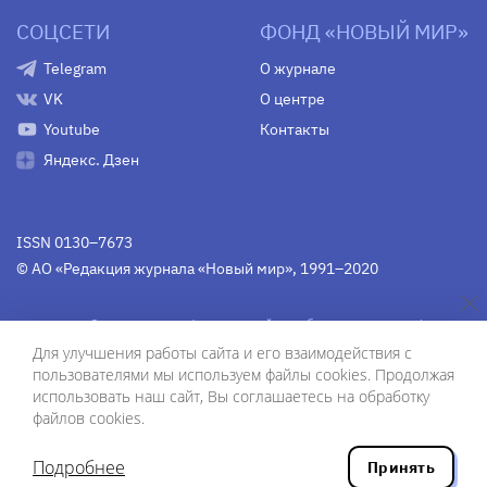
СОЦСЕТИ
ФОНД «НОВЫЙ МИР»
Telegram
О журнале
VK
О центре
Youtube
Контакты
Яндекс. Дзен
ISSN 0130–7673
© АО «Редакция журнала «Новый мир», 1991–2020
Свидетельство Федеральной службы по надзору в сфере
связи, информационных технологий и массовых
Для улучшения работы сайта и его взаимодействия с
коммуникаций
средства массовой информации
пользователями мы используем файлы cookies. Продолжая
(Роскомнадзор)
ПИ № Фс 77-75754 от 13 июня 2019 г.
использовать наш сайт, Вы соглашаетесь на обработку
файлов cookies.
Дизайн — Рустам Габбасов.
Шрифты — Zhivago Display и IBM Plex Sans.
Подробнее
Принять
Разработка сайта — ООО «Инфодизайн»
, 2020.