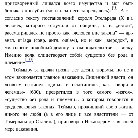
приговоренный лишался всего имущества и мог быть
[9]
безнаказанно убит (мстить за него запрещалось)»
. А «…
согласно тексту постановлений короля
Этельреда
(X в.),
человек, которого отлучили от общины, т. е. „изгой”,
рассматривался не просто как „человек вне закона” — др.-
англ.
ut-laga
(совр. англ.
outlaw
), но и как „выродок”, в
мифологии подобный демону, в законодательстве — волку.
Именно волк олицетворяет собой существо без рода и
[10]
племени»
.
Теймыру
за кражи грозит лет десять тюрьмы, но не в
этом заключается главное наказание. Лишенный власти, он
«совсем осатанел, одичал и оскотинился, как говорили
чегемцы
» (630), превратился в того самого «изгоя»,
«существо без рода и племени», о котором говорится в
средневековых законах.
Теймыр
, проживший свою жизнь,
никого
не любя (а в его лице и все властители — от
Тамерлана до Сталина), приговорен Искандером к высшей
мере наказания.