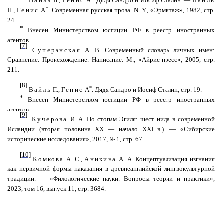
Вайль
П.,
Генис
А
. Дядя
Сандро
и Иосиф Сталин. —
Вайль
*
П.,
Генис
А
. Современная русская проза. N. Y., «Эрмитаж», 1982, стр.
24.
*
Внесен Министерством юстиции РФ в реестр иностранных
агентов.
[7]
Суперанская
А. В. Современный словарь личных имен:
Сравнение. Происхождение. Написание. М., «Айрис-пресс», 2005, стр.
211.
[8]
*
Вайль
П.,
Генис
А
. Дядя
Сандро
и Иосиф Сталин, стр. 19.
*
Внесен Министерством юстиции РФ в реестр иностранных
агентов.
[9]
Кучерова
И. А. По стопам
Эгиля
: шест
нида
в современной
Исландии (вторая половина ХХ — начало XXI в.). — «Сибирские
исторические исследования», 2017, № 1, стр. 67.
[10]
Комкова
А. С.,
Аникина
А. А. Концептуализация изгнания
как первичной формы наказания в древнеанглийской
лингвокультурной
традиции. — «Филологические науки. Вопросы теории и практики»,
2023, том 16, выпуск 11, стр. 3684.