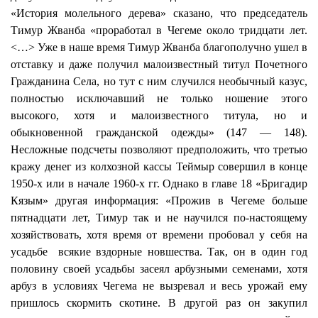
«История молельного дерева» сказано, что председатель
Тимур
Жванба
«проработал в Чегеме около тридцати лет.
<…> Уже в наше время Тимур
Жванба
благополучно ушел в
отставку и даже получил малоизвестный титул Почетного
Гражданина Села, но тут с ним случился необычный казус,
полностью исключавший не только ношение этого
высокого, хотя и малоизвестного титула, но и
обыкновенной гражданской одежды» (147 — 148).
Несложные подсчеты позволяют предположить, что третью
кражу денег из колхозной кассы
Теймыр
совершил в конце
1950-х или в начале 1960-х гг. Однако в главе 18 «Бригадир
Кязым
» другая информация: «Прожив в Чегеме больше
пятнадцати лет, Тимур так и не научился по-настоящему
хозяйствовать, хотя время от времени пробовал у себя на
усадьбе
всякие
вздорные новшества. Так, он в один год
половину своей усадьбы засеял арбузными семенами, хотя
арбуз в условиях Чегема не вызревал и весь урожай ему
пришлось скормить скотине. В другой раз он закупил