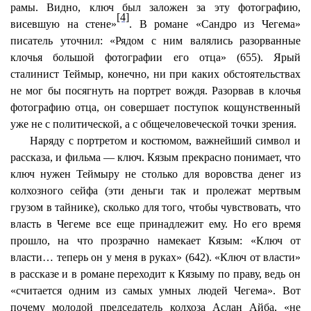
рамы. Видно, ключ был заложен за эту фотографию,
[4]
висевшую на стене»
. В романе «
Сандро
из Чегема»
писатель уточнил: «Рядом с ним валялись разорванные
клочья большой фотографии его отца» (655). Ярый
сталинист
Теймыр
, конечно, ни при каких обстоятельствах
не мог бы посягнуть на портрет вождя. Разорвав в клочья
фотографию отца, он совершает поступок кощунственный
уже не с политической, а с общечеловеческой точки зрения.
Наряду с портретом и костюмом, важнейший символ и
рассказа, и фильма — ключ.
Кязым
прекрасно понимает, что
ключ нужен
Теймыру
не столько для воровства денег из
колхозного сейфа (эти деньги так и пролежат мертвым
грузом в тайнике), сколько для того, чтобы чувствовать, что
власть в Чегеме все еще принадлежит ему. Но его время
прошло, на что прозрачно намекает
Кязым
: «Ключ от
власти… теперь он у меня в руках» (642). «Ключ от власти»
в рассказе и в романе переходит к
Кязыму
по праву, ведь он
«считается одним из самых умных людей Чегема». Вот
почему молодой председатель колхоза Аслан
Айба
, «не