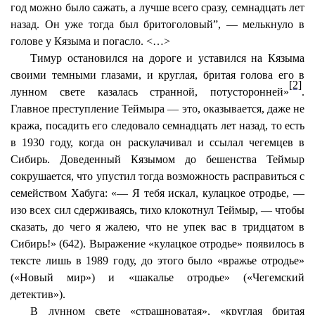
год можно было сажать, а лучше всего сразу, семнадцать лет
назад. Он уже тогда был бритоголовый”, — мелькнуло в
голове у
Кязыма
и погасло. <…>
Тимур остановился на дороге и уставился на
Кязыма
своими темными глазами, и круглая, бритая голова его в
[2]
лунном свете казалась странной, потусторонней»
.
Главное преступление
Теймыра
— это, оказывается, даже не
кража, посадить его следовало семнадцать лет назад, то есть
в 1930 году, когда он раскулачивал и ссылал
чегемцев
в
Сибирь. Доведенный
Кязымом
до бешенства
Теймыр
сокрушается, что упустил тогда возможность расправиться с
семейством
Хабуга
: «— Я тебя искал, кулацкое
отродье
, —
изо всех сил сдерживаясь, тихо
клокотнул
Теймыр
, — чтобы
сказать, до чего я жалею, что не упек вас в тридцатом в
Сибирь!» (642). Выражение «кулацкое
отродье
» появилось в
тексте лишь в 1989 году, до этого было «вражье
отродье
»
(«Новый мир») и «шакалье
отродье
» («Чегемский
детектив»).
В лунном свете «страшноватая», «круглая бритая