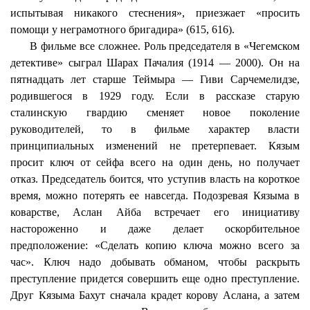
испытывая никакого стеснения», приезжает «просить
помощи у неграмотного бригадира» (615, 616).
В фильме все сложнее. Роль председателя в «Чегемском
детективе» сыграл Шарах Пачалия (1914 — 2000). Он на
пятнадцать лет старше
Теймыра
— Гиви
Сарчемелидзе
,
родившегося в 1929 году. Если в рассказе старую
сталинскую гвардию сменяет новое поколение
руководителей, то в фильме характер власти
принципиальных изменений не претерпевает.
Кязым
просит ключ от сейфа всего на один день, но получает
отказ. Председатель боится,
что
уступив власть на короткое
время, можно потерять ее навсегда. Подозревая
Кязыма
в
коварстве, Аслан
Айба
встречает его инициативу
настороженно и даже делает оскорбительное
предположение: «Сделать копию ключа можно всего за
час». Ключ надо добывать обманом, чтобы раскрыть
преступление придется совершить еще одно преступление.
Друг
Кязыма
Бахут
сначала крадет корову Аслана, а затем