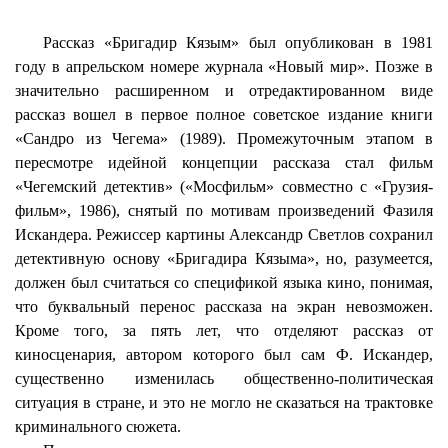
Рассказ «Бригадир
Кязым
» был опубликован в 1981
году в апрельском номере журнала «Новый мир». Позже в
значительно расширенном и отредактированном виде
рассказ вошел в первое полное советское издание книги
«
Сандро
из Чегема» (1989). Промежуточным этапом в
пересмотре идейной концепции рассказа стал фильм
«Чегемский детектив» («Мосфильм» совместно с «Грузия-
фильм», 1986), снятый по мотивам произведений Фазиля
Искандера. Режиссер картины Александр Светлов сохранил
детективную основу «Бригадира
Кязыма
», но, разумеется,
должен был считаться со спецификой языка кино, понимая,
что буквальный перенос рассказа на экран невозможен.
Кроме того, за пять лет, что отделяют рассказ от
киносценария, автором которого был сам Ф. Искандер,
существенно изменилась общественно-политическая
ситуация в стране, и это не могло не сказаться на трактовке
криминального сюжета.