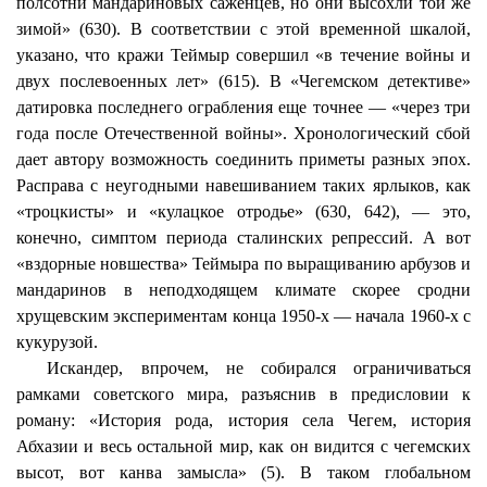
полсотни мандариновых саженцев, но они высохли той же
зимой» (630). В соответствии с этой временной шкалой,
указано, что кражи
Теймыр
совершил «в течение войны и
двух послевоенных лет» (615). В «Чегемском детективе»
датировка последнего ограбления еще точнее — «через три
года после Отечественной войны». Хронологический сбой
дает автору возможность соединить приметы разных эпох.
Расправа
с неугодными навешиванием
таких ярлыков, как
«троцкисты» и «кулацкое
отродье
» (630, 642), — это,
конечно, симптом периода сталинских репрессий. А вот
«вздорные новшества»
Теймыра
по выращиванию арбузов и
мандаринов в неподходящем климате скорее сродни
хрущевским экспериментам конца 1950-х — начала 1960-х с
кукурузой.
Искандер, впрочем, не собирался ограничиваться
рамками советского мира, разъяснив в предисловии к
роману: «История рода, история села Чегем, история
Абхазии и весь остальной мир, как он видится с чегемских
высот, вот канва замысла» (5). В таком глобальном