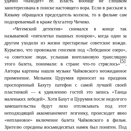
удачно «находит» ее. Власть вообще не слишком
заинтересована в поиске настоящего вора. Если в рассказе к
Кязыму
обращался председатель колхоза, то в фильме сам
подозреваемый в краже бухгалтер
Чичико
.
«Чегемский детектив» снимался в конце так
называемой «пятилетки пышных похорон», когда один за
другим уходили из жизни престарелые советские вожди.
Курьезно, что провожали генсеков под «Лебединое озеро»,
«а советские люди, услышав внеплановую трансляцию
[5]
этого балета, понимали: в стране что-то стряслось»
.
Авторы картины нашли музыке Чайковского неожиданное
применение. Мельник
Цурумия
приносит
на праздник
проспоренный
Бахуту
патефон с самой лучшей своей
пластинкой — к удивлению гостей это запись «Танца
маленьких лебедей». Хотя
Бахут
и
Цурумия
после недолгого
замешательства будут лихо отплясывать под этот
неподходящий аккомпанемент лезгинку, происходит явно
«неплановое» включение балета Чайковского в фильм.
Зрителю середины восьмидесятых намек был понятен. Под