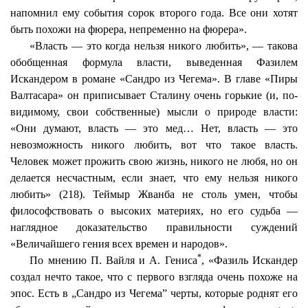
напомнил ему события сорок второго года. Все они хотят
быть похожи на фюрера, непременно на фюрера».
«Власть — это когда нельзя никого любить», — такова
обобщенная формула власти, выведенная Фазилем
Искандером в романе «
Сандро
из Чегема». В главе «Пиры
Валтасара» он приписывает Сталину очень горькие (и, по-
видимому, свои собственные) мысли о природе власти:
«Они думают, власть — это мед… Нет, власть — это
невозможность никого любить, вот что такое власть.
Человек может прожить свою жизнь, никого не любя, но он
делается несчастным, если знает, что ему нельзя никого
любить» (218).
Теймыр
Жванба
не столь умен, чтобы
философствовать о высоких материях, но его судьба —
наглядное доказательство правильности суждений
«Величайшего гения всех времен и народов».
*
По мнению П.
Вайля
и А.
Гениса
, «Фазиль Искандер
создал нечто такое, что с первого взгляда очень похоже на
эпос. Есть в „
Сандро
из Чегема” черты, которые роднят его