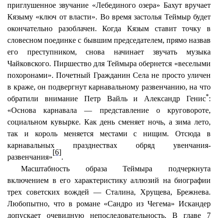
приглушенное звучание «Лебединого озера»
Бахут
вручает
Кязыму
«ключ от власти». Во время застолья
Теймыр
будет
окончательно разоблачен. Когда
Кязым
ставит точку в
словесном поединке с бывшим председателем, прямо назвав
его преступником, снова начинает звучать музыка
Чайковского. Пиршество для
Теймыра
обернется «веселыми
похоронами». Почетный Гражданин Села не просто уличен
в краже, он подвергнут карнавальному развенчанию, на что
*
обратили внимание Петр
Вайль
и Александр
Генис
:
«Основа карнавала — представление о круговороте,
социальном кувырке. Как день сменяет ночь, а зима лето,
так и король меняется местами с нищим. Отсюда в
карнавальных празднествах обряд увенчания-
[6]
развенчания»
.
Масштабность образа
Теймыра
подчеркнута
включением в его характеристику аллюзий на биографии
трех советских вождей — Сталина, Хрущева, Брежнева.
Любопытно, что в романе «
Сандро
из Чегема» Искандер
допускает очевидную непоследовательность. В главе 7