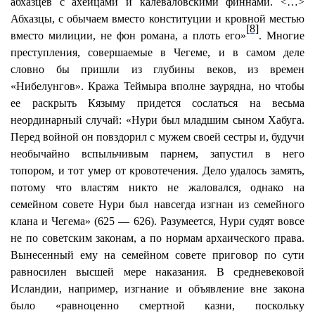
абхазцев с ахейцами и
калеваловскими
финнами. <…>
Абхазцы, с обычаем вместо конституции и кровной местью
[8]
вместо милиции, не фон романа, а плоть его»
. Многие
преступления, совершаемые в Чегеме, и в самом деле
словно бы пришли из глубины веков, из времен
«
Нибелунгов
». Кража
Теймыра
вполне заурядна,
но
чтобы
ее раскрыть
Кязыму
придется сослаться на весьма
неординарный случай: «
Нури
был младшим сыном
Хабуга
.
Перед войной он повздорил с мужем своей сестры и, будучи
необычайно вспыльчивым парнем, запустил в него
топором, и тот умер от кровотечения. Дело удалось замять,
потому что властям никто не жаловался, однако на
семейном совете
Нури
был навсегда изгнан из семейного
клана и Чегема» (625 — 626). Разумеется,
Нури
судят вовсе
не по советским законам, а по нормам архаического права.
Вынесенный ему на семейном совете приговор по сути
равносилен высшей мере наказания. В средневековой
Исландии, например, изгнание и объявление вне закона
было «равноценно смертной казни, поскольку