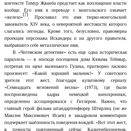
контексте Тимур
Жванба
предстает как воплощение власти
вообще. Его имя в переводе с монгольского означает
[7]
«железо»
. Прославил это имя тюрко-монгольский
завоеватель XIV века, о невероятной жестокости которого
слагались легенды. Кроме того, безусловно, правомерна
проекция персонажа Искандера и на другого правителя,
выбравшего себе металлическое имя.
В «Чегемском детективе» есть еще одна историческая
параллель — в эпизоде посещения дома
Кязыма
Теймыр
,
потрепав по щеке маленького
Гулика
, притворно ласково
произнесет: «Какой хороший мальчик!» У советского
зрителя этот жест, благодаря культовому сериалу
«Семнадцать мгновений весны» (1973), где были
воспроизведены кадры немецкой кинохроники,
определенно ассоциировался с Гитлером. Важно, что
главный герой фильма штандартенфюрер Штирлиц (он же
Максим Максимович Исаев) в закадровом комментарии
подчеркнет шаблонность поведения вождей: «Вот этот жест,
в точности повторенный сейчас
Кальтенбруннером
,