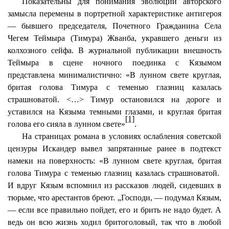
Показательны для понимания эволюции авторского
замысла перемены в портретной характеристике антигероя
— бывшего председателя, Почетного Гражданина Села
Чегем
Теймыра
(Тимура)
Жванба
, укравшего деньги из
колхозного сейфа. В журнальной публикации внешность
Теймыра
в сцене ночного поединка с
Кязымом
представлена
минималистично
: «В лунном свете круглая,
бритая голова Тимура с теменью глазниц казалась
страшноватой. <…> Тимур остановился на дороге и
уставился на
Кязыма
темными глазами, и круглая бритая
[1]
голова его сияла в лунном свете»
.
На страницах романа в условиях ослабления советской
цензуры Искандер вывел запрятанные ранее в подтекст
намеки на поверхность: «В лунном свете круглая, бритая
голова Тимура с теменью глазниц казалась страшноватой.
И вдруг
Кязым
вспомнил из рассказов людей, сидевших в
тюрьме, что арестантов бреют. „Господи, — подумал
Кязым
,
— если все правильно пойдет, его и брить не надо будет. А
ведь он всю жизнь ходил бритоголовый, так что в любой