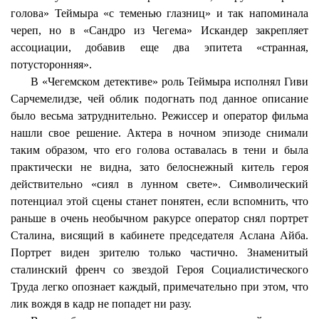
голова»
Теймыра
«с теменью глазниц» и так напоминала
череп, но в «
Сандро
из Чегема» Искандер закрепляет
ассоциации, добавив еще два эпитета «странная,
потусторонняя».
В «Чегемском детективе» роль
Теймыра
исполнял Гиви
Сарчемелидзе
, чей облик подогнать под данное описание
было весьма затруднительно. Режиссер и оператор фильма
нашли свое решение. Актера в ночном эпизоде снимали
таким образом, что его голова оставалась в тени и была
практически не видна, зато белоснежный китель героя
действительно «сиял в лунном свете». Символический
потенциал этой сцены станет понятен, если вспомнить, что
раньше в очень необычном ракурсе оператор снял портрет
Сталина, висящий в кабинете председателя Аслана
Айба
.
Портрет виден зрителю только частично. Знаменитый
сталинский френч со звездой Героя Социалистического
Труда легко опознает каждый, примечательно при этом, что
лик вождя в кадр не попадет ни разу.