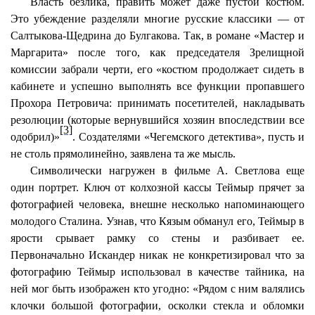
Власть безлика, править может даже пустой костюм.
Это убеждение разделяли многие русские классики — от
Салтыкова-Щедрина до Булгакова. Так, в романе «Мастер и
Маргарита» после того, как председателя Зрелищной
комиссии забрали черти, его «костюм продолжает сидеть в
кабинете и успешно выполнять все функции пропавшего
Прохора Петровича: принимать посетителей, накладывать
резолюции (которые вернувшийся хозяин впоследствии все
[3]
одобрил)»
. Создателями «Чегемского детектива», пусть и
не столь прямолинейно, заявлена та же мысль.
Символически нагружен в фильме А. Светлова еще
один портрет. Ключ от колхозной кассы
Теймыр
прячет за
фотографией человека, внешне несколько напоминающего
молодого Сталина. Узнав, что
Кязым
обманул его,
Теймыр
в
ярости срывает рамку со стены и разбивает ее.
Первоначально Искандер никак не конкретизировал что за
фотографию
Теймыр
использовал в качестве тайника, на
ней мог быть изображен кто угодно: «Рядом с ним валялись
клочки большой фотографии, осколки стекла и обломки