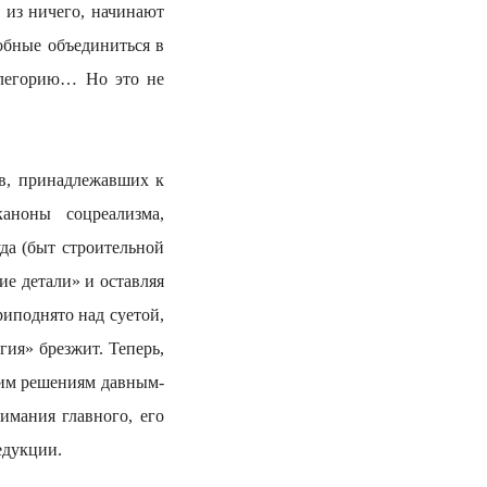
 из ничего, начинают
обные объединиться в
ллегорию… Но это не
 принадлежавших к
аноны соцреализма,
уда (быт строительной
ие детали» и оставляя
риподнято над суетой,
гия» брезжит. Теперь,
ким решениям давным-
имания главного, его
едукции.