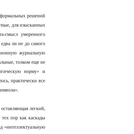
формальных решений
етные, для изысканных
та-смысл умеренного
едва ли не до самого
иционную журнальную
альные, толком еще не
огическую норму» и
алось, практически все
символа».
ставляющая легкий,
 тех пор как каскады
од «интеллектуальную