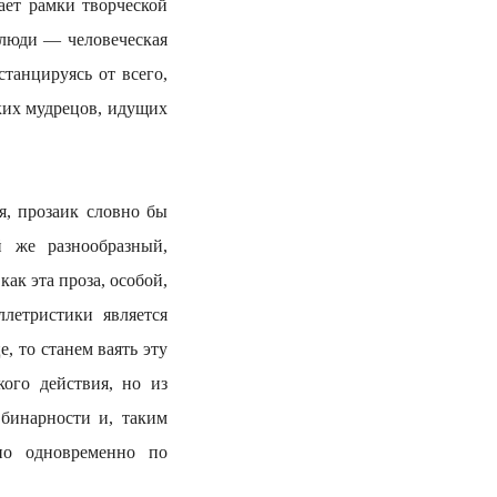
ает рамки творческой
 люди — человеческая
танцируясь от всего,
ских мудрецов, идущих
прозаик словно бы
 же разнообразный,
ак эта проза, особой,
летристики является
, то станем ваять эту
кого действия, но из
бинарности и, таким
но одновременно по