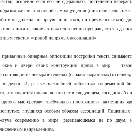
чество, особенно если его не сдерживать, постепенно перераст
ь образом жизни и основой самоощущения (писатели ведь тоже
аботе не должна ни преувеличиваться, ни преуменьшаться): дис
ь или записать, такие авторы постепенно превращаются в дзен
венным текстам «тропой непрямых ассоциаций».
ные бинарные оппозиции постройки текста снимаются, 
т окна и двери своих конструкций прямо в мир — такой
 состоящий из невыразительных (сложно выразимых) оттенков, к
и, выделки. И, раз уж важнейшей доблестью современной бел
го, что случится или же возникнет в следующем, соседнем абзаце
нарного мастерства», требующего постоянного нагнетания яр
изогнутых, гнущихся особым образом ассоциаций. Лишенных 
 жгуче современно в мире, развивающемся не по двум, 
счисленным направлениям.