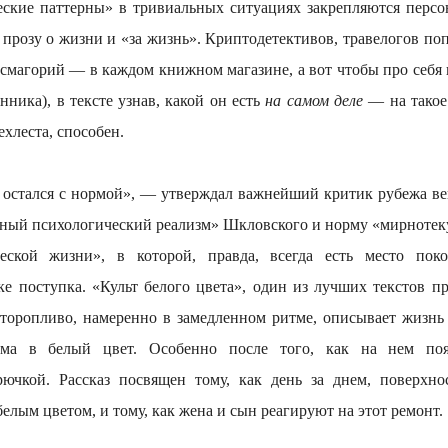
ческие паттерны» в тривиальных ситуациях закрепляются персо
 прозу о жизни и «за жизнь». Криптодетективов, травелогов п
смагорий — в каждом книжном магазине, а вот чтобы про себя п
нника), в тексте узнав, какой он есть
на самом деле
— на такое 
ехлеста, способен.
я с нормой», — утверждал важнейший критик рубежа веко
тный психологический реализм» Шкловского и норму «мирнотеку
ческой жизни», в которой, правда, всегда есть место п
е поступка. «Культ белого цвета», один из лучших текстов пр
торопливо, намеренно в замедленном ритме, описывает жизнь
ома в белый цвет. Особенно после того, как на нем поя
рючкой. Рассказ посвящен тому, как день за днем, поверхно
елым цветом, и тому, как жена и сын реагируют на этот ремонт.