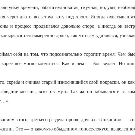
йму времени, работа нудноватая, скучная, но, увы, необходим
ня через два и весь труд коту под хвост. Иногда охватывал а
роны и процесс продвигался довольно споро, а иногда он застр
ковырялся там намеренно долго, так что сам удивлялся, узнава
себя на том, что подсознательно торопит время. Чем быст
скорее все могло кончиться. Как и чем — Бог ведает. Но ли
ребя и счищая старый износившийся слой покраски, он как б
последние месяцы, всю эту муть. Так же он забывался и за ко
му…»
м этого, третьего раздела проще других. «Локации» — это 
в жизни. Это — о каком-то обыденном топосе-локусе, выделенно