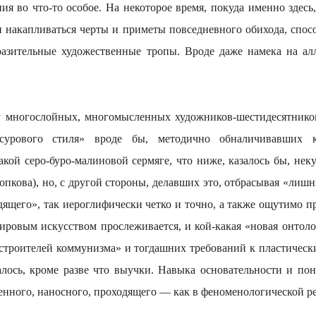
я во что-то особое. На некоторое время, покуда именно здесь,
 и накапливаться черты и приметы повседневного обихода, спос
разительные художественные тропы. Вроде даже намека на а
лойных, многомысленных художников-шестидесятников,
«сурового стиля» вроде бы, методично обналичивавших к
кой серо-буро-малиновой сермяге, что ниже, казалось бы, нек
пкова), но, с другой стороны, делавших это, отбрасывая «лишн
дящего», так иероглифически четко и точно, а также ощутимо п
мировым искусством прослеживается, и кой-какая «новая онтоло
а строителей коммунизма» и тогдашних требований к пластичес
алось, кроме разве что выучки. Навыка основательности и пон
енного, наносного, проходящего — как в феноменологической р