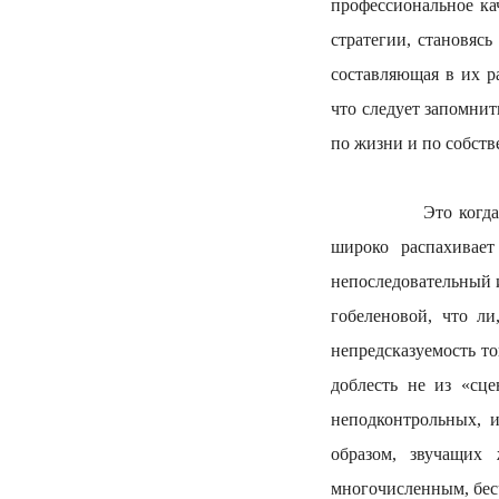
профессиональное ка
стратегии, становяс
составляющая в их р
что следует запомнит
по жизни и по собст
Это когда привыч
широко распахивае
непоследовательный и
гобеленовой, что л
непредсказуемость то
доблесть не из «сце
неподконтрольных, 
образом, звучащих
многочисленным, бе