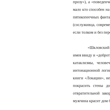
прозу»), а «поведен
мало кто способен на
пятикопеечных фанта
(сослуживца, совреме
если толком и без пер
«Шкловский осталс
имея ввиду и «добро
катаклизмы, челове
интонационной логик
книги «Локации», не
покрасить стены д
отвратительной зако
мужчина красит дом б