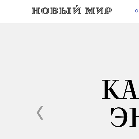
О
КА
Э