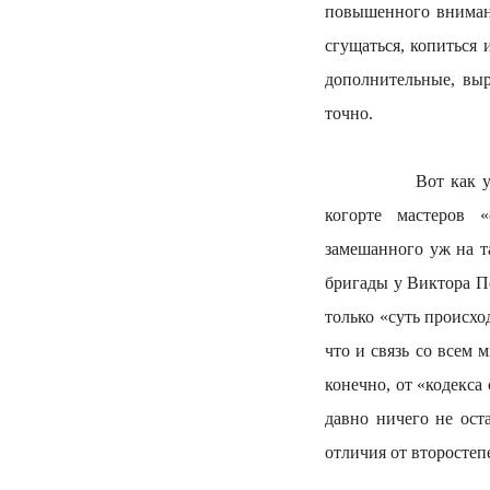
повышенного внимани
сгущаться, копиться
дополнительные, вы
точно.
Вот как у многос
когорте мастеров 
замешанного уж на та
бригады у Виктора По
только «суть происхо
что и связь со всем 
конечно, от «кодекс
давно ничего не ост
отличия от второстеп