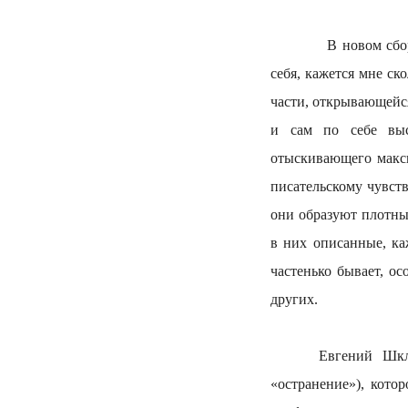
В новом сборнике р
себя, кажется мне с
части, открывающейс
и сам по себе выс
отыскивающего макс
писательскому чувст
они образуют плотны
в них описанные, ка
частенько бывает, о
других.
Евгений Шкловски
«остранение»), кото