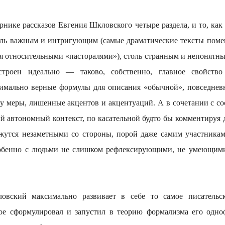
ассказов Евгения Шкловского четыре раздела, и то, как 
коль важным и интригующим (самые драматические тексты пом
я относительными «пасторалями»), столь странным и непонятны
троен идеально — таково, собственно, главное свойство
имально верные формулы для описания «обычной», повседневн
ву меры, лишенные акцентов и акцентуаций. А в сочетании с со
й автономный контекст, по касательной будто бы комментируя д
жутся незаметными со стороны, порой даже самим участникам
собенно с людьми не слишком рефлексирующими, не умеющими
й максимально развивает в себе то самое писательско
рое сформулировал и запустил в теорию формализма его одн