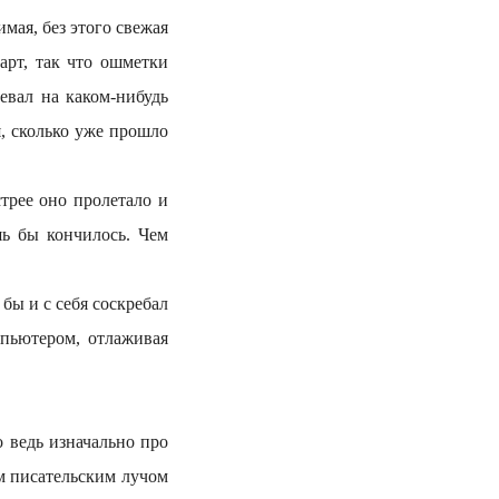
ая, без этого свежая
зарт, так что ошметки
евал на каком-нибудь
я, сколько уже прошло
рее оно пролетало и
шь бы кончилось. Чем
ы и с себя соскребал
мпьютером, отлаживая
ведь изначально про
м писательским лучом