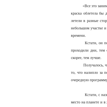
«Все это занимало у
краска облетела бы д
летели в разные сто
небольшом участке и 
времени.
Кстати, он поймал 
проходили дни, тем 
скорее, тем лучше.
Получалось, что, ск
то, что налипло за 
очередную програм
Кстати, с название
место на планете и 