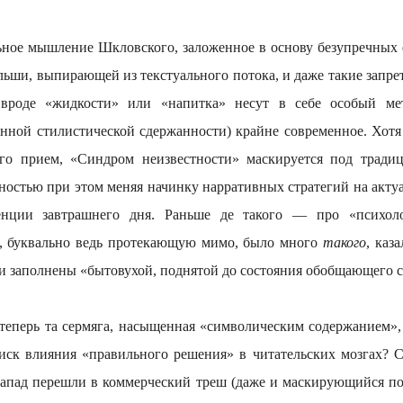
шление Шкловского, заложенное в основу безупречных 
льши, выпирающей из текстуального потока, и даже такие запр
 вроде «жидкости» или «напитка» несут в себе особый ме
нной стилистической сдержанности) крайне современное. Хотя 
го прием, «Синдром неизвестности» маскируется под трад
ностью при этом меняя начинку нарративных стратегий на акту
енции завтрашнего дня. Раньше де такого — про «психол
, буквально ведь протекающую мимо, было много
такого
, каз
и заполнены «бытовухой, поднятой до состояния обобщающего 
та сермяга, насыщенная «символическим содержанием», о
иск влияния «правильного решения» в читательских мозгах? С
апад перешли в коммерческий треш (даже и маскирующийся п