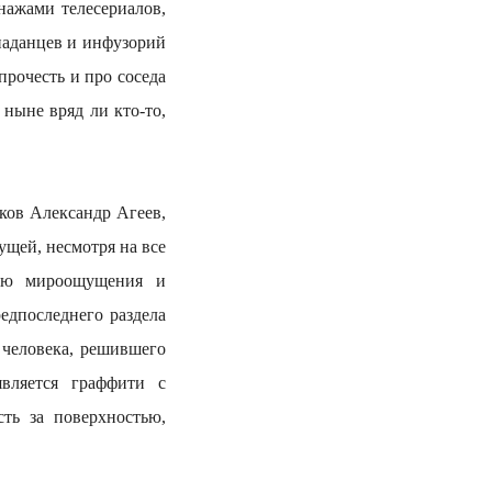
нажами телесериалов,
опаданцев и инфузорий
рочесть и про соседа
ныне вряд ли кто-то,
в Александр Агеев,
щей, несмотря на все
окою мироощущения и
едпоследнего раздела
 человека, решившего
вляется граффити с
сть за поверхностью,