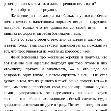
разочаровалось в чем-то, и дальше решило не… идти?
Но и обратно не вернулось.
Женя еще раз посмотрел на облака, спустился, сбежал
почти вместе с налетевшим порывом ветра — парусник,
наверное, только что не срывается со своей иглы — и
зашагал по дороге, загребая ботинками пыль.
Поле со всех сторон стрекотало, свистело и щелкало —
и ветер толкал туда-сюда густой травяной запах, похожий на
тот, что просачивается из жестяных коробок с чаем.
Женя вспомнил про жестяные коробки и подумал, что
вот именно они идеально подходят для того, чтобы в них
что-нибудь прятать и закапывать, — и что надо бы
раздобыть одну такую, а потом спрятать в ней… Он стал
думать о том, что из ценного в такой банке поместится — и
шел, мысленно перебирая свои сокровища, пиная редкие
камни, уворачиваясь от нарезающих широкие круги
слепней или сбивая их ладонью: сбитый слепень гудел
досадливо и отлетал по дуге в траву. Потом — когда позади
осталась половина пути — вдалеке поплыло над травой