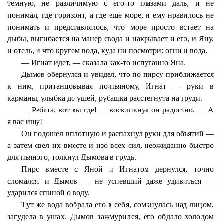
темную, не различимую с его-то глазами даль, и не
понимал, где горизонт, а где еще море, и ему нравилось не
понимать и представлялось, что море просто встает на
дыбы, выгибается на манер свода и накрывает и его, и Яну,
и отель, и что кругом вода, куда ни посмотри: огни и вода.
— Игнат идет
, — сказала как-то испуганно Яна.
Дымов обернулся и увидел, что по пирсу приближается
к ним, пританцовывая по-пьяному, Игнат — руки в
карманы, улыбка до ушей, рубашка расстегнута на груди.
— Ребята, вот вы где! — воскликнул он радостно. — А
я вас ищу!
Он подошел вплотную и распахнул руки для объятий —
а затем свел их вместе и изо всех сил, неожиданно быстро
для пьяного, толкнул Дымова в грудь.
Пирс вместе с Яной и Игнатом дернулся, точно
сломался, и Дымов — не успевший даже удивиться —
ударился спиной о воду.
Тут же вода вобрала его в себя, сомкнулась над лицом,
загудела в ушах. Дымов зажмурился, его обдало холодом