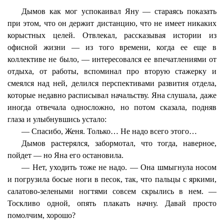
Дымов как мог успокаивал Яну — стараясь показать
при этом, что он держит дистанцию, что не имеет никаких
корыстных целей. Отвлекал, рассказывая истории из
офисной жизни — из того времени, когда ее еще в
коллективе не было, — интересовался ее впечатлениями от
отдыха, от работы, вспоминал про вторую стажерку и
смеялся над ней, делился перспективами развития отдела,
которые недавно расписывал начальству. Яна слушала, даже
иногда отвечала односложно, но потом сказала, подняв
глаза и улыбнувшись устало:
— Спасибо, Женя. Только… Не надо всего этого…
Дымов растерялся, забормотал, что тогда, наверное,
пойдет — но Яна его остановила.
— Нет, уходить тоже не надо. — Она шмыгнула носом
и погрузила босые ноги в песок, так, что пальцы с яркими,
салатово-зелеными ногтями совсем скрылись в нем. —
Тоскливо одной, опять плакать начну. Давай просто
помолчим, хорошо?