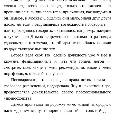
смешливая, легко краснеющая, только что закончившая
провинциальный университет и приехавшая, как когда-то и
он, Дымов, в Москву. Общались они мало, знали друг друга
плохо, но если представлялась возможность поговорить —
или приходилось говорить, оказавшись, например, наедине
в кухне — то Дымов непременно испытывал от разговора
удовольствие и отмечал, что эйчары не ошиблись, оставив
из двух стажерок именно эту.
Вторая вела себя так, словно должность уже у нее в
кармане, фамильярничала и чуть что топала ногой —
смотрите, мол, какие у меня рекомендации, какое у меня
портфолио, я, мол, себе цену знаю.
Поговаривали, что она еще и права потом качала —
требовала разъяснений, подозревала Яну в нечестной игре,
предоставляла доказательства своего профессионального
«превосходства».
Дымов пропетлял по дорожке мимо живой изгороди, с
наслаждением втянул ноздрями влажный — соль и йод —