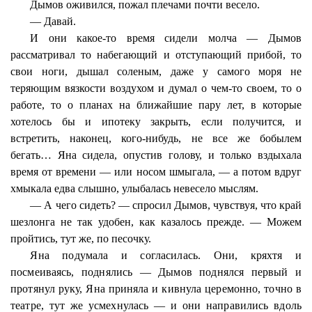
Дымов оживился, пожал плечами почти весело.
— Давай.
И они какое-то время сидели молча — Дымов
рассматривал то набегающий и отступающий прибой, то
свои ноги, дышал соленым, даже у самого моря не
теряющим вязкости воздухом и думал о чем-то своем, то о
работе, то о планах на ближайшие пару лет, в которые
хотелось бы и ипотеку закрыть, если получится, и
встретить, наконец, кого-нибудь, не все же бобылем
бегать… Яна сидела, опустив голову, и только вздыхала
время от времени — или носом шмыгала, — а потом вдруг
хмыкала едва слышно, улыбалась невесело мыслям.
— А чего сидеть? — спросил Дымов, чувствуя, что край
шезлонга не так удобен, как казалось прежде. — Можем
пройтись, тут же, по песочку.
Яна подумала и согласилась. Они, кряхтя и
посмеиваясь, поднялись — Дымов поднялся первый и
протянул руку, Яна приняла и кивнула церемонно, точно в
театре, тут же усмехнулась — и они направились вдоль