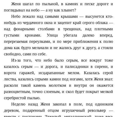
Женя шагал по пыльной, в камнях и песке дороге и
поглядывал на небо — а ну как хлынет?
Небо лежало над самыми крышами — высунется кто-
нибудь из чердачного окна и зацепит край серого облака —
над фонарными столбами в трещинах, над плотными
густыми кронами. Улица убегала далеко вперед,
перерезаемая переулками, и по мере приближения к полю
дома как будто мельчали и не жались друг к другу, а стояли
свободно, сами по себе.
Из-за того, что небо было серым, все вокруг тоже
казалось серым — и дорога, и палисадники в сирени, и
ворота гаражей, исцарапанные мелом. Казалась серой
листва, казались серыми камни под ногами, хотя Женя знал:
расколи такой камень молотком и внутри он окажется
разноцветным, точно слоеным, и скол будет покрыт мелкой
серебристой пылью.
Неделю назад Женя закопал в поле, под одиноким
деревом, подаренный отцом игрушечный револьвер —
вместе с пистонами. Тяжелый, металлический, тоже весь