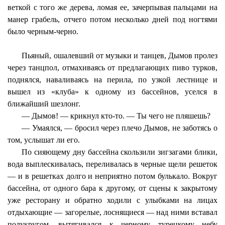
веткой с того же дерева, ломая ее, зачерпывая пальцами на
манер грабель, отчего потом несколько дней под ногтями
было черным-черно.
Пьяный, ошалевший от музыки и танцев, Дымов пролез
через танцпол, отмахиваясь от предлагающих пиво турков,
поднялся, наваливаясь на перила, по узкой лестнице и
вышел из «клуба» к одному из бассейнов, уселся в
ближайший шезлонг.
— Дымов! — крикнул кто-то. — Ты чего не пляшешь?
— Умаялся, — бросил через плечо Дымов, не заботясь о
том, услышат ли его.
По сияющему дну бассейна скользили зигзагами блики,
вода выплескивалась, переливалась в черные щели решеток
— и в решетках долго и неприятно потом булькало. Вокруг
бассейна, от одного бара к другому, от сцены к закрытому
уже ресторану и обратно ходили с улыбками на лицах
отдыхающие — загорелые, лоснящиеся — над ними вставал
полукругом, вытягивался к черному турецкому небу