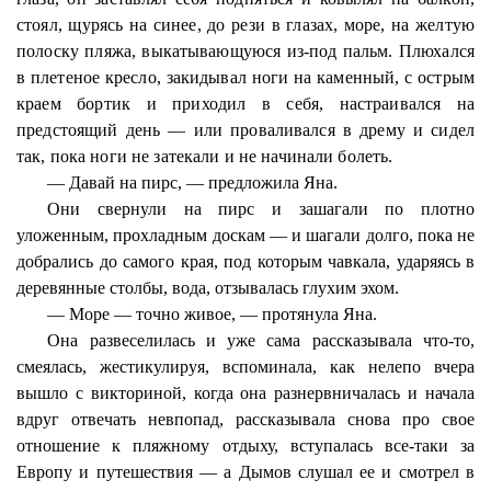
стоял, щурясь на синее, до рези в глазах, море, на желтую
полоску пляжа, выкатывающуюся из-под пальм. Плюхался
в плетеное кресло, закидывал ноги на каменный, с острым
краем бортик и приходил в себя, настраивался на
предстоящий день — или проваливался в дрему и сидел
так, пока ноги не затекали и не начинали болеть.
— Давай на пирс, — предложила Яна.
Они свернули на пирс и зашагали по плотно
уложенным, прохладным доскам — и шагали долго, пока не
добрались до самого края, под которым чавкала, ударяясь в
деревянные столбы, вода, отзывалась глухим эхом.
— Море — точно живое, — протянула Яна.
Она развеселилась и уже сама рассказывала что-то,
смеялась, жестикулируя, вспоминала, как нелепо вчера
вышло с викториной, когда она разнервничалась и начала
вдруг отвечать невпопад, рассказывала снова про свое
отношение к пляжному отдыху, вступалась все-таки за
Европу и путешествия — а Дымов слушал ее и смотрел в