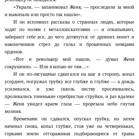
«Украли, — запаниковал Женя, — проследили за мной
и выкопали или просто так нашли».
И он вспомнил рассказы о странных людях, которые
ходят по полям с металлоискателями — и откапывают,
забирают себе все, до чего дотянутся: от древних монет и
наконечников стрел до гильз и брошенных немцами
орденов.
«Вот и револьвер мой нашли, — думал Женя
сокрушенно. — Или я копаю не там…»
И он по-лягушачьи сдвигался на шаг в сторону, копал
усерднее, погружал трубку все глубже и глубже — а дождь
усиливался, и уже сквозь листву просачивались,
проливались тоненькие серебристые струйки, и раз вдалеке
— Женя увидел краем глаза — прорезала небо гнутая
молния.
Временами он сдавался, опускал трубку, но затем
начинал снова, копал глубже, стоя уже на четвереньках,
горками земли отгораживая подбирающиеся от травы