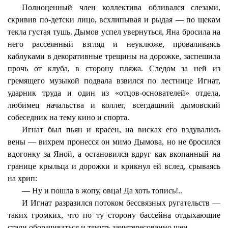
Полноценный член коллектива обливался слезами,
скривив по-детски лицо, всхлипывая и рыдая — по щекам
текла густая тушь. Дымов успел увернуться, Яна бросила на
него рассеянный взгляд и неуклюже, проваливаясь
каблуками в декоративные трещины на дорожке, заспешила
прочь от клуба, в сторону пляжа. Следом за ней из
гремящего музыкой подвала взвился по лестнице Игнат,
ударник труда и один из «отцов-основателей» отдела,
любимец начальства и коллег, всегдашний дымовский
собеседник на тему кино и спорта.
Игнат был пьян и красен, на висках его вздувались
вены — вихрем пронесся он мимо Дымова, но не бросился
вдогонку за Яной, а остановился вдруг как вкопанный на
границе крыльца и дорожки и крикнул ей вслед, срываясь
на хрип:
— Ну и пошла в жопу, овца! Да хоть топись!..
И Игнат разразился потоком бессвязных ругательств —
таких громких, что по ту сторону бассейна отдыхающие
стали оборачиваться и тянуть заинтересованно шеи.