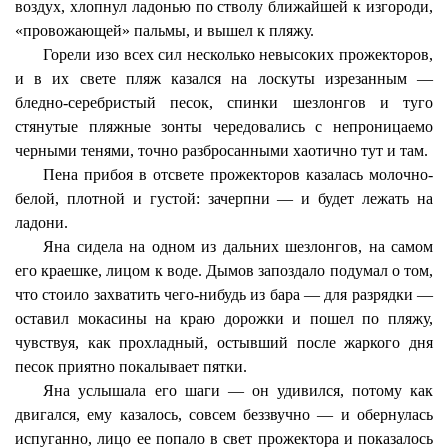
воздух, хлопнул ладонью по стволу ближайшей к изгороди,
«провожающей» пальмы, и вышел к пляжу.
Горели изо всех сил несколько невысоких прожекторов,
и в их свете пляж казался на лоскуты изрезанным —
бледно-серебристый песок, спинки шезлонгов и туго
стянутые пляжные зонты чередовались с непроницаемо
черными тенями, точно разбросанными хаотично тут и там.
Пена прибоя в отсвете прожекторов казалась молочно-
белой, плотной и густой: зачерпни — и будет лежать на
ладони.
Яна сидела на одном из дальних шезлонгов, на самом
его краешке, лицом к воде. Дымов запоздало подумал о том,
что стоило захватить чего-нибудь из бара — для разрядки —
оставил мокасины на краю дорожки и пошел по пляжу,
чувствуя, как прохладный, остывший после жаркого дня
песок приятно покалывает пятки.
Яна услышала его шаги — он удивился, потому как
двигался, ему казалось, совсем беззвучно — и обернулась
испуганно, лицо ее попало в свет прожектора и показалось