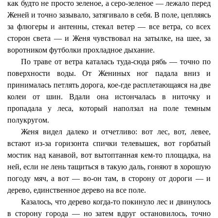
как будто не просто зеленое, а серо-зеленое — лежало перед
Женей и точно зазывало, затягивало в себя. В поле, цепляясь
за флюгеры и антенны, стекал ветер — все ветра, со всех
сторон света — и Женя чувствовал на затылке, на шее, за
воротником футболки прохладное дыхание.
По траве от ветра каталась туда-сюда рябь — точно по
поверхности воды. От Жениных ног падала вниз и
принималась петлять дорога, кое-где расплетающаяся на две
колеи от шин. Вдали она истончалась в ниточку и
пропадала у леса, который наползал на поле темным
полукругом.
Женя видел далеко и отчетливо: вот лес, вот, левее,
встают из-за горизонта спички телевышек, вот горбатый
мостик над канавой, вот вытоптанная кем-то площадка, на
ней, если не лень тащиться в такую даль, гоняют в хорошую
погоду мяч, а вот — во-он там, в сторону от дороги — и
дерево, единственное дерево на все поле.
Казалось, что дерево когда-то покинуло лес и двинулось
в сторону города — но затем вдруг остановилось, точно