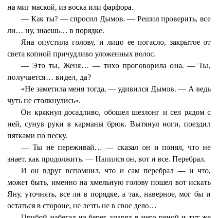
на миг маской, из воска или фарфора.
— Как ты? — спросил Дымов. — Решил проверить, все
ли… ну, знаешь… в порядке.
Яна опустила голову, и лицо ее погасло, закрытое от
света копной причудливо уложенных волос.
— Это ты, Женя… — тихо проговорила она. — Ты,
получается… видел, да?
«Не заметила меня тогда, — удивился Дымов. — А ведь
чуть не столкнулись».
Он крякнул досадливо, обошел шезлонг и сел рядом с
ней, сунув руки в карманы брюк. Вытянул ноги, поездил
пятками по песку.
— Ты не переживай… — сказал он и понял, что не
знает, как продолжить. — Напился он, вот и все. Перебрал.
И он вдруг вспомнил, что и сам перебрал — и что,
может быть, именно на хмельную голову пошел вот искать
Яну, уточнять, все ли в порядке, а так, наверное, мог бы и
остаться в стороне, не лезть не в свое дело…
Прибой набегал на берег, ударял в него пеной и тут же