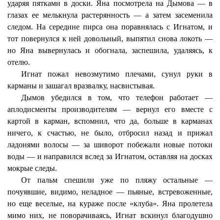
ударяя пятками в доски. Яна посмотрела на Дымова — в
глазах ее мелькнула растерянность — а затем засеменила
следом. На середине пирса она поравнялась с Игнатом, и
тот повернулся к ней довольный, выпятил снова локоть —
но Яна вывернулась и обогнала, заспешила, удаляясь, к
отелю.
Игнат пожал невозмутимо плечами, сунул руки в
карманы и зашагал вразвалку, насвистывая.
Дымов убедился в том, что телефон работает —
аплодисменты производителям — вернул его вместе с
картой в карман, вспомнил, что да, больше в карманах
ничего, к счастью, не было, отбросил назад и прижал
ладонями волосы — за шиворот побежали новые потоки
воды — и направился вслед за Игнатом, оставляя на досках
мокрые следы.
От пальм спешили уже по пляжу остальные —
почуявшие, видимо, неладное — пьяные, встревоженные,
но еще веселые, на кураже после «клуба». Яна пролетела
мимо них, не поворачиваясь, Игнат вскинул благодушно