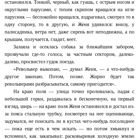
остановился. Тонкий, черный, как гуашь, с острым носом и
округлыми парусами, с тихим скрипом вращался на игле
парусник — беспокойно вращался, вздрагивал, смотрел то в
одну сторону, то в другую, и Женя удивился: внизу, у
палисадника, ветра нет, даже сирень вот неподвижна, а по
крышам, получается, гладит, веет.
Залаяла и осеклась собака за ближайшим забором,
прозвучали где-то голоса, за частным сектором, далеко-
далеко, просвистел гудок поезда.
«Револьвер выкопаю, — думал Женя, — а что-нибудь
другое закопаю. Потом, позже. Жирно будет так
револьверами разбрасываться, самому пригодится».
На краю поля — улица точно проливалась, падая с
небольшой горки, раздавалась в бесконечную, на первый
взгляд, ширь — на краю поля Женя остановился и достал из-
за пояса стальную трубку, посмотрел на нее оценивающе,
задумался, не поискать ли в кустах чего-нибудь посолиднее
— пока еще есть в чем искать — но потом хмыкнул и
вспомнил, как закапывал: расковыривая холодную землю