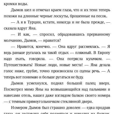
кромки воды.
Дымов шел и отмечал краем глаза, что и их тени теперь
похожи на длинные черные лоскуты, брошенные на песок.
— А я в Турции, кстати, никогда и не была прежде
, —
сказала вдруг Яна.
— И как
, — спросил, обрадовавшись прерванному
молчанию, Дымов, — нравится?
— Нравится, конечно. — Она вдруг рассмеялась. — Я
ведь раньше ругалась на такой отдых — пляжный. В Европу
надо ехать, говорила. — Она потрясла кулачком. —
Путешествовать! Новые люди, новые места! — Яна делала
голос ниже, грубее, точно произносила со сцены речь. — А
теперь вот понимаю и больше ругаться не буду.
Дымов усмехнулся, поднял большой палец вверх.
Посмотрел мимо Яны на возвышающийся над пальмами и
навесами отель, нашел даже взглядом балкон своего номера
— с темным прямоугольничком стеклянной двери.
Номером Дымов был страшно доволен — едва продрав
глаза, он заставлял себя подняться и ковылял на балкон,