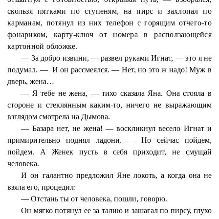
скользя пятками по ступеням, на пирс и захлопал по
карманам, потянул из них телефон с горящим отчего-то
фонариком, карту-ключ от номера в расползающейся
картонной обложке.
— За добро извини, — развел руками Игнат, — это я не
подумал. —
И он рассмеялся. — Нет, но это ж надо! Муж в
дверь, жена…
— Я тебе не жена, — тихо сказала Яна. Она стояла в
стороне и стеклянным каким-то, ничего не выражающим
взглядом смотрела на Дымова.
— Базара нет, не жена! — воскликнул весело Игнат и
примирительно поднял ладони. — Но сейчас пойдем,
пойдем. А Женек пусть в себя приходит, не смущай
человека.
И он галантно предложил Яне локоть, а когда она не
взяла его, процедил:
— Отстань ты от человека, пошли, говорю.
Он мягко потянул ее за талию и зашагал по пирсу, глухо