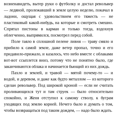
возненавидеть, вытер руки о футболку и достал револьвер
— ледяной, пролежавший в земле целую неделю, покачал в
ладони, ощущая с удовольствием его тяжесть — не
пластиковый какой-нибудь, на которые и смотреть смешно.
Спрятал пистоны в карман и только тогда, вздохнув
облегченно, выпрямился, посмотрел перед собой.
Поле таяло в сплошной пелене ливня — траву смяло и
прибило к самой земле, даже ветер пропал, точно и его
придавило-прижало, и казалось, что небо вместе с облаками
вот-вот ссыплется вниз, потому что не понятно было, где
заканчиваются облака и начинается бьющий из них дождь.
Пахло и землей, и травой — мятой почему-то — и
водой, и деревом, и даже как будто металлом — из которого
сделан револьвер. Под широкой кроной — если не считать
проливающихся тут и там струек — было относительно
спокойно, и Женя отступил к самому стволу, к буграм
уходящих под землю корней. Нечего было и думать о том,
чтобы возвращаться под таким дождем, — надо было ждать.