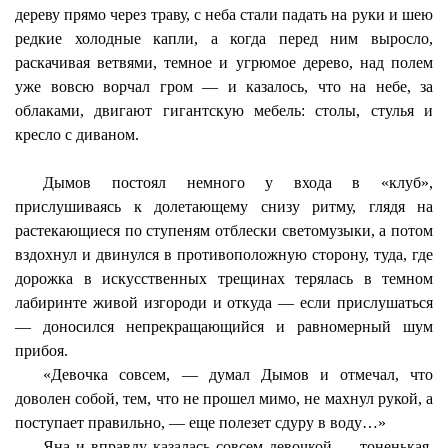
дереву прямо через траву, с неба стали падать на руки и шею
редкие холодные капли, а когда перед ним выросло,
раскачивая ветвями, темное и угрюмое дерево, над полем
уже вовсю ворчал гром — и казалось, что на небе, за
облаками, двигают гигантскую мебель: столы, стулья и
кресло с диваном.
Дымов постоял немного у входа в «клуб»,
прислушиваясь к долетающему снизу ритму, глядя на
растекающиеся по ступеням отблески светомузыки, а потом
вздохнул и двинулся в противоположную сторону, туда, где
дорожка в искусственных трещинах терялась в темном
лабиринте живой изгороди и откуда — если прислушаться
— доносился непрекращающийся и равномерный шум
прибоя.
«Девочка совсем, — думал Дымов и отмечал, что
доволен собой, тем, что не прошел мимо, не махнул рукой, а
поступает правильно, — еще полезет сдуру в воду…»
Яна и вправду казалась совсем девочкой — тоненькая,