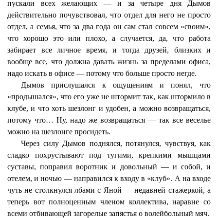
пускали всех желающих — и за четыре дня Дымов
действительно почувствовал, что отдел для него не просто
отдел, а семья, что за два года он сам стал совсем «своим»,
что хорошо это или плохо, а случается, да, что работа
забирает все личное время, и тогда друзей, близких и
вообще все, что должна давать жизнь за пределами офиса,
надо искать в офисе — потому что больше просто негде.
Дымов прислушался к ощущениям и понял, что
«продышался», что его уже не штормит так, как штормило в
клубе, и что хоть шезлонг и удобен, а можно возвращаться,
потому что… Ну, надо же возвращаться — так все веселье
можно на шезлонге просидеть.
Через силу Дымов поднялся, потянулся, чувствуя, как
сладко похрустывают под тугими, крепкими мышцами
суставы, поправил воротник и довольный — и собой, и
отелем, и ночью — направился к входу в «клуб». А на входе
чуть не столкнулся лбами с Яной — недавней стажеркой, а
теперь вот полноценным членом коллектива, наравне со
всеми отбивающей загорелые запястья о волейбольный мяч.