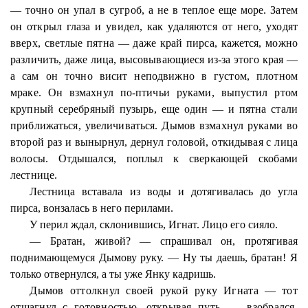
— точно он упал в сугроб, а не в теплое еще море. Затем
он открыл глаза и увидел, как удаляются от него, уходят
вверх, светлые пятна — даже край пирса, кажется, можно
различить, даже лица, высовывающиеся из-за этого края —
а сам он точно висит неподвижно в густом, плотном
мраке. Он взмахнул по-птичьи руками, выпустил ртом
крупный серебряный пузырь, еще один — и пятна стали
приближаться, увеличиваться. Дымов взмахнул руками во
второй раз и вынырнул, дернул головой, откидывая с лица
волосы. Отдышался, поплыл к сверкающей скобами
лестнице.
Лестница вставала из воды и дотягивалась до угла
пирса, вонзалась в него перилами.
У перил ждал, склонившись, Игнат. Лицо его сияло.
— Братан, живой? — спрашивал он, протягивая
поднимающемуся Дымову руку. — Ну ты даешь, братан! Я
только отвернулся, а ты уже Янку кадришь.
Дымов оттолкнул своей рукой руку Игната — тот
отшагнул с готовностью, открывая путь, — взобрался,