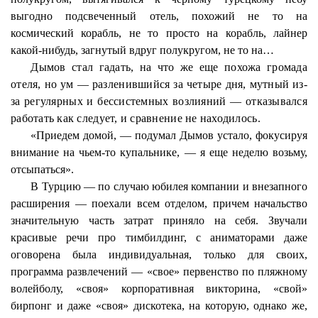
выгодно подсвеченный отель, похожий не то на
космический корабль, не то просто на корабль, лайнер
какой-нибудь, загнутый вдруг полукругом, не то на…
Дымов стал гадать, на что же еще похожа громада
отеля, но ум — разленившийся за четыре дня, мутный из-
за регулярных и бессистемных возлияний — отказывался
работать как следует, и сравнение не находилось.
«Приедем домой, — подумал Дымов устало, фокусируя
внимание на чьем-то купальнике, — я еще неделю возьму,
отсыпаться».
В Турцию — по случаю юбилея компании и внезапного
расширения — поехали всем отделом, причем начальство
значительную часть затрат приняло на себя. Звучали
красивые речи про тимбилдинг, с аниматорами даже
оговорена была индивидуальная, только для своих,
программа развлечений — «свое» первенство по пляжному
волейболу, «своя» корпоративная викторина, «свой»
бирпонг и даже «своя» дискотека, на которую, однако же,