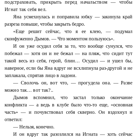
подстраховать, прикрыть перед начальством — чтобы
Игнат так себя вел.
Яна усмехнулась и поправила юбку — закинула край
разреза повыше, чтобы закрыть бедро.
«Еще решит сейчас, что я ее клею, — подумал
сконфуженно Дымов. — Что моментом пользуюсь».
И он уже осудил себя за то, что вообще сунулся, что
побежал — хотя он и не бежал — на пляж, что сидит тут
такой весь из себя, герой, блин… Осудил — и ушел бы,
наверное, если бы Яна вдруг не всхлипнула раз-другой и не
заплакала, спрятав лицо в ладони.
— Сволочь он, вот что, — прогудела она. — Разве
можно так… вот так?..
Дымов вспомнил, что застал только окончание
конфликта — а ведь в клубе было что-то еще, «основная
часть» — и почувствовал себя скверно. Он вздохнул и
ответил:
— Нельзя, конечно.
И он вдруг так разозлился на Игната — хоть сейчас