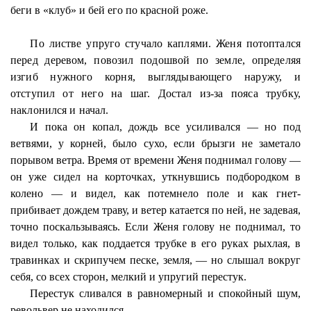
беги в «клуб» и бей его по красной роже.
По листве упруго стучало каплями. Женя потоптался
перед деревом, повозил подошвой по земле, определяя
изгиб нужного корня, выглядывающего наружу, и
отступил от него на шаг. Достал из-за пояса трубку,
наклонился и начал.
И пока он копал, дождь все усиливался — но под
ветвями, у корней, было сухо, если брызги не заметало
порывом ветра. Время от времени Женя поднимал голову —
он уже сидел на корточках, уткнувшись подбородком в
колено — и видел, как потемнело поле и как гнет-
прибивает дождем траву, и ветер катается по ней, не задевая,
точно поскальзываясь. Если Женя голову не поднимал, то
видел только, как поддается трубке в его руках рыхлая, в
травинках и скрипучем песке, земля, — но слышал вокруг
себя, со всех сторон, мелкий и упругий перестук.
Перестук сливался в равномерный и спокойный шум,
револьвер не находился.