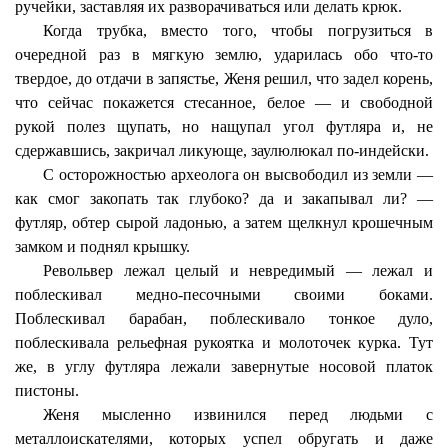
ручейки, заставляя их разворачиваться или делать крюк.
Когда трубка, вместо того, чтобы погрузиться в
очередной раз в мягкую землю, ударилась обо что-то
твердое, до отдачи в запястье, Женя решил, что задел корень,
что сейчас покажется стесанное, белое — и свободной
рукой полез щупать, но нащупал угол футляра и, не
сдержавшись, закричал ликующе, заулюлюкал по-индейски.
С осторожностью археолога он высвободил из земли —
как смог закопать так глубоко? да и закапывал ли? —
футляр, обтер сырой ладонью, а затем щелкнул крошечным
замком и поднял крышку.
Револьвер лежал целый и невредимый — лежал и
поблескивал медно-песочными своими боками.
Поблескивал барабан, поблескивало тонкое дуло,
поблескивала рельефная рукоятка и молоточек курка. Тут
же, в углу футляра лежали завернутые носовой платок
пистоны.
Женя мысленно извинился перед людьми с
металлоискателями, которых успел обругать и даже