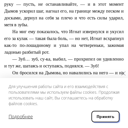
руку — пусть, не останавливайте, — и в этот момент
Дымов ускорил шаг, нагнал его, на границе между песком и
досками, дернул на себя за плечо и что есть силы ударил,
метя в зубы.
На миг ему показалось, что Игнат извернулся и укусил
его за кулак — такая была боль, — но нет, Игнат всхрапнул
как-то по-лошадиному и упал на четвереньки, зажимая
ладонью разбитый рот.
— Зуб… зуб,
су-ка
, выбил, — прохрипел он удивленно
и тут же, шатаясь и оступаясь, поднялся. — Зуб!
Он бросился на Дымова, но навалились на него — и на
Дымова зачем-то — подоспевшие остальные, опутали со
Для улучшения работы сайта и его взаимодействия с
всех сторон руками, потянули вниз, заголосили, взывая к
пользователями мы используем файлы cookies. Продолжая
здравомыслию.
использовать наш сайт, Вы соглашаетесь на обработку
Дымова тоже повалили, вжали в песок, кто-то надавил
файлов cookies.
коленом на плечо — и Дымов из-за колена видел, как Игнат
барахтается в нескольких метрах от него, извивается,
Подробнее
Принять
пытаясь сбросить с себя остальных, и кричит на весь пляж,
требуя его отпустить.