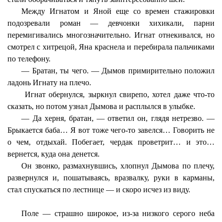
Между Игнатом и Яной еще со времен стажировки
подозревали роман — девчонки хихикали, парни
перемигивались многозначительно. Игнат отнекивался, но
смотрел с хитрецой, Яна краснела и перебирала пальчиками
по телефону.
— Братан, ты чего. — Дымов примирительно положил
ладонь Игнату на плечо.
Игнат обернулся, зыркнул свирепо, хотел даже что-то
сказать, но потом узнал Дымова и расплылся в улыбке.
— Да херня, братан, — ответил он, глядя нетрезво. —
Брыкается баба… Я вот тоже чего-то завелся… Говорить не
о чем, отдыхай. Побегает, чердак проветрит… и это…
вернется, куда она денется.
Он звонко, размахнувшись, хлопнул Дымова по плечу,
развернулся и, пошатываясь, вразвалку, руки в карманы,
стал спускаться по лестнице — и скоро исчез из виду.
Поле — страшно широкое, из-за низкого серого неба