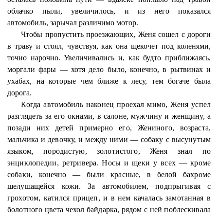
облачко пыли, увеличилось, и из него показался
автомобиль, зарычал различимо мотор.
Чтобы пропустить проезжающих, Женя сошел с дороги
в траву и стоял, чувствуя, как она щекочет под коленями,
точно нарочно. Увеличивались и, как будто приближаясь,
моргали фары — хотя дело было, конечно, в рытвинах и
ухабах, на которые чем ближе к лесу, тем богаче была
дорога.
Когда автомобиль наконец проехал мимо, Женя успел
разглядеть за его окнами, в салоне, мужчину и женщину, а
позади них детей примерно его, Жениного, возраста,
мальчика и девочку, и между ними — собаку с высунутым
языком, породистую, золотистого, Женя знал по
энциклопедии, ретривера. Носы и щеки у всех — кроме
собаки, конечно — были красные, в белой бахроме
шелушащейся кожи. За автомобилем, подпрыгивая с
грохотом, катился прицеп, и в нем качалась замотанная
в
болотного цвета
чехол байдарка, рядом с ней поблескивала