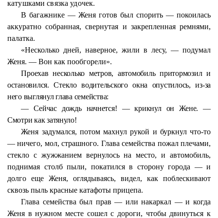
катушками связка удочек.
В багажнике — Женя готов был спорить — покоилась
аккуратно собранная, свернутая и закрепленная ремнями,
палатка.
«Несколько дней, наверное, жили в лесу, — подумал
Женя. — Вон как пообгорели».
Проехав несколько метров, автомобиль притормозил и
остановился. Стекло водительского окна опустилось, из-за
него выглянул глава семейства:
— Сейчас дождь начнется! — крикнул он Жене. —
Смотри как затянуло!
Женя задумался, потом махнул рукой и буркнул что-то
— ничего, мол, страшного. Глава семейства пожал плечами,
стекло с жужжанием вернулось на место, и автомобиль,
поднимая столб пыли, покатился в сторону города — и
долго еще Женя, оглядываясь, видел, как поблескивают
сквозь пыль красные катафоты прицепа.
Глава семейства был прав — или накаркал — и когда
Женя в нужном месте сошел с дороги, чтобы двинуться к