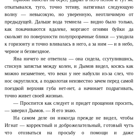
откатывался, туго, точно тетиву, натягивал следующую
волну — невысокую, но уверенную, неотличимую от
предыдущей. Дальше вода темнела — видно было только,
как покачиваются вдалеке, моргают огнями буйки да
скользят по поверхности полупрозрачные блики — уходила
к горизонту и точно вливалась в него, а за ним — и в небо,
черное и беззвездное.
Яна ничего не ответила — она сидела, ссутулившись,
стиснув запястья между колен, и Дымов видел, косясь как
можно незаметнее, что веки у нее набухли
из-за
слез, что
нос округлился, а подколотая неизвестно зачем перед самой
поездкой верхняя губа нет-нет, а начинает подрагивать,
точно живет своей жизнью.
— Проспится как следует и придет прощения просить,
— заверил Дымов. — Я его знаю.
На самом деле он никогда прежде не видел, чтобы
Игнат — корректный и доброжелательный, готовый чуть
что отозваться на просьбу о помощи и даже