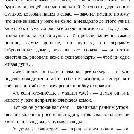
будто мерцающей пылью покрытый. Закопал в деревянном
футляре, который нашел в сарае, — закопал именно потому,
что ценнее вещи у него не было, а незадолго до этого улица
вдруг как с ума сошла: все давай прятать кто что, да так,
чтобы ни одна живая душа…
И прятали, конечно, самое
ценное, самое дорогое, по дуплам, по чердакам
заброшенных домов, кто на что горазд, — а потом
хвастались, рисовали даже и сжигали карты — чтоб ни одна
живая душа…
Женя пошел в поле и закопал револьвер — и всю
неделю изводился и места себе не находил, а теперь вот
собрался и втайне от всех решил ошибку исправить.
«А если кто-нибудь… утащил уже?» — думал он, и в
животе у него неприятно сжимался комок.
Тут же он успокаивал себя — закапывал ранним утром,
шел по колено в росе и шел один, оглядывался на случай
хвоста, петлял даже, запутывая следы.
У дома с флюгером — перед самым полем — он