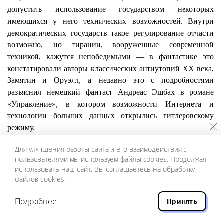
допустить использование государством некоторых
имеющихся у него технических возможностей. Внутри
демократических государств такое регулирование отчасти
возможно, но тирании, вооруженные современной
техникой, кажутся непобедимыми — в фантастике это
констатировали авторы классических антиутопий ХХ века,
Замятин и Оруэлл, а недавно это с подробностями
разъяснил немецкий фантаст Андреас
Эшбах
в романе
«Управление», в котором возможности Интернета и
технологии больших данных открылись гитлеровскому
режиму.
Подводя итоги, надо признать, что в большинстве
Для улучшения работы сайта и его взаимодействия с
случаев этические проблемы коренятся не в компьютере, а в
пользователями мы используем файлы cookies. Продолжая
делах и решениях людей, которые усиливает, обслуживает, а
использовать наш сайт, Вы соглашаетесь на обработку
иногда даже консервирует искусственный интеллект. Но,
файлов cookies.
конечно, внедрение ИИ в ситуации принятия решений
требует особого анализа, чтобы выявить, где в недостатках
Подробнее
Принять
техники виновны люди, а где мы имеем дело с техническим