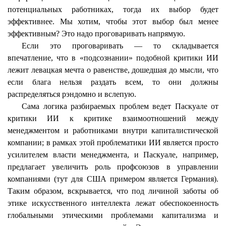
потенциальных работниках, тогда их выбор будет
эффективнее. Мы хотим, чтобы этот выбор был менее
эффективным? Это надо проговаривать напрямую.
Если это проговаривать — то складывается
впечатление, что в «подсознании» подобной критики ИИ
лежит левацкая мечта о равенстве, дошедшая до мысли, что
если блага нельзя раздать всем, то они должны
распределяться
рэндомно
и вслепую.
Сама логика разбираемых проблем ведет
Паскуале
от
критики ИИ к критике взаимоотношений между
менеджментом и работниками внутри капиталистической
компании; в рамках этой проблематики ИИ является просто
усилителем власти менеджмента, и
Паскуале
, например,
предлагает увеличить роль профсоюзов в управлении
компаниями (тут для США примером является Германия).
Таким образом, вскрывается, что под личиной заботы об
этике искусственного интеллекта лежат обеспокоенность
глобальными этическими проблемами капитализма и