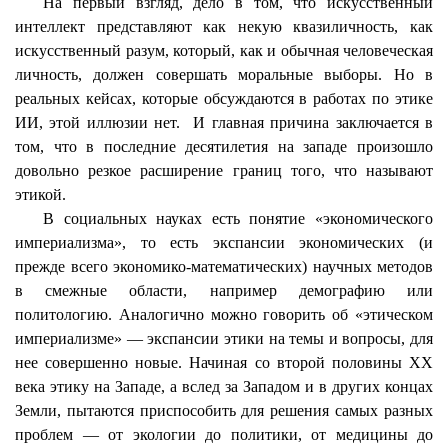
На первый взгляд, дело в том, что искусственный
интеллект
представляют
как некую
квазиличность
, как
искусственный разум, который, как и обычная человеческая
личность, должен совершать моральные выборы. Но в
реальных кейсах, которые обсуждаются в работах по этике
ИИ, этой иллюзии нет.
И главная причина заключается в
том, что в последние десятилетия на западе произошло
довольно резкое расширение границ того, что называют
этикой.
В социальных науках есть понятие «экономического
империализма», то есть экспансии экономических (и
прежде всего экономико-математических) научных методов
в смежные области,
например
демографию или
политологию. Аналогично можно говорить об «этическом
империализме» — экспансии этики на темы и вопросы, для
нее совершенно новые. Начиная со второй половины ХХ
века этику на Западе, а вслед за Западом и в других концах
Земли, пытаются приспособить для решения самых разных
проблем — от экологии до политики, от медицины до