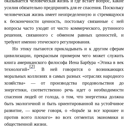
оказывается человеческая жизнь и где встает вопрос, какие
усилия обязательно предпринять для ее спасения. Поскольку
человеческая жизнь имеет неопределенную и стремящуюся
к бесконечности ценность, постольку связанные с ней
вопросы часто уходят от чисто коммерческого, рутинного
решения, связанного с обменом равных ценностей, и
требуют именно этического регулирования.
Но этику пытаются прикладывать и к другим сферам
цивилизации, прекрасным примером чего может служить
книга американского философа Иена
Барбура
«Этика в век
[2]
технологий»
. В ней говорится о возникающих
моральных коллизиях в самых разных «отраслях народного
хозяйства» — от производства продовольствия до
энергетики, соответственно речь идет о необходимости
спасения людей от голода, о том, что энергетика должна
быть
экологичной
и быть ориентированной на устойчивое
развитие, — короче говоря, о «борьбе за все хорошее и
против всего плохого» во всех сегментах экономики и
общественной жизни.