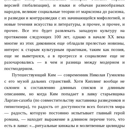
версией глобализации), и языки и обычаи разнообразных
народов, великие социальные теории от марксизма до расизма,
и разведки и контрразведки с их начинающейся мифологией, и
новые течения искусства и литературы, и прочее, и прочее, и
прочее. Все это будет развлекать западную культуру на
протяжении следующих 100 лет, однако в начале XX века
многие из этих диковинок еще обладали прелестью новизны,
интерес к старым культурным практикам, таким как поэзия,
еще не выветрился, а в прогрессе и социализме еще не
разочаровались — в чем и разница между модерном и
постмодерном.
Путешествующий Ким — современник Николая Гумилева
с его музой дальних странствий. Хотя Киплинг вообще не
склонен к составлению длинных списков и длинным
описаниям, но когда Ким попадает в лавку старьевщика
Ларган
-сахиба (по совместительству наставника разведчиков и
гипнотизера), то радость от доступности всех богатств мира
— радость, которую постоянно испытывает главный герой
романа, — находит выражение в длинном перечне того, что
есть в лавке: «...ритуальные кинжалы и молитвенные цилиндры