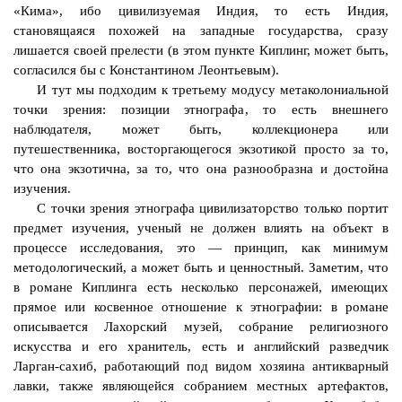
«Кима», ибо цивилизуемая Индия, то есть Индия,
становящаяся похожей на западные государства, сразу
лишается своей прелести (в этом пункте Киплинг, может быть,
согласился бы с Константином Леонтьевым).
И тут мы подходим к третьему модусу
метаколониальной
точки зрения: позиции этнографа, то есть внешнего
наблюдателя, может быть, коллекционера или
путешественника, восторгающегося экзотикой просто за то,
что она экзотична, за то, что она разнообразна и достойна
изучения.
С точки зрения этнографа
цивилизаторство
только портит
предмет изучения, ученый не должен влиять на объект в
процессе исследования, это — принцип, как минимум
методологический, а может быть и ценностный. Заметим, что
в романе Киплинга есть несколько персонажей, имеющих
прямое или косвенное отношение к этнографии: в романе
описывается
Лахорский
музей, собрание религиозного
искусства и его хранитель, есть и английский разведчик
Ларган
-сахиб, работающий под видом хозяина антикварный
лавки, также являющейся собранием местных артефактов,