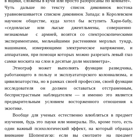
в ящики, сложены в кучи или просто разбросаны по комнате».
Чуть дальше по тексту список диковинок востока
уравновешивается списком диковинок Запада: в Королевском
научном обществе, куда хотел бы вступить Хари-бабу,
«седовласые или лысые джентльмены,
совершенно
незнакомые
с армией, возятся со спектроскопическими
экспериментами, мельчайшими растениями мерзлых тундр,
машинами, измеряющими электрическое напряжение, и
аппаратами, при помощи которых можно разрезать левый глаз
самки москита на слои в десятые доли миллиметра».
Этнограф может выполнять функции разведчика,
работающего в пользу и эксплуататорского колониализма, и
цивилизаторства
, но в рамках своей профессии, своей функции
исследователя он должен оставаться отстраненным,
беспристрастным наблюдателем — и именно это является
предварительным условием восторженного отношения к
экзотике.
Вообще для ученых естественно влюбляться в предмет
изучения, будь это пауки или минералы. Но, кроме того, есть
один важный психологический эффект, на который обращал
внимание Шопенгауэр: если вы смотрите на предмет