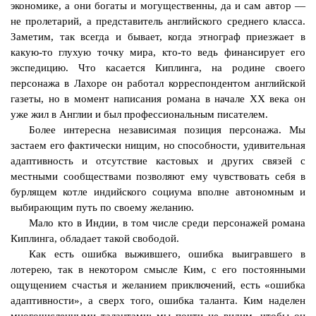
экономике, а они богаты и могущественны, да и сам автор —
не пролетарий, а представитель английского среднего класса.
Заметим, так всегда и бывает, когда этнограф приезжает в
какую-то глухую точку мира, кто-то ведь финансирует его
экспедицию. Что касается Киплинга, на родине своего
персонажа в
Лахоре
он работал корреспондентом английской
газеты, но в момент написания романа в начале ХХ века он
уже жил в Англии и был профессиональным писателем.
Более интересна независимая позиция персонажа. Мы
застаем его фактически нищим, но способности, удивительная
адаптивность и отсутствие кастовых и других связей с
местными сообществами позволяют ему чувствовать себя в
бурлящем котле индийского социума вполне автономным и
выбирающим путь по своему желанию.
Мало кто в Индии, в том числе среди персонажей романа
Киплинга, обладает такой свободой.
Как есть ошибка выжившего, ошибка выигравшего в
лотерею, так в некотором смысле Ким, с его постоянными
ощущением счастья и желанием приключений, есть «ошибка
адаптивности», а сверх того, ошибка таланта. Ким наделен