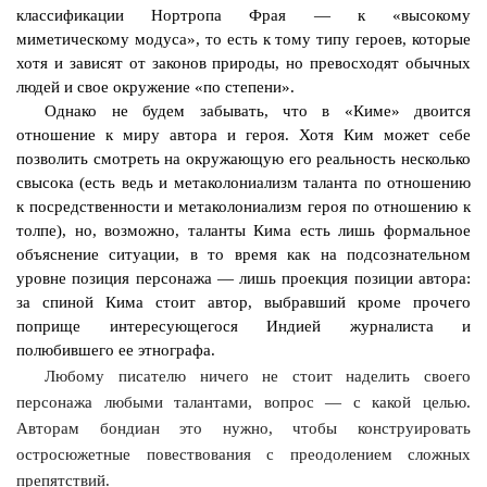
классификации
Нортропа
Фрая
— к «высокому
миметическому модуса», то есть к тому типу героев, которые
хотя и зависят от законов природы, но превосходят обычных
людей и свое окружение «по степени».
Однако не будем забывать, что в «Киме» двоится
отношение к миру автора и героя. Хотя Ким может себе
позволить смотреть на окружающую его реальность несколько
свысока (есть ведь и
метаколониализм
таланта по отношению
к посредственности и
метаколониализм
героя по отношению к
толпе), но, возможно, таланты Кима есть лишь формальное
объяснение ситуации, в то время как на подсознательном
уровне позиция персонажа — лишь проекция позиции автора:
за спиной Кима стоит автор, выбравший кроме прочего
поприще интересующегося Индией журналиста и
полюбившего ее этнографа.
Любому писателю ничего не стоит наделить своего
персонажа любыми талантами, вопрос — с какой целью.
Авторам
бондиан
это нужно, чтобы конструировать
остросюжетные повествования с преодолением сложных
препятствий.