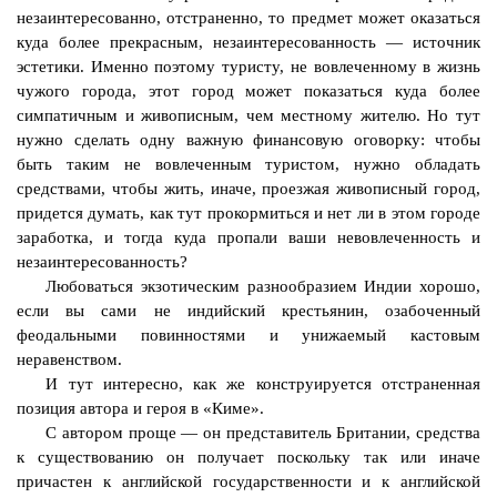
незаинтересованно, отстраненно, то предмет может оказаться
куда более прекрасным, незаинтересованность — источник
эстетики. Именно поэтому туристу, не вовлеченному в жизнь
чужого города, этот город может показаться куда более
симпатичным и живописным, чем местному жителю. Но тут
нужно сделать одну важную финансовую оговорку: чтобы
быть таким не вовлеченным туристом, нужно обладать
средствами, чтобы жить, иначе, проезжая живописный город,
придется думать, как тут прокормиться и нет ли в этом городе
заработка, и тогда куда пропали ваши
невовлеченность
и
незаинтересованность?
Любоваться экзотическим разнообразием Индии хорошо,
если вы сами не индийский крестьянин, озабоченный
феодальными повинностями и унижаемый кастовым
неравенством.
И тут интересно, как же конструируется отстраненная
позиция автора и героя в «Киме».
С автором проще — он представитель Британии, средства
к существованию он получает поскольку так или иначе
причастен к английской государственности и к английской