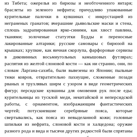
из Тибета; ожерелья из бирюзы и
необточенного
янтаря;
браслеты из зеленого нефрита; причудливо упакованные
курительные палочки в кувшинах с инкрустацией из
неграненых гранатов; вчерашние дьявольские маски и стена,
сплошь задрапированная ярко-синими, как хвост павлина,
тканями; золоченые статуэтки Будды и переносные
лакированные
алтарики
; русские самовары с бирюзой на
крышках; хрупкие, как яичная скорлупа, фарфоровые сервизы
в диковинных восьмиугольных камышовых футлярах;
распятия из желтой слоновой кости — как ни странно, они, по
словам
Ларгана
-сахиба, были вывезены из Японии; пыльные
тюки ковров, отвратительно пахнущие, сложенные позади
рваных и трухлявых ширм с узором в виде геометрических
фигур; персидские кувшины для омовения рук после еды;
курительницы
из тусклой меди, некитайской и неперсидской
работы, с орнаментом, изображающим фантастических
чертей; потускневшие серебряные пояса, которые
свертывались, как пояса из невыделанной кожи; головные
шпильки из нефрита, слоновой кости и халцедона; оружие
разного рода и вида и тысячи других редкостей были спрятаны