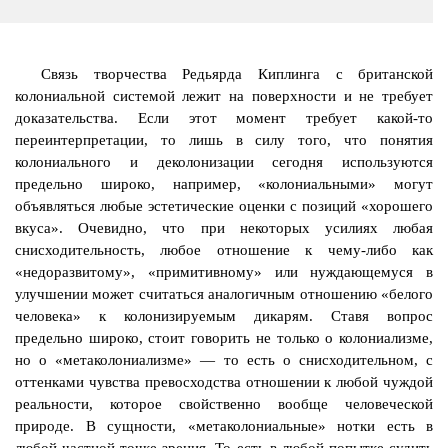
Связь творчества
Редьярда
Киплинга с британской
колониальной системой лежит на поверхности и не требует
доказательства. Если этот момент требует какой-то
переинтерпретации
, то лишь в силу того, что понятия
колониального и деколонизации сегодня используются
предельно широко, например, «колониальными» могут
объявляться любые эстетические оценки с позиций «хорошего
вкуса». Очевидно, что при некоторых усилиях любая
снисходительность, любое отношение к чему-либо как
«недоразвитому», «примитивному» или нуждающемуся в
улучшении может считаться аналогичным отношению «белого
человека» к колонизируемым дикарям. Ставя вопрос
предельно широко, стоит говорить не только о колониализме,
но о «
метаколониализме
» — то есть о снисходительном, с
оттенками чувства превосходства отношении к любой чуждой
реальности, которое свойственно вообще человеческой
природе. В сущности, «
метаколониальные
» нотки есть в