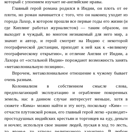
который с упоением изучает
не-английские
нравы.
Главный герой романа родился в Индии, он плоть от ее
плоти, но роман начинается с того, что он наконец уходит из
города
Лахор
, в котором прошли все первые годы его жизни (и
где Киплинг работал журналистом) — таким образом, он
выходит в чуждый, во многом незнакомый для него мир, а
значит и автор, и герой смотрят на Индию с некоторой
географической дистанции, приходят к ней как к «великому
географическому открытию», и отличие Англии от Индии, а
Лахора
от «остальной Индии» порождают возможность занять
«
метаколониальную
позицию».
Впрочем,
метаколониальное
отношение к чужому бывает
очень разным.
Колониализм в собственном смысле слова,
предполагающий эксплуатацию и ограбление покоренных
земель, нас в данном случае интересует меньше, хотя в
сюжете «Кима» можно найти и эту ноту, поскольку «Ким» —
отчасти плутовской роман, его главный герой легко «разводит»
простодушных индийских крестьян и торговцев на еду, деньги
и ночлег, используя свое знание людей, пуская в ход то лесть,
то вранье, то угрозы религиозного характера. В любом