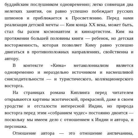
буддийским послушником одновременно; легко совмещая два
нелегких занятия, он равно успешно побеждает русских
шпионов и приближается к Просветлению. Перед нами
реализация детской мечты — Ким конца ХХ века, может быть,
стал бы разом космонавтом и киноартистом. Ким на
протяжении большей половины книги — ребенок, но детская
восторженность, которая позволяет Киму равно успешно
двигаться в противоположных направлениях, свойственна и
автору.
В контексте «Кима»
метаколониализм
является
одновременно и нераздельно источником и насмешливой
снисходительности — и туристического, коллекционерского
восторга.
На страницах романа Киплинга перед читателем
открываются картины экзотической, прекрасной, даже в своем
уродстве и отсталости интересной Индии, но природа
восторга перед этим «собранием чудес» постоянно двоится —
поскольку мы имеем дело с отношением к Индии и автора, и
персонажа.
Отношение автора — это отношение англичанина,