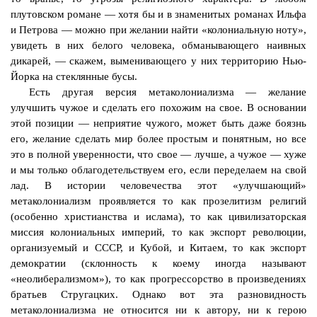
плутовском романе — хотя бы и в знаменитых романах Ильфа
и Петрова — можно при желании найти «колониальную ноту»,
увидеть в них белого человека, обманывающего наивных
дикарей, — скажем, выменивающего у них территорию Нью-
Йорка на стеклянные бусы.
Есть другая версия
метаколониализма
— желание
улучшить чужое и сделать его похожим на свое. В основании
этой позиции — неприятие чужого, может быть даже боязнь
его, желание сделать мир более простым и понятным, но все
это в полной уверенности, что свое — лучше, а чужое — хуже
и мы только облагодетельствуем его, если переделаем на свой
лад. В истории человечества этот «улучшающий»
метаколониализм
проявляется то как прозелитизм религий
(особенно христианства и ислама), то как цивилизаторская
миссия колониальных империй, то как экспорт революции,
организуемый и СССР, и Кубой, и Китаем, то как экспорт
демократии (склонность к коему иногда называют
«неолиберализмом»), то как
прогрессорство
в произведениях
братьев Стругацких. Однако вот эта разновидность
метаколониализма
не относится ни к автору, ни к герою