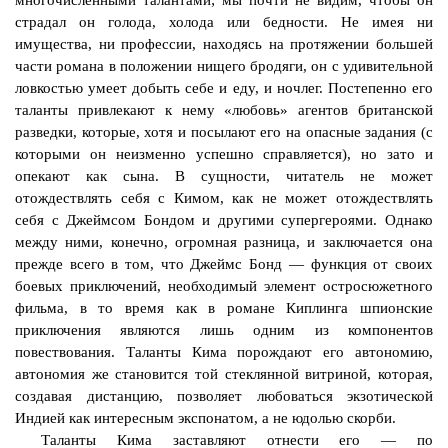
многочисленными талантами; мы почти не видим, чтобы он
страдал он голода, холода или бедности. Не имея ни
имущества, ни профессии, находясь на протяжении большей
части романа в положении нищего бродяги, он с удивительной
ловкостью умеет добыть себе и еду, и ночлег. Постепенно его
таланты привлекают к нему «любовь» агентов британской
разведки, которые, хотя и посылают его на опасные задания (с
которыми он неизменно успешно справляется), но зато и
опекают как сына. В сущности, читатель не может
отождествлять себя с Кимом, как не может отождествлять
себя с Джеймсом Бондом и другими супергероями. Однако
между ними, конечно, огромная разница, и заключается она
прежде всего в том, что Джеймс Бонд — функция от своих
боевых приключений, необходимый элемент остросюжетного
фильма, в то время как в романе Киплинга шпионские
приключения являются лишь одним из компонентов
повествования. Таланты Кима порождают его автономию,
автономия же становится той стеклянной витриной, которая,
создавая дистанцию, позволяет любоваться экзотической
Индией как интересным экспонатом, а не юдолью скорби.
Таланты Кима заставляют отнести его — по