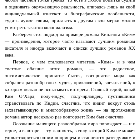
любой частной точке зрения. То есть в любой попытке судить
и оценивать окружающую реальность, опираясь лишь на свой
индивидуальный контекст и биографические особенности,
судить чужое своим, прилагать к другим свои мерки можно
усмотреть зачатки колониализма.
Разберем этот подход на примере романа Киплинга «Ким»
— произведения, которое часто называют лучшим романом
писателя и иногда включают в списки лучших романов ХХ
века.
Первое, с чем сталкивается читатель «Кима» и в чем
состоит обаяние этого романа, — это радостное,
оптимистическое принятие бытия, восприятие мира как
собрания разнообразных чудес, приключений, впечатлений, к
которым нельзя не испытывать интереса. Главный герой, юный
Ким О’Хара, полу-индус, полу-ирландец, пустившийся
странствовать по Индии, счастлив, что видит вокруг столь
захватывающую и многообразную жизнь — на протяжении
романа автор несколько раз повторяет: Ким был счастлив.
Осознание манящего разнообразия мира порождает — и в
герое, и в авторе — ту жадность, в силу которой Ким не может
удовлетвориться одним поприщем и становится разведчиком и