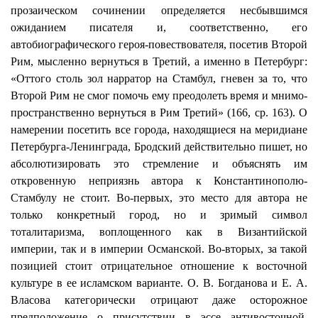
прозаическом сочинении определяется несбывшимся
ожиданием писателя и, соответственно, его
автобиографического героя-повествователя, посетив Второй
Рим, мысленно вернуться в Третий, а именно в Петербург:
«Оттого столь зол
нарратор
на Стамбул, гневен за то, что
Второй Рим не смог помочь ему преодолеть время и мнимо-
пространственно
вернуться в Рим Третий» (166, ср. 163). О
намерении посетить все города, находящиеся на меридиане
Петербурга-Ленинграда, Бродский действительно пишет, но
абсолютизировать это стремление и объяснять им
откровенную неприязнь автора к Константинополю-
Стамбулу не стоит. Во-первых, это место для автора не
только конкретный город, но и зримый символ
тоталитаризма, воплощенного как в Византийской
империи, так и в империи Османской. Во-вторых, за такой
позицией стоит отрицательное отношение к восточной
культуре в ее исламском варианте. О. В. Богданова и Е. А.
Власова категорически отрицают даже осторожное
предположение о присутствии в эссе
антивосточной
,