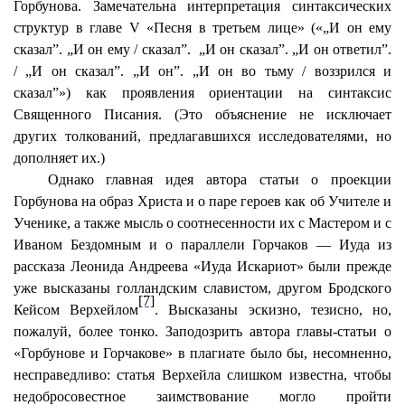
Горбунова. Замечательна интерпретация синтаксических
структур в главе V «Песня в третьем лице» («„И он ему
сказал”. „И он ему / сказал”.
„И он сказал”. „И он ответил”.
/ „И он сказал”. „И он”. „И он во тьму / воззрился и
сказал”») как проявления ориентации на синтаксис
Священного Писания. (Это объяснение не исключает
других толкований, предлагавшихся исследователями, но
дополняет их.)
Однако главная идея автора статьи о проекции
Горбунова на образ Христа и о паре героев как об Учителе и
Ученике, а также мысль о соотнесенности их с Мастером и с
Иваном Бездомным и о параллели Горчаков — Иуда из
рассказа Леонида Андреева «Иуда Искариот» были прежде
уже высказаны голландским славистом, другом Бродского
[7]
Кейсом
Верхейлом
. Высказаны эскизно,
тезисно
, но,
пожалуй, более тонко. Заподозрить автора главы-статьи о
«Горбунове и Горчакове» в плагиате было бы, несомненно,
несправедливо: статья
Верхейла
слишком известна, чтобы
недобросовестное заимствование могло пройти