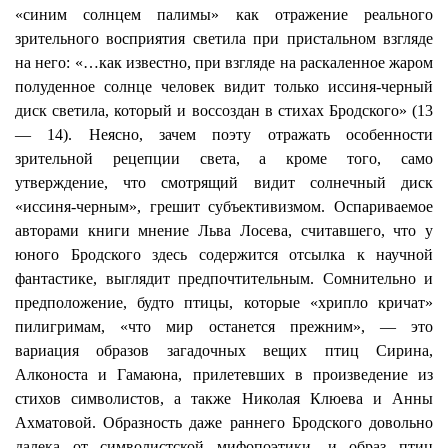
«синим солнцем палимы» как отражение реального
зрительного восприятия светила при пристальном взгляде
на него: «…как известно, при взгляде на раскаленное жаром
полуденное солнце человек видит только иссиня-черный
диск светила, который и воссоздан в стихах Бродского» (13
— 14). Неясно, зачем поэту отражать особенности
зрительной рецепции света, а кроме того, само
утверждение, что смотрящий видит солнечный диск
«иссиня-черным», грешит субъективизмом. Оспариваемое
авторами книги мнение Льва Лосева, считавшего, что у
юного Бродского здесь содержится отсылка к научной
фантастике, выглядит предпочтительным. Сомнительно и
предположение, будто птицы, которые «хрипло кричат»
пилигримам, «что мир останется прежним», — это
вариация образов загадочных вещих птиц Сирина,
Алконоста и
Гамаюна
, прилетевших в произведение из
стихов символистов, а также Николая Клюева и Анны
Ахматовой. Образность даже раннего Бродского довольно
далека от символистской
мифопоэтики
, и образ птиц