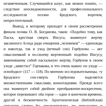
незамеченным. Случившийся казус, как можно понять, —
следствие неосведомленности, для профессионального
исследователя поэзии Бродского, впрочем,
непростительный.
Вывод, к которому приходит в своем рассмотрении
финала поэмы О. В. Богданова, таков: «Подобно тому, как
Пасха, крестная смерть Иисуса, знаменует жертву
закланного Агнца ради очищения „
человеков
” — единожды
и навсегда, так и уход (вечный сон) Горбунова — акт
смыслоемкий
и по-своему жертвенный: подобно Иисусу,
заменившему собой пасхальную жертву, Горбунов в своем
уходе „заместил” Горчакова, и что очень важно: по уходе —
освободил» (117 — 118). По мнению исследовательницы, «у
Бродского сон-смерть Горбунова наделяется
множественными смыслами, коннотациями. Прежде всего
она знаменует собой двойное преображение-воскресение,
которое переживают оба героя — один в конечном времени,
другой в бесконечности. Архетипическая (библейская)
ситуация словно бы смоделирована, но преодолена и