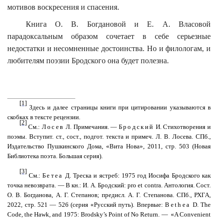
мотивов воскресения и спасения.
Книга О. В. Богдановой и Е. А. Власовой
парадоксальным образом сочетает в себе серьезные
недостатки и несомненные достоинства. Но и филологам, и
любителям поэзии Бродского она будет полезна.
[1]
Здесь и далее страницы книги при цитировании указываются в
скобках в тексте рецензии.
[2]
См.:
Лосев
Л. Примечания. —
Бродский
И. Стихотворения и
поэмы. Вступит. ст., сост.,
подгот
. текста и примеч. Л. В. Лосева. СПб.,
Издательство Пушкинского Дома, «Вита Нова», 2011, стр. 503 (Новая
Библиотека поэта. Большая серия).
[3]
См.:
Бетеа
Д. Треска и ястреб: 1975 год Иосифа Бродского как
точка невозврата. — В кн.: И. А. Бродский:
pro
et
contra
. Антология. Сост.
О. В. Богданова, А. Г. Степанов; предисл. А. Г. Степанова. СПб
.,
РХГА
,
2022,
стр
. 521 — 526 (
серия
«
Русский
путь
).
Впервые
:
Bethea
D. The
Code, the Hawk, and 1975: Brodsky’s Point of No Return. —
«A Convenient