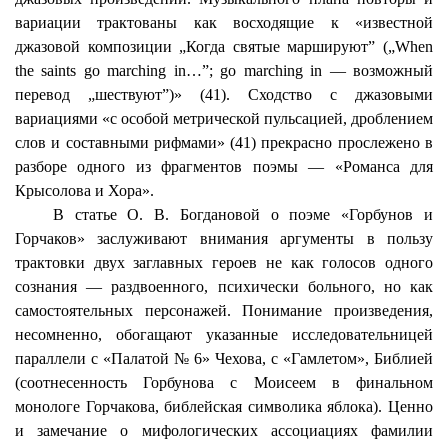
вариации трактованы как восходящие к «известной
джазовой композиции „Когда святые маршируют” („
When
the
saints
go
marching
in
…”;
go
marching
in
— возможный
перевод „шествуют”)» (41). Сходство с джазовыми
вариациями «с особой метрической пульсацией, дроблением
слов и составными рифмами» (41) прекрасно прослежено в
разборе одного из фрагментов поэмы — «Романса для
Крысолова и Хора».
В статье О. В. Богдановой о поэме «Горбунов и
Горчаков» заслуживают внимания аргументы в пользу
трактовки двух заглавных героев не как голосов одного
сознания — раздвоенного, психически больного, но как
самостоятельных персонажей. Понимание произведения,
несомненно, обогащают указанные исследовательницей
параллели с «Палатой № 6» Чехова, с «Гамлетом», Библией
(соотнесенность Горбунова с Моисеем в финальном
монологе Горчакова, библейская символика яблока). Ценно
и замечание о мифологических ассоциациях фамилии