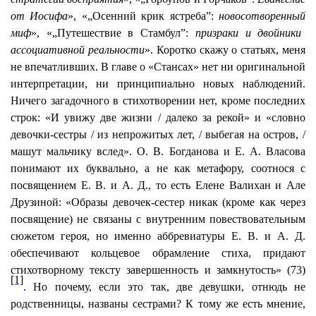
от Иосифа
», «„Осенний крик ястреба”:
новосотворенный
миф
», «„Путешествие в Стамбул”:
призраки и двойники
ассоциативной реальности
». Коротко скажу о статьях, меня
не впечатливших. В главе о «Стансах» нет ни оригинальной
интерпретации, ни принципиально новых наблюдений.
Ничего загадочного в стихотворении нет, кроме последних
строк: «И увижу две жизни / далеко за рекой» и «словно
девочки-сестры / из непрожитых лет, / выбегая на остров, /
машут мальчику вслед». О. В. Богданова и Е. А. Власова
понимают их буквально, а не как метафору, соотнося с
посвящением Е. В. и А. Д., то есть Елене
Валихан
и Але
Друзиной
: «Образы девочек-сестер никак (кроме как через
посвящение) не связаны с внутренним повествовательным
сюжетом героя, но именно аббревиатуры Е. В. и А. Д.
обеспечивают кольцевое обрамление стиха, придают
стихотворному тексту завершенность и замкнутость» (73)
[1]
. Но почему, если это так, две девушки, отнюдь не
родственницы, названы сестрами? К тому же есть мнение,