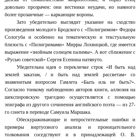
довольно прозрачен: они вестники неудачи, но намного
более прозаичные — каркающие вороны.
Зато убедительно выглядит указание на сходство
произведения молодого Бродского с «Пилигримом» Федора
Сологуба и особенно на тематическую и текстуальную
близость с «Пилигримами» Мирры
Лохвицкой
, где имеется
выражение «знойным солнцем палимы». А вот сближение с
«Русью советской» Сергея Есенина натянуто.
Убедительна идея о перекличке строк «И быть над
землей закатам, / и быть над землей рассветам» со
знаменитым вопросом Гамлета «Быть иль не быть?».
Согласно тонкому наблюдению авторов книги, аллюзия на
шекспировскую трагедию осуществляется с помощью
эпиграфа из другого сочинения английского поэта — из 27-
го сонета в переводе Самуила Маршака.
Обескураживающие и непростительные ошибки и
примеры виртуозного анализа и проницательного
толкования соседствуют и в принадлежащей О. В.