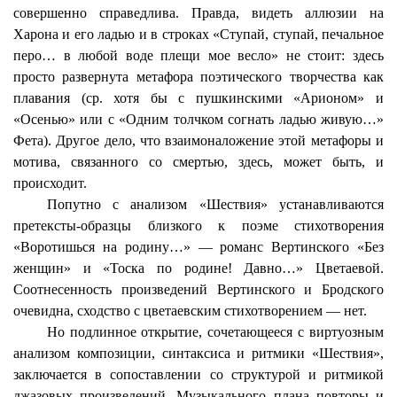
совершенно справедлива. Правда, видеть аллюзии на
Харона и его ладью и в строках «Ступай, ступай, печальное
перо… в любой воде плещи мое весло» не стоит: здесь
просто развернута метафора поэтического творчества как
плавания (ср. хотя бы с пушкинскими «
Арионом
» и
«Осенью» или с «Одним толчком согнать ладью живую…»
Фета). Другое дело, что
взаимоналожение
этой метафоры и
мотива, связанного со смертью, здесь, может быть, и
происходит.
Попутно с анализом «Шествия» устанавливаются
претексты
-образцы близкого к поэме стихотворения
«Воротишься на родину…» — романс Вертинского «Без
женщин» и «Тоска по родине! Давно…» Цветаевой.
Соотнесенность произведений Вертинского и Бродского
очевидна, сходство с цветаевским стихотворением — нет.
Но подлинное открытие, сочетающееся с виртуозным
анализом композиции, синтаксиса и ритмики «Шествия»,
заключается в сопоставлении со структурой и ритмикой
джазовых произведений. Музыкального плана повторы и