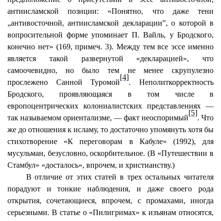
антиисламской позиции: «Понятно, что даже тени
„
антивосточной
, антиисламской декларации”, о которой в
вопросительной форме упоминает П.
Вайль
, у Бродского,
конечно нет» (169, примеч. 3). Между тем все эссе именно
является такой развернутой «декларацией», что
самоочевидно, но было тем не менее скрупулезно
[4]
прослежено Санной
Туромой
.
Неполиткорректность
Бродского, проявляющаяся в том числе в
европоцентрических
колониалистских
представлениях —
[5]
так называемом ориентализме, — факт неоспоримый
. Что
же до отношения к исламу, то достаточно упомянуть хотя бы
стихотворение «К переговорам в Кабуле» (1992), для
мусульман, безусловно, оскорбительное. (В «Путешествии в
Стамбул» «досталось», впрочем, и христианству.)
В отличие от этих статей в трех остальных читателя
порадуют и тонкие наблюдения, и даже своего рода
открытия, сочетающиеся, впрочем, с промахами, иногда
серьезными. В статье о «Пилигримах» к изъянам относятся,