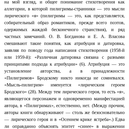
на мой взгляд, и общее понимание стихотворения как
аллегории, в которой пилигримы-странники — это мысли
лирического «я» (пилигримы — это, как представляется,
собирательный образ романтиков, прежде всего поэтов,
одержимых жаждой бесконечного странствия), и ряд
частных замечаний. О. В. Богданова и Е. А. Власова
смешивают такие понятия, как атрибуция и датировка,
заявляя по поводу года написания стихотворения (1958-й
или 1959-й): «Различная датировка связана с разными
принципами подхода к атрибуции» (6). Атрибуция — это
установление авторства, а в принадлежности
«Пилигримов» Бродскому никто никогда не сомневался.
«Мысль-пилигрим» именуется «лирическим героем
Бродского» (28). Между тем лирического героя, то есть «я»,
являющегося персонажем и одновременно манифестацией
автора, в «Пилигримах», естественно, нет. (Между прочим,
авторы книги обнаруживают — столь же безосновательно
— лирического героя и в «Осеннем крике ястреба».) Едва
ли оправданно объяснять эпитет «синее» в выражении