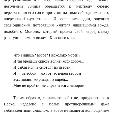
невольный убийца обращается к мертвецу, словно
пересказывая его сон и при этом называя себя одним из его
«персонажей»-участников. И, оставшись один, ощущает
себя одиноким, потерявшим Учителя, лишившимся вождя,
подобного Моисею, который провел свой народ между
расступившимися водами Красного моря:
Что видишь? Море? Несколько морей?
И ты бредешь сквозь волны коридором...
И рыбы молча смотрят из дверей...
Я — за тобой... но тотчас перед взором
всплывают мириады пузырей...
Мне не пройти, не справиться с напором...
Таким образом, финальное событие, приуроченное к
Пасхе, наделено в поэме противоречивым, даже
амбивалентным смыслом, а вовсе не является воплощением