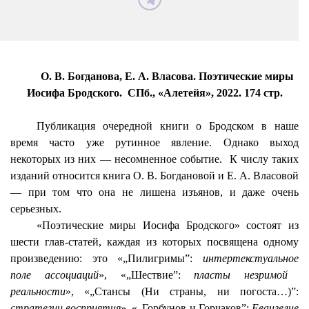
О. В. Богданова, Е. А. Власова. Поэтические миры
Иосифа Бродского.
СПб., «
Алетейя
», 2022. 174 стр.
Публикация очередной книги о Бродском в наше
время часто уже рутинное явление. Однако выход
некоторых из них — несомненное событие.
К числу таких
изданий относится книга О. В. Богдановой и Е. А. Власовой
— при том что она не лишена изъянов, и даже очень
серьезных.
«Поэтические миры Иосифа Бродского» состоят из
шести глав-статей, каждая из которых посвящена одному
произведению: это «„Пилигримы”:
интертекстуальное
поле ассоциаций
», «„Шествие”:
пласты незримой
реальности
», «„Стансы (Ни страны, ни погоста…)”:
стратегии восприятия
», «„Горбунов и Горчаков”:
Евангелие