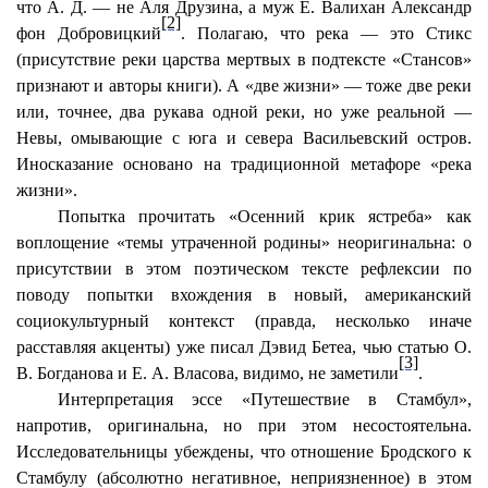
что А. Д. — не Аля
Друзина
, а муж Е.
Валихан
Александр
[2]
фон
Добровицкий
. Полагаю, что река — это Стикс
(присутствие реки царства мертвых в подтексте «Стансов»
признают и авторы книги). А «две жизни» — тоже две реки
или, точнее, два рукава одной реки, но уже реальной —
Невы, омывающие с юга и севера Васильевский остров.
Иносказание основано на традиционной метафоре «река
жизни».
Попытка прочитать «Осенний крик ястреба» как
воплощение «темы утраченной родины» неоригинальна: о
присутствии в этом поэтическом тексте рефлексии по
поводу попытки вхождения в новый, американский
социокультурный контекст (правда, несколько иначе
расставляя акценты) уже писал Дэвид
Бетеа
, чью статью О.
[3]
В. Богданова и Е. А. Власова, видимо, не заметили
.
Интерпретация эссе «Путешествие в Стамбул»,
напротив, оригинальна, но при этом несостоятельна.
Исследовательницы убеждены, что отношение Бродского к
Стамбулу (абсолютно негативное, неприязненное) в этом