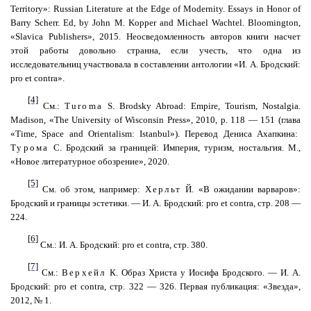
Territory»: Russian Literature at the Edge of Modernity. Essays in Honor of
Barry
Scherr
. Ed, by John M.
Kopper
and Michael
Wachtel
.
Bloomington
,
«
Slavica
Publishers
», 2015. Неосведомленность авторов книги насчет
этой работы довольно странна, если учесть, что одна из
исследовательниц участвовала в составлении антологии «И. А. Бродский:
pro
et
contra
».
[4]
См
.:
Turoma
S. Brodsky Abroad: Empire, Tourism, Nostalgia.
Madison, «The University of Wisconsin Press», 2010,
р
. 118 — 151 (
глава
«Time, Space and Orientalism: Istanbul»).
Перевод Дениса
Ахапкина
:
Турома
С. Бродский за границей: Империя, туризм, ностальгия. М.,
«Новое литературное обозрение», 2020.
[5]
См. об этом,
например
:
Херльт
Й. «В ожидании варваров»:
Бродский и границы эстетики. — И. А. Бродский:
pro
et
contra
, стр. 208 —
224.
[6]
См
.:
И
.
А
.
Бродский
: pro et contra,
стр
. 380.
[7]
См.:
Верхейл
К. Образ Христа у Иосифа Бродского. — И. А.
Бродский:
pro
et
contra
, стр. 322 — 326. Первая публикация: «Звезда»,
2012, № 1.