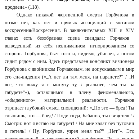
продлена» (118).
Однако никакой жертвенной смерти Горбунова в
поэме нет, как нет и прямых ассоциаций с мотивом
воскресения/Воскресения. В заключительных
XIII
и
XIV
главах есть безобразная сцена скандала: Горчаков,
выведенный из себя невниманием, игнорированием со
стороны Горбунова, бьет того и, видимо, убивает, а потом
сидит рядом с ним. Здесь представлен конфликт визионера
Горбунова с двойником Горчаковым, не допускаемым в мир
его сна-видения («„А нет ли там меня, на парапете?” / „И
все, что вижу я в минуту ту, / реальнее, чем ты на
табурете”»), остающимся в плену феноменального,
«обыденного», материальной реальности. Горчаков
отрицает глубокий смысл сновидений: «„Но это — бред! Ты
слышишь, это — бред! / Поди сюда, Бабанов, ты свидетель! /
Смотри: вот я встаю на табурет! / На мне халат без пуговиц
и петель! / Ну, Горбунов, узрел меня ты?” „Нет”». Это
неразрешенный и неразрешимый конфликт. Да, в конце