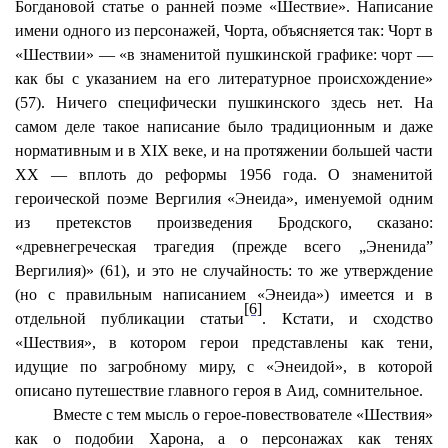
Богдановой статье о ранней поэме «Шествие». Написание
имени одного из персонажей,
Чорта
, объясняется так:
Чорт
в
«Шествии» — «в знаменитой пушкинской графике:
чорт
—
как бы с указанием на его литературное происхождение»
(57). Ничего специфически пушкинского здесь нет. На
самом деле такое написание было традиционным и даже
нормативным и в XIX веке, и на протяжении большей части
ХХ — вплоть до реформы 1956 года. О знаменитой
героической поэме Вергилия «Энеида», именуемой одним
из
претекстов
произведения Бродского, сказано:
«древнегреческая трагедия (прежде всего „
Эненида
”
Вергилия)» (61), и это не случайность: то же утверждение
(но с правильным написанием «Энеида») имеется и в
[6]
отдельной публикации статьи
. Кстати, и сходство
«Шествия», в котором герои представлены как тени,
идущие по загробному миру, с «Энеидой», в которой
описано путешествие главного героя в Аид, сомнительное.
Вместе с тем мысль о герое-повествователе «Шествия»
как о подобии Харона, а о персонажах как тенях