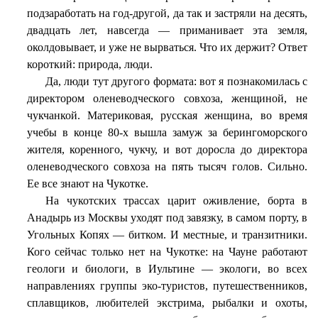
подзаработать на год-другой, да так и застряли на десять,
двадцать лет, навсегда — приманивает эта земля,
околдовывает, и уже не вырваться. Что их держит? Ответ
короткий: природа, люди.
Да, люди тут другого формата: вот я познакомилась с
директором оленеводческого совхоза, женщиной, не
чукчанкой. Материковая, русская женщина, во время
учебы в конце 80-х вышла замуж за берингоморского
жителя, коренного, чукчу, и вот доросла до директора
оленеводческого совхоза на пять тысяч голов. Сильно.
Ее все знают на Чукотке.
На чукотских трассах царит оживление, борта в
Анадырь из Москвы уходят под завязку, в самом порту, в
Угольных Копях — битком. И местные, и транзитники.
Кого сейчас только нет на Чукотке: на Чауне работают
геологи и биологи, в Иультине — экологи, во всех
направлениях группы эко-туристов, путешественников,
сплавщиков, любителей экстрима, рыбалки и охоты,