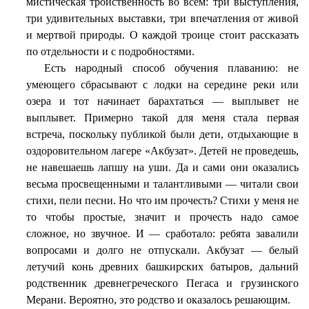
мистическая тройственность во всем: три выступления,
три удивительных выставки, три впечатления от живой
и мертвой природы. О каждой троице стоит рассказать
по отдельности и с подробностями.
Есть народный способ обучения плаванию: не
умеющего сбрасывают с лодки на середине реки или
озера и тот начинает барахтаться — выплывет не
выплывет. Примерно такой для меня стала первая
встреча, поскольку публикой были дети, отдыхающие в
оздоровительном лагере «Акбузат». Детей не проведешь,
не навешаешь лапшу на уши. Да и сами они оказались
весьма просвещенными и талантливыми — читали свои
стихи, пели песни. Но что им прочесть? Стихи у меня не
то чтобы простые, значит и прочесть надо самое
сложное, но звучное. И — сработало: ребята завалили
вопросами и долго не отпускали. Акбузат — белый
летучий конь древних башкирских батыров, дальний
родственник древнегреческого Пегаса и грузинского
Мерани. Вероятно, это родство и оказалось решающим.