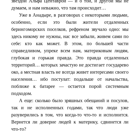
звездой Альфа Центаврой — и о той, и другой мы не
думаем, и нам неважно, что там происходит…
Уже в Анадыре, в разговорах с некоторыми людьми,
особенно, если это были жители отдаленных
берингоморских поселков, рефреном звучало одно: мы
здесь никому не нужны, нас все забыли, живем сами по
себе: кто как может. В этом, по большей части
справедливом, упреке всем нам, материковым людям,
глубокая и горькая правда. Это правда отдаленных
территорий… которых зачастую не достигает государево
око, а местная власть не всегда живет интересами своего
населения… ибо постулат: подальше от начальства,
поближе к батарее — остается порой системным
подходом.
А еще: сколько было зряшных обещаний и посулов,
так и не исполненных годами, так что люди уже
разуверились в том, что когда-то что-то и исполнится.
Вернется ли доверие людей к материку, сдвинется ли
что-то?