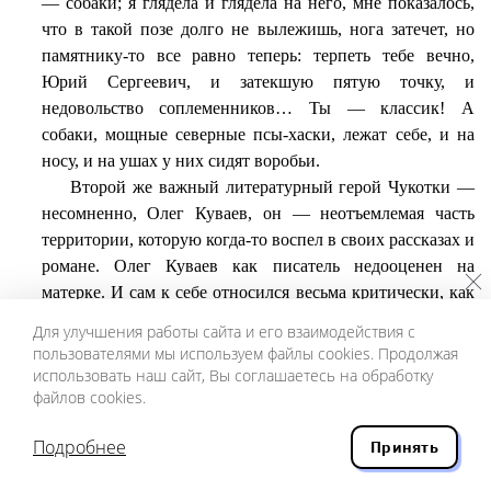
— собаки; я глядела и глядела на него, мне показалось,
что в такой позе долго не вылежишь, нога затечет, но
памятнику-то все равно теперь: терпеть тебе вечно,
Юрий Сергеевич, и затекшую пятую точку, и
недовольство соплеменников… Ты — классик! А
собаки, мощные северные псы-хаски, лежат себе, и на
носу, и на ушах у них сидят воробьи.
Второй же важный литературный герой Чукотки —
несомненно, Олег Куваев, он — неотъемлемая часть
территории, которую когда-то воспел в своих рассказах и
романе. Олег Куваев как писатель недооценен на
матерке. И сам к себе относился весьма критически, как
к писателю, что говорит о той высокой
Для улучшения работы сайта и его взаимодействия с
профессиональной внутренней планке, которую сам себе
пользователями мы используем файлы cookies. Продолжая
поставил.
использовать наш сайт, Вы соглашаетесь на обработку
файлов cookies.
Олег Куваев на Чукотке — свой. В любом разговоре,
с любым человеком — в том или ином контексте
Подробнее
Принять
обязательно упомянут Куваева. Вот лучший памятник
писателю — народная память и любовь. Конечно, все