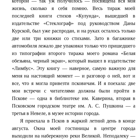
которой — так уж получилось — посвящена вся моя
жизнь, сколько я себя помню. Весь тираж моей
последней книги стихов «Кулунда», вышедшей в
издательстве «Стеклограф» под руководством Даны
Курской, был уже распродан, и на руках осталось только
две или три книжки со стихами. Зато в багажнике
автомобиля лежало две упаковки только что пришедшего
из типографии второго тиража моего романа «Белая
обезьяна, черный экран», который вышел в издательстве
«Лимбус». Эту книгу — наверное, самую важную для
меня на настоящий момент — и разговор о ней, вот и
все, что я могла привезти псковичам. И я поехала: две
мои встречи с читателями должны были пройти в
Пскове — одна в библиотеке им. Каверина, вторая в
Псковском городском театре им. А. С. Пушкина — а
третья в Невеле, в музее истории города.
Я приехала в Псков в жаркий летний день в конце
августа. Окна моей гостиницы в центре города
выходили на набережную реки Великой. Неподалеку —