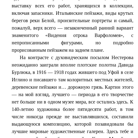
выставку всех его работ, хранящихся в коллекции,
включая запасники. Итальянские пейзажи, виды крутых
берегов реки Белой, пронзительные портреты и самый,
пожалуй, верх всего — незаконченный ранний вариант
знаменитого «Видения отрока Варфоломея», с
непрописанными фигурами, но подробно
прорисованным пейзажем на заднем плане.
На контрасте с духовидческим посылом Нестерова
неожиданно заиграли вполне плотские полотна Давида
Бурлюка, в 1916 — 1918 годах жившего под Уфой в селе
Иглино и писавшего там колоритных местных жителей,
деревенские пейзажи и… дорожную грязь. Картин этого
— на мой взгляд, лучшего — периода в его творчестве
нет больше ни в одном музее мира, все остались здесь. К
140-летию художника более пятидесяти работ, в том
числе никогда прежде не выставлявшихся, составили
выдающуюся композицию, которой позавидовали бы
лучшие мировые художественные галереи. Здесь тебе и