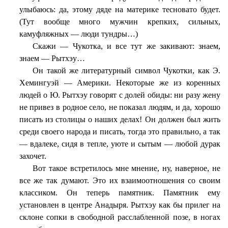
улыбаюсь: да, этому дяде на материке тесновато будет.
(Тут вообще много мужчин крепких, сильных,
камуфляжных — люди тундры…)
Скажи — Чукотка, и все тут же закивают: знаем,
знаем — Рытхэу…
Он такой же литературный символ Чукотки, как Э.
Хемингуэй — Америки. Некоторые же из коренных
людей о Ю. Рытхэу говорят с долей обиды: ни разу жену
не привез в родное село, не показал людям, и да, хорошо
писать из столицы о наших делах! Он должен был жить
среди своего народа и писать, тогда это правильно, а так
— вдалеке, сидя в тепле, уюте и сытым — любой дурак
захочет.
Вот такое встретилось мне мнение, ну, наверное, не
все же так думают. Это их взаимоотношения со своим
классиком. Он теперь памятник. Памятник ему
установлен в центре Анадыря. Рытхэу как бы прилег на
склоне сопки в свободной расслабленной позе, в ногах