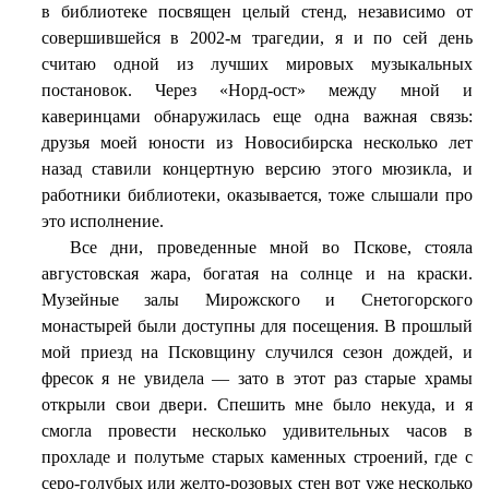
в библиотеке посвящен целый стенд, независимо от
совершившейся в 2002-м трагедии, я и по сей день
считаю одной из лучших мировых музыкальных
постановок. Через «Норд-ост» между мной и
каверинцами обнаружилась еще одна важная связь:
друзья моей юности из Новосибирска несколько лет
назад ставили концертную версию этого мюзикла, и
работники библиотеки, оказывается, тоже слышали про
это исполнение.
Все дни, проведенные мной во Пскове, стояла
августовская жара, богатая на солнце и на краски.
Музейные залы Мирожского и Снетогорского
монастырей были доступны для посещения. В прошлый
мой приезд на Псковщину случился сезон дождей, и
фресок я не увидела — зато в этот раз старые храмы
открыли свои двери. Спешить мне было некуда, и я
смогла провести несколько удивительных часов в
прохладе и полутьме старых каменных строений, где с
серо-голубых или желто-розовых стен вот уже несколько