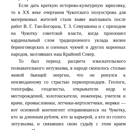
Если дать краткую историко-культурную зарисовку,
то в XX веке очертания Чукотского полуострова для
материковых жителей стали въяве выплывать после
работ В. Г. Тан-Богораза, Т. З. Семушкина и с приходом
на Чукотку советской власти, когда произошел
кардинальный слом традиционного уклада жизни
берингоморских и оленных чукчей и других коренных
народов, заселявших наш Крайний Север.
То был период расцвета изыскательского
познавательного энтузиазма, в народе скопилось столько
живой бьющей энергии, что он ринулся к
неизведанному со страстью первопроходцев. Геологи,
топографы, геодезисты, открыватели недр и
месторождений, золотоискатели, инженеры, учителя и
врачи, промысловики, летчики-вертолетчики, моряки —
вот основной контингент отправившихся на Чукотку,
кто за длинным рублем, кто за карьерой, а кто из голого
энтузиазма, и связавших свою судьбу с этим краем