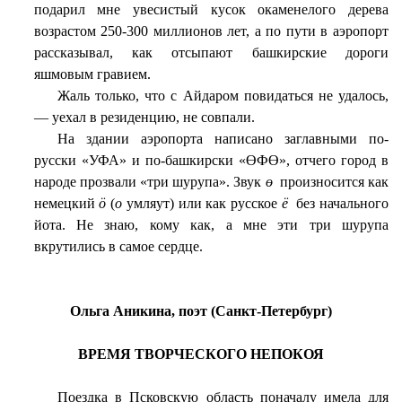
подарил мне увесистый кусок окаменелого дерева
возрастом 250-300 миллионов лет, а по пути в аэропорт
рассказывал, как отсыпают башкирские дороги
яшмовым гравием.
Жаль только, что с Айдаром повидаться не удалось,
— уехал в резиденцию, не совпали.
На здании аэропорта написано заглавными по-
русски «УФА» и по-башкирски «ӨФӨ», отчего город в
народе прозвали «три шурупа». Звук
ө
произносится как
немецкий
ö
(
о
умляут) или как русское
ё
без начального
йота. Не знаю, кому как, а мне эти три шурупа
вкрутились в самое сердце.
Ольга Аникина, поэт (Санкт-Петербург)
ВРЕМЯ ТВОРЧЕСКОГО НЕПОКОЯ
Поездка в Псковскую область поначалу имела для