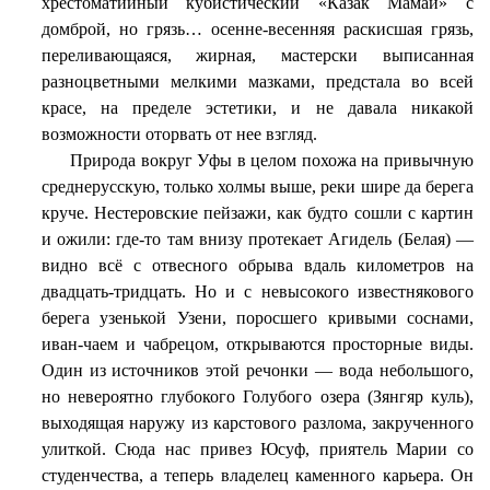
хрестоматийный кубистический «Казак Мамай» с
домброй, но грязь… осенне-весенняя раскисшая грязь,
переливающаяся, жирная, мастерски выписанная
разноцветными мелкими мазками, предстала во всей
красе, на пределе эстетики, и не давала никакой
возможности оторвать от нее взгляд.
Природа вокруг Уфы в целом похожа на привычную
среднерусскую, только холмы выше, реки шире да берега
круче. Нестеровские пейзажи, как будто сошли с картин
и ожили: где-то там внизу протекает Агидель (Белая) —
видно всё с отвесного обрыва вдаль километров на
двадцать-тридцать. Но и с невысокого известнякового
берега узенькой Узени, поросшего кривыми соснами,
иван-чаем и чабрецом, открываются просторные виды.
Один из источников этой речонки — вода небольшого,
но невероятно глубокого Голубого озера (Зянгяр куль),
выходящая наружу из карстового разлома, закрученного
улиткой. Сюда нас привез Юсуф, приятель Марии со
студенчества, а теперь владелец каменного карьера. Он