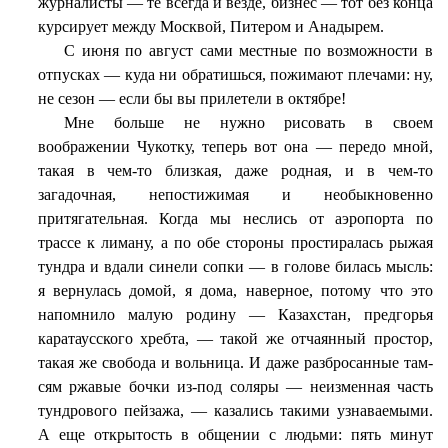
журналисты — те всегда и везде, бизнес — тот без конца
курсирует между Москвой, Питером и Анадырем.
С июня по август сами местные по возможности в
отпусках — куда ни обратишься, пожимают плечами: ну,
не сезон — если бы вы прилетели в октябре!
Мне больше не нужно рисовать в своем
воображении Чукотку, теперь вот она — передо мной,
такая в чем-то близкая, даже родная, и в чем-то
загадочная, непостижимая и необыкновенно
притягательная. Когда мы неслись от аэропорта по
трассе к лиману, а по обе стороны простиралась рыжая
тундра и вдали синели сопки — в голове билась мысль:
я вернулась домой, я дома, наверное, потому что это
напомнило малую родину — Казахстан, предгорья
каратаусского хребта, — такой же отчаянный простор,
такая же свобода и вольница. И даже разбросанные там-
сям ржавые бочки из-под соляры — неизменная часть
тундрового пейзажа, — казались такими узнаваемыми.
А еще открытость в общении с людьми: пять минут