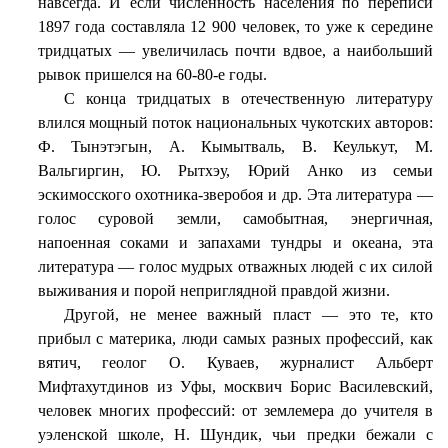
навсегда. И если численность населения по переписи
1897 года составляла 12 900 человек, то уже к середине
тридцатых — увеличилась почти вдвое, а наибольший
рывок пришелся на 60-80-е годы.
С конца тридцатых в отечественную литературу
влился мощный поток национальных чукотских авторов:
Ф. Тынэтэгын, А. Кымытваль, В. Кеулькут, М.
Вальгиргин, Ю. Рытхэу, Юрий Анко из семьи
эскимосского охотника-зверобоя и др. Эта литература —
голос суровой земли, самобытная, энергичная,
напоенная соками и запахами тундры и океана, эта
литература — голос мудрых отважных людей с их силой
выживания и порой неприглядной правдой жизни.
Другой, не менее важный пласт — это те, кто
прибыл с материка, люди самых разных профессий, как
вятич, геолог О. Куваев, журналист Альберт
Мифтахутдинов из Уфы, москвич Борис Василевский,
человек многих профессий: от землемера до учителя в
уэленской школе, Н. Шундик, чьи предки бежали с