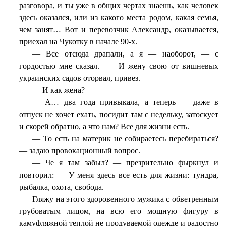
разговора, и ты уже в общих чертах знаешь, как человек
здесь оказался, или из какого места родом, какая семья,
чем занят… Вот и перевозчик Александр, оказывается,
приехал на Чукотку в начале 90-х.
— Все отсюда драпали, а я — наоборот, — с
гордостью мне сказал. —
И жену свою от вишневых
украинских садов оторвал, привез.
— И как жена?
— А… два года привыкала, а теперь — даже в
отпуск не хочет ехать, посидит там с недельку, затоскует
и скорей обратно, а что нам? Все для жизни есть.
— То есть на материк не собираетесь перебираться?
— задаю провокационный вопрос.
— Че я там забыл? — презрительно фыркнул и
повторил: — У меня здесь все есть для жизни: тундра,
рыбалка, охота, свобода.
Гляжу на этого здоровенного мужика с обветренным
грубоватым лицом, на всю его мощную фигуру в
камуфляжной теплой не продуваемой одежде и радостно