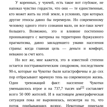
У коренных, у чукчей, есть такое вот глубокое, не
напоказ чувство гордости, что они — те единственные,
кто может жить на этой земле, в условиях, при которых
другие этносы давно бы перемерли. Но современному
человеку одного этого сознания мало, он все-таки хочет
большего. Возможно, это и влияние постепенно
проникающего с материка на территорию буржуазного
прагматизма, давно завладевшего умами населения
страны: когда главная цель — деньги и комфорт,
неважно за счет кого.
Но все же, мне кажется, это в известной степени
остается посттравматическим синдромом, последствием
90-х, которые на Чукотке были катастрофичны и до сих
пор отбрасывают мрачную тень на современную жизнь.
Один тревожащий факт: население Чукотки
[2]
уменьшилось втрое и на 737,7 тысяч км
составляет
всего 50 000 жителей. И в настоящем демографическая
ситуация пока не выровнялась, несмотря на то, что
поток прибывающих возрос. Некоторые приехали