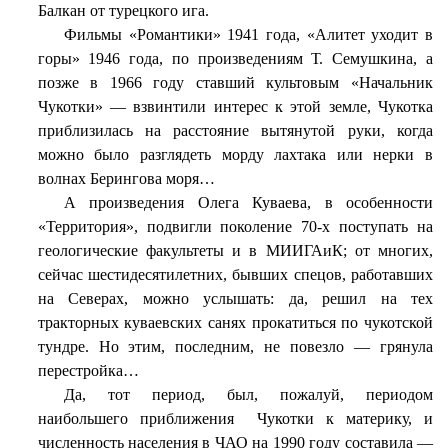
Балкан от турецкого ига.
Фильмы «Романтики» 1941 года, «Алитет уходит в
горы» 1946 года, по произведениям Т. Семушкина, а
позже в 1966 году ставший культовым «Начальник
Чукотки» — взвинтили интерес к этой земле, Чукотка
приблизилась на расстояние вытянутой руки, когда
можно было разглядеть морду лахтака или нерки в
волнах Берингова моря…
А произведения Олега Куваева, в особенности
«Территория», подвигли поколение 70-х поступать на
геологические факультеты и в МИИГАиК; от многих,
сейчас шестидесятилетних, бывших спецов, работавших
на Северах, можно услышать: да, решил на тех
тракторных куваевских санях прокатиться по чукотской
тундре. Но этим, последним, не повезло — грянула
перестройка…
Да, тот период, был, пожалуй, периодом
наибольшего приближения
Чукотки к материку, и
численность населения в ЧАО на 1990 году составила —