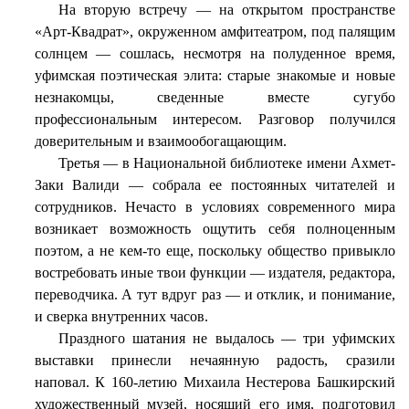
На вторую встречу — на открытом пространстве
«Арт-Квадрат», окруженном амфитеатром, под палящим
солнцем — сошлась, несмотря на полуденное время,
уфимская поэтическая элита: старые знакомые и новые
незнакомцы, сведенные вместе сугубо
профессиональным интересом. Разговор получился
доверительным и взаимообогащающим.
Третья — в Национальной библиотеке имени Ахмет-
Заки Валиди — собрала ее постоянных читателей и
сотрудников. Нечасто в условиях современного мира
возникает возможность ощутить себя полноценным
поэтом, а не кем-то еще, поскольку общество привыкло
востребовать иные твои функции — издателя, редактора,
переводчика. А тут вдруг раз — и отклик, и понимание,
и сверка внутренних часов.
Праздного шатания не выдалось — три уфимских
выставки принесли нечаянную радость, сразили
наповал. К 160-летию Михаила Нестерова Башкирский
художественный музей, носящий его имя, подготовил