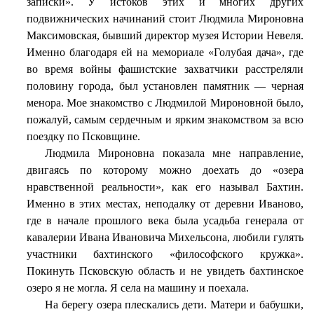
записки». У истоков этих и многих других
подвижнических начинаний стоит Людмила Мироновна
Максимовская, бывший директор музея Истории Невеля.
Именно благодаря ей на мемориале «Голубая дача», где
во время войны фашистские захватчики расстреляли
половину города, был установлен памятник — черная
менора. Мое знакомство с Людмилой Мироновной было,
пожалуй, самым сердечным и ярким знакомством за всю
поездку по Псковщине.
Людмила Мироновна показала мне направление,
двигаясь по которому можно доехать до «озера
нравственной реальности», как его называл Бахтин.
Именно в этих местах, неподалку от деревни Иваново,
где в начале прошлого века была усадьба генерала от
кавалерии Ивана Ивановича Михельсона, любили гулять
участники бахтинского «философского кружка».
Покинуть Псковскую область и не увидеть бахтинское
озеро я не могла. Я села на машину и поехала.
На берегу озера плескались дети. Матери и бабушки,