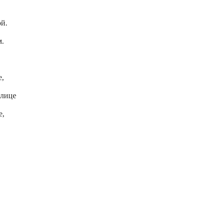
ой.
м.
е,
 лице
е,