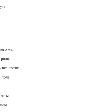
ута.
чего же:
троля.
 все позже.
 поле.
охоты
льем