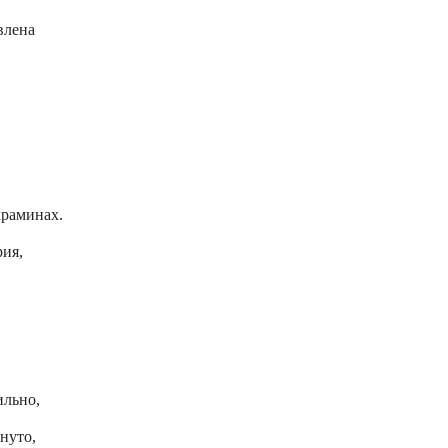
влена
храминах.
ия,
ильно,
нуто,