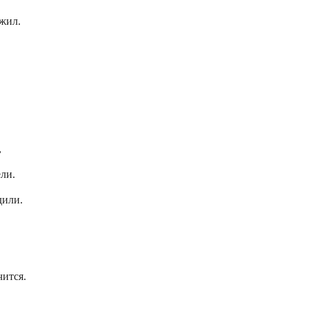
жил.
,
ли.
дили.
чится.