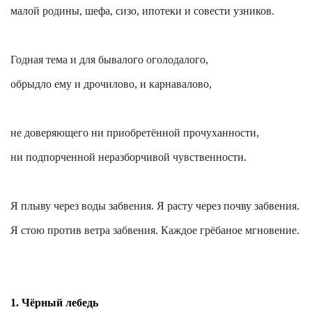
малой родины, шефа, сизо, ипотеки и совести узников.
Годная тема и для бывалого
оголодалого
,
обрыдло
ему и
дрочилово
, и
карнавалово
,
не доверяющего ни приобретённой
прочуханности
,
ни подпорченной неразборчивой чувственности.
Я плыву через воды забвения. Я расту через почву забвения.
Я стою против ветра забвения. Каждое грёбаное мгновение.
1. Чёрный лебедь