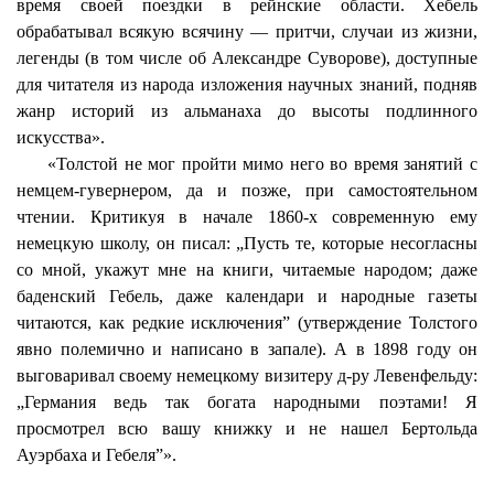
время своей поездки в рейнские области.
Хебель
обрабатывал всякую всячину — притчи, случаи из жизни,
легенды (в том числе об Александре Суворове), доступные
для читателя из народа изложения научных знаний, подняв
жанр историй из альманаха до высоты подлинного
искусства».
«Толстой не мог пройти мимо него во время занятий с
немцем-гувернером, да и позже, при самостоятельном
чтении. Критикуя в начале 1860-х современную ему
немецкую школу, он писал: „Пусть те, которые
несогласны
со мной, укажут мне на книги, читаемые народом; даже
баденский
Гебель
, даже календари и народные газеты
читаются, как редкие исключения” (утверждение Толстого
явно полемично и написано в запале). А в 1898 году он
выговаривал своему немецкому визитеру д-ру
Левенфельду
:
„Германия ведь так богата народными поэтами! Я
просмотрел всю вашу книжку и не нашел Бертольда
Ауэрбаха и
Гебеля
”».