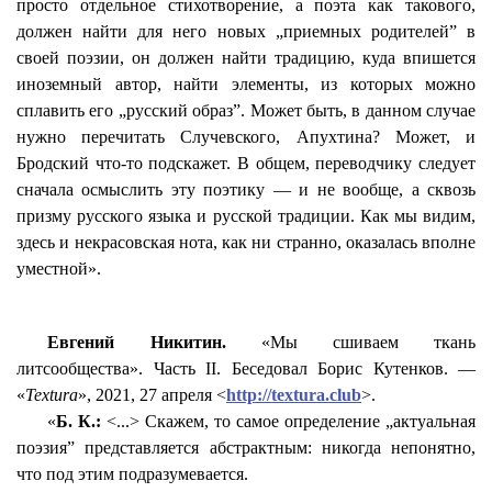
просто отдельное стихотворение, а поэта как такового,
должен найти для него новых „приемных родителей” в
своей поэзии, он должен найти традицию, куда впишется
иноземный автор, найти элементы, из которых можно
сплавить его „русский образ”. Может быть, в данном случае
нужно перечитать Случевского,
Апухтина
? Может, и
Бродский что-то подскажет. В общем, переводчику следует
сначала осмыслить эту поэтику — и не вообще, а сквозь
призму русского языка и русской традиции. Как мы видим,
здесь и некрасовская нота, как ни странно, оказалась вполне
уместной».
Евгений Никитин.
«Мы сшиваем ткань
литсообщества
». Часть II. Беседовал Борис
Кутенков
. —
«
Textura
», 2021, 27 апреля <
http://textura.club
>.
«
Б. К.:
<...> Скажем, то самое определение „актуальная
поэзия” представляется абстрактным: никогда непонятно,
что под этим подразумевается.