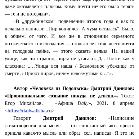
даже оказывается плюсом. Кому почти нечего было терять
— те и не потеряли».
«В „
дружбинском
” подведении итогов года я как-то
печально написал: „Пир кончился. А чума осталась”. Было,
в общем, от чего. И все же в отношении серьезного
поэтического книгоиздания — столько лет сидевшего почти
на голодном пайке, — этого сказать нельзя. На нашей
улице, как ни странно, пиры не угасают. Да. Почти как у
классика: „…Улица вся наша / Безмолвное убежище от
смерти, / Приют пиров, ничем невозмутимых…”».
Автор «Человека из Подольска» Дмитрий Данилов:
«Провинциальное сознание никуда не денешь».
Текст:
Егор Михайлов. − «Афиша
Daily
», 2021, 8 апреля
<
https://daily.afisha.ru
>.
Говорит
Дмитрий Данилов:
«Написание
стихотворения для меня — это спонтанный акт: просто
пришла какая-то мысль или образ, сел, написал. Я это не