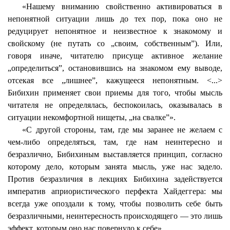
«Нашему вниманию свойственно активироваться в
непонятной ситуации лишь до тех пор, пока оно не
редуцирует непонятное и неизвестное к знакомому и
свойскому (не путать со „своим, собственным”). Или,
говоря иначе, читателю присуще активное желание
„определиться”, остановившись на знакомом ему выводе,
отсекая все „лишнее”, кажущееся непонятным. <...>
Бибихин
применяет свои приемы для того, чтобы мысль
читателя не определялась, беспокоилась, оказывалась в
ситуации некомфортной нищеты, „на свалке”».
«С другой стороны, там, где мы заранее не желаем с
чем-либо определяться, там, где нам неинтересно и
безразлично,
Бибихиным
выставляется принцип, согласно
которому дело, которым занята мысль, уже нас задело.
Против безразличия в лекциях
Бибихина
задействуется
императив априористического перфекта Хайдеггера: мы
всегда уже опоздали к тому, чтобы позволить себе быть
безразличными,
неинтересность
происходящего — это лишь
эффект, которым оно нас повернуло к себе».