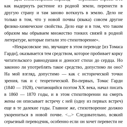
как выдернуть растение из родной земли, перенести в
другую страну и там заново воткнуть в землю. Дело не
только в том, что у новой почвы (языка) совсем другие
физико-химические свойства. Дело еще и в том, что таким
образом мы обрываем множество тонких связей в родной
литературе, которые питали это стихотворение».
«Некрасовское эхо, звучащее в этом переводе [из Томаса
Гарди], оказывается тем средством, которое пробивает корку
читательского равнодушия и доносит стихи до сердца. Но
законно ли употреблять такое средство, допустимо ли оно?
На мой взгляд, допустимо — как с исторической точки
зрения, так и с теоретической. Во-первых, Томас Гарди
(1840 — 1928), считающийся поэтом XX века, начал писать
в 1860 — 1870 годы, и в этом стихотворении на смерть
жены он описывает встречу с ней (одну из первых встреч)
еще в те далекие годы. Главное же, стихотворение должно
укорениться в новой почве. <...
> Следовательно
, всякий
серьезный переводчик, особенно если он хочет перевести не