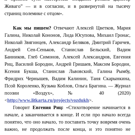
Живаго” — и в согласии, и в развернутой на тысячу
страниц полемике с отцом».
Как мы пишем?
Отвечают Алексей Цветков, Мария
Галина, Николай Кононов, Лида Юсупова, Михаил
Гронас
,
Николай Звягинцев, Александр Беляков, Дмитрий
Гаричев
,
Андрей Сен-Сеньков, Станислав Бельский, Вадим
Банников, Глеб Симонов, Алексей Александров, Евгения
Риц
, Василий Бородин, Андрей Гришаев, Максим Бородин,
Ксения
Букша
, Станислав Львовский, Галина
Рымбу
,
Фридрих Чернышев, Вадим Калинин, Таня
Скарынкина
,
Псой
Короленко, Кузьма Коблов, Ольга Брагина. — Журнал
поэзии «Воздух», № 40 (2020)
<
http://www.litkarta.ru/projects/vozdukh
>.
Говорит
Евгения
Риц
:
«Стихотворение начинается в
начале, а заканчивается в конце. И если про начало всегда
понятно, что оно начало, то поставить точку вовремя очень
важно, не продолжать после конца, и это понятно не