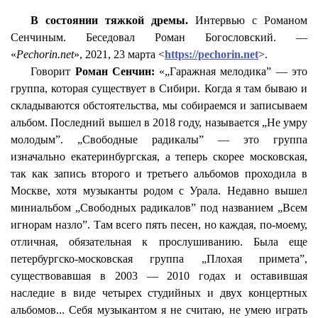
В состоянии тяжкой дремы.
Интервью с Романом
Сенчиным
. Беседовал Роман Богословский. —
«
Pechorin.net
», 2021, 23 марта <
https://pechorin.net
>.
Говорит
Роман
Сенчин
:
«„Гаражная мелодика” — это
группа, которая существует в Сибири. Когда я там бываю и
складываются обстоятельства, мы собираемся и записываем
альбом. Последний вышел в 2018 году, называется „Не умру
молодым”. „Свободные радикалы” — это группа
изначально екатеринбургская, а теперь скорее московская,
так как запись второго и третьего альбомов проходила в
Москве, хотя музыканты родом с Урала. Недавно вышел
миниальбом
„Свободных радикалов” под названием „Всем
игнорам
назло”. Там всего пять песен, но каждая, по-моему,
отличная, обязательная к прослушиванию. Была еще
петербургско
-московская группа „Плохая примета”,
существовавшая в 2003 — 2010 годах и оставившая
наследие в виде четырех студийных и двух концертных
альбомов... Себя музыкантом я не считаю, не умею играть