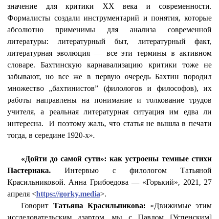
значение для критики ХХ века и современности.
Формалисты создали инструментарий и понятия, которые
абсолютно применимы для анализа современной
литературы: литературный быт, литературный факт,
литературная эволюция — все эти термины в активном
словаре.
Бахтинскую
карнавализацию
критики тоже не
забывают, но все же в первую очередь Бахтин породил
множество „
бахтинистов
” (филологов и философов), их
работы направлены на понимание и толкование трудов
учителя, а реальная литературная ситуация им едва ли
интересна.
И поэтому жаль, что статья не вышла в печати
тогда, в середине 1920-х».
«Дойти до самой сути»: как устроены темные стихи
Пастернака.
Интервью с филологом Татьяной
Красильниковой. Анна Грибоедова — «Горький», 2021, 27
апреля <
https://gorky.media
>.
Говорит
Татьяна Красильникова:
«Движимые этим
исследовательским азартом, мы с Павлом [Успенским]