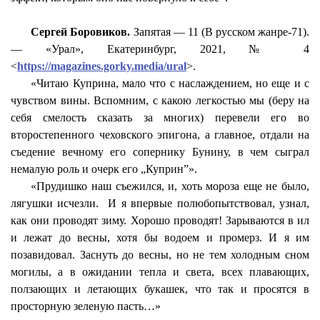
Сергей Боровиков.
Запятая — 11 (
В
русском жанре-71).
— «Урал», Екатеринбург, 2021, № 4
<
https://magazines.gorky.media/ural
>.
«Читаю Куприна, мало что с наслаждением, но еще и с
чувством вины. Вспомним, с какою легкостью мы (беру на
себя смелость сказать за многих) перевели его во
второстепенного чеховского эпигона, а главное, отдали на
съедение вечному его сопернику Бунину, в чем сыграл
немалую роль и очерк его „Куприн”».
«
Прудишко
наш съежился, и, хоть мороза еще не было,
лягушки исчезли.
И я впервые полюбопытствовал, узнал,
как они проводят зиму. Хорошо проводят! Зарываются в ил
и лежат до весны, хотя бы водоем и промерз. И я им
позавидовал. Заснуть до весны, но не тем холодным сном
могилы, а в ожидании тепла и света, всех плавающих,
ползающих и летающих букашек, что так и просятся в
просторную зеленую пасть…»