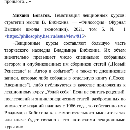
прошлого…»
Михаил Богатов.
Тематизация
лекционных курсов:
стратегии мысли В.
Бибихина
. — «Философия» (Журнал
Высшей школы экономики), 2021, том 5, № 1
<
https://philosophy.hse.ru/issue/view/915
>.
«Лекционные курсы составляют большую часть
творческого наследия Владимира
Бибихина
. Их объем
значительно превышает число специально собранных
автором и опубликованных им сборников статей („Новый
Ренессанс” и „Автор и событие”), а также те дневниковые
записи, которые либо собраны в отдельную книгу („Лосев.
Аверинцев”), либо публикуются в качестве приложения к
лекционному курсу „Узнай себя”. Если не считать рецензий,
послесловий и энциклопедических статей, разбросанных во
множестве изданий начиная с 1966 года, то собственно имя
Владимира
Бибихина
как самостоятельного мыслителя так
или иначе будет связано с его авторскими лекционными
курсами».