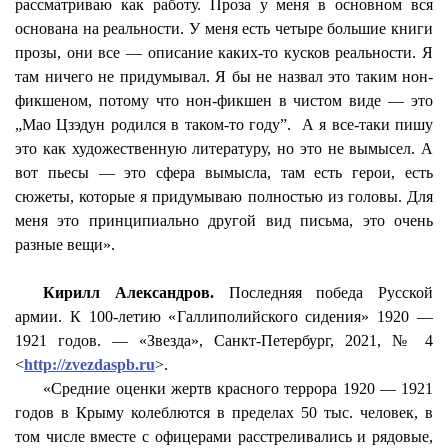
рассматриваю как работу. Проза у меня в основном вся
основана на реальности. У меня есть четыре большие книги
прозы, они все — описание каких-то кусков реальности. Я
там ничего не придумывал. Я бы не назвал это таким нон-
фикшеном
, потому что нон-
фикшен
в чистом виде — это
„Мао Цзэдун родился в таком-то году”.
А я все-таки пишу
это как художественную литературу, но это не вымысел. А
вот пьесы — это сфера вымысла, там есть герои, есть
сюжеты, которые я придумываю полностью из головы. Для
меня это принципиально другой вид письма, это очень
разные вещи».
Кирилл Александров.
Последняя победа Русской
армии. К 100-летию «
Галлиполийского
сидения» 1920 —
1921 годов. — «Звезда», Санкт-Петербург, 2021, № 4
<
http://zvezdaspb.ru
>.
«Средние оценки жертв красного террора 1920 — 1921
годов в Крыму колеблются в пределах 50 тыс. человек, в
том числе вместе с офицерами расстреливались и рядовые,