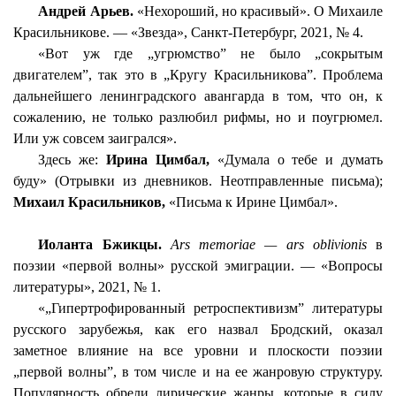
Андрей
Арьев
.
«Нехороший, но красивый». О Михаиле
Красильникове. — «Звезда», Санкт-Петербург, 2021, № 4.
«Вот уж где „
угрюмство
” не было „сокрытым
двигателем”, так это в „Кругу Красильникова”. Проблема
дальнейшего ленинградского авангарда в том, что он, к
сожалению, не только разлюбил рифмы, но и
поугрюмел
.
Или уж совсем заигрался».
Здесь же:
Ирина Цимбал,
«Думала о тебе и думать
буду» (Отрывки из дневников. Неотправленные письма);
Михаил Красильников,
«Письма к Ирине Цимбал».
Иоланта
Бжикцы
.
Ars
memoriae
—
ars
oblivionis
в
поэзии «первой волны» русской эмиграции. — «Вопросы
литературы», 2021, № 1.
«„Гипертрофированный
ретроспективизм
” литературы
русского зарубежья, как его назвал Бродский, оказал
заметное влияние на все уровни и плоскости поэзии
„первой волны”, в том числе и на ее жанровую структуру.
Популярность обрели лирические жанры, которые в силу