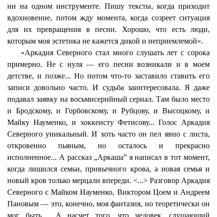
ни на одном инструменте. Пишу тексты, когда приходит
вдохновение, потом жду момента, когда созреет ситуация
для их превращения в песни. Хорошо, что есть люди,
которым моя эстетика не кажется дикой и неприемлемой».
«Аркадия Северного стал много слушать лет с сорока
примерно. Не с нуля — его песни возникали и в моем
детстве, и позже... Но потом что-то заставило ставить его
записи довольно часто. И судьба заинтересовала. Я даже
подавал заявку на
восьмисерийный
сериал. Там было место
и Бродскому, и Горбовскому, и Рубцову, и Высоцкому, и
Майку Науменко, и хоккеисту Фетисову... Голос Аркадия
Северного уникальный. И хоть часто он пел явно с листа,
откровенно пьяным, но осталось и прекрасно
исполненное...
А
рассказ „Аркаша” я написал в тот момент,
когда лишился семьи, привычного крова, а новая семья и
новый кров только мерцали впереди. <...> Разговор Аркадия
Северного с Майком Науменко, Виктором Цоем и Андреем
Пановым — это, конечно, моя фантазия, но теоретически он
мог быть.
А насчет того, что человек, слушающий