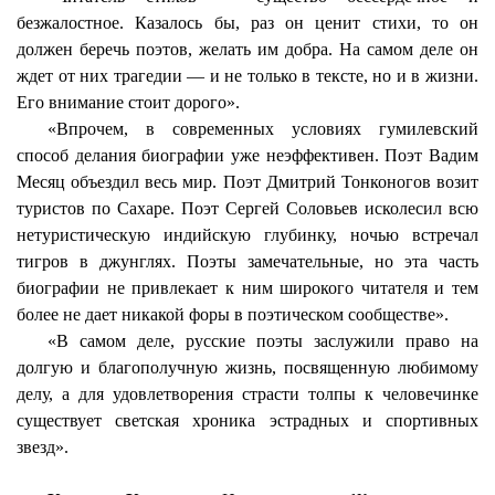
безжалостное. Казалось бы, раз он ценит стихи, то он
должен беречь поэтов, желать им добра. На самом деле он
ждет от них трагедии — и не только в тексте, но и в жизни.
Его внимание стоит дорого».
«Впрочем
, в современных условиях гумилевский
способ делания биографии уже неэффективен. Поэт Вадим
Месяц объездил весь мир. Поэт Дмитрий Тонконогов возит
туристов по Сахаре. Поэт Сергей Соловьев исколесил всю
нетуристическую индийскую глубинку, ночью встречал
тигров в джунглях. Поэты замечательные, но эта часть
биографии не привлекает к ним широкого читателя и тем
более не дает никакой форы в поэтическом сообществе».
«В самом деле, русские поэты заслужили право на
долгую и благополучную жизнь, посвященную любимому
делу, а для удовлетворения страсти толпы к
человечинке
существует светская хроника эстрадных и спортивных
звезд».