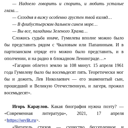
— Надоело говорить и спорить, и любить усталые
глаза…
— Сегодня я вижу особенно грустен твой взгляд…
— В флибустьерском дальнем синем море…
— Вы все, паладины Зеленого Храма…
Сложись судьба иначе, Гумилева вполне можно было
бы представить рядом с Чкаловым или Папаниным. И в
партизанском отряде его можно было представить, и в
ополчении, и на радио в блокадном Ленинграде…»
«Гагарин облетел землю за 108 минут. 15 апреля 1961
года Гумилеву было бы восемьдесят пять. Теоретически мог
бы и дожить, Лев Николаевич — его знаменитый сын,
прошедший и Великую Отечественную, и лагеря, прожил
восемьдесят».
Игорь Караулов.
Какая биография нужна поэту? —
«Современная литература», 2021, 17 апреля
<
https://sovlit.ru
>.
«Читатель стихов — существо бессердечное и