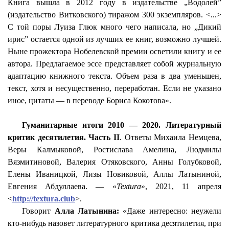
Книга вышла в 2012 году в издательстве „Водолей”
(издательство
Витковского
) тиражом 300 экземпляров. <...>
С той поры Луиза Глюк много чего написала, но „Дикий
ирис” остается одной из лучших ее книг, возможно лучшей.
Ныне прожектора Нобелевской премии осветили книгу и ее
автора. Предлагаемое эссе представляет собой журнальную
адаптацию книжного текста. Объем раза в два уменьшен,
текст, хотя и несущественно, переработан. Если не указано
иное, цитаты — в переводе Бориса
Кокотова
».
Гуманитарные итоги 2010 — 2020. Литературный
критик десятилетия.
Часть II
. Ответы Михаила
Немцева
,
Веры Калмыковой, Ростислава
Амелина
, Людмилы
Вязмитиновой
, Валерия
Отяковского
, Анны
Голубковой
,
Елены Иваницкой, Лизы Новиковой, Аллы
Латыниной
,
Евгения Абдуллаева. — «
Textura
», 2021, 11 апреля
<
http://textura.club
>.
Говорит
Алла
Латынина
:
«Даже интересно: неужели
кто-нибудь назовет литературного критика десятилетия, при