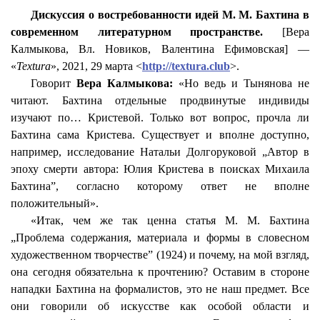
Дискуссия о востребованности идей М. М. Бахтина в
современном литературном пространстве.
[Вера
Калмыкова, Вл. Новиков, Валентина
Ефимовская
] —
«
Textura
», 2021, 29 марта <
http://textura.club
>.
Говорит
Вера Калмыкова:
«Но ведь и Тынянова не
читают. Бахтина отдельные продвинутые индивиды
изучают по…
Кристевой
. Только вот вопрос, прочла ли
Бахтина сама
Кристева
. Существует и вполне доступно,
например, исследование Натальи Долгоруковой „Автор в
эпоху смерти автора: Юлия
Кристева
в поисках Михаила
Бахтина”, согласно которому ответ не вполне
положительный».
«Итак, чем же так ценна статья М. М. Бахтина
„Проблема содержания, материала и формы в словесном
художественном творчестве” (1924) и почему, на мой взгляд,
она сегодня обязательна к прочтению? Оставим в стороне
нападки Бахтина на формалистов, это не наш предмет. Все
они говорили об искусстве как особой области и