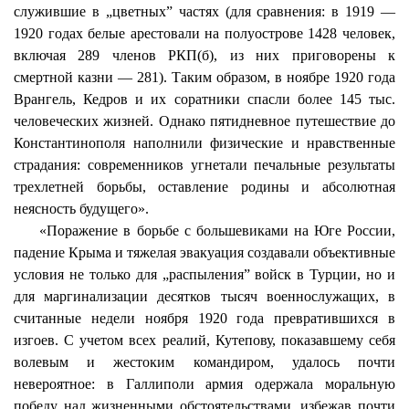
служившие в „цветных” частях (для сравнения: в 1919 —
1920 годах белые арестовали на полуострове 1428 человек,
включая 289 членов РКП(б), из них приговорены к
смертной казни — 281). Таким образом, в ноябре 1920 года
Врангель, Кедров и их соратники спасли более 145 тыс.
человеческих жизней. Однако пятидневное путешествие до
Константинополя наполнили физические и нравственные
страдания: современников угнетали печальные результаты
трехлетней борьбы, оставление родины и абсолютная
неясность будущего».
«Поражение в борьбе с большевиками на Юге России,
падение Крыма и тяжелая эвакуация создавали объективные
условия не только для „распыления” войск в Турции, но и
для
маргинализации
десятков тысяч военнослужащих, в
считанные недели ноября 1920 года превратившихся в
изгоев. С учетом всех реалий,
Кутепову
, показавшему себя
волевым и жестоким командиром, удалось почти
невероятное: в
Галлиполи
армия одержала моральную
победу над жизненными обстоятельствами, избежав почти