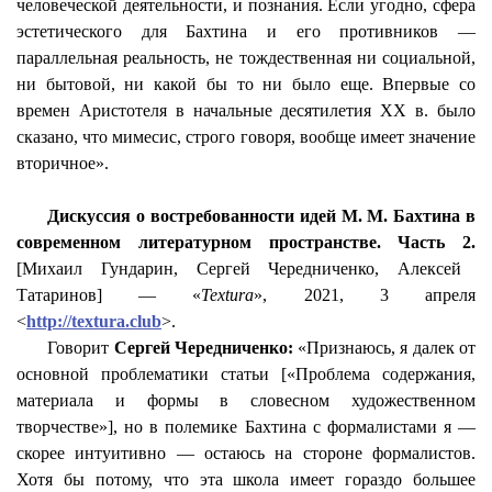
человеческой деятельности, и познания. Если угодно, сфера
эстетического для Бахтина и его противников —
параллельная реальность, не тождественная ни социальной,
ни бытовой,
ни какой
бы то ни было еще. Впервые со
времен Аристотеля в начальные десятилетия XX в. было
сказано, что
мимесис
, строго говоря, вообще имеет значение
вторичное».
Дискуссия о востребованности идей М. М. Бахтина в
современном литературном пространстве. Часть 2.
[Михаил
Гундарин
, Сергей Чередниченко, Алексей
Татаринов] — «
Textura
», 2021, 3 апреля
<
http://textura.club
>.
Говорит
Сергей Чередниченко:
«Признаюсь, я далек от
основной проблематики статьи [«Проблема содержания,
материала и формы в словесном художественном
творчестве»], но в полемике Бахтина с формалистами я —
скорее интуитивно — остаюсь на стороне формалистов.
Хотя бы потому, что эта школа имеет гораздо большее