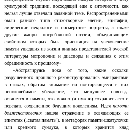
культурной традиции, восходящей еще к античности, как
нельзя лучше отвечали заданной теме. Распространенными
были разного типа стихотворные элегии, эпитафии,
лирические некрологи и посмертные портреты, а также
другие жанры погребальной поэзии, объединяющим
свойством которых была ориентация на увековечение
памяти ушедших из жизни видных представителей русской
литературы метрополии и диаспоры и связанная с этим
обращенность к прошлому».
«Абстрагируясь пока от того, какие осколки
разрушенного прошлого реконструировались эмигрантами
в стихах, обратим внимание на повторяющееся в них
непоколебимое убеждение, что минувшее навсегда
останется в памяти, что можно (и нужно) сохранить его и
передать сохраненное будущим поколениям. Идея
памяти
долженствования
нашла отражение в освящающих ее
эпитетах („святая память”), в метафорах памяти-шкатулочки
или крепкого сундука, в которых хранится клад