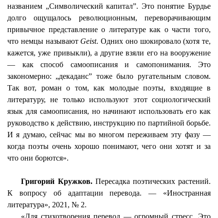
названием „Символический капитал”. Это понятие
Бурдье
долго ощущалось революционным, переворачивающим
привычное представление о литературе как о части того,
что немцы называют
Geist
. Одних оно шокировало (хотя те,
кажется, уже привыкли), а другие взяли его на вооружение
— как способ
самоописания
и
самопонимания
. Это
закономерно: „декаданс” тоже было ругательным словом.
Так вот, роман о том, как молодые поэты, входящие в
литературу, не только используют этот социологический
язык для
самоописания
, но начинают использовать его как
руководство к действию, инструкцию по партийной борьбе.
И я думаю, сейчас мы во многом переживаем эту фазу —
когда поэты очень хорошо понимают, чего они хотят и за
что они борются».
Григорий Кружков.
Пересадка поэтических растений.
К вопросу об адаптации перевода. — «Иностранная
литература», 2021, № 2.
«Для стихотворения перевод — огромный стресс. Это