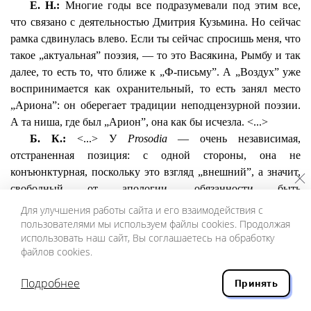
Е. Н.:
Многие годы все подразумевали под этим все,
что связано с деятельностью Дмитрия Кузьмина. Но сейчас
рамка сдвинулась влево. Если ты сейчас спросишь меня, что
такое „актуальная” поэзия, — то это
Васякина
,
Рымбу
и так
далее, то есть то, что ближе к „Ф-письму”. А „Воздух” уже
воспринимается как охранительный, то есть занял место
„
Ариона
”: он оберегает традиции
неподцензурной
поэзии.
А та ниша, где был „
Арион
”, она как бы исчезла. <...>
Б. К.:
<...> У
Prosodia
— очень независимая,
отстраненная позиция: с одной стороны, она не
конъюнктурная, поскольку это взгляд „внешний”, а значит,
свободный от апологии, обязанности быть
ориентированным на мнение определенного круга. С
Для улучшения работы сайта и его взаимодействия с
другой — строгая и беспристрастная. Мне по большей части
пользователями мы используем файлы cookies. Продолжая
использовать наш сайт, Вы соглашаетесь на обработку
нравится критика этого журнала, а раздел поэзии
файлов cookies.
демонстрирует все же, мне кажется, узость диапазона. Но,
возможно, этот журнал затевался именно для широкого
Подробнее
Принять
анализа процесса.
Е. Н.:
Это зависит от твоей собственной позиции в