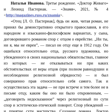
Наталья Иванова.
Третье рождение. «Доктор Живаго»
и Леонид Пастернак. — «Знамя», 2021, № 4
<
http://magazines.russ.ru/znamia
>.
«Отец [Л. О. Пастернак], будь он жив, читая роман, не
принял бы демонстративно открытого православия, в его
народном и изысканно-философском вариантах, у сына,
договорившего романом спор с отцом о еврействе. „Ни ты,
ни я, мы не евреи”, — писал он отцу еще в 1912 году. Он
ошибался относительно отца, русского художника, но
убежденного в своих национальных обязательствах, главное
из которых — не отказываться ни при каких
обстоятельствах от веры отцов (при полном равнодушии и
несоблюдении религиозной обрядности) — и был
совершенно прав относительно себя самого. Так и
осуществилась эта задача — не при встрече и тем более не в
письме отцу, каким бы оно ни было откровенным, —
„договорить недосказанное” через религиозный по сути
спор и эстетически-этический поворот. Спор убеждений —
и приятие сути мастерства. Создание романа „Доктор