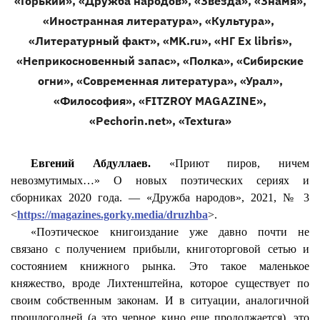
«Горький», «Дружба народов», «Звезда», «Знамя»,
«Иностранная литература», «Культура
»,
«
Литературный факт», «MK.ru», «НГ
Ex
libris
»,
«Неприкосновенный запас», «Полка», «Сибирские
огни», «Современная литература», «Урал»,
«Философия», «FITZROY MAGAZINE»,
«Pechorin.net», «
Textura
»
Евгений Абдуллаев.
«Приют пиров, ничем
невозмутимых…» О новых поэтических сериях и
сборниках 2020 года. — «Дружба народов», 2021, № 3
<
https://magazines.gorky.media/druzhba
>.
«Поэтическое книгоиздание уже давно почти не
связано с получением прибыли, книготорговой сетью и
состоянием книжного рынка. Это такое маленькое
княжество, вроде Лихтенштейна, которое существует по
своим собственным законам. И в ситуации, аналогичной
прошлогодней (а это черное кино еще продолжается), это