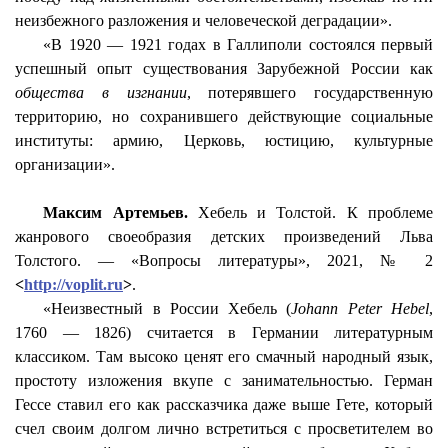
неизбежного разложения и человеческой деградации».
«В 1920 — 1921 годах в
Галлиполи
состоялся первый
успешный опыт существования Зарубежной России как
общества в изгнании
, потерявшего государственную
территорию, но сохранившего действующие социальные
институты: армию, Церковь, юстицию, культурные
организации».
Максим Артемьев.
Хебель
и Толстой. К проблеме
жанрового своеобразия детских произведений Льва
Толстого. — «Вопросы литературы», 2021, № 2
<
http://voplit.ru
>
.
«Неизвестный в России
Хебель
(
Johann
Peter
Hebel
,
1760 — 1826) считается в Германии литературным
классиком. Там высоко ценят его смачный народный язык,
простоту изложения вкупе с занимательностью. Герман
Гессе ставил его как рассказчика даже выше Гете, который
счел своим долгом лично встретиться с просветителем во