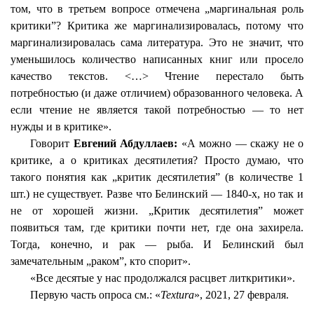
том, что в третьем вопросе отмечена „маргинальная роль
критики”? Критика же
маргинализировалась
, потому что
маргинализировалась
сама литература. Это не значит, что
уменьшилось количество написанных книг или просело
качество текстов. <…> Чтение перестало быть
потребностью (и даже отличием) образованного человека. А
если чтение не является такой потребностью — то нет
нужды и в критике».
Говорит
Евгений Абдуллаев:
«А можно — скажу не о
критике, а о критиках десятилетия? Просто думаю, что
такого понятия как „критик десятилетия” (в количестве 1
шт.) не существует. Разве что Белинский — 1840-х, но так и
не от хорошей жизни. „Критик десятилетия” может
появиться там, где критики почти нет, где она захирела.
Тогда, конечно, и рак — рыба. И Белинский был
замечательным „раком”, кто спорит».
«Все десятые у нас продолжался расцвет
литкритики
».
Первую часть опроса см.: «
Textura
», 2021, 27 февраля.