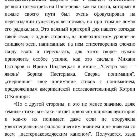
решили посмотреть на Пастернака как на поэта, который в
начале своего пути был очень сфокусирован на
пересоздании существующего языка, но при этом не ломал
его радикально. Это важный критерий для нашего взгляда:
такой язык, с одной стороны, на поверхностном уровне не
слишком ясен, написанные на нем стихотворения сложно
сходу взять и пересказать, для этого скорее нужно
приложить особое усилие, как это сделали Михаил
Гаспаров
и Ирина Подгаецкая в книге „‘Сестра моя —
жизнь’ Бориса Пастернака. Сверка понимания”,
„сверившие” свое понимание стихов с пониманием,
предложенным американской исследовательницей Кэтрин
О’Коннор».
«Но с другой стороны, и это не менее значимо, даже
темные стихи все-таки читает довольно широкая аудитория
и как-то их понимает, даже если не вооружена
узкоспециальным филологическим знанием и не знакома со
всем „
пастернаковедческим
каноном”. Получается, язык