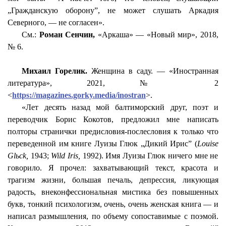
„Гражданскую оборону”, не может слушать Аркадия
Северного, — не согласен».
См.:
Роман
Сенчин
,
«Аркаша» — «Новый мир», 2018,
№ 6.
Михаил Горелик.
Женщина в саду. — «Иностранная
литература», 2021, № 2
<
https://magazines.gorky.media/inostran
>.
«Лет десять назад мой
балтиморский
друг, поэт и
переводчик Борис
Кокотов
, предложил мне написать
полторы странички предисловия-послесловия к только что
переведенной им книге Луизы Глюк „Дикий Ирис” (
Louise
Glьck
,
1943;
Wild
Iris
,
1992). Имя Луизы Глюк ничего мне не
говорило. Я прочел: захватывающий текст, красота и
трагизм жизни, большая печаль, депрессия, ликующая
радость,
внеконфессиональная
мистика без повышенных
букв, тонкий психологизм, очень, очень женская книга — и
написал размышления, по объему сопоставимые с поэмой.