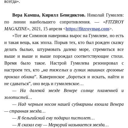
всегда».
Вера Камша, Кирилл Бенедиктов.
Николай Гумилев:
по линии наибольшего сопротивления. — «
FITZROY
MAGAZINE
», 2021, 15 апреля <
https://fitzroymag.com
>.
«Тот же Симонов наверняка вырос на Гумилеве, но есть
и такая вещь, как эпоха. Порыв тех, кто был рожден сказку
делать былью, штурмовать далеко море, стремиться все
выше и выше и выше порождал соответствующие стихи.
Время было такое. Настрой Гумилева резонировал с
настроем тех, кто „
на тяжелых и гулких машинах грозовые
пронзал облака
”.
Каверинское
„бороться и искать, найти и
не сдаваться”, оно ведь и гумилевское…
— На далекой звезде Венере солнце пламенней и
золотистей…
— Над черным носом нашей субмарины взошла Венера
— странная звезда…
— Я бельгийский ему подарил пистолет…
— Я сказал ему — Меркурий называется звезда…