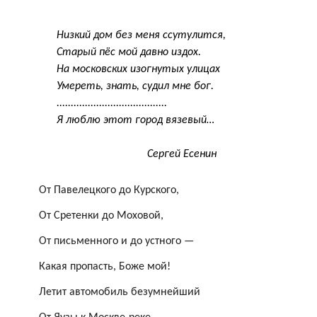
Низкий дом без меня ссутулится,
Старый пёс мой давно издох.
На московских изогнутых улицах
Умереть, знать, судил мне бог.
.......................................
Я люблю этот город
вязевый
…
Сергей Есенин
От Павелецкого до Курского,
От
Сретенки
до Моховой,
От письменного и до устного —
Какая пропасть, Боже мой!
Летит автомобиль безумнейший