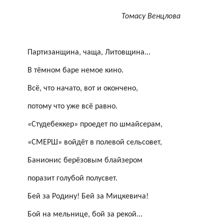
Томасу
Венцлова
Партизанщина, чаща,
Литовщина
...
В тёмном баре немое кино.
Всё, что начато, вот и окончено,
потому что уже всё равно.
«
Студебеккер
» проедет по
шмайсерам
,
«СМЕРШ» войдёт в полевой сельсовет,
Банионис берёзовым
блайзером
поразит голубой полусвет.
Бей за Родину! Бей за Мицкевича!
Бой на мельнице, бой за рекой...