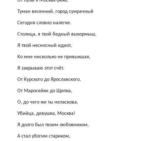
От Яузы к Москве-реке,
Туман весенний, город сумрачный
Сегодня словно налегке.
Столица, я твой бедный
выкормыш
,
Я твой несносный идиот,
Ко мне нисколько не привыкшая,
Я закрываю этот счёт.
От Курского до
Ярославcкого
,
От Маросейки до Щипка,
О, до чего же ты неласкова,
Убийца, девушка, Москва!
Я долго был твоим любовником,
А стал убогим стариком,