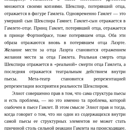
множится своими копиями. Шекспир, потерявший отца,
отражается в фигуре Гамлета. Одновременно Гамлет — это
умерший сын Шекспира
Гамнет
. Гамлет-сын отражается в
Гамлете-отце. Принц Гамлет, потерявший отца, отражается
в принце
Фортинбрасе
, тоже потерявшем отца. Оба эти
образа отражаются вновь в потерявшем отца
Лаэрте
.
Желание мести за отца
Лаэрта
становится отражением
желания мести за отца Гамлета. Реальная смерть отца
Шекспира отражается в «реальной» смерти отца Гамлета, а
последняя отражается театральным действием внутри
пьесы. Мета-театр становится репрезентацией
репрезентации восприятия реальности Шекспиром.
Элиот совершенно прав в том, что сама структура пьесы
и есть проблема, — но это именно та проблема, которой
озабочен в пьесе Гамлет. В этом смысле Элиот прав и тогда,
когда говорит о том, что ни один из содержащихся внутри
самой пьесы ее структурных элементов не может стать
причиной столь сильной реакции Гамлета на происходящее.