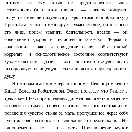
потому, что ему никак не предоставляется такая
возможность (и в этом интрига — зритель замирает:
получится или не получится у героя отомстить обидчику?)
Прото
-Гамлет ловко имитирует сумасшествие, но для него
это лишь прием усыпить бдительность врагов — он
совершенно здоров и целостен психически. Форма и
содержание, сюжет и поведение героя, «объективный
коррелят» и психологическое состояние соответствуют
художественной задаче — дать читателю почувствовать
негодующую и ищущую восстановления справедливости
душу.
Но что мы имеем в «переписанном» Шекспиром тексте
Кида
? Вслед за
Робертсоном
, Элиот полагает, что Гамлет в
трактовке Шекспира очевидно должен был иметь в качестве
основного стимула своего психологического состояния и
поведения чувство стыда за мать, пропущенное через себя
чувство совершенного ею величайшего предательства. Но
одновременно это — его мать. Противоречие мучит