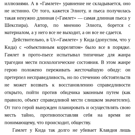
иллюзиями. А в «Гамлете» уравнение не складывается, оно
не истинно. От того, кажется Элиоту, и пьеса получилась
такая ненужно длинная («Гамлет» — самая длинная пьеса у
Шекспира). Автор, по мнению Элиота, борется с
материалом, а у него все не выходит, а он все не сдается.
Действительно, в
Ur
-«Гамлете» у
Кида
(допустим, что у
Кида
) с «объективным коррелятом» было все в порядке.
Гамлет в
прото
-пьесе испытывал типичные для жанра
трагедии мести психологические состояния. В этом жанре
герою положено переживать жесточайшую обиду: он
претерпел несправедливость, но по стечению обстоятельств
не может воззвать к восстановлению справедливости
открыто, пойти против обидчика законным путем (как
правило, объект справедливой мести слишком значителен).
От того герой вынужден планировать и осуществлять свою
месть тайно, противопоставляя себя на время не
понимающему, что происходит, обществу.
Гамлет у
Кида
так долго не убивает Клавдия лишь