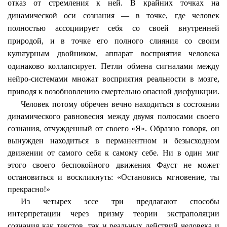
отказ от стремления к ней. В крайних точках на
динамической оси сознания — в точке, где человек
полностью ассоциирует себя со своей внутренней
природой, и в точке его полного слияния со своим
культурным двойником, аппарат восприятия человека
одинаково
коллапсирует
. Петли обмена сигналами между
нейро
-системами множат восприятия реальности в мозге,
приводя к возобновлению смертельно опасной дисфункции.
Человек потому обречен вечно находиться в состоянии
динамического равновесия между двумя полюсами своего
сознания, отчужденный от своего «Я». Образно говоря, он
вынужден находиться в перманентном и безысходном
движении от самого себя к самому себе. Ни в один миг
этого своего беспокойного движения Фауст не может
остановиться и воскликнуть: «Остановись мгновение, ты
прекрасно!»
Из четырех эссе три предлагают способы
интерпретации через призму теории экстраполяции
сознания как текстов, так и реальных действий человека и