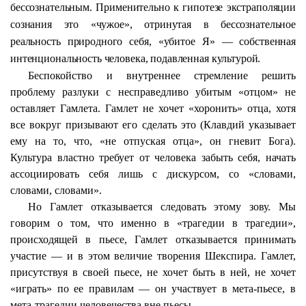
бессознательным. Применительно к гипотезе экстраполяции
сознания это «чужое», отринутая в бессознательное
реальность природного себя, «убитое Я» — собственная
интенциональность
человека, подавленная культурой.
Беспокойство и внутреннее стремление решить
проблему разлуки с несправедливо убитым «отцом» не
оставляет Гамлета. Гамлет не хочет «хоронить» отца, хотя
все вокруг призывают его сделать это (Клавдий указывает
ему на то, что, «не отпуская отца», он гневит Бога).
Культура властно требует от человека забыть себя, начать
ассоциировать себя лишь с дискурсом, со «словами,
словами, словами».
Но Гамлет отказывается следовать этому зову. Мы
говорим о том, что именно в «трагедии в трагедии»,
происходящей в пьесе, Гамлет отказывается принимать
участие — и в этом величие творения Шекспира. Гамлет,
присутствуя в своей пьесе, не хочет быть в ней, не хочет
«играть» по ее правилам — он участвует в мета-пьесе, в
мета-трагедии человечества вне пьесы.