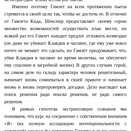
Именно поэтому Гамлет на всем протяжении пьесы
стремится к своей цели так, чтобы
не
достичь ее. В отличие
от Гамлета
Кида
, Шекспир предоставляет своему герою
множество возможностей осуществить план мести, но
всякий раз его Гамлет находит предлог отложить возмездие
(он даже не убивает Клавдия в часовне, где ему уже вовсе
ничто не мешает это сделать, но Гамлет придумывает, что,
убив Клавдия в часовне во время молитвы, он обеспечит
ему спасение в загробной жизни). В других случаях герой,
на самом деле по складу характера человек решительный,
начинает вновь сомневаться в своей правоте и начинает
вновь и вновь перепроверять догадки. Дело выглядит как
поиск решения ради
поиска
решения, не ради самого
решения.
В рамках гипотезы экстраполяции сознания мы
понимаем, что курс на соединение с собственным внешним
«Я» (на полную ассоциацию
интенциональности
с
культурой) означал бы поведение Гамлета в пьесе согласно