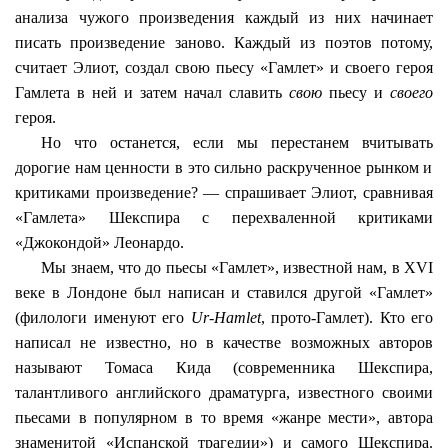
анализа чужого произведения каждый из них начинает
писать произведение заново. Каждый из поэтов потому,
считает Элиот, создал свою пьесу «Гамлет» и своего героя
Гамлета в ней и затем начал славить
свою
пьесу и
своего
героя.
Но что останется, если мы перестанем
вчитывать
дорогие нам ценности в это сильно раскрученное рынком и
критиками произведение? — спрашивает Элиот, сравнивая
«Гамлета» Шекспира с перехваленной критиками
«Джокондой» Леонардо.
Мы знаем, что до пьесы «Гамлет», известной нам, в XVI
веке в Лондоне был написан и ставился другой «Гамлет»
(филологи именуют его
Ur-Hamlet
,
прото
-Гамлет). Кто его
написал не известно, но в качестве возможных авторов
называют Томаса
Кида
(современника Шекспира,
талантливого английского драматурга, известного своими
пьесами в популярном в то время «жанре мести», автора
знаменитой «Испанской трагедии») и самого Шекспира.