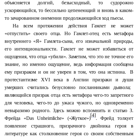
объясняется долгий, безысходный, то судорожно
ускоряющийся, то бессильно цепенеющий и вновь в каком-
то зачарованном онемении продолжающийся ход пьесы.
На всем протяжении действия Гамлет не может
«отпустить» своего отца. Но Гамлет-отец есть метафора
внутреннего «Я» Гамлета-сына, его изначальной природы,
его
интенциональности
. Гамлет не может избавиться от
ощущения, что отца «убили». Заметим, что это не точное его
знание, но именно ощущение, ведь информация сообщена
ему призраком и он не уверен в том, что она истинна.
В
протестантизме XVI века в Англии
призраки и души
умерших считались безусловно посланниками дьявола;
являющийся призрак отца есть метафора чего-то запретного
для человека, чего-то до ужаса чужого, но одновременно
невыразимо родного. Здесь можно вспомнить и статью З.
[4]
Фрейда «
Das
Unheimliche
» («Жуткое»)
. Фрейд толкует
появление страшного, призрачного двойника героя в
литературе как столкновение героя со своим собственным