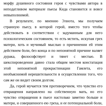
морфу душевного состояния героя с чувствами автора в
неподатливом материале пьесы
Кида
становится и вовсе
невыполнимой.
В результате, по мнению Элиота, мы получаем
странную пьесу, в которой герой, вместо того чтобы
действовать в соответствии с задуманным для него
психологическим состоянием, то есть мстить, искупая грех
матери, хоть и мучимый мыслью о причинении ей этим
действием боли, без конца и по непонятной причине валяет
дурака, философствует и тянет с местью. В
шекспироведении давно стала общим местом констатация
этой непонятной
прокрастинации
Гамлета, его
необъяснимой нерешительности в осуществлении того, что
сам же он видит своим долгом.
Да, герой мучается тем противоречием, что чувство его
отвращения направлено на собственную мать, но его
чувство отвращения в пьесе настолько заметно больше и
матери, и совершенного ею греха, и ее потенциальной боли,