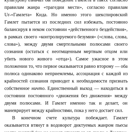
правилам жанра «трагедии мести», согласно правилам
Ur
-«Гамлета
»
Кида
. Но именно этого шекспировский
Гамлет пытается из последних сил избежать, постоянно
балансируя в
неком
состоянии «действенного бездействия»,
в рамках своего «контролируемого безумия» («слова, слова,
слова»), между двумя смертельными полюсами своего
сознания (остаться с неотмщенным мертвым отцом или
убить нового живого «отца»). Самое ужасное в этом
положении то, что первое оказывается равно второму — оба
полюса одинаково неприемлемы, ассоциация с каждой из
крайностей сознания приводит к необходимости признать
собственное
ничто
. Единственный выход — находиться в
состоянии постоянного «движения без движения» между
двумя полюсами. И Гамлет именно так и делает, он
маневрирует между крайностями, пока у него достает сил.
В конечном счете культура побеждает. Гамлет
оказывается втянут в водоворот диктуемых жанром пьесы