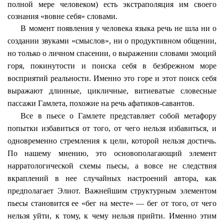
полной мере человеком) есть экстраполяция им своего
сознания «вовне себя» словами.
В момент появления у человека языка речь не шла ни о
создании звуками «смыслов», ни о продуктивном общении,
но только о личном спасении, о выражении словами эмоций
горя,
покинутости
и поиска себя в безбрежном море
восприятий реальности. Именно это горе и этот поиск себя
выражают длинные, цикличные, витиеватые словесные
пассажи Гамлета, похожие на речь
афатиков-савантов
.
Все в пьесе о Гамлете представляет собой метафору
попытки избавиться от того, от чего нельзя избавиться, и
одновременно стремления к цели, которой нельзя достичь.
По нашему мнению, это основополагающий элемент
нарратологической
схемы пьесы, а вовсе не следствия
вкраплений в нее случайных настроений автора, как
предполагает Элиот. Важнейшим структурным элементом
пьесы становится ее «бег на месте» — бег от того, от чего
нельзя уйти, к тому, к чему нельзя прийти. Именно этим