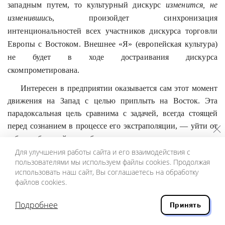
западным путем, то культурный дискурс
изменится, не
изменившись
, произойдет синхронизация
интенциональностей
всех участников дискурса торговли
Европы с Востоком. Внешнее «Я» (европейская культура)
не будет в ходе достраивания дискурса
скомпрометирована.
Интересен в предприятии оказывается сам этот момент
движения на Запад с целью приплыть на Восток. Эта
парадоксальная цель сравнима с задачей, всегда стоящей
перед сознанием в процессе его экстраполяции, — уйти от
себя, чтобы прийти к себе.
Для улучшения работы сайта и его взаимодействия с
Хорошо видной становится в эпизоде и природа
пользователями мы используем файлы cookies. Продолжая
вечного стремления человека к осмыслению реальности,
использовать наш сайт, Вы соглашаетесь на обработку
файлов cookies.
стремления к открытиям, способность человеческого
мышления без конца рождать новые идеи (менять дискурс,
Подробнее
Принять
не меняя его). За всем этим стоит индивидуальная
интенциональность
, ищущая незаметно адаптировать