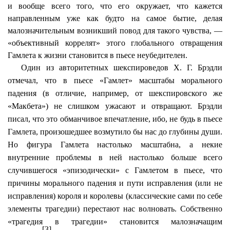
и вообще всего того, что его окружает, что кажется
направленным уже как будто на самое бытие, делая
малозначительным возникший повод для такого чувства, —
«объективный коррелят» этого глобального отвращения
Гамлета к жизни становится в пьесе неубедителен.
Один из авторитетных шекспироведов Х. Г. Брэдли
отмечал, что в пьесе «Гамлет» масштабы морального
падения (в отличие, например, от шекспировского же
«Макбета») не слишком ужасают и отвращают. Брэдли
писал, что это обманчивое впечатление, ибо, не будь в пьесе
Гамлета, произошедшее возмутило бы нас до глубины души.
Но фигура Гамлета настолько масштабна, а некие
внутренние проблемы в ней настолько больше всего
случившегося «эпизодически» с Гамлетом в пьесе, что
причины морального падения и пути исправления (или не
исправления) короля и королевы (классические сами по себе
элементы трагедии) перестают нас волновать. Собственно
«трагедия в трагедии» становится малозначащим
[3]