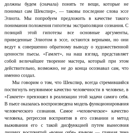
должны будем (сначала) понять те вещи, которые не
понимал сам Шекспир», — таковы последние слова эссе
Элиота. Мы попробуем предложить в качестве такого
понимания положения гипотезы экстраполяции сознания. С
позиций этой гипотезы все основные аргументы,
приведенные Элиотом в эссе, остаются верными, но они
ведут к совершенно обратному выводу о художественной
ценности пьесы. «Гамлет», на наш взгляд, представляет
собой величайшее творение мастера, который при этом
действительно, возможно, не до конца осознавал сам, что
именно создал.
Мы говорим о том, что Шекспир, всегда стремившийся
постигнуть неуловимое качество человечности в человеке, в
«Гамлете» превзошел в реализации этой задачи самого себя.
В пьесе оказалась воспроизведена модель функционирования
человеческого сознания. Самое «человеческое» качество
человека, регрессия восприятия в его сознании и метод
выживания его с такой дисфункцией путем вынесения
лишних восприятий «вовне себя» языком — главная тема