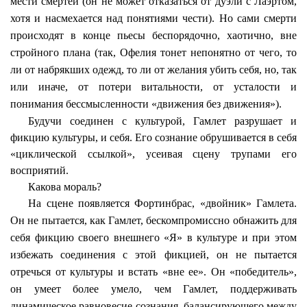
мести смертей (он не может отказаться от дуэли с
Лаэртом
,
хотя и насмехается над понятиями чести). Но сами смерти
происходят в конце пьесы беспорядочно, хаотично, вне
стройного плана (так, Офелия тонет непонятно от чего, то
ли от набрякших одежд, то ли от желания убить себя, но, так
или иначе, от потери
витальности
, от усталости и
понимания бессмысленности «движения без движения»).
Будучи соединен с культурой, Гамлет разрушает и
фикцию культуры, и себя. Его сознание обрушивается в себя
«циклической ссылкой», усеивая сцену трупами его
восприятий.
Какова мораль?
На сцене появляется
Фортинбрас
, «двойник» Гамлета.
Он не пытается, как Гамлет, бескомпромиссно обнажить для
себя фикцию своего внешнего «Я» в культуре и при этом
избежать соединения с этой фикцией, он не пытается
отречься от культуры и встать «вне ее». Он «победитель»,
он умеет более умело, чем Гамлет, поддерживать
динамическое равновесие сознания, балансирующего между