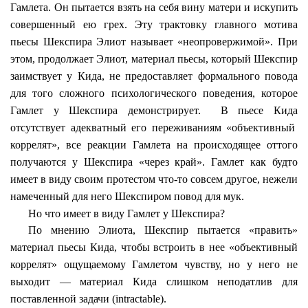
Гамлета. Он пытается взять на себя вину матери и искупить
совершенный ею грех. Эту трактовку главного мотива
пьесы Шекспира Элиот называет «неопровержимой». При
этом, продолжает Элиот, материал пьесы, который Шекспир
заимствует у
Кида
, не предоставляет формального повода
для того сложного психологического поведения, которое
Гамлет у Шекспира демонстрирует.
В пьесе
Кида
отсутствует адекватный его переживаниям «объективный
коррелят», все реакции Гамлета на происходящее оттого
получаются у Шекспира «через край». Гамлет как будто
имеет в виду своим протестом что-то совсем другое, нежели
намеченный для него Шекспиром повод для мук.
Но что имеет в виду Гамлет у Шекспира?
По мнению Элиота, Шекспир пытается «править»
материал пьесы
Кида
, чтобы встроить в нее «объективный
коррелят» ощущаемому Гамлетом чувству, но у него не
выходит — материал
Кида
слишком неподатлив для
поставленной задачи (
intractable
).