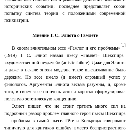
исторических событий; последнее представляет собой
попытку синтеза теории с положениями современной
психиатрии.
Мнение Т. С. Элиота о Гамлете
[1]
В своем влиятельном эссе «Гамлет и его проблемы»
(1919) Т. С. Элиот назвал пьесу «Гамлет» Шекспира
«художественной неудачей» (
artistic
failure
). Даже для Элиота
и даже в начале эпохи модерна такое высказывание было
дерзким. Но эссе имело (и имеет) огромный успех у
филологов. Аргументы Элиота весьма разумны, и, кроме
того, в своем эссе он очень ясно и коротко сформулировал
полезную эстетическую концепцию.
Элиот пишет, что не стоит тратить много сил на
подробный разбор проблем главного героя пьесы Шекспира
— проблема в самой пьесе. Гёте и Кольридж совершают
типичную для критиков ошибку: вместо беспристрастного