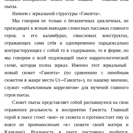
пьесы.
Начнем с зеркальной структуры «Гамлета».
Мы говорим не только о бесконечных цикличных, не
приходящих к ясным выводам словесных пассажах главного
героя, о его каламбурах, смысловых конструктах,
отражающих сами себя и одновременно парадоксально
контрастирующих с собой то в содержании, то в форме, но
мы говорим о всей подлежащей пьесе
нарратологической
схеме, которая полна зеркал. Именно этот зеркальный
новый сюжет «Гамлета» (по сравнению с линейным
сюжетом в жанре мести
Ur
-«Гамлета»), по нашему мнению,
служит «объективным коррелятом» для мучений главного
героя пьесы.
Сюжет пьесы представляет собой распавшуюся на свои
отражения реальность в восприятии Гамлета. Главный
герой в пьесе стоит «вне» ее сюжета и противостоит ему (а
вовсе не
противостоит
«в» сюжете своей матери и
Клавдию). Реальность в пьесе постоянно дробится,