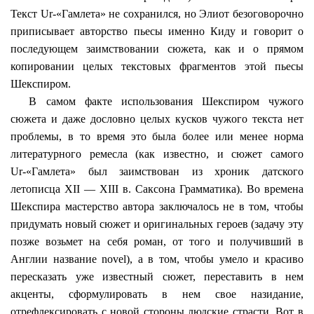
Текст
Ur
-«Гамлета» не сохранился, но Элиот безоговорочно
приписывает авторство пьесы именно
Киду
и говорит о
последующем заимствовании сюжета, как и о прямом
копировании целых текстовых фрагментов этой пьесы
Шекспиром.
В самом факте использования Шекспиром чужого
сюжета и даже дословно целых кусков чужого текста нет
проблемы, в то время это была более или менее норма
литературного ремесла (как известно, и сюжет самого
Ur
-«Гамлета» был заимствован из хроник датского
летописца XII — XIII в.
Саксона
Грамматика). Во времена
Шекспира мастерство автора заключалось не в том, чтобы
придумать новый сюжет и оригинальных героев (задачу эту
позже возьмет на себя роман, от того и получивший в
Англии название
novel
), а в том, чтобы умело и красиво
пересказать уже известный сюжет, переставить в нем
акценты, сформулировать в нем свое назидание,
отрефлексировать с новой стороны людские страсти. Вот в