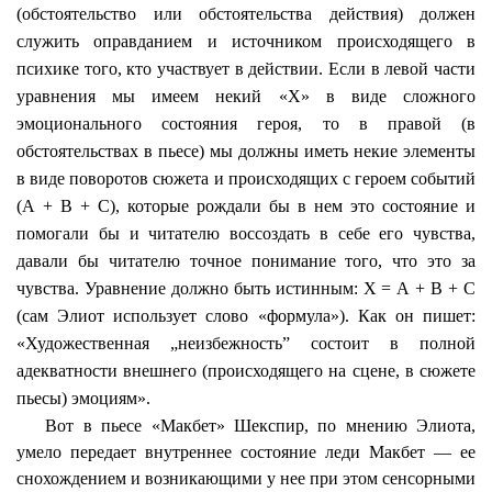
(обстоятельство или обстоятельства действия) должен
служить оправданием и источником происходящего в
психике того, кто участвует в действии. Если в левой части
уравнения мы имеем некий «Х» в виде сложного
эмоционального состояния героя, то в правой (в
обстоятельствах в пьесе) мы должны иметь некие элементы
в виде поворотов сюжета и происходящих с героем событий
(А + В + С), которые рождали бы в нем это состояние и
помогали бы и читателю воссоздать в себе его чувства,
давали бы читателю точное понимание того, что это за
чувства. Уравнение должно быть истинным: Х = А + В + С
(сам Элиот использует слово «формула»). Как он пишет:
«Художественная „неизбежность” состоит в полной
адекватности внешнего (происходящего на сцене, в сюжете
пьесы) эмоциям».
Вот в пьесе «Макбет» Шекспир, по мнению Элиота,
умело передает внутреннее состояние леди Макбет — ее
снохождением и возникающими у нее при этом сенсорными