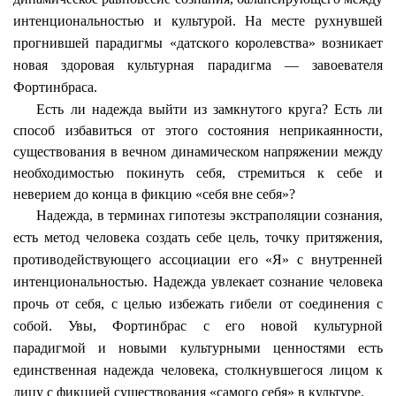
интенциональностью
и культурой. На месте рухнувшей
прогнившей парадигмы «датского королевства» возникает
новая здоровая культурная парадигма — завоевателя
Фортинбраса
.
Есть ли надежда выйти из замкнутого круга? Есть ли
способ избавиться от этого состояния неприкаянности,
существования в вечном динамическом напряжении между
необходимостью покинуть себя, стремиться к себе и
неверием до конца в фикцию «себя вне себя»?
Надежда, в терминах гипотезы экстраполяции сознания,
есть метод человека создать себе цель, точку притяжения,
противодействующего ассоциации его «Я» с внутренней
интенциональностью
. Надежда увлекает сознание человека
прочь от себя, с целью избежать гибели от соединения с
собой. Увы,
Фортинбрас
с его новой культурной
парадигмой и новыми культурными ценностями есть
единственная надежда человека, столкнувшегося лицом к
лицу с фикцией существования «самого себя» в культуре.