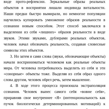
виде
прото
-рефлексии. Зеркальные образы реальных
объектов в восприятии лишали индивида
витальности
.
Наши предки быстро вымирали, но немногие популяции
научились купировать умножение образов реальности в
сознании новым способом. Этот способ заключался в
выделении из себя «лишних» образов реальности в виде
звуков. Этими звуками, дублерами реальных объектов,
человек начал обозначать реальность, создавая словесные
символы этих объектов.
3. Но затем и сами слова (звуки, обозначающие объекты)
начали восприниматься человеком как реальные объекты
мира. От человека потребовалось выделить из себя и эти
«сонорные» объекты тоже. Выделяя из себя образ одного
слова другим, человек обрел речь, затем мышление.
4. В ходе этого процесса произошла экстраполяция
сознания. Человек вынес самого себя «вовне себя»,
приравняв свое внутреннее «Я» (
интенциональность
как
пучок биологически детерминированных мотиваций) к