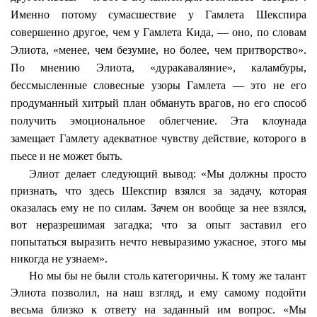
Именно потому сумасшествие у Гамлета Шекспира
совершенно другое, чем у Гамлета
Кида
, — оно, по словам
Элиота, «менее, чем безумие, но более, чем притворство».
По мнению Элиота, «дуракаваляние», каламбуры,
бессмысленные словесные узоры Гамлета — это не его
продуманный хитрый план обмануть врагов, но его способ
получить эмоциональное облегчение. Эта клоунада
замещает Гамлету адекватное чувству действие, которого в
пьесе и не может быть.
Элиот делает следующий вывод: «Мы должны просто
признать, что здесь Шекспир взялся за задачу, которая
оказалась ему не по силам. Зачем он вообще за нее взялся,
вот неразрешимая загадка; что за опыт заставил его
попытаться выразить нечто невыразимо ужасное, этого мы
никогда не узнаем».
Но мы бы не были столь категоричны. К тому же талант
Элиота позволил, на наш взгляд, и ему самому подойти
весьма близко к ответу на заданный им вопрос. «Мы