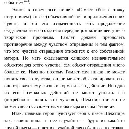
событием
.
Элиот в своем эссе пишет: «Гамлет сбит с толку
отсутствием (в пьесе) объективной точки приложения своих
чувств, и эта его озадаченность есть продолжение
озадаченности его создателя перед лицом возникшей у него
творческой проблемы. Гамлет должен преодолеть
противоречие между чувством отвращения и тем фактом,
что это чувство отвращения относится к его собственной
матери. Но мать оказывается слишком незначительным
объектом для этого чувства; сам объект отвращения много
больше ее. Именно поэтому Гамлет сам никак не может
понять своего чувства, он не может объективировать его,
оно отравляет ему жизнь и тормозит его действие. Ни одно
из его возможных действий не может утолить его
(потребность понять это чувство); Шекспир ничего не
может сделать с сюжетом, чтобы выразить им Гамлета».
Итак, главный герой чувствует себя в пьесе Шекспира
так, словно попал в нее случайно — будто из какой-то
другой пьесы — и вот в случайной для себя пьесе «застрял».