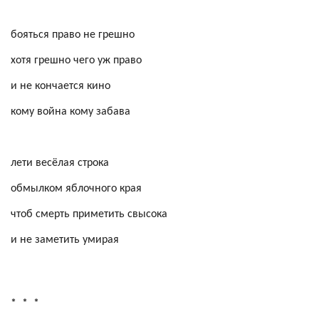
бояться право не грешно
хотя грешно чего уж право
и не кончается кино
кому война кому забава
лети весёлая строка
обмылком яблочного края
чтоб смерть приметить свысока
и не заметить умирая
*
*
*