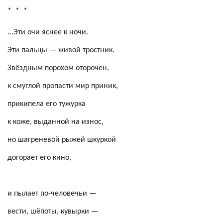
*
*
*
...Эти очи яснее к ночи.
Эти пальцы — живой тростник.
Звёздным порохом оторочен,
к смуглой пропасти мир приник,
прикипела его тужурка
к коже, выданной на износ,
но шагреневой рыжей шкуркой
догорает его кино,
и пылает по-человечьи —
вести, шёпоты, кувырки —