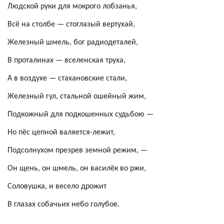
Людской руки для мокрого лобзанья,
Всё на столбе — стоглазый
вертухай
,
Железный шмель, бог радиодеталей,
В проталинах — вселенская труха,
А в воздухе — стахановские стали,
Железный гул, стальной
ошейный
жим,
Подкожный для подкошенных
судьбою
—
Но пёс цепной валяется-лежит,
Подсолнухом презрев земной режим, —
Он
щень
, он шмель, он василёк во ржи,
Соловушка, и весело дрожит
В глазах собачьих небо голубое.