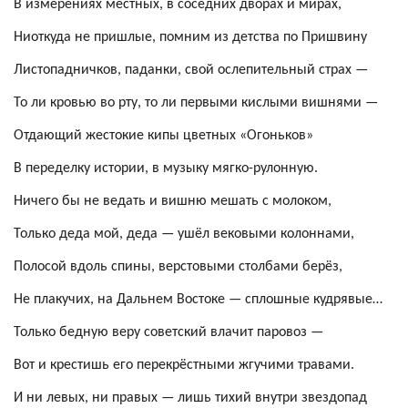
В измерениях местных, в соседних дворах и мирах,
Ниоткуда не пришлые, помним из детства по Пришвину
Листопадничков
, паданки, свой ослепительный страх —
То ли кровью во рту, то ли первыми кислыми вишнями —
Отдающий жестокие кипы цветных «Огоньков»
В переделку истории, в музыку мягко-рулонную.
Ничего бы не ведать и вишню мешать с молоком,
Только деда мой, деда — ушёл вековыми колоннами,
Полосой вдоль спины, верстовыми столбами берёз,
Не плакучих, на Дальнем Востоке — сплошные кудрявые…
Только бедную веру советский влачит паровоз —
Вот и крестишь его перекрёстными жгучими травами.
И ни левых, ни правых — лишь тихий внутри звездопад