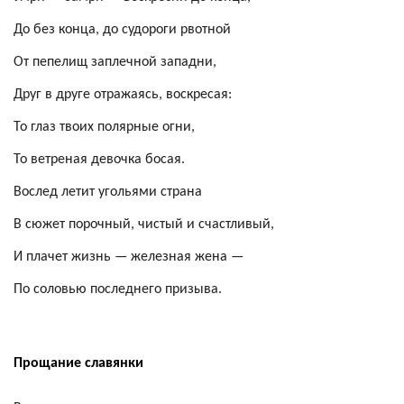
До без конца, до судороги рвотной
От пепелищ заплечной западни,
Друг в друге отражаясь, воскресая:
То глаз твоих полярные огни,
То ветреная девочка босая.
Вослед летит угольями страна
В сюжет порочный, чистый и счастливый,
И плачет жизнь — железная жена —
По соловью последнего призыва.
Прощание славянки