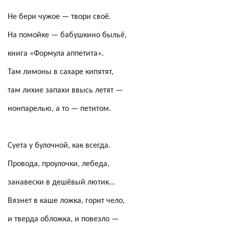
Не бери чужое — твори своё.
На помойке — бабушкино быльё,
книга «Формула аппетита».
Там лимоны в сахаре кипятят,
там лихие запахи ввысь летят —
нонпарелью, а то — петитом.
Суета у булочной, как всегда.
Провода,
проулочки
, лебеда,
занавески в дешёвый лютик...
Вязнет в каше ложка, горит чело,
и тверда обложка, и повезло —