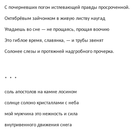
С почерневших погон истлевающей правды просроченной.
Октябрёвым
зайчонком в живую листву наугад
Упадаешь во сне — не прощаясь, прощая воочию
Это гиблое время, славянка, — и трубы звенят
Солонее
слезы и протяжней надгробного прочерка.
*
*
*
соль апостолов на камне лосином
солнце солоно кристаллами с неба
мой мужчина это
нежность и сила
внутривенного движения снега