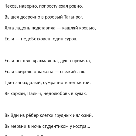
Чехов, наверно, попросту ехал ровно.
Вышел досрочно в розовый Таганрог.
Ялта ладонь подставила — кашляй кровью,
Если —
недоБетховен
, один сурок.
Если постель
крахмальна
, душа примята,
Если свирель отлажена — свежий лак.
Цвет запоздалый, сумрачно тянет мятой.
Выхаркай, Палыч,
недолюбовь
в кулак.
Выйди из рёбер клетки грудных иллюзий,
Вымерзни в ночь
студентиком
у костра...