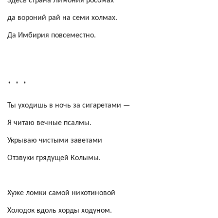
Здесь страна
Лимония
росомах
да вороний рай на семи холмах.
Да
Имбирия
повсеместно.
*
*
*
Ты уходишь в ночь за сигаретами —
Я читаю вечные псалмы.
Укрываю чистыми заветами
Отзвуки грядущей Колымы.
Хуже ломки самой никотиновой
Холодок вдоль хорды ходуном.