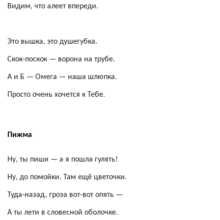
Видим, что алеет впереди.
Это вышка, это душегубка.
Скок-поскок — ворона на трубе.
А и Б — Омега — наша шлюпка.
Просто очень хочется к Тебе.
Пижма
Ну, ты пиши
— а я пошла гулять!
Ну, до помойки. Там ещё цветочки.
Туда-назад, гроза вот-вот опять —
А ты лети в словесной оболочке.