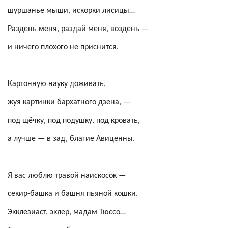
шуршанье мыши, искорки лисицы…
Раздень меня, раздай меня, воздень —
и ничего плохого не приснится.
Картонную науку доживать,
жуя картинки бархатного
дзена
, —
под щёчку, под подушку, под кровать,
а лучше — в зад, благие Авиценны.
Я вас люблю травой наискосок —
секир-башка и башня пьяной кошки.
Экклезиаст, эклер, мадам
Тюссо
…