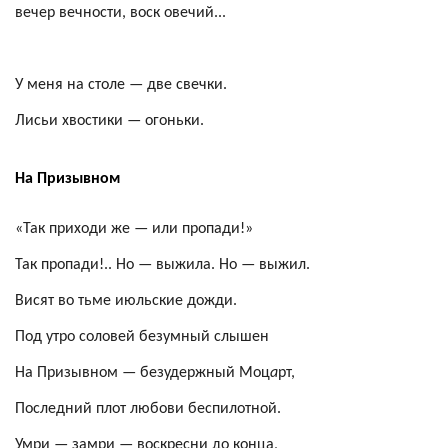
вечер вечности, воск овечий...
У меня на столе — две свечки.
Лисьи хвостики — огоньки.
На Призывном
«Так приходи же — или пропади!»
Так пропади!.. Но — выжила. Но — выжил.
Висят во тьме июльские дожди.
Под утро соловей безумный слышен
На Призывном — безудержный Моц
а
рт,
Последний плот любови беспилотной.
Умри — замри — воскресни до конца,