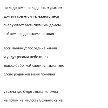
не ладонями не ладанным дымом
долгим трепетом тележного зноя
снег укутает застигнувшим домом
всё земное до оскомины зная
лоси вылижут последние камни
и уйдут рогами небо качая
только бабочкой слетит с языка мне
слово родинкой меня помечая
у плеча где будет лямка-котомка
на потом на милость Божьего сына