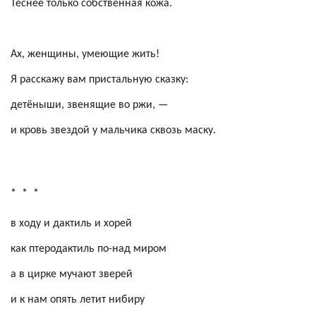
Теснее только собственная кожа.
Ах, женщины, умеющие жить!
Я расскажу вам пристальную сказку:
детёныши, звенящие во ржи, —
и кровь звездой у мальчика сквозь маску.
*
*
*
в ходу и дактиль и хорей
как птеродактиль по-над миром
а в цирке мучают зверей
и к нам опять летит
нибиру