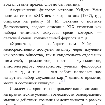
вокзал ставит предел, словно бы плотину.
Американский философ истории Хейден Уайт
написал статью «XIX век как хронотоп» (1987), где,
опираясь на работу М. М. Бахтина о поэтике
Достоевского, создает описание XIX столетия как
набора типичных локусов, среди которых —
светский салон, колониальный форпост и т. д.
«Хронотоп, — сообщает нам Уайт, —
непосредственно доступен анализу через изучение
как хроник общества, так и свидетельств отдельных
писателей, романистов, поэтов, журналистов,
эпистолографов, мемуаристов, ученых, философов
— и т. д., и т. п. — чья работа позволяет нам
начертить набор „духовных карт” данного времени,
[7]
места и состояния культуры…»
И далее: «…хронотоп направляет наше внимание
на практические условия возможности одновременно
мысли и действия, сознания и деятельности в рамках