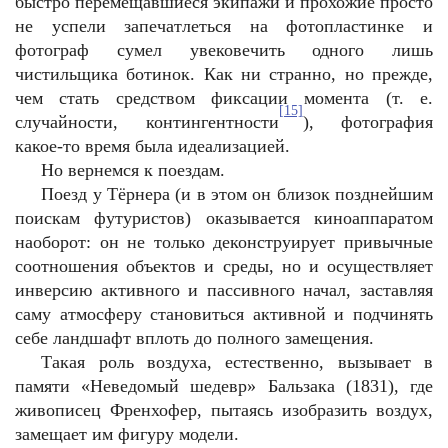
быстро перемещавшиеся экипажи и прохожие просто
не успели запечатлеться на фотопластинке и
фотограф сумел увековечить одного лишь
чистильщика ботинок. Как ни странно, но прежде,
чем стать средством фиксации момента (т. е.
[15]
случайности, контингентности
), фотография
какое-то время была идеализацией.
Но вернемся к поездам.
Поезд у Тёрнера (и в этом он близок позднейшим
поискам футуристов) оказывается киноаппаратом
наоборот: он не только деконструирует привычные
соотношения объектов и среды, но и осуществляет
инверсию активного и пассивного начал, заставляя
саму атмосферу становиться активной и подчинять
себе ландшафт вплоть до полного замещения.
Такая роль воздуха, естественно, вызывает в
памяти «Неведомый шедевр» Бальзака (1831), где
живописец Френхофер, пытаясь изобразить воздух,
замещает им фигуру модели.