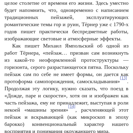
целое столетие от времени его жизни. Здесь уместно
будет напомнить, что, одновременно с написанием
традиционных пейзажей, эксплуатирующих
романтические темы гор и руин, Тёрнер уже с 1790-х
годов пишет практически беспредметные работы,
изображающие световые и атмосферные эффекты.
Как пишет Михаил Ямпольский об одной из
работ Тёрнера, «пейзаж… призван сам возникнуть
из какой-то неоформленной протоструктуры —
горизонта, серого разрастающегося пятна. Поскольку
пейзаж сам по себе не имеет формы, он дается как
[13]
протоформа самопорождения, самоскладывания»
.
Продолжая эту логику, нужно сказать, что поезд в
«Дожде, паре и скорости», хотя он и изображен как
часть пейзажа, ему не принадлежит, выступая в роли
[14]
некоей «машины зрения»
, расчленяющей этот
пейзаж и вскрывающей (как микроскоп в эпоху
барокко) конвенциональный характер нашего
восприятия и понимания окружающего мира.