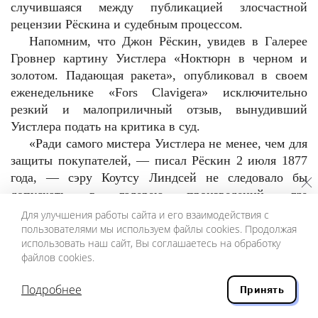
случившаяся между публикацией злосчастной
рецензии Рёскина и судебным процессом.
Напомним, что Джон Рёскин, увидев в Галерее
Гровнер картину Уистлера «Ноктюрн в черном и
золотом. Падающая ракета», опубликовал в своем
еженедельнике «Fors Clavigera» исключительно
резкий и малоприличный отзыв, вынудивший
Уистлера подать на критика в суд.
«Ради самого мистера Уистлера не менее, чем для
защиты покупателей, — писал Рёскин 2 июля 1877
года, — сэру Коутсу Линдсей не следовало бы
допускать в галерею произведений, где
невежественное тщеславие художника столь
Для улучшения работы сайта и его взаимодействия с
смахивает на преднамеренное плутовство. Я до этого
пользователями мы используем файлы cookies. Продолжая
использовать наш сайт, Вы соглашаетесь на обработку
много видел и слышал о нахальстве кокни; но все же
файлов cookies.
я не ожидал, что самодовольный скоморох посмеет
нагло запросить двести гиней за то, что он швырнул
Подробнее
[19]
Принять
горшок краски в лицо публики»
.
Но между публикацией рецензии и началом