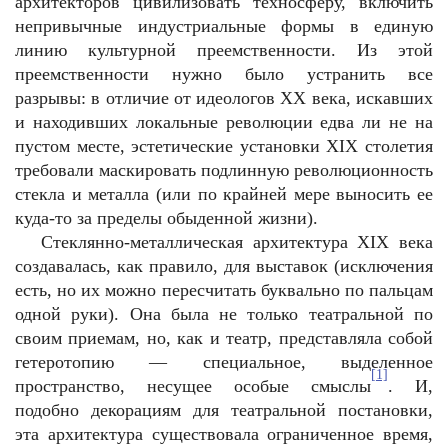
архитекторов цивилизовать техносферу, включить
непривычные индустриальные формы в единую
линию культурной преемственности. Из этой
преемственности нужно было устранить все
разрывы: в отличие от идеологов ХХ века, искавших
и находивших локальные революции едва ли не на
пустом месте, эстетические установки XIX столетия
требовали маскировать подлинную революционность
стекла и металла (или по крайней мере выносить ее
куда-то за пределы обыденной жизни).
Стеклянно-металлическая архитектура XIX века
создавалась, как правило, для выставок (исключения
есть, но их можно пересчитать буквально по пальцам
одной руки). Она была не только театральной по
своим приемам, но, как и театр, представляла собой
гетеротопию — специальное, выделенное
[1]
пространство, несущее особые смыслы
. И,
подобно декорациям для театральной постановки,
эта архитектура существовала ограниченное время,