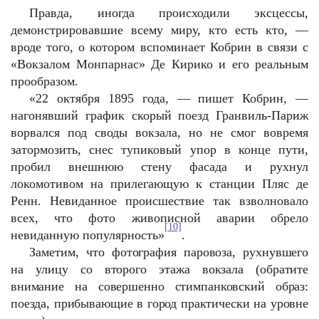
Правда, иногда происходили эксцессы,
демонстрировавшие всему миру, кто есть кто, —
вроде того, о котором вспоминает Кобрин в связи с
«Вокзалом Монпарнас» Де Кирико и его реальным
прообразом.
«22 октября 1895 года, — пишет Кобрин, —
нагонявший график скорый поезд Гранвиль-Париж
ворвался под своды вокзала, но не смог вовремя
затормозить, снес тупиковый упор в конце пути,
пробил внешнюю стену фасада и рухнул
локомотивом на прилегающую к станции Пляс де
Ренн. Невиданное происшествие так взволновало
всех, что фото живописной аварии обрело
[10]
невиданную популярность»
.
Заметим, что фотография паровоза, рухнувшего
на улицу со второго этажа вокзала (обратите
внимание на совершенно стимпанковский образ:
поезда, прибывающие в город практически на уровне