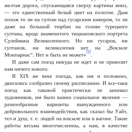
желтая дорога, спускающаяся сверху картины вниз,
— это единственный белый цвет на полотне. Дым
похож то ли на султан над гусарским кивером, то ли
даже на большой тюрбан на голове турецкого
султана, вроде знаменитого тициановского портрета
Сулеймана Великолепного. Но ни гусаров, ни
султанов, ни великолепия нет на „Вокзале
[9]
Монпарнас”. Нет и быть не может»
.
И даже сам поезд никуда не идет и не привозит
нам ничего нового.
В XIX же веке поезда, как им и положено,
двигались сообразно своему расписанию. И все-таки
поезд как таковой практически не занимал
художников, им было важно социальное явление —
разнообразные варианты вынужденного или
добровольного взаимодействия, как сказал бы Уайт,
тел и душ, т. е. людей на вокзале или в вагоне. Такие
работы весьма многочисленны, а нам, в качестве