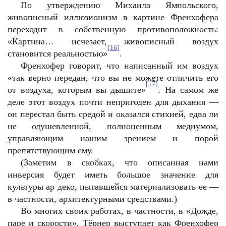
По утверждению Михаила Ямпольского,
живописный иллюзионизм в картине Френхофера
переходит в собственную противоположность:
«Картина… исчезает, живописный воздух
[16]
становится реальностью»
.
Френхофер говорит, что написанный им воздух
«так верно передан, что вы не можете отличить его
[17]
от воздуха, которым вы дышите»
. На самом же
деле этот воздух почти непригоден для дыхания —
он перестал быть средой и оказался стихией, едва ли
не одушевленной, полноценным медиумом,
управляющим нашим зрением и порой
препятствующим ему.
(Заметим в скобках, что описанная нами
инверсия будет иметь большое значение для
культуры ар деко, пытавшейся материализовать ее —
в частности, архитектурными средствами.)
Во многих своих работах, в частности, в «Дожде,
паре и скорости», Тёрнер выступает как Френхофер