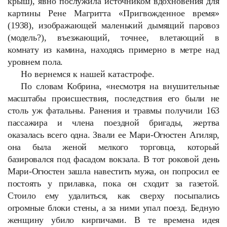
крыш), явно послужила источником вдохновения для
картины Рене Магритта «Пригвожденное время»
(1938), изображающей маленький дымящий паровоз
(модель?), въезжающий, точнее, влетающий в
комнату из камина, находясь примерно в метре над
уровнем пола.
Но вернемся к нашей катастрофе.
По словам Кобрина, «несмотря на внушительные
масштабы происшествия, последствия его были не
столь уж фатальны. Ранения и травмы получили 163
пассажира и члена поездной бригады, жертва
оказалась всего одна. Звали ее Мари-Огюстен Агиляр,
она была женой мелкого торговца, который
базировался под фасадом вокзала. В тот роковой день
Мари-Огюстен зашла навестить мужа, он попросил ее
постоять у прилавка, пока он сходит за газетой.
Стоило ему удалиться, как сверху посыпались
огромные блоки стены, а за ними упал поезд. Бедную
женщину убило кирпичами. В те времена идея