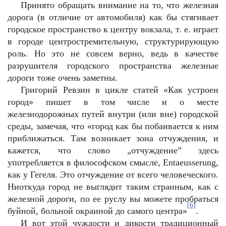
Принято обращать внимание на то, что железная
дорога (в отличие от автомобиля) как бы стягивает
городское пространство к центру вокзала, т. е. играет
в городе центростремительную, структурирующую
роль. Но это не совсем верно, ведь в качестве
разрушителя городского пространства железные
дороги тоже очень заметны.
Григорий Ревзин в цикле статей «Как устроен
город» пишет в том числе и о месте
железнодорожных путей внутри (или вне) городской
среды, замечая, что «город как бы побаивается к ним
приближаться. Там возникает зона отчуждения, и
кажется, что слово „отчуждение” здесь
употребляется в философском смысле, Entaeusserung,
как у Гегеля. Это отчуждение от всего человеческого.
Ниоткуда город не выглядит таким странным, как с
железной дороги, по ее руслу вы можете пробраться
[6]
буйной, больной окраиной до самого центра»
.
И вот этой чуждости и дикости традиционный