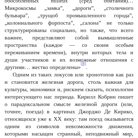
обособленных milieux (сред обитания)…
Микрокосмы „замка”, „дороги”, „столичного
бульвара”, „трущоб промышленного города”,
„колониального форпоста”, „салона” не только
структурированы социально, но также, что всего
важнее, представляют собой вымышленные
пространства (каждое — со своим особым
переживанием времени), внутри которых тела и
души участников и их возможные отношения с
[8]
другими… жестко определены»
.
Одним из таких локусов или хронотопов как раз
и становится железная дорога, столь важная для
культуры, экономики и, рискнем сказать, психологии
интересующего нас периода. Кирилл Кобрин пишет
о парадоксальном смысле железной дороги (или,
точнее, поезда) в картинах Джорджо Де Кирико,
относящихся уже к ХХ веку: там поезд оказывается
одним из символов невозможности движения,
которыми насыщен странный, неподвижный мир,