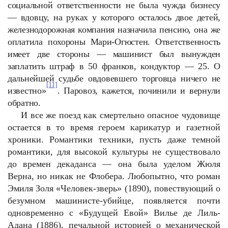
социальной ответственности не была чужда бизнесу
— вдовцу, на руках у которого осталось двое детей,
железнодорожная компания назначила пенсию, она же
оплатила похороны Мари-Огюстен. Ответственность
имеет две стороны — машинист был вынужден
заплатить штраф в 50 франков, кондуктор — 25. О
дальнейшей судьбе овдовевшего торговца ничего не
[11]
известно»
. Паровоз, кажется, починили и вернули
обратно.
И все же поезд как смертельно опасное чудовище
остается в то время героем карикатур и газетной
хроники. Романтики техники, пусть даже темной
романтики, для высокой культуры не существовало
до времен декаданса — она была уделом Жюля
Верна, но никак не Флобера. Любопытно, что роман
Эмиля Золя «Человек-зверь» (1890), повествующий о
безумном машинисте-убийце, появляется почти
одновременно с «Будущей Евой» Вилье де Лиль-
Адана (1886), печальной историей о механической