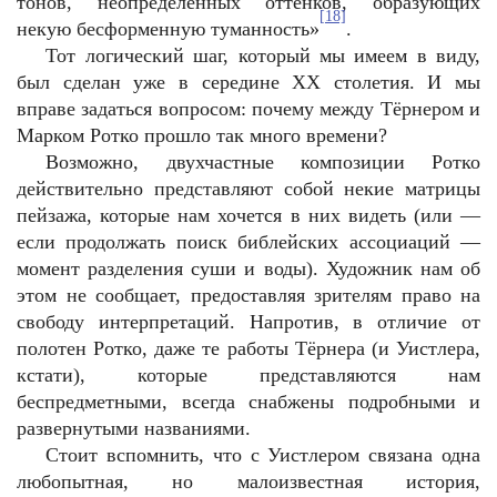
тонов, неопределенных оттенков, образующих
[18]
некую бесформенную туманность»
.
Тот логический шаг, который мы имеем в виду,
был сделан уже в середине ХХ столетия. И мы
вправе задаться вопросом: почему между Тёрнером и
Марком Ротко прошло так много времени?
Возможно, двухчастные композиции Ротко
действительно представляют собой некие матрицы
пейзажа, которые нам хочется в них видеть (или —
если продолжать поиск библейских ассоциаций —
момент разделения суши и воды). Художник нам об
этом не сообщает, предоставляя зрителям право на
свободу интерпретаций. Напротив, в отличие от
полотен Ротко, даже те работы Тёрнера (и Уистлера,
кстати), которые представляются нам
беспредметными, всегда снабжены подробными и
развернутыми названиями.
Стоит вспомнить, что с Уистлером связана одна
любопытная, но малоизвестная история,