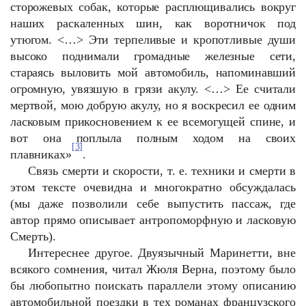
сторожевых собак, которые расплющивались вокруг
наших раскаленных шин, как воротничок под
утюгом. <…> Эти терпеливые и кропотливые души
высоко поднимали громадные железные сети,
стараясь выловить мой автомобиль, напоминавший
огромную, увязшую в грязи акулу. <…> Ее считали
мертвой, мою добрую акулу, но я воскресил ее одним
ласковым прикосновением к ее всемогущей спине, и
вот она поплыла полным ходом на своих
[3]
плавниках»
.
Связь смерти и скорости, т. е. техники и смерти в
этом тексте очевидна и многократно обсуждалась
(мы даже позволили себе выпустить пассаж, где
автор прямо описывает антропоморфную и ласковую
Смерть).
Интереснее другое. Двуязычный Маринетти, вне
всякого сомнения, читал Жюля Верна, поэтому было
бы любопытно поискать параллели этому описанию
автомобильной поездки в тех романах французского