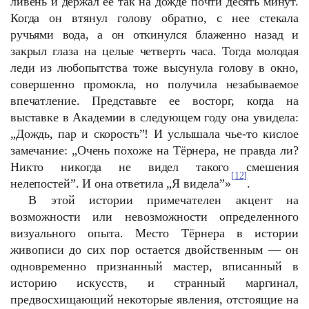
ливень и держал ее так на дожде почти десять минут.
Когда он втянул голову обратно, с нее стекала
ручьями вода, а он откинулся блаженно назад и
закрыл глаза на целые четверть часа. Тогда молодая
леди из любопытства тоже высунула голову в окно,
совершенно промокла, но получила незабываемое
впечатление. Представьте ее восторг, когда на
выставке в Академии в следующем году она увидела:
„Дождь, пар и скорость”! И услышала чье-то кислое
замечание: „Очень похоже на Тёрнера, не правда ли?
Никто никогда не видел такого смешения
[12]
нелепостей”. И она ответила „Я видела”»
.
В этой истории примечателен акцент на
возможности или невозможности определенного
визуального опыта. Место Тёрнера в истории
живописи до сих пор остается двойственным — он
одновременно признанный мастер, вписанный в
историю искусств, и странный маргинал,
предвосхищающий некоторые явления, отстоящие на