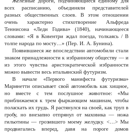
Железные дороги, подчиняющиеся единому для
всех расписанию, объединяли представителей
разных общественных слоев. В этом отношении
очень характерно стихотворение Альфреда
Теннисона «Леди Годива» (1840), начинающееся
словами: «Я в Ковентри ждал поезда, толкаясь / В
толпе народа по мосту…» (Пер. И. А. Бунина).
Появившиеся же впоследствии автомобили стали
знаком принадлежности к избранному обществу — и
из этого чувства аристократической избранности
можно вывести весь итальянский футуризм.
В начале «Первого манифеста футуризма»
Маринетти описывает свой автомобиль как хищное,
но вместе с тем послушное животное: «Мы
приближаемся к трем фыркающим машинам, чтобы
поласкать их грудь. Я растянулся на своей, как труп в
гробу, но внезапно отпрянул от маховика — ножа
гильотины — грозившего моему желудку. <…> Мы
продвигались вперед, давя на пороге домов