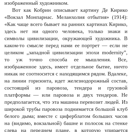
изображенный художником.
Вот как Кобрин описывает картину Де Кирико
«Вокзал Монпарнас. Меланхолия отбытия» (1914):
«Как чаще всего бывает на ранних картинах Кирико,
здесь нет ни одного человека, только знаки и
символы цивилизации, окружающей художника. В
каком-то смысле перед нами ее портрет — если не
целиком „западной цивилизации эпохи modernity”,
то уж точно способа ее мышления. Все,
изображенное здесь, имеет отдельное бытие, ничто
никак не соотносится с находящимся рядом. Вдалеке,
на линии горизонта, идет железнодорожный состав,
состоящий из паровоза, тендера и грузовой
платформы — или паровоза и двух тендеров. Не
предполагается, что эта машина перевозит людей. Из
широкой трубы паровоза поднимается большой клуб
белого дыма; вместе с циферблатом больших часов
на (видимо, вокзальной) башне и полосок на стенке
слева на переднем плане, в которую упирается