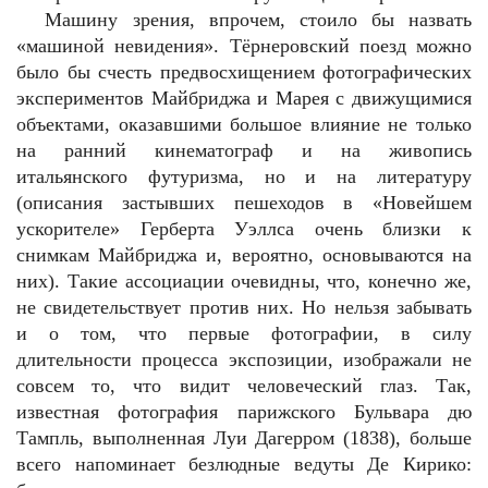
Машину зрения, впрочем, стоило бы назвать
«машиной невидения». Тёрнеровский поезд можно
было бы счесть предвосхищением фотографических
экспериментов Майбриджа и Марея с движущимися
объектами, оказавшими большое влияние не только
на ранний кинематограф и на живопись
итальянского футуризма, но и на литературу
(описания застывших пешеходов в «Новейшем
ускорителе» Герберта Уэллса очень близки к
снимкам Майбриджа и, вероятно, основываются на
них). Такие ассоциации очевидны, что, конечно же,
не свидетельствует против них. Но нельзя забывать
и о том, что первые фотографии, в силу
длительности процесса экспозиции, изображали не
совсем то, что видит человеческий глаз. Так,
известная фотография парижского Бульвара дю
Тампль, выполненная Луи Дагерром (1838), больше
всего напоминает безлюдные ведуты Де Кирико: