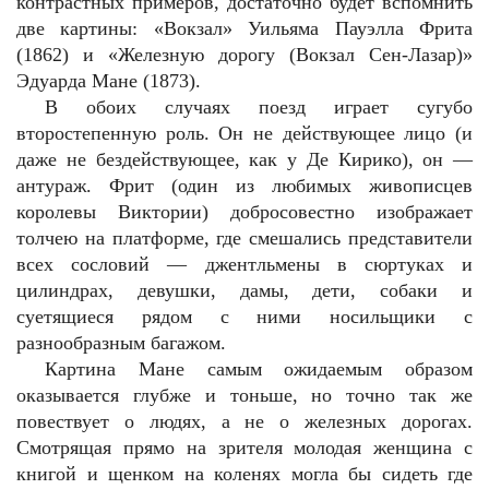
контрастных примеров, достаточно будет вспомнить
две картины: «Вокзал» Уильяма Пауэлла Фрита
(1862) и «Железную дорогу (Вокзал Сен-Лазар)»
Эдуарда Мане (1873).
В обоих случаях поезд играет сугубо
второстепенную роль. Он не действующее лицо (и
даже не бездействующее, как у Де Кирико), он —
антураж. Фрит (один из любимых живописцев
королевы Виктории) добросовестно изображает
толчею на платформе, где смешались представители
всех сословий — джентльмены в сюртуках и
цилиндрах, девушки, дамы, дети, собаки и
суетящиеся рядом с ними носильщики с
разнообразным багажом.
Картина Мане самым ожидаемым образом
оказывается глубже и тоньше, но точно так же
повествует о людях, а не о железных дорогах.
Смотрящая прямо на зрителя молодая женщина с
книгой и щенком на коленях могла бы сидеть где