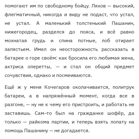
помогают им по свободному бойцу. Ляхов — высокий,
флегматичный, никогда и виду не подаст, что устал,
не устал. А маленький толстенький Пашанин,
нижегородец, разделся до пояса, и всё равно
мохнатая грудь и спина потные, лоб отирает
запястьем. Имел он неосторожность рассказать в
батарее о горе своём: как бросила его любимая жена,
актриса оперетты, — и стал он общий предмет
сочувствия, однако и посмеиваются.
Ещё ж у меня Кочегаров околачивается, политрук
батареи, а в напряжённый момент, когда все в
разгоне, — ну не к чему его пристроить, и работать не
заставишь. Сам–то был на гражданке шофёр, да
только — райкома партии, и теперь взять лопату на
помощь Пашанину — не догадается.