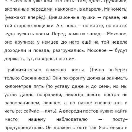
В Выселках уже кой–кто есть: там, здесь грузовики,
вкопанные передами, наклоном, в апарели. Миномёты
(уезжают вперёд). Дивизионные пушки — правее, на
той стороне лощинки. А я пока — по карте, по карте:
куда пускать посты. Перед нами на запад — Моховое,
оно крупное; у немцев до него ещё на той неделе
доходили и поезда, разгружались. Моховое — будут
держать, тут, наверно, постоим.
Приблизительно намечаю посты. (Точно выберет
только Овсянников.) Они по фронту должны занимать
километров пять (по уставу даже и до семи, но мы
устав давно поправили, никогда шесть постов не
разворачиваем, лишнее, а по нужде–спешке так и
четыре; сейчас — пять). А впереди постов нужно найти
место нашему наблюдателю — посту–
предупредителю. Он должен стоять так (частенько в