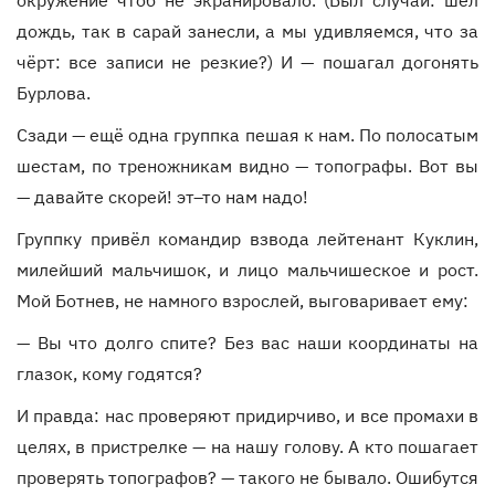
окружение чтоб не экранировало. (Был случай: шёл
дождь, так в сарай занесли, а мы удивляемся, что за
чёрт: все записи не резкие?) И — пошагал догонять
Бурлова.
Сзади — ещё одна группка пешая к нам. По полосатым
шестам, по треножникам видно — топографы. Вот вы
— давайте скорей! эт–то нам надо!
Группку привёл командир взвода лейтенант Куклин,
милейший мальчишок, и лицо мальчишеское и рост.
Мой Ботнев, не намного взрослей, выговаривает ему:
— Вы что долго спите? Без вас наши координаты на
глазок, кому годятся?
И правда: нас проверяют придирчиво, и все промахи в
целях, в пристрелке — на нашу голову. А кто пошагает
проверять топографов? — такого не бывало. Ошибутся