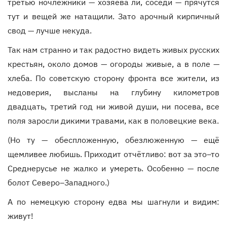
третью ночлежники — хозяева ли, соседи — прячутся
тут и вещей же натащили. Зато арочный кирпичный
свод — лучше некуда.
Так нам странно и так радостно видеть живых русских
крестьян, около домов — огороды живые, а в поле —
хлеба. По советскую сторону фронта все жители, из
недоверия, высланы на глубину километров
двадцать, третий год ни живой души, ни посева, все
поля заросли дикими травами, как в половецкие века.
(Но ту — обеспложенную, обезлюженную — ещё
щемливее любишь. Приходит отчётливо: вот за это–то
Среднерусье не жалко и умереть. Особенно — после
болот Северо–Западного.)
А по немецкую сторону едва мы шагнули и видим:
живут!