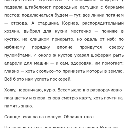
подвала штабелюют проводные катушки с бирками
постов: подключаться будем — тут, все линии потянем
— отсюда. А старшина Корнев, распорядительный
хозяин, выбрал для кухни местечко — пониже в
кустах, не слишком прикрыто, но одаль от изб: по
избяному порядку вполне пройдутся сверху
пулемётами. И около ж кустов указал шоферам рыть
апарели для машин — и сам, здоровяк, им помогает:
главно — хоть сколько–то принизить моторы в землю.
Всё б это нам успеть поскорей.
Хожу, нервничаю, курю. Бессмысленно разворачиваю
планшетку и снова, снова смотрю карту, хоть почти на
память знаю.
Солнце взошло на полную. Облачка тают.
По склону от нас поднимается одна улица Выселок —