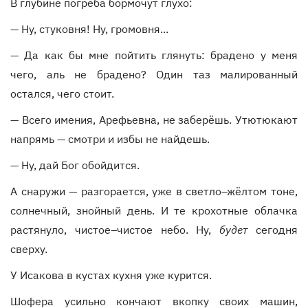
В глубине погреба бормочут глухо:
— Ну, стуковня! Ну, громовня...
— Да как бы мне пойтить глянуть: брадено у меня
чего, аль не брадено? Один таз малированный
остался, чего стоит.
— Всего имения, Арефьевна, не заберёшь. Утютюкают
напрямь — смотри и избы не найдешь.
— Ну, дай Бог обойдится.
А снаружи — разгорается, уже в светло–жёлтом тоне,
солнечный, знойный день. И те крохотные облачка
растянуло, чистое–чистое небо. Ну,
будет
сегодня
сверху.
У Исакова в кустах кухня уже курится.
Шофера усильно кончают вкопку своих машин,