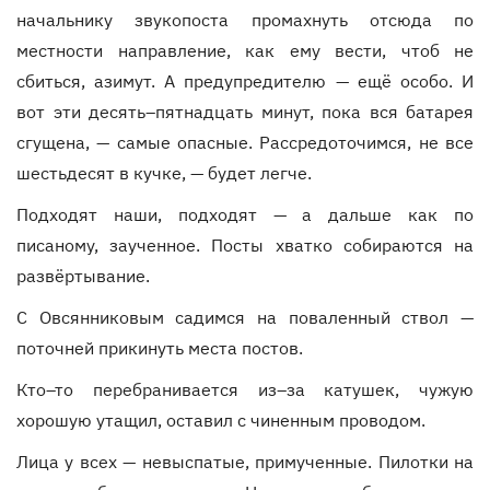
начальнику звукопоста промахнуть отсюда по
местности направление, как ему вести, чтоб не
сбиться, азимут. А предупредителю — ещё особо. И
вот эти десять–пятнадцать минут, пока вся батарея
сгущена, — самые опасные. Рассредоточимся, не все
шестьдесят в кучке, — будет легче.
Подходят наши, подходят — а дальше как по
писаному, заученное. Посты хватко собираются на
развёртывание.
С Овсянниковым садимся на поваленный ствол —
поточней прикинуть места постов.
Кто–то перебранивается из–за катушек, чужую
хорошую утащил, оставил с чиненным проводом.
Лица у всех — невыспатые, примученные. Пилотки на