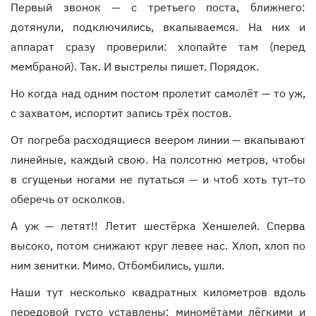
Первый звонок — с третьего поста, ближнего:
дотянули, подключились, вкапываемся. На них и
аппарат сразу проверили: хлопайте там (перед
мембраной). Так. И выстрелы пишет. Порядок.
Но когда над одним постом пролетит самолёт — то уж,
с захватом, испортит запись трёх постов.
От погреба расходящиеся веером линии — вкапывают
линейные, каждый свою. На полсотню метров, чтобы
в сгущеньи ногами не путаться — и чтоб хоть тут–то
оберечь от осколков.
А уж — летят!! Летит шестёрка Хеншелей. Сперва
высоко, потом снижают круг левее нас. Хлоп, хлоп по
ним зенитки. Мимо. Отбомбились, ушли.
Наши тут несколько квадратных километров вдоль
передовой густо уставлены: миномётами лёгкими и