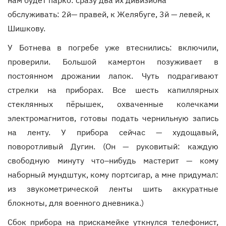
нам будет парко: сразу два их дивизиона
обслуживать: 2й— правей, к Желябуге, 3й — левей, к
Шишкову.
У Ботнева в погребе уже втеснились: включили,
проверили. Большой камертон позуживает в
постоянном дрожании лапок. Чуть подрагивают
стрелки на приборах. Все шесть капиллярных
стеклянных пёрышек, охваченные колечками
электромагнитов, готовы подать чернильную запись
на ленту. У прибора сейчас — худощавый,
поворотливый Дугин. (Он — руковитый: каждую
свободную минуту что–нибудь мастерит — кому
наборный мундштук, кому портсигар, а мне придумал:
из звукометрической ленты шить аккуратные
блокноты, для военного дневника.)
Сбок прибора на прискамейке уткнулся телефонист,