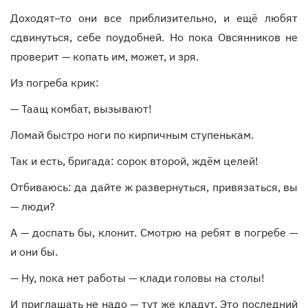
Доходят–то они все приблизительно, и ещё любят
сдвинуться, себе поудобней. Но пока Овсянников не
проверит — копать им, может, и зря.
Из погреба крик:
— Таащ комбат, вызывают!
Ломай быстро ноги по кирпичным ступенькам.
Так и есть, бригада: сорок второй, ждём целей!
Отбиваюсь: да дайте ж развернуться, привязаться, вы
— люди?
А — доспать бы, клонит. Смотрю на ребят в погребе —
и они бы.
— Ну, пока нет работы — клади головы на столы!
И приглашать не надо — тут же кладут. Это последний