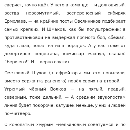
сверяет, точно идёт. У него в команде — и долговязый,
всегда невозмутимый, всепереносный сибиряк
Ермолаев, — на крайние посты Овсянников подбирает
самых крепких. И Шмаков, как бы полуштрафник: в
противотанковой не выдержал прямого боя, сбежал,
куда глаза, попал на наш порядок. А у нас тоже от
дезертиров недостача, комиссар махнул, сказал:
“Бери его!” И — верно служит.
Сметливый Шухов (в ефрейторы мы его повысили,
вместо сержанта раненого) повёл своих на второй. —
Угрюмый чёрный Волков — на пятый, правый,
северный, тоже дальний. — А средним звукопостам
линия будет покороче, катушек меньше, у них и людей
по–четверо.
С конопатым хмурым Емельяновым советуемся и по