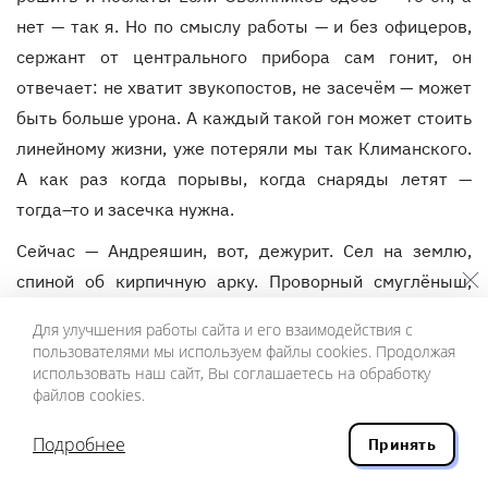
нет — так я. Но по смыслу работы — и без офицеров,
сержант от центрального прибора сам гонит, он
отвечает: не хватит звукопостов, не засечём — может
быть больше урона. А каждый такой гон может стоить
линейному жизни, уже потеряли мы так Климанского.
А как раз когда порывы, когда снаряды летят —
тогда–то и засечка нужна.
Сейчас — Андреяшин, вот, дежурит. Сел на землю,
спиной об кирпичную арку. Проворный смуглёныш,
невысокий, уши маленькие. Только–только взятый, с
Для улучшения работы сайта и его взаимодействия с
25го года. Я прохожу — вскочил.
пользователями мы используем файлы cookies. Продолжая
использовать наш сайт, Вы соглашаетесь на обработку
— Сиди, не навстаёшься!
файлов cookies.
Но, уже вставши, сверкает тёмными просящими
Подробнее
Принять
глазами: