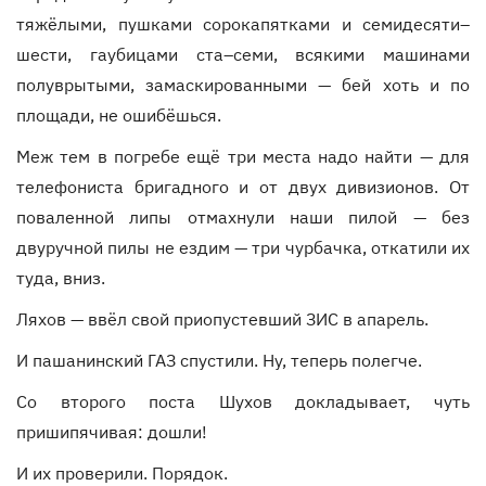
тяжёлыми, пушками сорокапятками и семидесяти–
шести, гаубицами ста–семи, всякими машинами
полуврытыми, замаскированными — бей хоть и по
площади, не ошибёшься.
Меж тем в погребе ещё три места надо найти — для
телефониста бригадного и от двух дивизионов. От
поваленной липы отмахнули наши пилой — без
двуручной пилы не ездим — три чурбачка, откатили их
туда, вниз.
Ляхов — ввёл свой приопустевший ЗИС в апарель.
И пашанинский ГАЗ спустили. Ну, теперь полегче.
Со второго поста Шухов докладывает, чуть
пришипячивая: дошли!
И их проверили. Порядок.