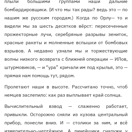
плыли большими группами наши дальние
бомбардировщики. (И что мы так рады? ведь это — по
нашим же русским городам.) Когда по Орлу— то и
видели мы за шесть десятков вёрст: пересеченные
прожекторные лучи, серебряные разрывы зениток,
красные ракеты и молненные вспышки от бомбовых
взрывов. А недавно узнали мы и торжествующие
волны низкого возврата с ближней операции — ИЛов,
штурмовиков, — и “ура” кричали им под крылья, это —
прямая нам помощь тут, рядом.
Пролетают наши в высоте. Рассчитано точно, чтоб
немцев заслепило: как раз выплывает край солнца.
Вычислительный взвод — слаженно работает,
привыкли. Осторожно сняли из кузова центральный
прибор, понесли вниз. И — столики за ним, и всё
измерительно–чертёжное. А линейщики снаружи у