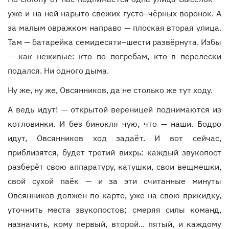
уже и на ней нарыто свежих густо–чёрных воронок. А
за малым овражком направо — плоская вторая улица.
Там — батарейка семидесяти–шести развёрнута. Избы
— как неживые: кто по погребам, кто в перелески
подался. Ни одного дыма.
Ну же, ну же, Овсянников, да не столько же тут ходу.
А ведь идут! — открытой вереницей поднимаются из
котловинки. И без бинокля чую, что — наши. Бодро
идут, Овсянников ход задаёт. И вот сейчас,
приблизятся, будет третий вихрь: каждый звукопост
разберёт свою аппаратуру, катушки, свои вещмешки,
свой сухой паёк — и за эти считанные минуты
Овсянников должен по карте, уже на свою прикидку,
уточнить места звукопостов; смеряя силы команд,
назначить, кому первый, второй... пятый, и каждому