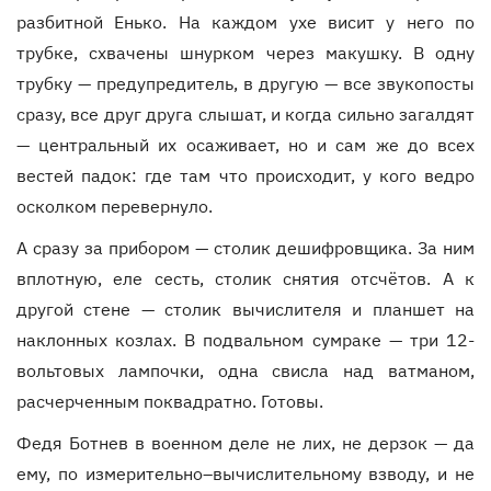
разбитной Енько. На каждом ухе висит у него по
трубке, схвачены шнурком через макушку. В одну
трубку — предупредитель, в другую — все звукопосты
сразу, все друг друга слышат, и когда сильно загалдят
— центральный их осаживает, но и сам же до всех
вестей падок: где там что происходит, у кого ведро
осколком перевернуло.
А сразу за прибором — столик дешифровщика. За ним
вплотную, еле сесть, столик снятия отсчётов. А к
другой стене — столик вычислителя и планшет на
наклонных козлах. В подвальном сумраке — три 12-
вольтовых лампочки, одна свисла над ватманом,
расчерченным поквадратно. Готовы.
Федя Ботнев в военном деле не лих, не дерзок — да
ему, по измерительно–вычислительному взводу, и не