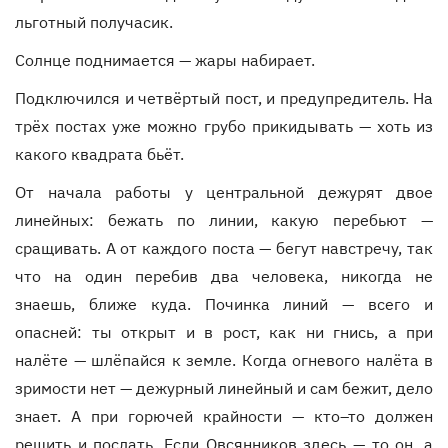
льготный получасик.
Солнце поднимается — жары набирает.
Подключился и четвёртый пост, и предупредитель. На
трёх постах уже можно грубо прикидывать — хоть из
какого квадрата бьёт.
От начала работы у центральной дежурят двое
линейных: бежать по линии, какую перебьют —
сращивать. А от каждого поста — бегут навстречу, так
что на один перебив два человека, никогда не
знаешь, ближе куда. Починка линий — всего и
опасней: ты открыт и в рост, как ни гнись, а при
налёте — шлёпайся к земле. Когда огневого налёта в
зримости нет — дежурный линейный и сам бежит, дело
знает. А при горючей крайности — кто–то должен
решить и послать. Если Овсянников здесь — то он, а