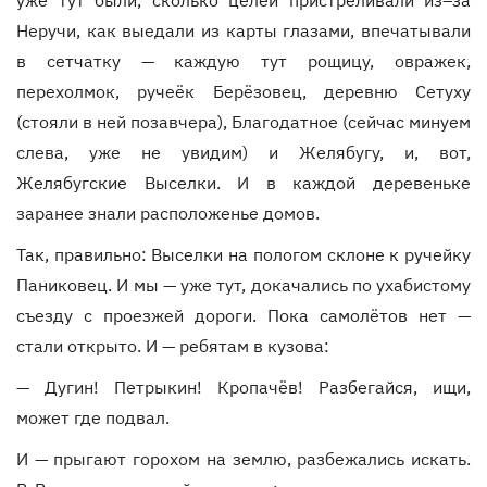
уже тут были, сколько целей пристреливали из–за
Неручи, как выедали из карты глазами, впечатывали
в сетчатку — каждую тут рощицу, овражек,
перехолмок, ручеёк Берёзовец, деревню Сетуху
(стояли в ней позавчера), Благодатное (сейчас минуем
слева, уже не увидим) и Желябугу, и, вот,
Желябугские Выселки. И в каждой деревеньке
заранее знали расположенье домов.
Так, правильно: Выселки на пологом склоне к ручейку
Паниковец. И мы — уже тут, докачались по ухабистому
съезду с проезжей дороги. Пока самолётов нет —
стали открыто. И — ребятам в кузова:
— Дугин! Петрыкин! Кропачёв! Разбегайся, ищи,
может где подвал.
И — прыгают горохом на землю, разбежались искать.