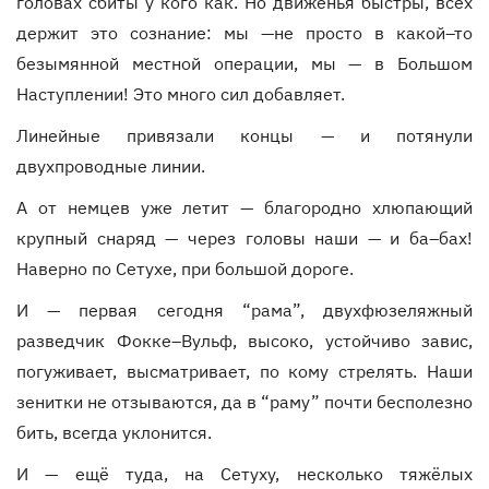
головах сбиты у кого как. Но движенья быстры, всех
держит это сознание: мы —не просто в какой–то
безымянной местной операции, мы — в Большом
Наступлении! Это много сил добавляет.
Линейные привязали концы — и потянули
двухпроводные линии.
А от немцев уже летит — благородно хлюпающий
крупный снаряд — через головы наши — и ба–бах!
Наверно по Сетухе, при большой дороге.
И — первая сегодня “рама”, двухфюзеляжный
разведчик Фокке–Вульф, высоко, устойчиво завис,
погуживает, высматривает, по кому стрелять. Наши
зенитки не отзываются, да в “раму” почти бесполезно
бить, всегда уклонится.
И — ещё туда, на Сетуху, несколько тяжёлых