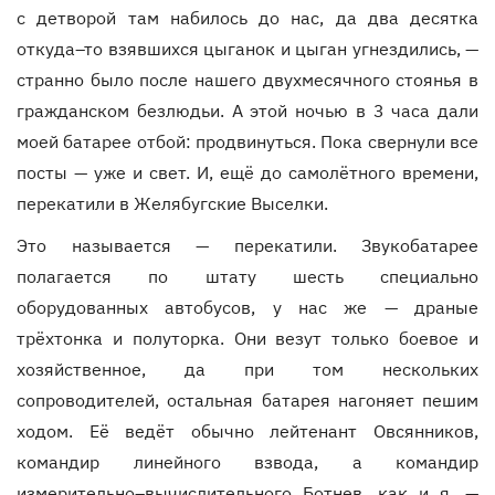
с детворой там набилось до нас, да два десятка
откуда–то взявшихся цыганок и цыган угнездились, —
странно было после нашего двухмесячного стоянья в
гражданском безлюдьи. А этой ночью в 3 часа дали
моей батарее отбой: продвинуться. Пока свернули все
посты — уже и свет. И, ещё до самолётного времени,
перекатили в Желябугские Выселки.
Это называется — перекатили. Звукобатарее
полагается по штату шесть специально
оборудованных автобусов, у нас же — драные
трёхтонка и полуторка. Они везут только боевое и
хозяйственное, да при том нескольких
сопроводителей, остальная батарея нагоняет пешим
ходом. Её ведёт обычно лейтенант Овсянников,
командир линейного взвода, а командир
измерительно–вычислительного Ботнев, как и я, —