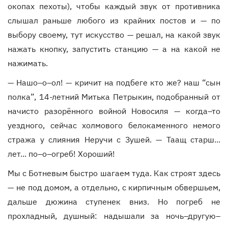
окопах пехоты), чтобы каждый звук от противника
слышал раньше любого из крайних постов и — по
выбору своему, тут искусство — решал, на какой звук
нажать кнопку, запустить станцию — а на какой не
нажимать.
— Нашо–о–ол! — кричит на подбеге кто же? наш “сын
полка”, 14-летний Митька Петрыкин, подобранный от
начисто разорённого войной Новосиля — когда–то
уездного, сейчас холмового белокаменного немого
стража у слияния Неручи с Зушей. — Таащ старш...
лет... по–о–огреб! Хороший!
Мы с Ботневым быстро шагаем туда. Как строят здесь
— не под домом, а отдельно, с кирпичным обвершьем,
дальше дюжина ступенек вниз. Но погреб не
прохладный, душный: надышали за ночь–другую–