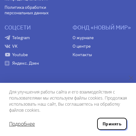
Политика обработки
персональных данных
СОЦСЕТИ
ФОНД «НОВЫЙ МИР»
Telegram
О журнале
VK
О центре
Youtube
Контакты
Яндекс. Дзен
ISSN 0130–7673
Для улучшения работы сайта и его взаимодействия с
© АО «Редакция журнала «Новый мир», 1991–2020
пользователями мы используем файлы cookies. Продолжая
использовать наш сайт, Вы соглашаетесь на обработку
Свидетельство Федеральной службы по надзору в сфере
файлов cookies.
связи, информационных технологий и массовых
коммуникаций
средства массовой информации
Подробнее
Принять
(Роскомнадзор)
ПИ № Фс 77-75754 от 13 июня 2019 г.