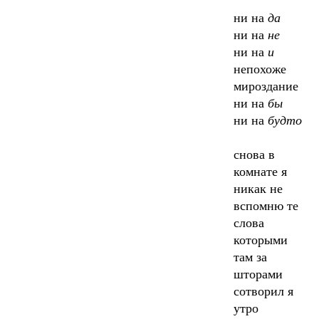
ни на
да
ни на
не
ни на
и
непохоже
мироздание
ни на
бы
ни на
будто
снова в
комнате я
никак не
вспомню те
слова
которыми
там за
шторами
сотворил я
утро