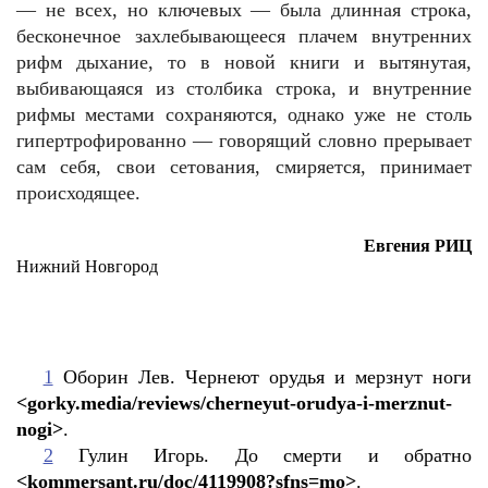
— не всех, но ключевых — была длинная строка,
бесконечное захлебывающееся плачем внутренних
рифм дыхание, то в новой книги и вытянутая,
выбивающаяся из столбика строка, и внутренние
рифмы местами сохраняются, однако уже не столь
гипертрофированно — говорящий словно прерывает
сам себя, свои сетования, смиряется, принимает
происходящее.
Евгения РИЦ
Нижний Новгород
1
Оборин Лев. Чернеют орудья и мерзнут ноги
<gorky.media/reviews/cherneyut-orudya-i-merznut-
nogi>
.
2
Гулин Игорь. До смерти и обратно
<kommersant.ru/doc/4119908?sfns=mo>
.