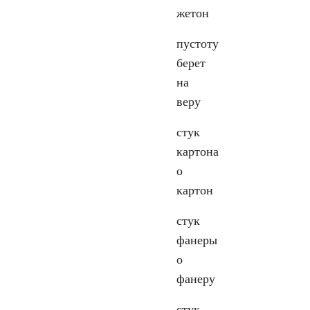
жетон
пустоту
берет
на
веру
стук
картона
о
картон
стук
фанеры
о
фанеру
стук