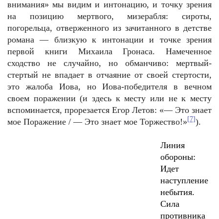
внимания» мы видим и интонацию, и точку зрения
на позицию мертвого, мизерабля: сироты,
погорельца, отверженного из зачитанного в детстве
романа — близкую к интонации и точке зрения
первой книги Михаила Гронаса. Намеченное
сходство не случайно, но обманчиво: мертвый-
стертый не впадает в отчаяние от своей стертости,
это жалоба Иова, но Иова-победителя в вечном
своем поражении (и здесь к месту или не к месту
вспоминается, прорезается Егор Летов: «— Это знает
[7]
мое Поражение / — Это знает мое Торжество!»
).
Линия
обороны:
Идет
наступление
небытия.
Сила
противника