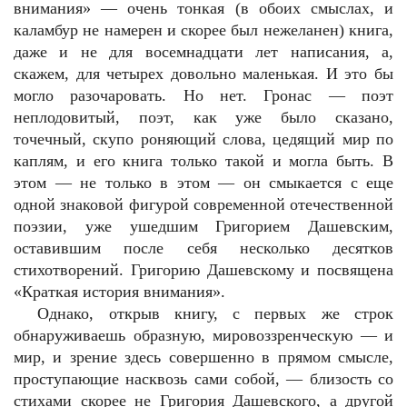
внимания» — очень тонкая (в обоих смыслах, и
каламбур не намерен и скорее был нежеланен) книга,
даже и не для восемнадцати лет написания, а,
скажем, для четырех довольно маленькая. И это бы
могло разочаровать. Но нет. Гронас — поэт
неплодовитый, поэт, как уже было сказано,
точечный, скупо роняющий слова, цедящий мир по
каплям, и его книга только такой и могла быть. В
этом — не только в этом — он смыкается с еще
одной знаковой фигурой современной отечественной
поэзии, уже ушедшим Григорием Дашевским,
оставившим после себя несколько десятков
стихотворений. Григорию Дашевскому и посвящена
«Краткая история внимания».
Однако, открыв книгу, с первых же строк
обнаруживаешь образную, мировоззренческую — и
мир, и зрение здесь совершенно в прямом смысле,
проступающие насквозь сами собой, — близость со
стихами скорее не Григория Дашевского, а другой