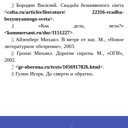
3
Бородин Василий. Свадьба безымянного света
<colta.ru/articles/literature/ 22316-svadba-
bezymyannogo-sveta>
.
4
«Как дела, мгла?»
<kommersant.ru/doc/1151227>
.
5
Айзенберг Михаил. В метре от нас. М., «Новое
литературное обозрение», 2003.
6
Гронас Михаил. Дорогие сироты. М., «ОГИ»,
2002.
7
<gr-oborona.ru/texts/1056917826.html>
.
8
Гулин Игорь. До смерти и обратно.