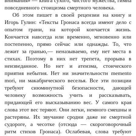
внимания» — книга сухого, чистого мужества, гимна
повседневного стоицизма смертного человека.
Об этом пишет в своей рецензии на книгу и
Игорь Гулин: «Тексты Гронаса всегда имеют дело с
опытом грани, на которой кончается жизнь.
Кончается навсегда или временно, мгновенно или
постепенно, прямо сейчас или однажды. То, что
лежит за гранью,— неназываемо, ему нет места в
стихах. Поэтому в них нет трепета, прорыва в
неизведанное. Но нет и атеизма, стоического
приятия небытия. Нет ни значительности memento
mori, ни макабрического веселья. Все эти позиции
требуют сиюминутной безопасности, дающей
человеку возможность учить и рассказывать,
придающей его высказыванию вес. У самого края
слова этот вес теряют. Они легки, немного смешны и
растеряны. Их звучание сродни даже не смертной
судороге, а чесотке (отсюда — скороговорочный
ритм стихов Гронаса). Ослабевая, слова требуют