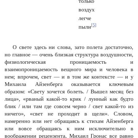
толь
ко
воздух
легче
[5]
пыли
О свете здесь ни слова, зато полета достаточно,
но главное — очень близкая структура воздушности,
физиологическая проницаемость и
взаимопроницаемость вещного мира и человека в
нем; впрочем, свет — и в том же контексте — и у
Михаила Айзенберга оказывается ключевым
образом: «Свету хочется болеть. / Вышел месяц без
лица», «рваный какой-то крик / лунный как будто
блик / или там где совсем черно / свет какой-то из
ничего», «свет не проходит в щели». Словом,
намеренно или нет обращаясь к стихам Айзенберга
или вовсе обращаясь к ним исключительно в
воображении рецензента, Михаил Гронас все равно