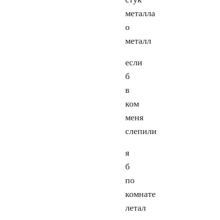
металла
о
металл
если
б
в
ком
меня
слепили
я
б
по
комнате
летал