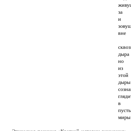
живу
за
и
зову
вне
сквоз
дыра
но
из
этой
дыры
созна
гляди
в
пуст
миры