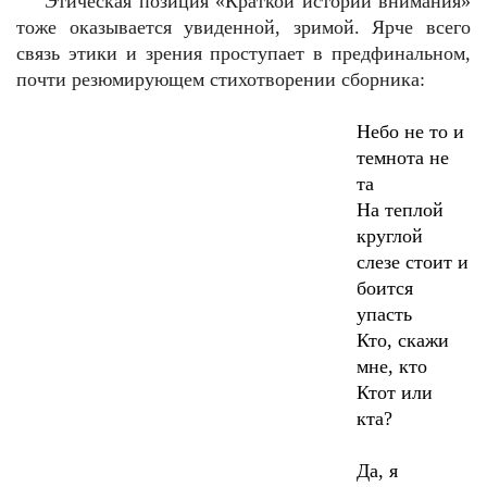
Этическая позиция «Краткой истории внимания»
тоже оказывается увиденной, зримой. Ярче всего
связь этики и зрения проступает в предфинальном,
почти резюмирующем стихотворении сборника:
Небо не то и
темнота не
та
На теплой
круглой
слезе стоит и
боится
упасть
Кто, скажи
мне, кто
Ктот или
кта?
Да, я