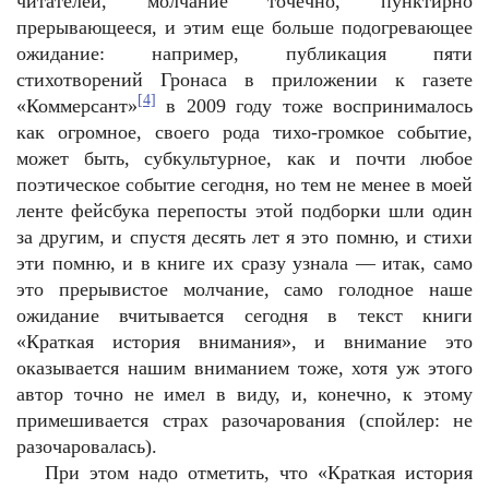
читателей, молчание точечно, пунктирно
прерывающееся, и этим еще больше подогревающее
ожидание: например, публикация пяти
стихотворений Гронаса в приложении к газете
[4]
«Коммерсант»
в 2009 году тоже воспринималось
как огромное, своего рода тихо-громкое событие,
может быть, субкультурное, как и почти любое
поэтическое событие сегодня, но тем не менее в моей
ленте фейсбука перепосты этой подборки шли один
за другим, и спустя десять лет я это помню, и стихи
эти помню, и в книге их сразу узнала — итак, само
это прерывистое молчание, само голодное наше
ожидание вчитывается сегодня в текст книги
«Краткая история внимания», и внимание это
оказывается нашим вниманием тоже, хотя уж этого
автор точно не имел в виду, и, конечно, к этому
примешивается страх разочарования (спойлер: не
разочаровалась).
При этом надо отметить, что «Краткая история