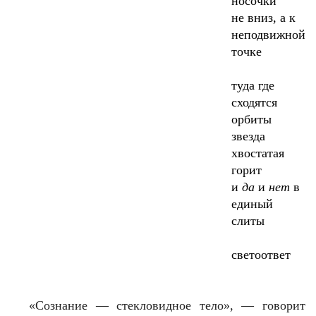
носочки
не вниз, а к
неподвижной
точке
туда где
сходятся
орбиты
звезда
хвостатая
горит
и
да
и
нет
в
единый
слиты
светоответ
«Сознание — стекловидное тело», — говорит