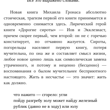
Все это выражено словами.
Новая книга Михаила Гронаса абсолютно
стоическая, трагизм первой его книги принимается и
одновременно снимается здесь. Лирический герой
книги «Дорогие сироты» — Иов и Экклезиаст,
причем скорее первый, чем второй: он не с горечью
констатирует, но отчаянно жалуется. Сироты,
погорельцы населяют первую книгу, потеря
мучительна, по она же и составляет смысл жизни,
любое новое ценно лишь как символическая замена
утраченного, и потому и неценно (бесценно) —
воспоминания о былом мучительнее бесприютного
настоящего. Жить в несчастье — это значит: жить
как должно.
что нажито — сгорело: угли
пойду разгребу золу может найду железный
рублик (давно не в ходу) или юлу