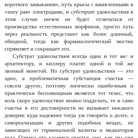
короткого замыкания», путь крысы с вживленными в
«зону рая» электродами, и
субстрат
удовольствия в
этом случае ничем не будет отличаться от
производства естественных морфинов, просто путь
через реальность предстанет как более длинный,
обходной, тогда как фармакологический мостик
спрямляет и сокращает его.
Субстрат удовольствия всегда один и тот же: и
архитектору, и киллеру платят одной и той же
звонкой монетой. Но субстрат удовольствия — это
одно, а проблематичная субстанция счастья —
совсем другое, поэтому логически ошибочным и
практически беспомощным является тот тезис, что
коль скоро удовольствие можно подделать, то и само
счастье в его достоверности не вызывает никакого
доверия: куда надежнее тогда уж говорить о долге, о
самореализации и других подобных вещах, не
зависящих от гормональной валюты и медиаторов
тела. Однако что касается счастья, оно, как мы уже