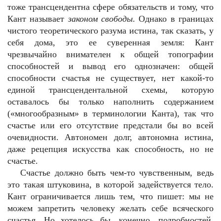
тоже трансцендентна сфере обязательств и тому, что
Кант называет
законом свободы
. Однако в границах
чистого теоретического разума истина, так сказать, у
себя дома, это ее суверенная земля: Кант
чрезвычайно внимателен к общей топографии
способностей и вывод его однозначен: общей
способности счастья не существует, нет какой-то
единой трансцендентальной схемы, которую
оставалось бы только наполнить содержанием
(«многообразным» в терминологии Канта), так что
счастье или его отсутствие предстали бы во всей
очевидности. Автономен долг, автономна истина,
даже рецепция искусства как способность, но не
счастье.
Счастье должно быть чем-то чувственным, ведь
это такая штуковина, в которой задействуется тело.
Кант ограничивается лишь тем, что пишет: мы не
можем запретить человеку желать себе всяческого
счастья. Но хотелось бы, конечно, подробностей,