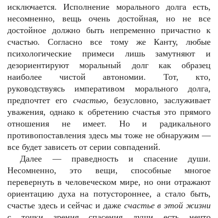
исключается. Исполнение морального долга есть,
несомненно, вещь очень достойная, но не все
достойное должно быть непременно причастно к
счастью. Согласно все тому же Канту, любые
психологические примеси лишь замутняют и
дезориентируют моральный долг как образец
наиболее чистой автономии. Тот, кто,
руководствуясь императивом морального долга,
предпочтет его
счастью
, безусловно, заслуживает
уважения, однако к обретению счастья это прямого
отношения не имеет. Но и радикального
противопоставления здесь мы тоже не обнаружим —
все будет зависеть от серии совпадений.
Далее — праведность и спасение души.
Несомненно, это вещи, способные многое
перевернуть в человеческом мире, но они отражают
ориентацию духа на потустороннее, а стало быть,
счастье здесь и сейчас и даже
счастье в этой жизни
с точки зрения спасения души есть нечто