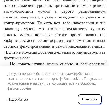
или соразмерить уровень притязаний с имеющимися
возможностями можно в строго рациональном
смысле, например, путем приведения аргументов и
контр-примеров. То есть вот тебе наковальня и ты
наконец кузнец. Но что же предлагается кузнецу
ковать вместо подковы? Ответ прост: оковы для
хюбриса. Классический образец, со времен античных
стоиков фиксированный в самой наковальне, гласит:
«Если не можешь достичь желаемого, научись желать
достижимого».
Но ковать нужно очень сильно и безжалостно.
Ведь поле самореализации формируется из задатков
Для улучшения работы сайта и его взаимодействия с
и проектов, которые хоть и смутно, но болезненно
пользователями мы используем файлы cookies. Продолжая
реагируют на все отклонения. Скажем, мечтая стать
использовать наш сайт, Вы соглашаетесь на обработку
архитектором и украсить города своими творениями,
файлов cookies.
трудно удовольствоваться продвижением от простого
менеджера к топ-менеджеру. Представим себе
Подробнее
Принять
монолог у наковальни, пока продолжается работа: