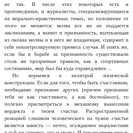
не так. В числе этих некоторых есть и
проповедники, и журналисты, специализирующиеся
на морально-нравственных темах, но положение от
этого не меняется: молва все же не поддается
заклинаниям, а значит и признанность, вытекающая
из океана молвы и в него же впадающая, содержит в
себе неконтролируемую примесь случая. И опять же,
если бы в борьбе за признанность существовали
столь же прозрачные правила, как в спортивных
состязаниях, мир был бы куда справедливее…
Но вернемся к нехитрой логической
конструкции. Если для того, чтобы быть счастливым,
необходимо признание других (причем признание
тебя не как счастливого, а как
достойного
), то
полезно присмотреться к механизму вынесения
вердикта о твоем счастье. Распространенной
реакцией слишком человеческого на чужое счастье
является зависть — нечто, осуждаемое моралистами
в той же степени, что и молва. И тем не менее между