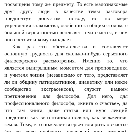
посвящены тому же предмету. То есть малознакомые
друг другу люди в качестве темы разговора
предпочтут, допустим, погоду, но по мере
укрепления знакомства, особенно за общим столом, с
большой вероятностью всплывет тема счастья, в чем
оно состоит и кому выпадает.
Как раз эти обстоятельства и составляют
основную трудность для сколько-нибудь серьезного
философского рассмотрения. Именно то, что
является выигрышным моментом для проповедника
и учителя жизни (независимо от того, представляет
ли он общину пятидесятников, дианетику или некое
сообщество экстрасенсов), служит камнем
преткновения для философа. Для него, для
профессионального философа, «книга о счастье», да
что там книга, даже статья или курс лекций
предстают как вытоптанная поляна, как выжженная
земля. Тому, кто пожелает всерьез говорить о счастье
(то ли дело проблема перверсий или акторов),