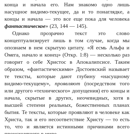
конца и начала его. Нам знакомо одно лишь
насущное видимо-текущее, да и то понаглядке, а
концы и начала — это все еще пока для человека
фантастическое
» (23, 144 — 145).
Однако прозрачно текст это слово
концептуализирует лишь в том случае, когда мы
опознаем в нем скрытую цитату. «Я есмь Альфа и
Омега, начало и конец» (Откр. 1:8) — несколько раз
говорит о себе Христос в Апокалипсисе. Таким
образом, «фантастическими» Достоевский называет
те тексты, которые дают глубину «насущному
видимо-текущему»,
проявляют
(посредством того
или другого «технического» допущения) его концы и
начала, скрытые в других, неочевидных, хотя в
высшей степени реальных, божественных планах
бытия. Те тексты, которые проявляют в человеке как
Христа, так и его несоответствие Христу — то есть
то, что и является истинными причинами всего
происходящего в мире.