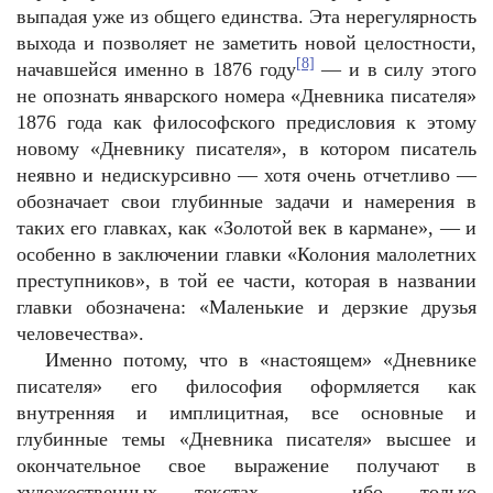
выпадая уже из общего единства. Эта нерегулярность
выхода и позволяет не заметить новой целостности,
[8]
начавшейся именно в 1876 году
— и в силу этого
не опознать январского номера «Дневника писателя»
1876 года как философского предисловия к этому
новому «Дневнику писателя», в котором писатель
неявно и недискурсивно — хотя очень отчетливо —
обозначает свои глубинные задачи и намерения в
таких его главках, как «Золотой век в кармане», — и
особенно в заключении главки «Колония малолетних
преступников», в той ее части, которая в названии
главки обозначена: «Маленькие и дерзкие друзья
человечества».
Именно потому, что в «настоящем» «Дневнике
писателя» его философия оформляется как
внутренняя и имплицитная, все основные и
глубинные темы «Дневника писателя» высшее и
окончательное свое выражение получают в
художественных текстах — ибо только