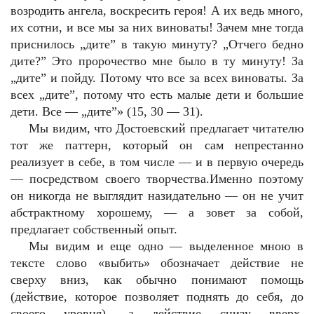
возродить ангела, воскресить героя! А их ведь много,
их сотни, и все мы за них виноваты! Зачем мне тогда
приснилось „дите” в такую минуту? „Отчего бедно
дите?” Это пророчество мне было в ту минуту! За
„дите” и пойду. Потому что все за всех виноваты. За
всех „дите”, потому что есть малые дети и большие
дети. Все — „дите”» (15, 30 — 31).
Мы видим, что Достоевский предлагает читателю
тот же паттерн, который он сам непрестанно
реализует в себе, в том числе — и в первую очередь
— посредством своего творчества.Именно поэтому
он никогда не выглядит назидательно — он не учит
абстрактному хорошему, — а зовет за собой,
предлагает собственный опыт.
Мы видим и еще одно — выделенное мною в
тексте слово «выбить» обозначает действие не
сверху вниз, как обычно понимают помощь
(действие, которое позволяет поднять до себя, до
своего уровня), а действие снизу вверх,