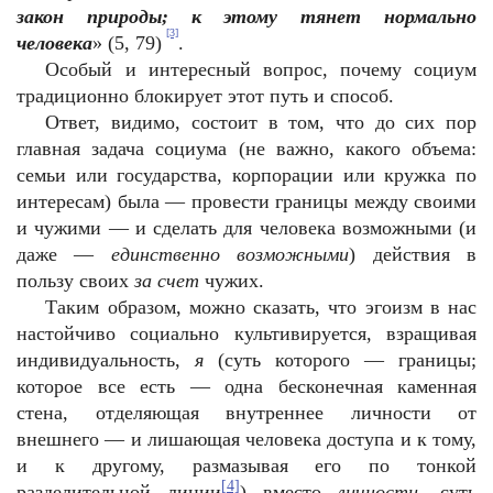
закон природы; к этому тянет нормально
[3]
человека
» (5, 79)
.
Особый и интересный вопрос, почему социум
традиционно блокирует этот путь и способ.
Ответ, видимо, состоит в том, что до сих пор
главная задача социума (не важно, какого объема:
семьи или государства, корпорации или кружка по
интересам) была — провести границы между своими
и чужими — и сделать для человека возможными (и
даже —
единственно возможными
) действия в
пользу своих
за счет
чужих.
Таким образом, можно сказать, что эгоизм в нас
настойчиво социально культивируется, взращивая
индивидуальность,
я
(суть которого — границы;
которое все есть — одна бесконечная каменная
стена, отделяющая внутреннее личности от
внешнего — и лишающая человека доступа и к тому,
и к другому, размазывая его по тонкой
[4]
разделительной линии
) вместо
личности
, суть