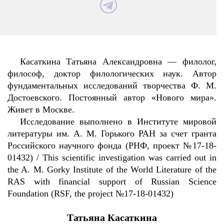
Касаткина Татьяна Александровна — филолог,
философ, доктор филологических наук. Автор
фундаментальных исследований творчества Ф. М.
Достоевского. Постоянный автор «Нового мира».
Живет в Москве.
Исследование выполнено в Институте мировой
литературы им. А
.
М
.
Горького
РАН
за
счет
гранта
Российского
научного
фонда
(
РНФ
,
проект
№17-18-
01432) / This scientific investigation was carried out in
the A. M. Gorky Institute of the World Literature of the
RAS with financial support of Russian Science
Foundation (RSF, the project №17-18-01432)
Т
атьяна
К
асаткина