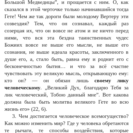
Большой Медведицы”, и прощается с ним. О, как
сказался в этой черточке только начинавшийся тогда
Гете! Чем же так дороги были молодому Вертеру эти
созвездия? Тем, что он сознавал, каждый раз
созерцая их, что он вовсе не атом и не ничто перед
ними, что вся эта бездна таинственных чудес
Божиих вовсе не выше его мысли, не выше его
сознания, не выше идеала красоты, заключенного в
душе его, а, стало быть, равна ему и роднит его с
бесконечностью бытия… и что за всё счастие
чувствовать эту великую мысль, открывающую ему:
кто он? — он обязан лишь
своему лику
человеческому
. „Великий Дух, благодарю Тебя за
лик человеческий, Тобою данный мне”. Вот какова
должна была быть молитва великого Гете во всю
жизнь его» (22, 6).
3. Чем достигается человеческое всемогущество?
Как можно изменить мир? Где у человека обретаются
те рычаги, те способы воздействия, которые