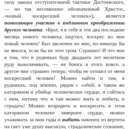
силу закона отступательной тактики Достоевского,
— но так несомненно обозначенный Христос,
«новый воскресший человек»), является
помогающее участие в подлинном преображении
другого человека
. «Брат, я в себе в эти два последние
месяца нового человека ощутил, воскрес во мне
новый человек! Был заключен во мне, но никогда бы
не явился, если бы не этот гром. Страшно! И что мне
в том, что в рудниках буду двадцать лет молотком
руду выколачивать, — не боюсь я этого вовсе, а
другое мне страшно теперь: чтобы не отошел от меня
воскресший человек! Можно найти и там, в
рудниках, под землею, рядом с собой, в таком же
каторжном и убийце человеческое сердце, и сойтись
с ним, потому что и там можно жить и любить, и
страдать! Можно возродить и воскресить в этом
каторжном человеке замершее сердце, можно
ухаживать за ним годы и
выбить
наконец из вертепа
на свет уже душу высокую, страдальческое сознание,