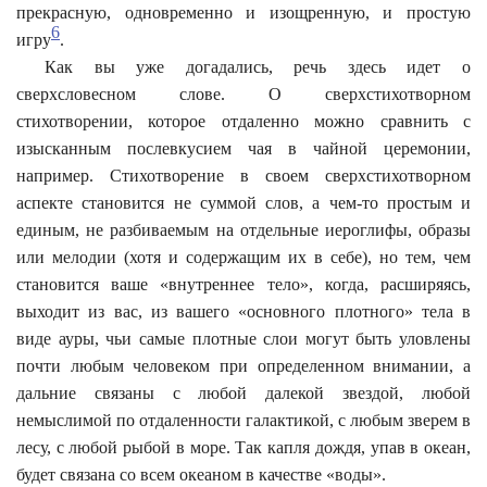
прекрасную, одновременно и изощренную, и простую
6
игру
.
Как вы уже догадались, речь здесь идет о
сверхсловесном слове. О сверхстихотворном
стихотворении, которое отдаленно можно сравнить с
изысканным послевкусием чая в чайной церемонии,
например. Стихотворение в своем сверхстихотворном
аспекте становится не суммой слов, а чем-то простым и
единым, не разбиваемым на отдельные иероглифы, образы
или мелодии (хотя и содержащим их в себе), но тем, чем
становится ваше «внутреннее тело», когда, расширяясь,
выходит из вас, из вашего «основного плотного» тела в
виде ауры, чьи самые плотные слои могут быть уловлены
почти любым человеком при определенном внимании, а
дальние связаны с любой далекой звездой, любой
немыслимой по отдаленности галактикой, с любым зверем в
лесу, с любой рыбой в море. Так капля дождя, упав в океан,
будет связана со всем океаном в качестве «воды».