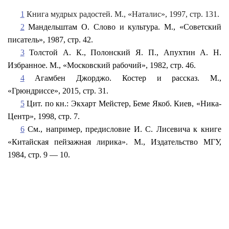
1
Книга мудрых радостей. М., «Наталис», 1997, стр. 131.
2
Мандельштам О. Слово и культура. М., «Советский
писатель», 1987, стр. 42.
3
Толстой А. К., Полонский Я. П., Апухтин А. Н.
Избранное. М., «Московский рабочий», 1982, стр. 46.
4
Агамбен Джорджо. Костер и рассказ. М.,
«Грюндриссе», 2015, стр. 31.
5
Цит. по кн.: Экхарт Мейстер, Беме Якоб. Киев, «Ника-
Центр», 1998, стр. 7.
6
См., например, предисловие И. С. Лисевича к книге
«Китайская пейзажная лирика». М., Издательство МГУ,
1984, стр. 9 — 10.