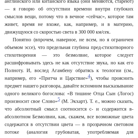
английского или китайского языка (они меняются, стареют)
— я говорю об отсутствии времени внутри глубоких
смыслов вещи, потому что в вечное «сейчас», которое там
живет, время не вхоже, как, например, и в материю,
движущуюся со скоростью света в 300 000 км/сек.
Понятно (впрочем, наверное, не всем, но я ограничен
объемом эссе), что предельная глубина пред-стихотворного
стихотворения — это безмолвие, которое следует
расшифровывать здесь не как отсутствие звука, но как его
Полноту. И, вослед Агамбену обратясь к теологии (см.,
4
например, его «Притча и Царствие»
), чтобы прояснить
предмет нашего разговора, давайте вспомним высказывание
одного великого богослова: «В тишине Отца Сын (Логос)
5
произносит свое Слово»
(М. Экхарт). Т. е., можно сказать,
что абсолютный смысл соотносится с- и содержится в-
абсолютном Безмолвии, как, скажем, все возможные цвета
содержатся в отсутствии цвета — в прозрачном световом
потоке (аналогия грубоватая, употребляемая для