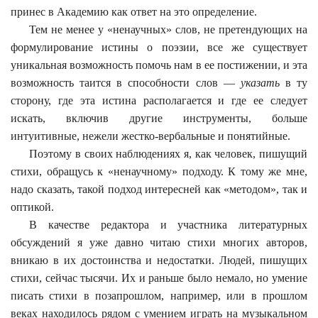
принес в Академию как ответ на это определение.
Тем не менее у «ненаучных» слов, не претендующих на
формулирование истины о поэзии, все же существует
уникальная возможность помочь нам в ее постижении, и эта
возможность таится в способности слов —
указать
в ту
сторону, где эта истина располагается и где ее следует
искать, включив другие инструменты, больше
интуитивные, нежели жестко-вербальные и понятийные.
Поэтому в своих наблюдениях я, как человек, пишущий
стихи, обращусь к «ненаучному» подходу. К тому же мне,
надо сказать, такой подход интересней как «методом», так и
оптикой.
В качестве редактора и участника литературных
обсуждений я уже давно читаю стихи многих авторов,
вникаю в их достоинства и недостатки. Людей, пишущих
стихи, сейчас тысячи. Их и раньше было немало, но умение
писать стихи в позапрошлом, например, или в прошлом
веках находилось рядом с умением играть на музыкальном