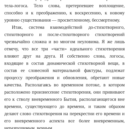
тела-логоса. Тело слова, претерпевшее воплощение,
способно и к преображению, к воскресению, к новому
уровню существования — просветленному, бессмертному.
Итак, система взаимодействий до-стихотворного,
стихотворного и после-стихотворного стихотворений
чрезвычайно сложна и во многом неуловима. Я же лишь
отмечу, что все три «части» идеального стихотворения
влияют друг на друга. И собственно слова, логосы,
входящие в состав динамической стихотворной вещи, в
состав ее словесной материальной фактуры, подлежат
процессу преображения и обновления, обретают новые
качества. Располагаясь во временном потоке, в котором
расположено произнесение стихотворения, они прививают
его к стволу вневременного Бытия, располагающегося вне
времени, существующего до времени, и таким образом
делают слово стихотворения на перекрестии его времени и
его вневременного аспекта все более вневременным,
неразрушимым, вечным.