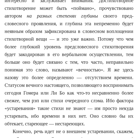
интересно и заслуживает внимания. Достихотворное
стихотворение может быть «поймано», прочувствовано
автором
на разных степенях глубины
своего пред-
словесного проявления, и глубина эта непременно будет
неявным образом зафиксирована в словесном воплощении
стихотворной вещи — и это уже важно. Потому что чем
более глубокий уровень предсловесного стихотворения
будет закодирован в его вербальном осуществлении, тем
больше оно будет связано с тем, что часто, неправильно
понимая это слово, называют «вечностью». Я же здесь
назову это более определенно — отсутствием времени.
Статусом вечного настоящего, позволяющего воспринимать
сегодня Гомера или Ли Бо как что-то несравненно более
свежее, чем рэп или стихи очередного слэма. Ибо фактора
«устаревания» такие стихи не знают — им просто некуда
устаревать, ибо времени в них нет. Оно словно бы их
обтекает, стареющее — нестареющих.
Конечно, речь идет не о внешнем устаревании, скажем,