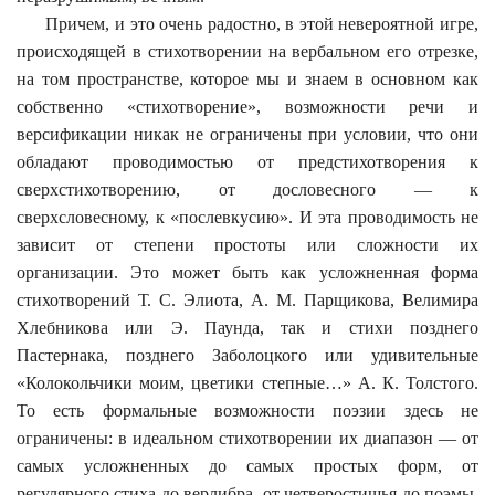
Причем, и это очень радостно, в этой невероятной игре,
происходящей в стихотворении на вербальном его отрезке,
на том пространстве, которое мы и знаем в основном как
собственно «стихотворение», возможности речи и
версификации никак не ограничены при условии, что они
обладают проводимостью от предстихотворения к
сверхстихотворению, от дословесного — к
сверхсловесному, к «послевкусию». И эта проводимость не
зависит от степени простоты или сложности их
организации. Это может быть как усложненная форма
стихотворений Т. С. Элиота, А. М. Парщикова, Велимира
Хлебникова или Э. Паунда, так и стихи позднего
Пастернака, позднего Заболоцкого или удивительные
«Колокольчики моим, цветики степные…» А. К. Толстого.
То есть формальные возможности поэзии здесь не
ограничены: в идеальном стихотворении их диапазон — от
самых усложненных до самых простых форм, от
регулярного стиха до верлибра, от четверостишья до поэмы.