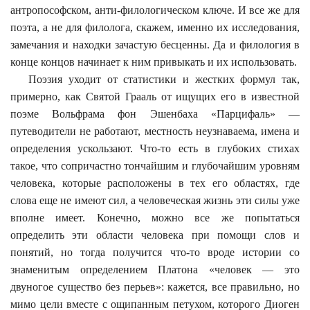
антропософском, анти-филологическом ключе. И все же для
поэта, а не для филолога, скажем, именно их исследования,
замечания и находки зачастую бесценны. Да и филология в
конце концов начинает к ним привыкать и их использовать.
Поэзия уходит от статистики и жестких формул так,
примерно, как Святой Грааль от ищущих его в известной
поэме Вольфрама фон Эшенбаха «Парцифаль» —
путеводители не работают, местность неузнаваема, имена и
определения ускользают. Что-то есть в глубоких стихах
такое, что сопричастно тончайшим и глубочайшим уровням
человека, которые расположены в тех его областях, где
слова еще не имеют сил, а человеческая жизнь эти силы уже
вполне имеет. Конечно, можно все же попытаться
определить эти области человека при помощи слов и
понятий, но тогда получится что-то вроде истории со
знаменитым определением Платона «человек — это
двуногое существо без перьев»: кажется, все правильно, но
мимо цели вместе с ощипанным петухом, которого Диоген