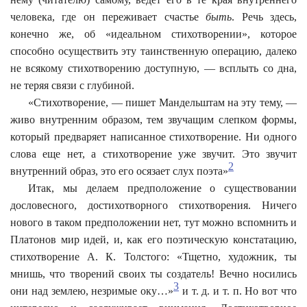
человека, где он переживает счастье
быть
. Речь здесь,
конечно же, об «идеальном стихотворении», которое
способно осуществить эту таинственную операцию, далеко
не всякому стихотворению доступную, — всплыть со дна,
не теряя связи с глубиной.
«Стихотворение, — пишет Мандельштам на эту тему, —
живо внутренним образом, тем звучащим слепком формы,
который предваряет написанное стихотворение. Ни одного
слова еще нет, а стихотворение уже звучит. Это звучит
2
внутренний образ, это его осязает слух поэта»
Итак, мы делаем предположение о существовании
дословесного, достихотворного стихотворения. Ничего
нового в таком предположении нет, тут можно вспомнить и
Платонов мир идей, и, как его поэтическую констатацию,
стихотворение А. К. Толстого: «Тщетно, художник, ты
мнишь, что творений своих ты создатель! Вечно носились
3
они над землею, незримые оку…»
и т. д. и т. п. Но вот что