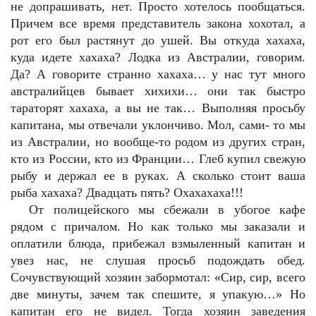
не допрашивать, нет. Просто хотелось пообщаться.
Причем все время представитель закона хохотал, а
рот его был растянут до ушей. Вы откуда хахаха,
куда идете хахаха? Лодка из Австралии, говорим.
Да? А говорите странно хахаха… у нас тут много
австралийцев бывает хихихи… они так быстро
тараторят хахаха, а вы не так… Выполняя просьбу
капитана, мы отвечали уклончиво. Мол, сами- то мы
из Австралии, но вообще-то родом из других стран,
кто из России, кто из Франции… Глеб купил свежую
рыбу и держал ее в руках. А сколько стоит ваша
рыба хахаха? Двадцать пять? Охахахаха!!!
От полицейского мы сбежали в убогое кафе
рядом с причалом. Но как только мы заказали и
оплатили блюда, прибежал взмыленный капитан и
увез нас, не слушая просьб подождать обед.
Сочувствующий хозяин забормотал: «Сир, сир, всего
две минуты, зачем так спешите, я упакую…» Но
капитан его не видел. Тогда хозяин заведения