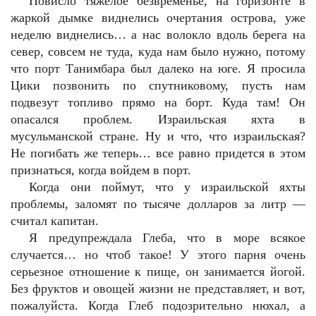
Повисло тяжелое безвременье, на горизонте в
жаркой дымке виднелись очертания острова, уже
неделю виднелись… а нас волокло вдоль берега на
север, совсем не туда, куда нам было нужно, потому
что порт Танимбара был далеко на юге. Я просила
Цики позвонить по спутниковому, пусть нам
подвезут топливо прямо на борт. Куда там! Он
опасался проблем. Израильская яхта в
мусульманской стране. Ну и что, что израильская?
Не погибать же теперь… все равно придется в этом
признаться, когда войдем в порт.
Когда они поймут, что у израильской яхты
проблемы, заломят по тысяче долларов за литр —
считал капитан.
Я предупреждала Глеба, что в море всякое
случается… но чтоб такое! У этого парня очень
серьезное отношение к пище, он занимается йогой.
Без фруктов и овощей жизни не представляет, и вот,
пожалуйста. Когда Глеб подозрительно нюхал, а