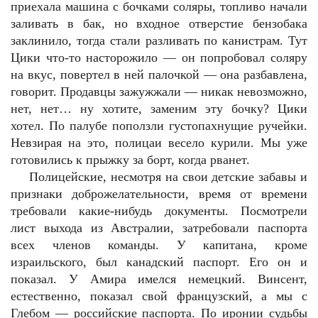
приехала машина с бочками соляры, топливо начали
заливать в бак, но входное отверстие бензобака
заклинило, тогда стали разливать по канистрам. Тут
Цики что-то насторожило — он попробовал соляру
на вкус, повертел в ней палочкой — она разбавлена,
говорит. Продавцы зажужжали — никак невозможно,
нет, нет… ну хотите, заменим эту бочку? Цики
хотел. По палубе поползли густопахнущие ручейки.
Невзирая на это, полицаи весело курили. Мы уже
готовились к прыжку за борт, когда рванет.
Полицейские, несмотря на свои детские забавы и
признаки доброжелательности, время от времени
требовали какие-нибудь документы. Посмотрели
лист выхода из Австралии, затребовали паспорта
всех членов команды. У капитана, кроме
израильского, был канадский паспорт. Его он и
показал. У Амира имелся немецкий. Винсент,
естественно, показал свой французский, а мы с
Глебом — российские паспорта. По иронии судьбы