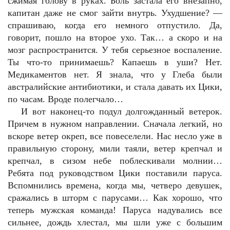
сжимая голову в руках. Боль застала его внезапно,
капитан даже не смог зайти внутрь. Ухудшение? —
спрашиваю, когда его немного отпустило. Да,
говорит, пошло на второе ухо. Так… а скоро и на
мозг распространится. У тебя серьезное воспаление.
Ты что-то принимаешь? Капаешь в уши? Нет.
Медикаментов нет. Я знала, что у Глеба были
австралийские антибиотики, и стала давать их Цики,
по часам. Вроде полегчало…
И вот наконец-то подул долгожданный ветерок.
Причем в нужном направлении. Сначала легкий, но
вскоре ветер окреп, все повеселели. Нас несло уже в
правильную сторону, мили таяли, ветер крепчал и
крепчал, в сизом небе поблескивали молнии…
Ребята под руководством Цики поставили паруса.
Вспомнились времена, когда мы, четверо девушек,
сражались в шторм с парусами… Как хорошо, что
теперь мужская команда! Паруса надувались все
сильнее, дождь хлестал, мы шли уже с большим