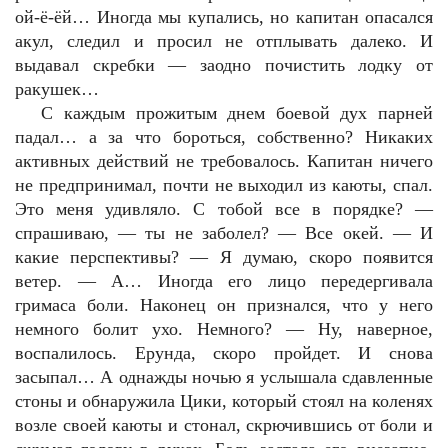
ой-ё-ёй… Иногда мы купались, но капитан опасался
акул, следил и просил не отплывать далеко. И
выдавал скребки — заодно почистить лодку от
ракушек…
С каждым прожитым днем боевой дух парней
падал… а за что бороться, собственно? Никаких
активных действий не требовалось. Капитан ничего
не предпринимал, почти не выходил из каюты, спал.
Это меня удивляло. С тобой все в порядке? —
спрашиваю, — ты не заболел? — Все окей. — И
какие перспективы? — Я думаю, скоро появится
ветер. — А… Иногда его лицо передергивала
гримаса боли. Наконец он признался, что у него
немного болит ухо. Немного? — Ну, наверное,
воспалилось. Ерунда, скоро пройдет. И снова
засыпал… А однажды ночью я услышала сдавленные
стоны и обнаружила Цики, который стоял на коленях
возле своей каюты и стонал, скрючившись от боли и