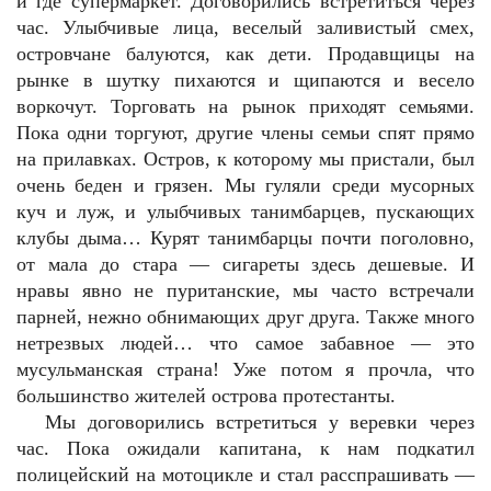
и где супермаркет. Договорились встретиться через
час. Улыбчивые лица, веселый заливистый смех,
островчане балуются, как дети. Продавщицы на
рынке в шутку пихаются и щипаются и весело
воркочут. Торговать на рынок приходят семьями.
Пока одни торгуют, другие члены семьи спят прямо
на прилавках. Остров, к которому мы пристали, был
очень беден и грязен. Мы гуляли среди мусорных
куч и луж, и улыбчивых танимбарцев, пускающих
клубы дыма… Курят танимбарцы почти поголовно,
от мала до стара — сигареты здесь дешевые. И
нравы явно не пуританские, мы часто встречали
парней, нежно обнимающих друг друга. Также много
нетрезвых людей… что самое забавное — это
мусульманская страна! Уже потом я прочла, что
большинство жителей острова протестанты.
Мы договорились встретиться у веревки через
час. Пока ожидали капитана, к нам подкатил
полицейский на мотоцикле и стал расспрашивать —