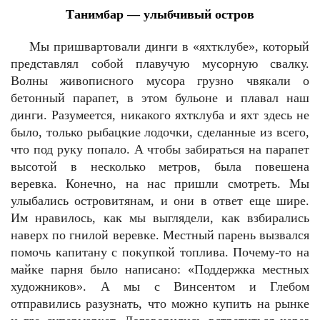
Танимбар — улыбчивый остров
Мы пришвартовали динги в «яхтклубе», который
представлял собой плавучую мусорную свалку.
Волны живописного мусора грузно чвякали о
бетонный парапет, в этом бульоне и плавал наш
динги. Разумеется, никакого яхтклуба и яхт здесь не
было, только рыбацкие лодочки, сделанные из всего,
что под руку попало. А чтобы забираться на парапет
высотой в несколько метров, была повешена
веревка. Конечно, на нас пришли смотреть. Мы
улыбались островитянам, и они в ответ еще шире.
Им нравилось, как мы выглядели, как взбирались
наверх по гнилой веревке. Местный парень вызвался
помочь капитану с покупкой топлива. Почему-то на
майке парня было написано: «Поддержка местных
художников». А мы с Винсентом и Глебом
отправились разузнать, что можно купить на рынке