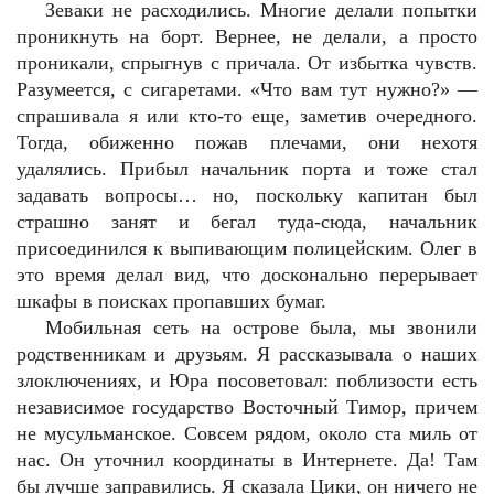
Зеваки не расходились. Многие делали попытки
проникнуть на борт. Вернее, не делали, а просто
проникали, спрыгнув с причала. От избытка чувств.
Разумеется, с сигаретами. «Что вам тут нужно?» —
спрашивала я или кто-то еще, заметив очередного.
Тогда, обиженно пожав плечами, они нехотя
удалялись. Прибыл начальник порта и тоже стал
задавать вопросы… но, поскольку капитан был
страшно занят и бегал туда-сюда, начальник
присоединился к выпивающим полицейским. Олег в
это время делал вид, что досконально перерывает
шкафы в поисках пропавших бумаг.
Мобильная сеть на острове была, мы звонили
родственникам и друзьям. Я рассказывала о наших
злоключениях, и Юра посоветовал: поблизости есть
независимое государство Восточный Тимор, причем
не мусульманское. Совсем рядом, около ста миль от
нас. Он уточнил координаты в Интернете. Да! Там
бы лучше заправились. Я сказала Цики, он ничего не