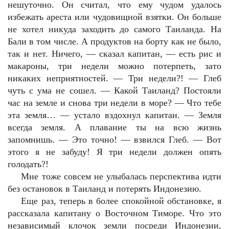
нешуточно. Он считал, что ему чудом удалось
избежать ареста или чудовищной взятки. Он больше
не хотел никуда заходить до самого Таиланда. На
Бали в том числе. А продуктов на борту как не было,
так и нет. Ничего, — сказал капитан, — есть рис и
макароны, три недели можно потерпеть, зато
никаких неприятностей. — Три недели?! — Глеб
чуть с ума не сошел. — Какой Таиланд? Постояли
час на земле и снова три недели в море? — Что тебе
эта земля… — устало вздохнул капитан. — Земля
всегда земля. А плавание ты на всю жизнь
запомнишь. — Это точно! — взвился Глеб. — Вот
этого я не забуду! Я три недели должен опять
голодать?!
Мне тоже совсем не улыбалась перспектива идти
без остановок в Таиланд и потерять Индонезию.
Еще раз, теперь в более спокойной обстановке, я
рассказала капитану о Восточном Тиморе. Что это
независимый клочок земли посреди Индонезии,