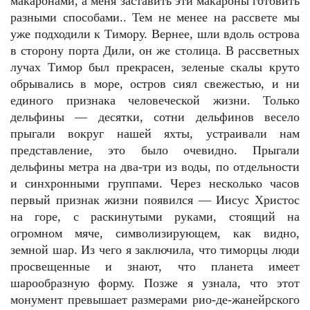
макаронами, а меня заставить эти макароны готовить
разными способами.. Тем не менее на рассвете мы
уже подходили к Тимору. Вернее, шли вдоль острова
в сторону порта Дили, он же столица. В рассветных
лучах Тимор был прекрасен, зеленые скалы круто
обрывались в море, остров сиял свежестью, и ни
единого признака человеческой жизни. Только
дельфины — десятки, сотни дельфинов весело
прыгали вокруг нашей яхты, устраивали нам
представление, это было очевидно. Прыгали
дельфины метра на два-три из воды, по отдельности
и синхронными группами. Через несколько часов
первый признак жизни появился — Иисус Христос
на горе, с раскинутыми руками, стоящий на
огромном мяче, символизирующем, как видно,
земной шар. Из чего я заключила, что тиморцы люди
просвещенные и знают, что планета имеет
шарообразную форму. Позже я узнала, что этот
монумент превышает размерами рио-де-жанейрского