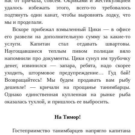
нас от причала, совсем. Окриками и жестикуляцией
удалось избежать этого, всего-то требовалось
подтянуть один канат, чтобы выровнять лодку, что
мы и проделали.
Вскоре прибежал взмыленный Цики — в офисе
его развели на дополнительную сумму за какие-то
услуги. Капитан стал отдавать швартовы.
Наугощавшиеся теплым пивом полицаи вяло
напомнили про документы. Цики сунул им трубочку
денег, извинился — запара, ребята, надо скорее
уходить, штормовое предупреждение… Гуд бай!
Возвращайтесь! Мы будем продавать вам рыбу
дешевле! — кричали на прощанье танимбарцы.
Однако единственная купленная на рынке рыба
оказалась тухлой, и пришлось ее выбросить.
На Тимор!
Гостеприимство танимбарцев напрягло капитана