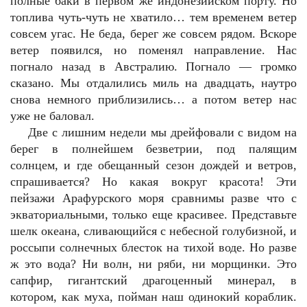
полные баки в первом же индонезийском порту. Но
топлива чуть-чуть не хватило… тем временем ветер
совсем угас. Не беда, берег же совсем рядом. Вскоре
ветер появился, но поменял направление. Нас
погнало назад в Австралию. Погнало — громко
сказано. Мы отдалились миль на двадцать, наутро
снова немного приблизились… а потом ветер нас
уже не баловал.
Две с лишним недели мы дрейфовали с видом на
берег в полнейшем безветрии, под палящим
солнцем, и где обещанный сезон дождей и ветров,
спрашивается? Но какая вокруг красота! Эти
пейзажи Арафурского моря сравнимы разве что с
экваториальными, только еще красивее. Представьте
шелк океана, сливающийся с небесной голубизной, и
россыпи солнечных блесток на тихой воде. Но разве
ж это вода? Ни волн, ни ряби, ни морщинки. Это
сапфир, гигантский драгоценный минерал, в
котором, как муха, пойман наш одинокий кораблик.