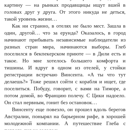
картину — на рынках продавщицы ищут вшей в
головах друг у друга. От этого никуда не деться,
такой уровень жизни…
Как ни странно, в отелях не было мест. Зашла в
один, другой… что за ерунда? Оказалось, в город
начинают прибывать независимые наблюдатели из
разных стран мира, начинаются выборы. Глеб
поселился в бекпекерском приюте — в Дили есть и
такое. Но мне хотелось большего комфорта и
тишины. И вдруг в одном из отелей, у стойки
регистрации встречаю Винсента. «А ты что тут
делаешь?» Тоже решил сойти с корабля и ищет, где
поселиться. Побуду, говорит, с вами на Тиморе, а
потом домой, во Францию полечу. С Цики надоело.
Он стал нервным, гонит без остановок…
Винсенту еще повезло, он прошел вдоль берегов
Австралии, понырял на барьерном рифе, в хорошей
молодежной компании. А путешествие Глеба с