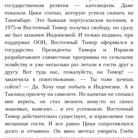
государственная религия — католицизм. Даже
показала Цики статью, которую успела скачать на
Танимбаре. Это бывшая португальская колония, в
1975-м Восточный Тимор получил свободу, но сразу
же был захвачен Индонезией. И только недавно, при
поддержке ООН, Восточный Тимор оформился в
государство. Президенты Тимора и Израиля
разрабатывают совместные программы по сельскому
хозяйству и уже несколько раз летали в гости друг к
другу. Вот туда нас, пожалуйста, на Тимор! —
закончила я повествование. — Ты тоже хочешь
сойти? — Да. Хочу еще побыть в Индонезии. А в
Таиланд прилечу на самолете. Но капитан не спешил
мне верить, он стал звонить кому-то из своих
знакомых, выяснял… и его успокоили. Восточный
Тимор действительно существует, и израильтяне там
желанные гости. И все равно Цики сопротивлялся
долго и отчаянно. Он явно мечтал уморить Глеба