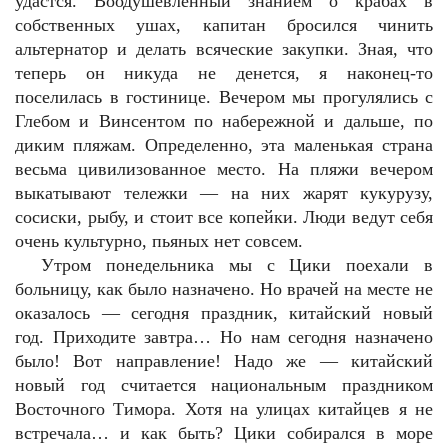
удастся. Воодушевленный знанием о крабах в
собственных ушах, капитан бросился чинить
альтернатор и делать всяческие закупки. Зная, что
теперь он никуда не денется, я наконец-то
поселилась в гостинице. Вечером мы прогулялись с
Глебом и Винсентом по набережной и дальше, по
диким пляжам. Определенно, эта маленькая страна
весьма цивилизованное место. На пляжи вечером
выкатывают тележки — на них жарят кукурузу,
сосиски, рыбу, и стоит все копейки. Люди ведут себя
очень культурно, пьяных нет совсем.
Утром понедельника мы с Цики поехали в
больницу, как было назначено. Но врачей на месте не
оказалось — сегодня праздник, китайский новый
год. Приходите завтра… Но нам сегодня назначено
было! Вот направление! Надо же — китайский
новый год считается национальным праздником
Восточного Тимора. Хотя на улицах китайцев я не
встречала… и как быть? Цики собирался в море