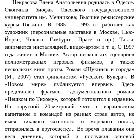
Некрасова Елена Анатольевна родилась в Одессе.
Окончила биофак Одесского государственного
университета им. Мечникова; Высшие режиссерские
курсы Госкино. В 1985 — 1993 гг. работает как
художник (персональные выставке в Москве, Нью-
Йорке, Чикаго, Гамбурге, Праге и пр.) Также
занимается инсталляцией, видео-артом и т. д. С 1997
года живет в Москве. Автор нескольких сценариев
полнометражных игровых фильмов, а также
нескольких книг прозы. Роман «Щукинск и города»
(М., 2007) стал финалистом «Русского Букера». В
«Новом мире» публикуется впервые. Здесь
представлен фрагмент документального романа
«Пешком по Тихому», который готовится к изданию.
На парусной 20-метровой яхте с израильским
капитаном и командой из разных стран автор, не
имея никакого яхтенного и морского опыта,
отправилась в кругосветку... Во время плавания она
вела дневник, который и послужил основой