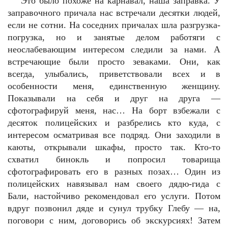
Это было похоже на карнавал, наша заправка. У
заправочного причала нас встречали десятки людей,
если не сотни. На соседних причалах шла разгрузка-
погрузка, но и занятые делом работяги с
неослабевающим интересом следили за нами. А
встречающие были просто зеваками. Они, как
всегда, улыбались, приветствовали всех и в
особенности меня, единственную женщину.
Показывали на себя и друг на друга —
сфотографируй меня, нас… На борт взбежали с
десяток полицейских и разбрелись кто куда, с
интересом осматривая все подряд. Они заходили в
каюты, открывали шкафы, просто так. Кто-то
схватил бинокль и попросил товарища
сфотографировать его в разных позах… Один из
полицейских навязывал нам своего дядю-гида с
Бали, настойчиво рекомендовал его услуги. Потом
вдруг позвонил дяде и сунул трубку Глебу — на,
поговори с ним, договорись об экскурсиях! Затем