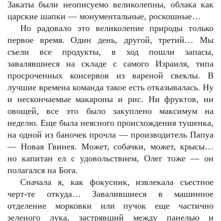
Закаты были неописуемо великолепны, облака как
царские шапки — монументальные, роскошные…
Но радовало это великолепие природы только
первое время. Один день, другой, третий… Мы
съели все продукты, в ход пошли запасы,
завалявшиеся на складе с самого Израиля, типа
просроченных консервов из вареной свеклы. В
лучшие времена команда такое есть отказывалась. Ну
и нескончаемые макароны и рис. Ни фруктов, ни
овощей, все это было закуплено максимум на
неделю. Еще была неясного происхождения тушенка,
на одной из баночек прочла — производитель Папуа
— Новая Гвинея. Может, собачки, может, крысы…
но капитан ел с удовольствием, Олег тоже — он
полагался на Бога.
Сначала я, как фокусник, извлекала съестное
черт-те откуда… Завалившиеся в машинное
отделение морковки или пучок еще частично
зеленого лука, застрявший между панелью и