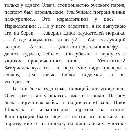
только у одного Олега, стопроцентно русского парня,
паспорт был израильским. Улыбчивые пограничники
нахмурились. Это израильтянин у вас? —
Израильтянин… Но у него карантин, я не выпускаю
его на берег, — заверил Цики служителей порядка.
— А где документы на яхту? — был следующий
вопрос. — А это… — Цики стал рыться в шкафу, —
делись куда-то, сейчас… Он убежал и вернулся с
ящиком просроченного пива. — Угощайтесь!
Затерялись куда-то… а, черт, мне надо проверить
соляру, там новые бочки подвезли, а вы
угощайтесь…
Так он бегал туда-сюда, полицейские угощались.
Олег тоже стал угощаться вместе с ними. На нем
была фирменная майка с надписью «Школа Цики
Шакеда» с израильским адресом на спине.
Конспирация была еще та: почти все надписи на
иврите, книги на полках, на капитанском мостике