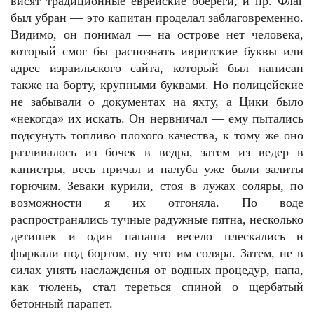
висят традиционные еврейские обереги, и пр. Флаг
был убран — это капитан проделал заблаговременно.
Видимо, он понимал — на острове нет человека,
который смог бы распознать ивритские буквы или
адрес израильского сайта, который был написан
также на борту, крупными буквами. Но полицейские
не забывали о документах на яхту, а Цики было
«некогда» их искать. Он нервничал — ему пытались
подсунуть топливо плохого качества, к тому же оно
разливалось из бочек в ведра, затем из ведер в
канистры, весь причал и палуба уже были залиты
горючим. Зеваки курили, стоя в лужах соляры, по
возможности я их отгоняла. По воде
распространялись тучные радужные пятна, несколько
детишек и один папаша весело плескались и
фыркали под бортом, ну что им соляра. Затем, не в
силах унять наслажденья от водных процедур, папа,
как тюлень, стал тереться спиной о щербатый
бетонный парапет.