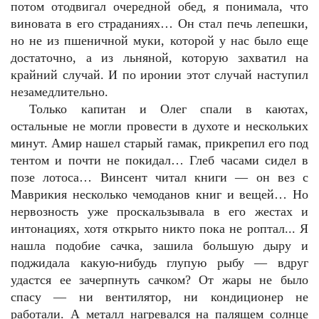
потом отодвигал очередной обед, я понимала, что
виновата в его страданиях… Он стал печь лепешки,
но не из пшеничной муки, которой у нас было еще
достаточно, а из льняной, которую захватил на
крайний случай. И по иронии этот случай наступил
незамедлительно.
Только капитан и Олег спали в каютах,
остальные не могли провести в духоте и нескольких
минут. Амир нашел старый гамак, прикрепил его под
тентом и почти не покидал… Глеб часами сидел в
позе лотоса… Винсент читал книги — он вез с
Маврикия несколько чемоданов книг и вещей… Но
нервозность уже проскальзывала в его жестах и
интонациях, хотя открыто никто пока не роптал... Я
нашла подобие сачка, зашила большую дыру и
поджидала какую-нибудь глупую рыбу — вдруг
удастся ее зачерпнуть сачком? От жары не было
спасу — ни вентилятор, ни кондиционер не
работали. А металл нагревался на палящем солнце