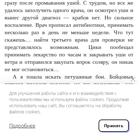
сразу после промывания ушей. С трудом, но все же
удалось заполучить одного врача, он осмотрел уши и
вынес другой диагноз — крабов нет. Но сильное
воспаление. Врач прописал антибиотики, принимать
несколько раз в день не меньше недели. Что тут
скажешь… найти третьего врача для проверки не
представлялось возможным. Цики пообещал
принимать лекарство по часам и закрывать уши от
ветра и отправился закупать впрок соляру, он никак
не мог остановиться…
А я пошла искать петушиные бои. Бойцовых
петухов продают повсюду, но где посмотреть, как
они дерутся? Никто не давал точной наводки. А
Для улучшения работы сайта и его взаимодействия с
один продавец сказал, что бои запретили и теперь
пользователями мы используем файлы cookies. Продолжая
использовать наш сайт, Вы соглашаетесь на обработку
они происходят тайно. Зато на базаре мне попался
файлов cookies.
лекарь-шаман, он лечит все болезни при помощи
духов местности. Режет курицу, смазывает лицо
Подробнее
Принять
пациента кровью и читает заклинание. В особо
тяжелых случаях нужно резать быка. Вечером я