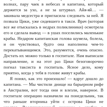
волнах, пару чаек в небесах и капитана, который
держится за ухо, а не за штурвал. Айя-яй… —
закивала медсестра и пригласила следовать за ней. Я
позвала Цики, уже сидевшего в такси. Врач (которая
все же отыскалась в недрах поликлиники) осмотрела
его и сделала вывод — в ушах поселились маленькие
крабы. Недаром капитанская голова шумела, болела,
и он чувствовал, будто она наполнена чем-то
перекатывающимся. Это, разумеется, очень опасно.
Достать их можно только в госпитале. Нам выписали
направление, и на этот раз Цики безоговорочно
погнал таксиста в госпиталь. Ясное дело, кому
приятно, когда у тебя в голове живут крабы.
Я понял, как это произошло! — вдруг дошло до
капитана. — Мы чистили днище на барьерном рифе
в Австралии, вот тогда они и влезли, наверное. В
госпитале операцию назначили на понедельник, так
что раньше вторника уйти с острова Цики не