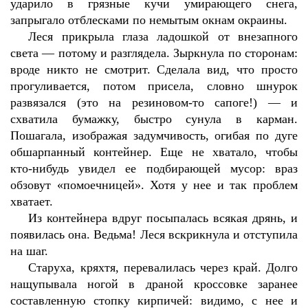
ударило в грязные кучи умирающего снега,
запрыгало отблесками по немытым окнам окраины.
Леся прикрыла глаза ладошкой от внезапного
света — потому и разглядела. Зыркнула по сторонам:
вроде никто не смотрит. Сделала вид, что просто
прогуливается, потом присела, словно шнурок
развязался (это на резиновом-то сапоге!) — и
схватила бумажку, быстро сунула в карман.
Пошагала, изображая задумчивость, огибая по дуге
обшарпанный контейнер. Еще не хватало, чтобы
кто-нибудь увидел ее подбирающей мусор: враз
обзовут «помоечницей». Хотя у нее и так проблем
хватает.
Из контейнера вдруг посыпалась всякая дрянь, и
появилась она. Ведьма! Леся вскрикнула и отступила
на шаг.
Старуха, кряхтя, перевалилась через край. Долго
нащупывала ногой в драной кроссовке заранее
составленную стопку кирпичей: видимо, с нее и