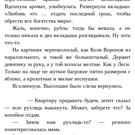
Вдохнула аромат, улыбнулась. Развернула вкладыш:
«Любовь это … отдать последний грош, чтобы
обрести все богатства мира».
Жаль, конечно, рубль: тогда бы жевала, а не
только нюхала и два вкладыша разглядывала. Ну хоть
что-то.
На картинке черноволосый, как Коля Воронов из
параллельного, и такой же большеглазый. Держит
девчонку за руку, а у той волосы желтые. Как у Леси.
Только на лице не жуткое багровое пятно размером с
яблоко, а крохотные и милые веснушки.
Всхлипнула. Высохшие было слезы вернулись.
—
Квартиру продавать будем, агент сказал
— всю рухлядь выкинуть. Может, заберете что? За
копейки отдам.
—
Зачем нам рухлядь-то? — резонно
поинтересовалась мама.