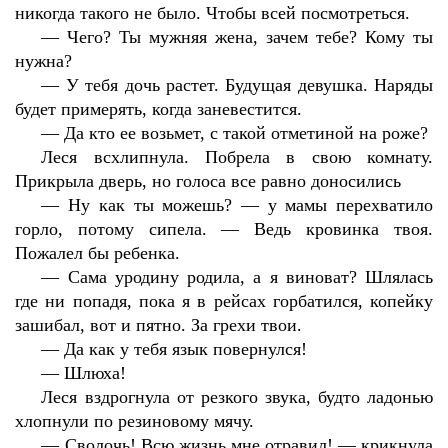
никогда такого не было. Чтобы всей посмотреться.
—
Чего? Ты мужняя жена, зачем тебе? Кому ты
нужна?
—
У тебя дочь растет. Будущая девушка. Наряды
будет примерять, когда заневестится.
—
Да кто ее возьмет, с такой отметиной на роже?
Леся всхлипнула. Побрела в свою комнату.
Прикрыла дверь, но голоса все равно доносились
—
Ну как ты можешь? — у мамы перехватило
горло, потому сипела. — Ведь кровинка твоя.
Пожалел бы ребенка.
—
Сама уродину родила, а я виноват? Шлялась
где ни попадя, пока я в рейсах горбатился, копейку
зашибал, вот и пятно. За грехи твои.
—
Да как у тебя язык повернулся!
—
Шлюха!
Леся вздрогнула от резкого звука, будто ладонью
хлопнули по резиновому мячу.
—
Сволочь! Всю жизнь мне отравил! — крикнула