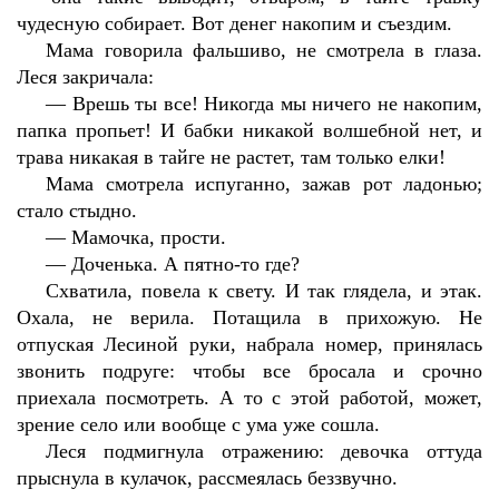
чудесную собирает. Вот денег накопим и съездим.
Мама говорила фальшиво, не смотрела в глаза.
Леся закричала:
—
Врешь ты все! Никогда мы ничего не накопим,
папка пропьет! И бабки никакой волшебной нет, и
трава никакая в тайге не растет, там только елки!
Мама смотрела испуганно, зажав рот ладонью;
стало стыдно.
—
Мамочка, прости.
—
Доченька. А пятно-то где?
Схватила, повела к свету. И так глядела, и этак.
Охала, не верила. Потащила в прихожую. Не
отпуская Лесиной руки, набрала номер, принялась
звонить подруге: чтобы все бросала и срочно
приехала посмотреть. А то с этой работой, может,
зрение село или вообще с ума уже сошла.
Леся подмигнула отражению: девочка оттуда
прыснула в кулачок, рассмеялась беззвучно.