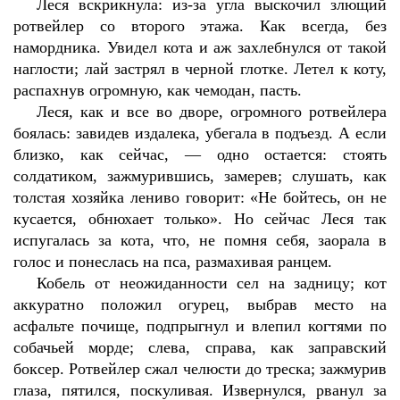
Леся вскрикнула: из-за угла выскочил злющий
ротвейлер со второго этажа. Как всегда, без
намордника. Увидел кота и аж захлебнулся от такой
наглости; лай застрял в черной глотке. Летел к коту,
распахнув огромную, как чемодан, пасть.
Леся, как и все во дворе, огромного ротвейлера
боялась: завидев издалека, убегала в подъезд. А если
близко, как сейчас, — одно остается: стоять
солдатиком, зажмурившись, замерев; слушать, как
толстая хозяйка лениво говорит: «Не бойтесь, он не
кусается, обнюхает только». Но сейчас Леся так
испугалась за кота, что, не помня себя, заорала в
голос и понеслась на пса, размахивая ранцем.
Кобель от неожиданности сел на задницу; кот
аккуратно положил огурец, выбрав место на
асфальте почище, подпрыгнул и влепил когтями по
собачьей морде; слева, справа, как заправский
боксер. Ротвейлер сжал челюсти до треска; зажмурив
глаза, пятился, поскуливая. Извернулся, рванул за