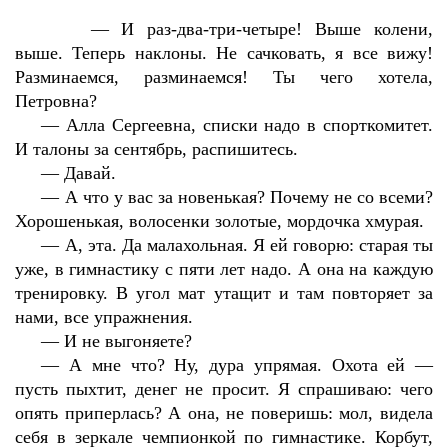
—
И раз-два-три-четыре! Выше колени,
выше. Теперь наклоны. Не сачковать, я все вижу!
Разминаемся, разминаемся! Ты чего хотела,
Петровна?
—
Алла Сергеевна, списки надо в спорткомитет.
И талоны за сентябрь, распишитесь.
—
Давай.
—
А что у вас за новенькая? Почему не со всеми?
Хорошенькая, волосенки золотые, мордочка хмурая.
—
А, эта. Да малахольная. Я ей говорю: старая ты
уже, в гимнастику с пяти лет надо. А она на каждую
тренировку. В угол мат утащит и там повторяет за
нами, все упражнения.
—
И не выгоняете?
—
А мне что? Ну, дура упрямая. Охота ей —
пусть пыхтит, денег не просит. Я спрашиваю: чего
опять приперлась? А она, не поверишь: мол, видела
себя в зеркале чемпионкой по гимнастике. Корбут,