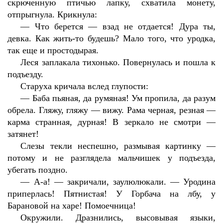
скрюченную птичью лапку, схватила монету,
отпрыгнула. Крикнула:
—
Что берется — взад не отдается! Дура ты,
девка. Как жить-то будешь? Мало того, что уродка,
так еще и простодырая.
Леся заплакала тихонько. Повернулась и пошла к
подъезду.
Старуха кричала вслед глупости:
—
Баба пьяная, да румяная! Ум пропила, да разум
обрела. Гляжу, гляжу — вижу. Рама черная, резная —
карма странная, дурная! В зеркало не смотри —
затянет!
Слезы текли неспешно, размывая картинку —
потому и не разглядела мальчишек у подъезда,
убегать поздно.
—
А-а! — закричали, заулюлюкали. — Уродина
приперлась! Пятнистая! У Горбача на лбу, у
Барановой на харе! Помоечница!
Окружили. Дразнились, высовывая языки,