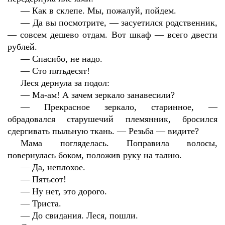
—
Как в склепе. Мы, пожалуй, пойдем.
—
Да вы посмотрите, — засуетился родственник,
— совсем дешево отдам. Вот шкаф — всего двести
рублей.
—
Спасибо, не надо.
—
Сто пятьдесят!
Леся дернула за подол:
—
Ма-ам! А зачем зеркало занавесили?
—
Прекрасное зеркало, старинное, —
обрадовался старушечий племянник, бросился
сдергивать пыльную ткань. — Резьба — видите?
Мама погляделась. Поправила волосы,
повернулась боком, положив руку на талию.
—
Да, неплохое.
—
Пятьсот!
—
Ну нет, это дорого.
—
Триста.
—
До свидания. Леся, пошли.