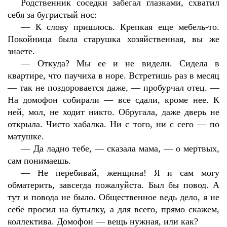
Родственник соседки забегал глазками, схватил
себя за бугристый нос:
—
К слову пришлось. Крепкая еще мебель-то.
Покойница была старушка хозяйственная, вы же
знаете.
—
Откуда? Мы ее и не видели. Сидела в
квартире, что паучиха в норе. Встретишь раз в месяц
— так не поздоровается даже, — пробурчал отец. —
На домофон собирали — все сдали, кроме нее. К
ней, мол, не ходит никто. Обругала, даже дверь не
открыла. Чисто хабалка. Ни с того, ни с сего — по
матушке.
—
Да ладно тебе, — сказала мама, — о мертвых,
сам понимаешь.
—
Не перебивай, женщина! Я и сам могу
обматерить, завсегда пожалуйста. Был бы повод. А
тут и повода не было. Общественное ведь дело, я не
себе просил на бутылку, а для всего, прямо скажем,
коллектива. Домофон — вещь нужная, или как?