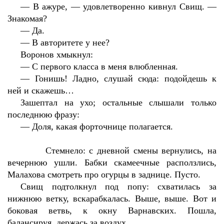
—
В ажуре, — удовлетворенно кивнул Свищ. —
Знакомая?
—
Да.
—
В авторитете у нее?
Воронов хмыкнул:
—
С первого класса в меня влюбленная.
—
Гонишь! Ладно, слушай сюда: подойдешь к
ней и скажешь…
Зашептал на ухо; остальные слышали только
последнюю фразу:
—
Доля, какая форточнице полагается.
Стемнело: с дневной смены вернулись, на
вечернюю ушли. Бабки скамеечные расползлись,
Малахова смотреть про огурцы в заднице. Пусто.
Свищ подтолкнул под попу: схватилась за
нижнюю ветку, вскарабкалась. Выше, выше. Вот и
боковая ветвь, к окну Варнавских. Пошла,
балансируя, держась за воздух.