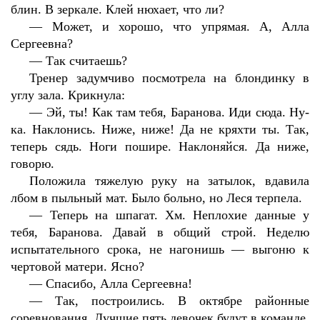
блин. В зеркале. Клей нюхает, что ли?
—
Может, и хорошо, что упрямая. А, Алла
Сергеевна?
—
Так считаешь?
Тренер задумчиво посмотрела на блондинку в
углу зала. Крикнула:
—
Эй, ты! Как там тебя, Баранова. Иди сюда. Ну-
ка. Наклонись. Ниже, ниже! Да не кряхти ты. Так,
теперь сядь. Ноги пошире. Наклоняйся. Да ниже,
говорю.
Положила тяжелую руку на затылок, вдавила
лбом в пыльный мат. Было больно, но Леся терпела.
—
Теперь на шпагат. Хм. Неплохие данные у
тебя, Баранова. Давай в общий строй. Неделю
испытательного срока, не нагонишь — выгоню к
чертовой матери. Ясно?
—
Спасибо, Алла Сергеевна!
—
Так, построились. В октябре районные
соревнования. Лучшие пять девочек будут в команде.