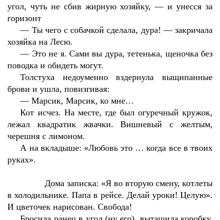
угол, чуть не сбив жирную хозяйку, — и унесся за
горизонт
—
Ты чего с собачкой сделала, дура! — закричала
хозяйка на Лесю.
—
Это не я. Сами вы дура, тетенька, щеночка без
поводка и обидеть могут.
Толстуха недоуменно вздернула выщипанные
брови и ушла, повизгивая:
—
Марсик, Марсик, ко мне…
Кот исчез. На месте, где был огуречный кружок,
лежал квадратик жвачки. Вишневый с желтым,
черешня с лимоном.
А на вкладыше: «Любовь это … когда все в твоих
руках».
Дома записка: «Я во вторую смену, котлеты
в холодильнике. Папа в рейсе. Делай уроки! Целую».
И цветочек нарисован. Свобода!
Бросила ранец в угол (ну его), вытащила коробку.