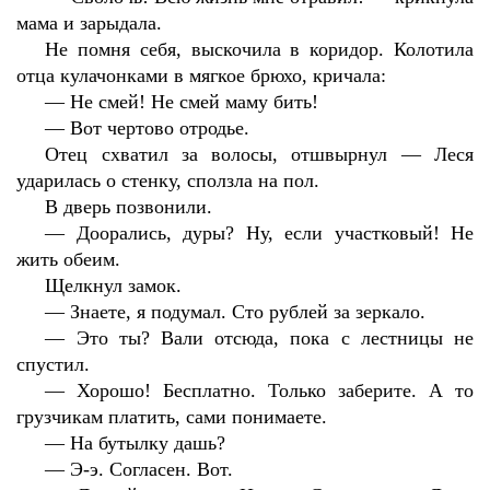
мама и зарыдала.
Не помня себя, выскочила в коридор. Колотила
отца кулачонками в мягкое брюхо, кричала:
—
Не смей! Не смей маму бить!
—
Вот чертово отродье.
Отец схватил за волосы, отшвырнул — Леся
ударилась о стенку, сползла на пол.
В дверь позвонили.
—
Доорались, дуры? Ну, если участковый! Не
жить обеим.
Щелкнул замок.
—
Знаете, я подумал. Сто рублей за зеркало.
—
Это ты? Вали отсюда, пока с лестницы не
спустил.
—
Хорошо! Бесплатно. Только заберите. А то
грузчикам платить, сами понимаете.
—
На бутылку дашь?
—
Э-э. Согласен. Вот.