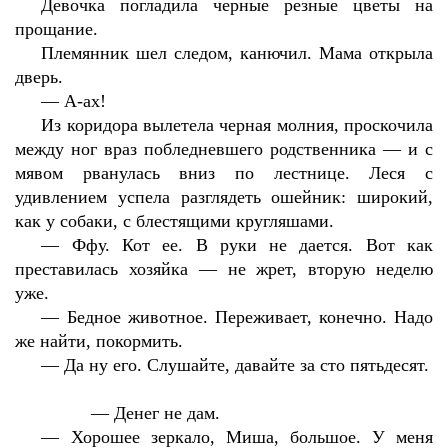
Девочка погладила черные резные цветы на
прощание.
Племянник шел следом, канючил. Мама открыла
дверь.
—
А-ах!
Из коридора вылетела черная молния, проскочила
между ног враз побледневшего родственника — и с
мявом рванулась вниз по лестнице. Леся с
удивлением успела разглядеть ошейник: широкий,
как у собаки, с блестящими кругляшами.
—
Ффу. Кот ее. В руки не дается. Вот как
преставилась хозяйка — не жрет, вторую неделю
уже.
—
Бедное животное. Переживает, конечно. Надо
же найти, покормить.
—
Да ну его. Слушайте, давайте за сто пятьдесят.
—
Денег не дам.
—
Хорошее зеркало, Миша, большое. У меня