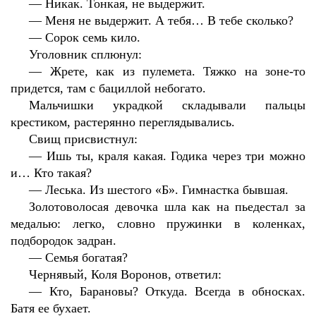
—
Никак. Тонкая, не выдержит.
—
Меня не выдержит. А тебя… В тебе сколько?
—
Сорок семь кило.
Уголовник сплюнул:
—
Жрете, как из пулемета. Тяжко на зоне-то
придется, там с бациллой небогато.
Мальчишки украдкой складывали пальцы
крестиком, растерянно переглядывались.
Свищ присвистнул:
—
Ишь ты, краля какая. Годика через три можно
и… Кто такая?
—
Леська. Из шестого «Б». Гимнастка бывшая.
Золотоволосая девочка шла как на пьедестал за
медалью: легко, словно пружинки в коленках,
подбородок задран.
—
Семья богатая?
Чернявый, Коля Воронов, ответил:
—
Кто, Барановы? Откуда. Всегда в обносках.
Батя ее бухает.