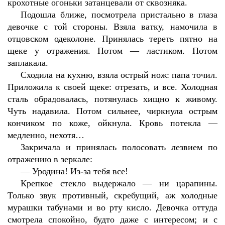
крохотные огоньки затанцевали от сквозняка.
Подошла ближе, посмотрела пристально в глаза
девочке с той стороны. Взяла ватку, намочила в
отцовском одеколоне. Принялась тереть пятно на
щеке у отражения. Потом — ластиком. Потом
заплакала.
Сходила на кухню, взяла острый нож: папа точил.
Приложила к своей щеке: отрезать, и все. Холодная
сталь обрадовалась, потянулась хищно к живому.
Чуть надавила. Потом сильнее, чиркнула острым
кончиком по коже, ойкнула. Кровь потекла —
медленно, нехотя…
Закричала и принялась полосовать лезвием по
отражению в зеркале:
—
Уродина! Из-за тебя все!
Крепкое стекло выдержало — ни царапины.
Только звук противный, скребущий, аж холодные
мурашки табунами и во рту кисло. Девочка оттуда
смотрела спокойно, будто даже с интересом; и с