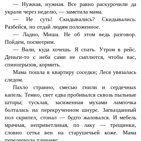
—
Нужная, нужная. Все равно раскурочили да
украли через неделю, — заметила мама.
—
Не суть! Скидывались? Скидывались.
Разбейся, но отдай людям положенное.
—
Ладно, Миша. Не об этом ведь разговор.
Пойдем, посмотрим.
—
Вали, куда хочешь. Я спать. Утром в рейс.
Деньги-то с неба сами не сыплются, чтобы вас,
спиногрызов, кормить.
Мама пошла в квартиру соседки; Леся увязалась
следом.
Пахло странно, смесью гнили и сердечных
капель. Темно, свет едва пробивался сквозь пыльные
шторы; тусклая, засиженная мухами лампочка
болталась на перекрученном шнуре. Загвазданный
пол скрипел, стонал — будто жаловался. И мебель
мрачная, неприветливая, по лаку — трещинки,
словно сетка вен на старушечьей коже. Мама
передернула плечами: