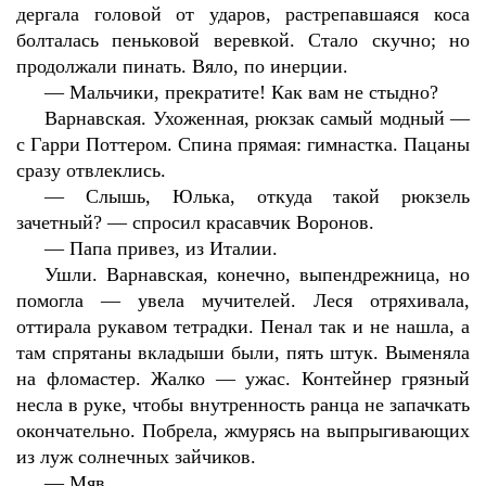
дергала головой от ударов, растрепавшаяся коса
болталась пеньковой веревкой. Стало скучно; но
продолжали пинать. Вяло, по инерции.
—
Мальчики, прекратите! Как вам не стыдно?
Варнавская. Ухоженная, рюкзак самый модный —
с Гарри Поттером. Спина прямая: гимнастка. Пацаны
сразу отвлеклись.
—
Слышь, Юлька, откуда такой рюкзель
зачетный? — спросил красавчик Воронов.
—
Папа привез, из Италии.
Ушли. Варнавская, конечно, выпендрежница, но
помогла — увела мучителей. Леся отряхивала,
оттирала рукавом тетрадки. Пенал так и не нашла, а
там спрятаны вкладыши были, пять штук. Выменяла
на фломастер. Жалко — ужас. Контейнер грязный
несла в руке, чтобы внутренность ранца не запачкать
окончательно. Побрела, жмурясь на выпрыгивающих
из луж солнечных зайчиков.
—
Мяв.