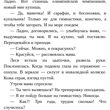
Ладно. Вот станешь олимпийской чемпионкой,
новый мне купишь.
—
Да, мамочка! И сарафан, и босоножки, и
купальник! Только не для гимнастики, конечно, а
чтобы тебе загорать. И на море поедем.
—
Ладно, договорились, — улыбнулась мама, —
выдумщица ты моя. Я на кухню, чай поставлю.
Переодевайся и приходи.
—
Сейчас. Можно, я покрасуюсь?
—
Красуйся, — рассмеялась мама.
Леся встала на цыпочки, развела руки.
Поклонилась. Когда подняла глаза на отражение —
охнула. В зеркале — силуэт в инвалидной коляске.
Кожа серая, взгляд пустой.
Утром мама спросила:
—
Ты чего валяешься? На тренировку опоздаешь.
—
Я не пойду больше на гимнастику. Никогда.
—
Как?! Три года, трудов сколько! Что
случилось?