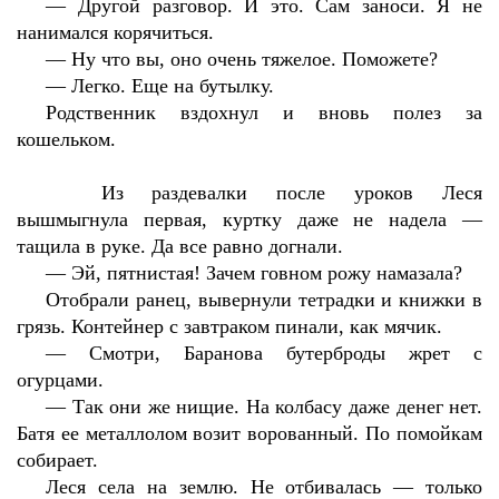
—
Другой разговор. И это. Сам заноси. Я не
нанимался корячиться.
—
Ну что вы, оно очень тяжелое. Поможете?
—
Легко. Еще на бутылку.
Родственник вздохнул и вновь полез за
кошельком.
Из раздевалки после уроков Леся
вышмыгнула первая, куртку даже не надела —
тащила в руке. Да все равно догнали.
—
Эй, пятнистая! Зачем говном рожу намазала?
Отобрали ранец, вывернули тетрадки и книжки в
грязь. Контейнер с завтраком пинали, как мячик.
—
Смотри, Баранова бутерброды жрет с
огурцами.
—
Так они же нищие. На колбасу даже денег нет.
Батя ее металлолом возит ворованный. По помойкам
собирает.
Леся села на землю. Не отбивалась — только