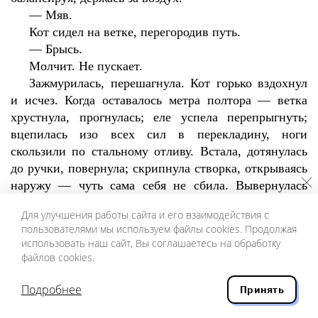
—
Мяв.
Кот сидел на ветке, перегородив путь.
—
Брысь.
Молчит. Не пускает.
Зажмурилась, перешагнула. Кот горько вздохнул
и исчез. Когда оставалось метра полтора — ветка
хрустнула, прогнулась; еле успела перепрыгнуть;
вцепилась изо всех сил в перекладину, ноги
скользили по стальному отливу. Встала, дотянулась
до ручки, повернула; скрипнула створка, открываясь
наружу — чуть сама себя не сбила. Вывернулась
едва.
Для улучшения работы сайта и его взаимодействия с
Шла по чужой квартире, страшные тени
пользователями мы используем файлы cookies. Продолжая
скользили по стенам, скрипел паркет:
использовать наш сайт, Вы соглашаетесь на обработку
—
Вор-ровка!
файлов cookies.
Сердце бухало так, что казалось: вся
десятиэтажка слышит. Замерла. Жутко захотелось
Подробнее
Принять
обратно, в окно — и спрыгнуть, ноги переломать,