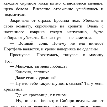
каждым скрипом ножа пятно становилось меньше,
щека белела. Внезапно отражение улыбнулось и
подмигнуло.
Закричала от страха. Бросила нож. Убежала в
свою комнату, скрючилась на кровати. Олень с
настенного коврика глядел испуганно, будто
собирался убежать. Как заснула — не заметила.
—
Вставай, соня. Почему не ела ничего?
Портфель валяется, и уроки наверняка не сделаны.
Проснулась. Потянулась, ткнулась в мамину
грудь.
—
Мамочка, ты меня любишь?
—
Конечно, лапушка.
—
Даже если я уродина?
—
Ну кто тебе такую глупость сказал? Ты у меня
красавица.
—
Где же красавица, с пятном.
—
Ну, ничего. Говорят, в Сибири ведунья живет
— она такие выводит, отваром, в тайге травку