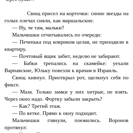
Свищ присел на корточки: синие звезды на
голых плечах сияли, как маршальские.
—
Ну, че там, мальки?
Мальчишки отчитывались по очереди:
—
Печенька под ковриком целая, не приходили в
квартиру.
—
Почтовый ящик забит, неделю не забирают.
—
Бабки трепались на скамейке: уехали
Варнавские, Юльку повезли к врачам в Израиль.
Свищ кивнул. Приоткрыл рот, щелкнул себя по
фиксе.
—
Маза. Только замки у них хитрые, не взять.
Через окно надо. Фортку забыли закрыть?
—
Как? Третий этаж.
—
По ветке. Прямо к окну подходит.
Мальчишки глянули, поежились. Воронов
протянул: