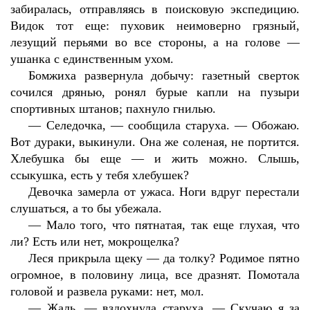
забиралась, отправляясь в поисковую экспедицию.
Видок тот еще: пуховик неимоверно грязный,
лезущий перьями во все стороны, а на голове —
ушанка с единственным ухом.
Бомжиха развернула добычу: газетный сверток
сочился дрянью, ронял бурые капли на пузыри
спортивных штанов; пахнуло гнилью.
—
Селедочка, — сообщила старуха. — Обожаю.
Вот дураки, выкинули. Она же соленая, не портится.
Хлебушка бы еще — и жить можно. Слышь,
ссыкушка, есть у тебя хлебушек?
Девочка замерла от ужаса. Ноги вдруг перестали
слушаться, а то бы убежала.
—
Мало того, что пятнатая, так еще глухая, что
ли? Есть или нет, мокрощелка?
Леся прикрыла щеку — да толку? Родимое пятно
огромное, в половину лица, все дразнят. Помотала
головой и развела руками: нет, мол.
—
Жаль, — вздохнула старуха. — Скучаю я за