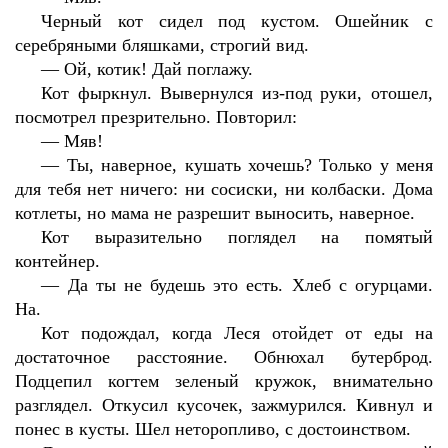
Черный кот сидел под кустом. Ошейник с
серебряными бляшками, строгий вид.
—
Ой, котик! Дай поглажу.
Кот фыркнул. Вывернулся из-под руки, отошел,
посмотрел презрительно. Повторил:
—
Мяв!
—
Ты, наверное, кушать хочешь? Только у меня
для тебя нет ничего: ни сосиски, ни колбаски. Дома
котлеты, но мама не разрешит выносить, наверное.
Кот выразительно поглядел на помятый
контейнер.
—
Да ты не будешь это есть. Хлеб с огурцами.
На.
Кот подождал, когда Леся отойдет от еды на
достаточное расстояние. Обнюхал бутерброд.
Подцепил когтем зеленый кружок, внимательно
разглядел. Откусил кусочек, зажмурился. Кивнул и
понес в кусты. Шел неторопливо, с достоинством.