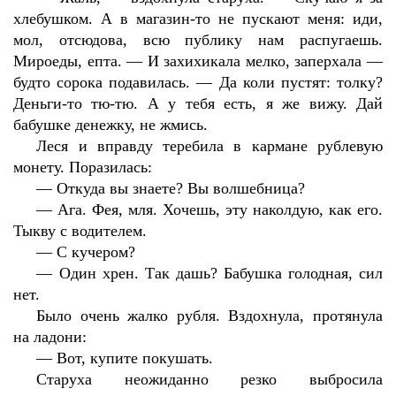
хлебушком. А в магазин-то не пускают меня: иди,
мол, отсюдова, всю публику нам распугаешь.
Мироеды, епта. — И захихикала мелко, заперхала —
будто сорока подавилась. — Да коли пустят: толку?
Деньги-то тю-тю. А у тебя есть, я же вижу. Дай
бабушке денежку, не жмись.
Леся и вправду теребила в кармане рублевую
монету. Поразилась:
—
Откуда вы знаете? Вы волшебница?
—
Ага. Фея, мля. Хочешь, эту наколдую, как его.
Тыкву с водителем.
—
С кучером?
—
Один хрен. Так дашь? Бабушка голодная, сил
нет.
Было очень жалко рубля. Вздохнула, протянула
на ладони:
—
Вот, купите покушать.
Старуха неожиданно резко выбросила