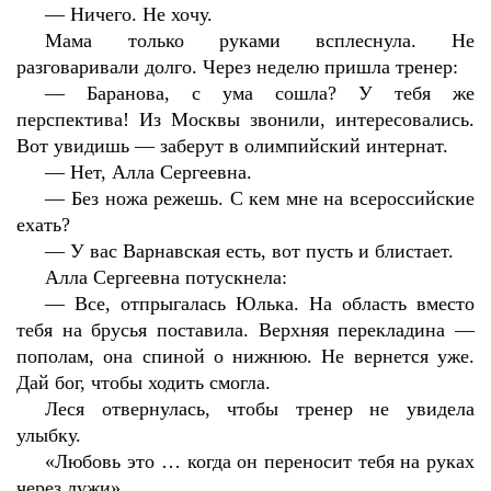
—
Ничего. Не хочу.
Мама только руками всплеснула. Не
разговаривали долго. Через неделю пришла тренер:
—
Баранова, с ума сошла? У тебя же
перспектива! Из Москвы звонили, интересовались.
Вот увидишь — заберут в олимпийский интернат.
—
Нет, Алла Сергеевна.
—
Без ножа режешь. С кем мне на всероссийские
ехать?
—
У вас Варнавская есть, вот пусть и блистает.
Алла Сергеевна потускнела:
—
Все, отпрыгалась Юлька. На область вместо
тебя на брусья поставила. Верхняя перекладина —
пополам, она спиной о нижнюю. Не вернется уже.
Дай бог, чтобы ходить смогла.
Леся отвернулась, чтобы тренер не увидела
улыбку.
«Любовь это … когда он переносит тебя на руках
через лужи».