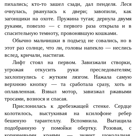
пихались; кто-то зашел сзади, дал пенделя. Леся
очнулась, рванулась к двери; завопили, как
загонщики на охоте. Пружина тугая; дернула двумя
руками, повезло — с первого раза открыла и в
спасительную темноту, провонявшую кошками.
Обычно мальчишки в подъезд не совались, но в
этот раз солнце, что ли, головы напекло — неслись
вслед, кричали, настигая.
Лифт стоял на первом. Завизжали створки,
угрожая откусить руки преследователям;
захлопнулись с жутким лязгом. Нажала самую
верхнюю кнопку — та сработала сразу, хоть и
оплавленная. Взвыл мотор, завизжал ржавыми
тросами, вознося и спасая.
Прислонилась к дребезжащей стенке. Сердце
колотилось, выстукивая на ксилофоне ребер
бешеную тарантеллу. Вспомнила. Вытащила
подобранную у помойки обертку. Розовая, с
коричневыми краями — значит шоколадная.