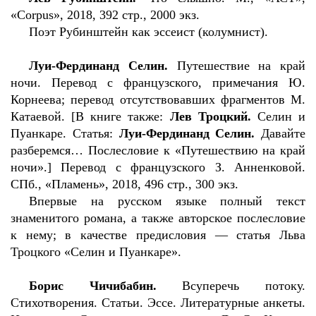
«Corpus», 2018, 392 стр., 2000 экз.
Поэт Рубинштейн как эссеист (колумнист).
Луи-Фердинанд Селин.
Путешествие на край
ночи. Перевод с французского, примечания Ю.
Корнеева; перевод отсутствовавших фрагментов М.
Катаевой. [В книге также:
Лев Троцкий.
Селин и
Пуанкаре. Статья:
Луи-Фердинанд Селин.
Давайте
разберемся… Послесловие к «Путешествию на край
ночи».] Перевод с французского З. Анненковой.
СПб., «Пламень», 2018, 496 стр., 300 экз.
Впервые на русском языке полный текст
знаменитого романа, а также авторское послесловие
к нему; в качестве предисловия — статья Льва
Троцкого «Селин и Пуанкаре».
Борис Чичибабин.
Всуперечь потоку.
Стихотворения. Статьи. Эссе. Литературные анкеты.