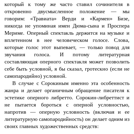
который к тому же часто ставил сочинителя в
откровенно двусмысленное положение — мы
говорим: «Травиата» Верди и «Кармен» Бизе,
никогда не упоминая имен Дюма-сына и Проспера
Мериме. Оперный спектакль держится на музыке и
вплетенном в нее человеческом голосе. Слова,
которые голос этот выпевает, — только повод для
звучания голоса. И потому литературная
составляющая оперного спектакля может позволить
себе быть условной, я бы сказал, гротескно (если не
самопародийно) условной.
В случае с Сорокиным именно эта особенность
жанра и делает органичным обращение писателя к
эстетике оперного либретто. Сорокин-либреттист и
не пытается бороться с оперной условностью,
напротив — оперную условность (включая и ее
литературную самопародийность) он делает одним из
своих главных художественных средств: