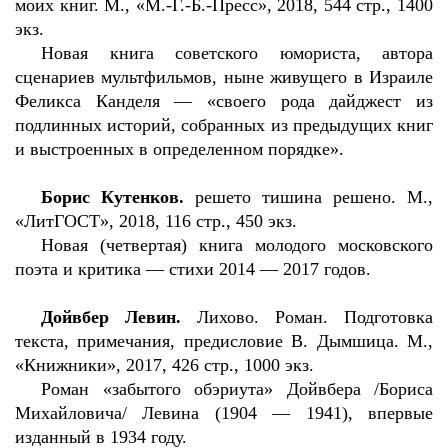
моих книг. М., «М.-Г.-Б.-Пресс», 2018, 544 стр., 1400
экз.
Новая книга советского юмориста, автора
сценариев мультфильмов, ныне живущего в Израиле
Феликса Канделя — «своего рода дайджест из
подлинных историй, собранных из предыдущих книг
и выстроенных в определенном порядке».
Борис Кутенков.
решето тишина решено. М.,
«ЛитГОСТ», 2018, 116 стр., 450 экз.
Новая (четвертая) книга молодого московского
поэта и критика — стихи 2014 — 2017 годов.
Дойвбер Левин.
Лихово. Роман. Подготовка
текста, примечания, предисловие В. Дымшица. М.,
«Книжники», 2017, 426 стр., 1000 экз.
Роман «забытого обэриута» Дойвбера /Бориса
Михайловича/ Левина (1904 — 1941), впервые
изданный в 1934 году.