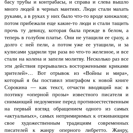
басу трубы и контрабасы, и справа и слева вышло
много людей в черных мантиях. Люди стали махать
руками, а в руках у них было что-то вроде кинжалов;
потом прибежали еще какие-то люди и стали тащить
прочь ту девицу, которая была прежде в белом, а
теперь в голубом платье. Они не утащили ее сразу, а
долго с ней пели, а потом уже ее утащили, и за
кулисами ударили три раза во что-то железное, и все
стали на колена и запели молитву. Несколько раз все
эти действия прерывались восторженными криками
зрителей»… Вот отрывок из «Войны и мира»,
который я бы поставил эпиграфом к новой книге
Сорокина — как текст, отчасти вводящий нас в
поэтику «оперной прозы» известного писателя и
снимающий недоумение перед противоестественным
на первый взгляд обращением одного из самых
«актуальных», самых непримиримых к отживающим
свое художественным традициям современных
писателей к жанру оперного либретто. Жанру,