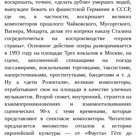
воскрешать, точнее, «делать дубли» умерших людей,
вынужден бежать из фашистской Германии в СССР,
где он, в частности, воскрешает великих
композиторов прошлого: Чайковского, Мусоргского,
Вагнера, Моцарта, делая это вопреки наказу Сталина
сосредоточиться на воспроизводстве «героев
страны». Основное действие оперы разворачивается
в 1993 году на площади Трех вокзалов в Москве, на
сцене, заполненной спешащими на поезда
пассажирами, вокзальными торговцами, таксистами,
наперсточниками, проститутками, бандитами и т. д.
Ну а «дети Розенталя», великие композиторы,
отрабатывают свое на площади в качестве уличных
музыкантов. Второй сюжет, внутренний, строится на
взаимопроникновениях и взаимооталкиваниях
сценических 90-х с теми временами, которые
представляют в спектакле композиторы. Читателю
предлагается множество отсылок к истории
европейской культуры — от «Фауста» Гёте до