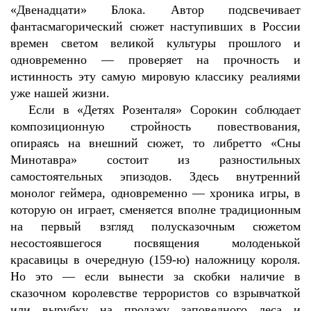
«Двенадцати» Блока. Автор подсвечивает
фантасмагорический сюжет наступивших в России
времен светом великой культуры прошлого и
одновременно — проверяет на прочность и
истинность эту самую мировую классику реалиями
уже нашей жизни.
Если в «Детях Розенталя» Сорокин соблюдает
композиционную стройность повествования,
опираясь на внешний сюжет, то либретто «Сны
Минотавра» состоит из разностильных
самостоятельных эпизодов. Здесь внутренний
монолог геймера, одновременно — хроника игры, в
которую он играет, сменяется вполне традиционным
на первый взгляд полусказочным сюжетом
несостоявшегося посвящения молоденькой
красавицы в очередную (159-ю) наложницу короля.
Но это — если вынести за скобки наличие в
сказочном королевстве террористов со взрывчаткой
или вырубку на продажу заповедного леса и