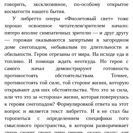
говорить, эксклюзивное, по-особому открытое
косматости нашего бытия.
У либретто оперы «Фиолетовый свет» тоже
хорошо освоенное читателем/зрителем начало:
пятеро вполне симпатичных зрителю — и друг другу
— горожан оказываются запертыми в загородном
доме снегопадом, небывалым по длительности и
обильности. Герои отрезаны от мира. На исходе еда и
топливо. И помощи ждать неоткуда. Но герои с
самого начал демонстрируют готовность
противостоять обстоятельствам. Точнее,
противостоять той силе, той стороне жизни, которую
открывают для них обстоятельства. Что это за сила,
или что это за «сторона» жизни, которая повернулась
к героям снегопадом? Формулировкой ответа на этот
вопрос и является текст либретто. И я не стал бы
торопиться с определением специфики того
смыслового пространства, в котором разворачивает
автор сюжет своих пяти героев, скажу сразу: для