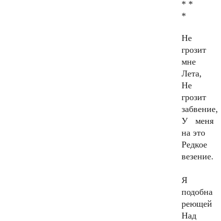
* *
*
Не
грозит
мне
Лета,
Не
грозит
забвение,
У меня
на это
Редкое
везение.
Я
подобна
реющей
Над