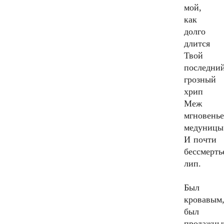
мой,
как
долго
длится
Твой
последни
грозный
хрип
Меж
мгновень
медуницы
И почти
бессмерть
лип.
Был
кровавым
был
продажны