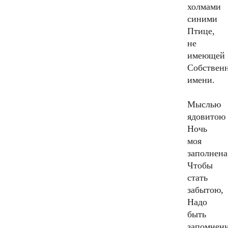
холмами
синими
Птице,
не
имеющей
Собствен
имени.
Мыслью
ядовитою
Ночь
моя
заполнена
Чтобы
стать
забытою,
Надо
быть
запомнен