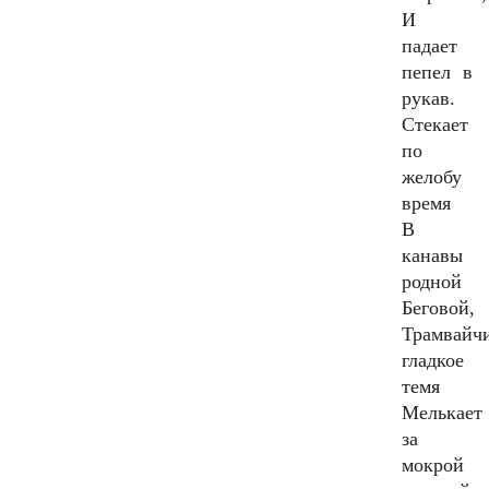
И
падает
пепел в
рукав.
Стекает
по
желобу
время
В
канавы
родной
Беговой,
Трамвайч
гладкое
темя
Мелькает
за
мокрой