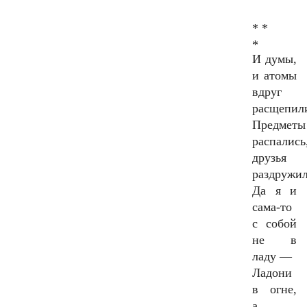
* *
*
И думы,
и атомы
вдруг
расщепил
Предметы
распались
друзья
раздружил
Да я и
сама-то
с собой
не в
ладу —
Ладони
в огне,
а