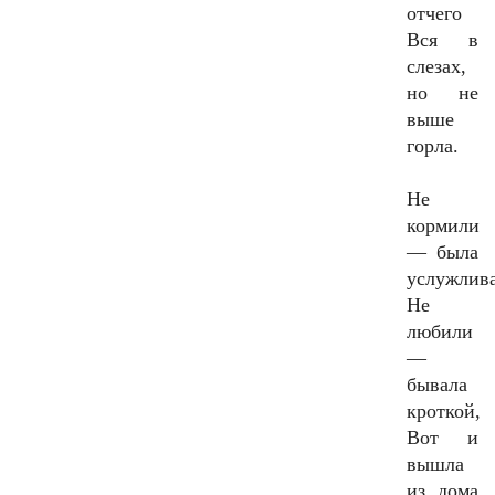
отчего
Вся в
слезах,
но не
выше
горла.
Не
кормили
— была
услужлива
Не
любили
—
бывала
кроткой,
Вот и
вышла
из дома