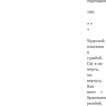
перечеркн
1991
* *
*
Чудесной
взыскана
я
судьбой,
Где я ни
ючусь,
ни
верчусь,
Как
винт с
бракован
резьбой,