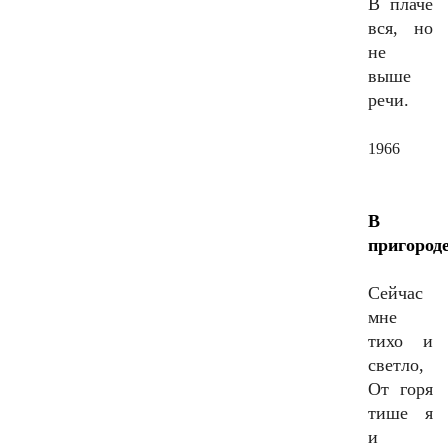
В плаче
вся, но
не
выше
речи.
1966
В
пригород
Сейчас
мне
тихо и
светло,
От горя
тише я
и