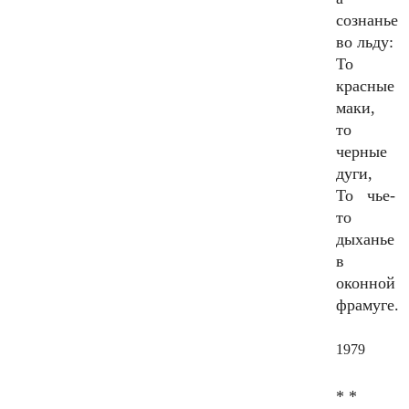
сознанье
во льду:
То
красные
маки,
то
черные
дуги,
То чье-
то
дыханье
в
оконной
фрамуге.
1979
* *