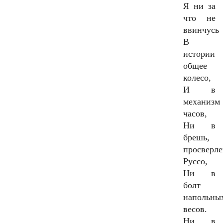
Я ни за
что не
ввинчусь
В
истории
общее
колесо,
И в
механизм
часов,
Ни в
брешь,
просверл
Руссо,
Ни в
болт
напольны
весов.
Ни в