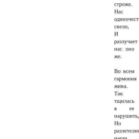
строже.
Нас
одиночест
свело,
И
разлучает
нас оно
же.
Во всем
гармония
жива.
Так
тщилась
я ее
нарушить
Но
разлетели
наши