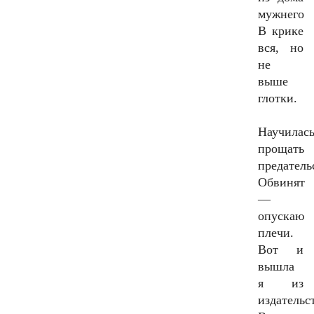
мужнего
В крике
вся, но
не
выше
глотки.
Научилас
прощать
предатель
Обвинят
—
опускаю
плечи.
Вот и
вышла
я из
издательс