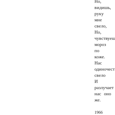
Но,
видишь,
руку
мне
свело,
Но,
чувствуеш
мороз
по
коже.
Нас
одиночест
свело
И
разлучает
нас оно
же.
1966