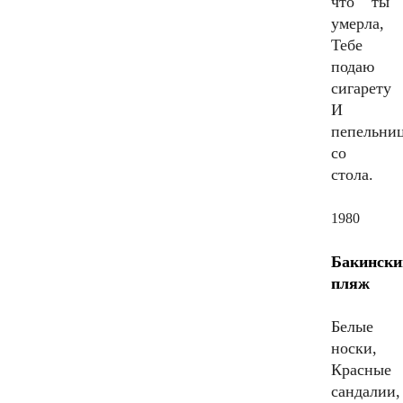
что ты
умерла,
Тебе
подаю
сигарету
И
пепельни
со
стола.
1980
Бакински
пляж
Белые
носки,
Красные
сандалии,