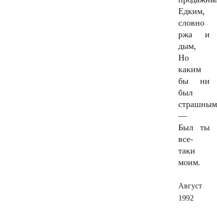
Едким,
словно
ржа и
дым,
Но
каким
бы ни
был
страшны
—
Был ты
все-
таки
моим.
Август
1992