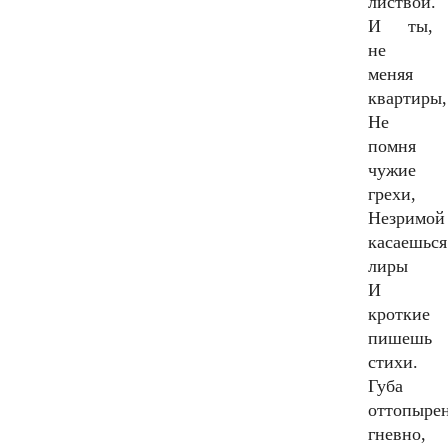
листвой.
И ты,
не
меняя
квартиры,
Не
помня
чужие
грехи,
Незримой
касаешься
лиры
И
кроткие
пишешь
стихи.
Губа
оттопыре
гневно,