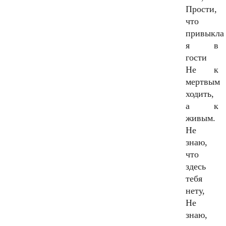
Прости,
что
привыкла
я в
гости
Не к
мертвым
ходить,
а к
живым.
Не
знаю,
что
здесь
тебя
нету,
Не
знаю,