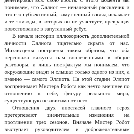
делегировал всю свою ярость. С этого момента мы
понимаем, что Эллиот — ненадежный рассказчик и
что его субъективный, замутненный взгляд искажает
и те эпизоды, в которых он не участвует, превращая
повествование в запутанный ребус.
В начале истории иллюзорность дополнительной
личности Эллиота тщательно скрыта от нас.
Мизансцены построены таким образом, что оба
персонажа кажутся нам вовлеченными в общие
разговоры, и лишь постфактум мы понимаем, что
окружающие видят и слышат только одного из них, а
именно — самого Эллиота. На этой стадии Эллиот
воспринимает Мистера Робота как нечто внешнее по
отношению к себе, фигуру реального мира,
существующую независимо от него.
Отношения двух ипостасей главного героя
претерпевают значительные изменения на
протяжении трех сезонов. Вначале Мистер Робот
выступает руководителем и доброжелательным