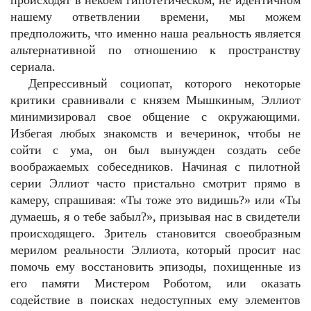
происходят в некоем гипотетическом, не идентичном
нашему ответвлении времени, мы можем
предположить, что именно наша реальность является
альтернативной по отношению к пространству
сериала.
Депрессивный социопат, которого некоторые
критики сравнивали с князем Мышкиным, Эллиот
минимизировал свое общение с окружающими.
Избегая любых знакомств и вечеринок, чтобы не
сойти с ума, он был вынужден создать себе
воображаемых собеседников. Начиная с пилотной
серии Эллиот часто пристально смотрит прямо в
камеру, спрашивая: «Ты тоже это видишь?» или «Ты
думаешь, я о тебе забыл?», призывая нас в свидетели
происходящего. Зритель становится своеобразным
мерилом реальности Эллиота, который просит нас
помочь ему восстановить эпизоды, похищенные из
его памяти Мистером Роботом, или оказать
содействие в поисках недоступных ему элементов