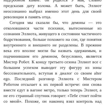
надгробном камне: он родился 9 мая, словно
предсказав дату взлома. А может быть, Эллиот
неосознанно выбрал именно этот день для своей
революции в память отца.
Сегодня мы сказали бы, что демоны — это
отколовшиеся части психики, вытесненные из
сознания Эллиота, живущего в состоянии частичного
бодрствования, больше похожего на сон, где понятия
внутреннего и внешнего не разделены. В прежние
века его вполне могли бы назвать одержимым, и
подчинившим его демоном, безусловно, является
Мистер Робот. К концу третьего сезона Эллиот все с
большим успехом выводит эту фигуру из зоны
бессознательного, вступая в диалог со своим alter
ego. Последний разговор Эллиота с Мистером
Роботом отсылает к их первой встрече: они снова
вместе едут в вагоне метро, только теперь Эллиот, а
не его странный спутник говорит: «Тебе стоит пойти
со мной». Похоже, он наконец взял контроль над