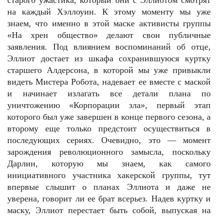
старого ужастика, который они с Эллиотом смотрят
на каждый Хэллоуин. К этому моменту мы уже
знаем, что именно в этой маске активисты группы
«На хрен общество» делают свои публичные
заявления. Под влиянием воспоминаний об отце,
Эллиот достает из шкафа сохранившуюся куртку
старшего Алдерсона, в которой мы уже привыкли
видеть Мистера Робота, надевает ее вместе с маской
и начинает излагать все детали плана по
уничтожению «Корпорации зла», первый этап
которого был уже завершен в конце первого сезона, а
второму еще только предстоит осуществиться в
последующих сериях. Очевидно, это — момент
зарождения революционного замысла, поскольку
Дарлин, которую мы знаем, как самого
инициативного участника хакерской группы, тут
впервые слышит о планах Эллиота и даже не
уверена, говорит ли ее брат всерьез. Надев куртку и
маску, Эллиот перестает быть собой, выпуская на