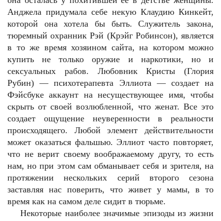
она осталась у похитившей ее в детстве женщины.
Анджела придумала себе некую Клаудию Кинкейт,
которой она хотела бы быть. Служитель закона,
тюремный охранник Рэй (Крэйг Робинсон), является
в то же время хозяином сайта, на котором можно
купить не только оружие и наркотики, но и
сексуальных рабов. Любовник Кристы (Глория
Рубин) — психотерапевта Эллиота — создает на
Фэйсбуке аккаунт на несуществующее имя, чтобы
скрыть от своей возлюбленной, что женат. Все это
создает ощущение неуверенности в реальности
происходящего. Любой элемент действительности
может оказаться фальшью. Эллиот часто повторяет,
что не верит своему воображаемому другу, то есть
нам, но при этом сам обманывает себя и зрителя, на
протяжении нескольких серий второго сезона
заставляя нас поверить, что живет у мамы, в то
время как на самом деле сидит в тюрьме.
Некоторые наиболее значимые эпизоды из жизни