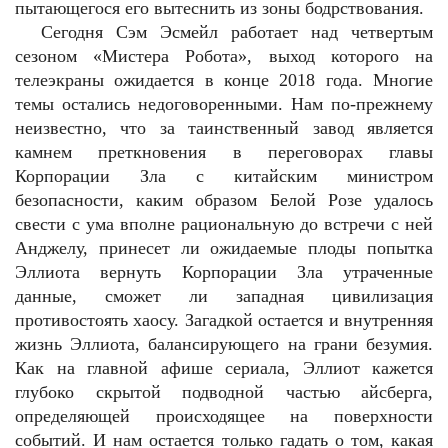
пытающегося его вытеснить из зоны бодрствования.
Сегодня Сэм Эсмейл работает над четвертым
сезоном «Мистера Робота», выход которого на
телеэкраны ожидается в конце 2018 года. Многие
темы остались недоговоренными. Нам по-прежнему
неизвестно, что за таинственный завод является
камнем преткновения в переговорах главы
Корпорации Зла с китайским министром
безопасности, каким образом Белой Розе удалось
свести с ума вполне рациональную до встречи с ней
Анджелу, принесет ли ожидаемые плоды попытка
Эллиота вернуть Корпорации Зла утраченные
данные, сможет ли западная цивилизация
противостоять хаосу. Загадкой остается и внутренняя
жизнь Эллиота, балансирующего на грани безумия.
Как на главной афише сериала, Эллиот кажется
глубоко скрытой подводной частью айсберга,
определяющей происходящее на поверхности
событий. И нам остается только гадать о том, какая