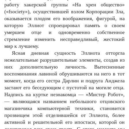
работу хакерской группы «На хрен общество»
(«fsociety»), осуществившей взлом Корпорации Зла,
оказывается плодом его воображения, фигурой, на
которую Эллиот спроецировал память о своем
умершем отце и одновременно собственное
стремление изменить несправедливый, жестокий
мир к лучшему.
Ясная дневная сущность Эллиота отторгла
нежелательные разрушительные элементы, создав из
них дополнительную личность. Вытесненные
воспоминания лавиной обрушиваются на него в тот
момент, когда его сестра Дарлин и подруга Анджела
застают его беседующим с пустотой на могиле отца.
Надпись на куртке незнакомца — «Мистер Робот»,
— являющаяся названием небольшого отцовского
магазинчика компьютерной техники, становится
прозвищем этой отделившейся от Эллиота, более
активной и решительной его ипостаси, которой он