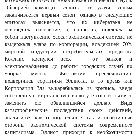
возможность обрести независимость и начать с нуля.
Эйфорией команды Эллиота от удачи взлома
заканчивается первый сезон, однако в следующих
эпизодах выясняется, что их кибератака не
освободила население, а, напротив, повлекла за
собой наступление хаоса: экономическая система не
выдержала удара по корпорации, владеющей 70%
мировой индустрии потребительских кредитов.
Коллапс коснулся всех — от банков и
электроснабжения до работы городских служб по
уборке мусора. Жестокому преследованию
подверглись соратники Эллиота, в то время как
Корпорация Зла выкарабкалась из кризиса, введя
собственную виртуальную валюту e-coin и пытаясь
заменить ею обвалившийся доллар. Видя
катастрофические последствия своих действий,
анализируя как отрицательные, так и позитивные
стороны экономической системы современного
капитализма, Эллиот приходит к необходимости