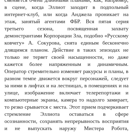
сменяется очень длинными планами, как, например,
в сцене, когда Эллиот заходит в подпольный
интернет-клуб, или когда Анджела проникает на
этаж, занятый агентами ФБР. Вся пятая серия
третьего сезона, посвященная захвату
демонстрантами Корпорации Зла, подобно «Русскому
ковчегу» А. Сокурова, снята единым бесконечно
длящимся планом. Действие в таких эпизодах не
только не теряет своей насыщенности, но даже
кажется более напряженным и динамичным.
Оператор стремительно изменяет ракурсы и планы, в
разном темпе движется вокруг персонажей, следует
за ними в лифтах и на лестницах, в помещениях и на
улице, изображение включает телерепортажи и
компьютерные экраны, камера то надолго замирает,
то резко срывается с места. Этот прием подчеркивает
стремление Эллиота оставаться в сфере
осознанности, сохранять непрерывность восприятия
и не выпускать наружу Мистера Робота,