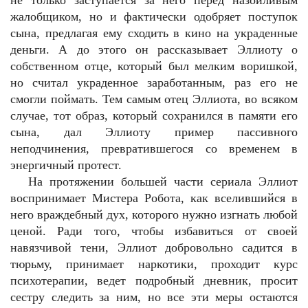
не только заступается за него перед назойливым
жалобщиком, но и фактически одобряет поступок
сына, предлагая ему сходить в кино на украденные
деньги. А до этого он рассказывает Эллиоту о
собственном отце, который был мелким воришкой,
но считал украденное заработанным, раз его не
смогли поймать. Тем самым отец Эллиота, во всяком
случае, тот образ, который сохранился в памяти его
сына, дал Эллиоту пример пассивного
неподчинения, превратившегося со временем в
энергичный протест.
На протяжении большей части сериала Эллиот
воспринимает Мистера Робота, как вселившийся в
него враждебный дух, которого нужно изгнать любой
ценой. Ради того, чтобы избавиться от своей
навязчивой тени, Эллиот добровольно садится в
тюрьму, принимает наркотики, проходит курс
психотерапии, ведет подробный дневник, просит
сестру следить за ним, но все эти меры остаются