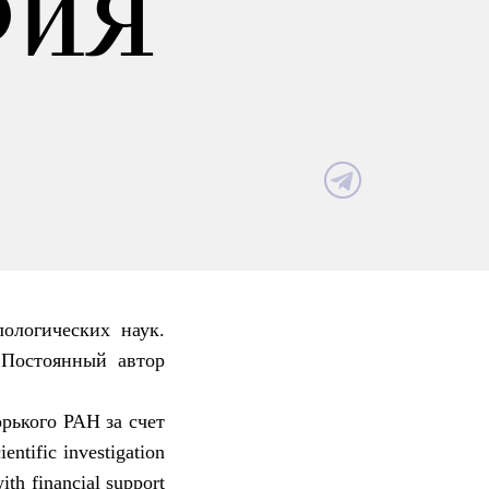
РИЯ
ологических наук.
 Постоянный автор
орького
РАН
за
счет
ntific investigation
ith financial support