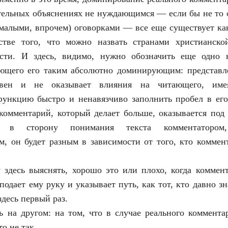
тельных объяснениях не нуждающимся — если бы не то о
емалыми, впрочем) оговорками — все еще существует к
стве того, что можно назвать странами христианской
сти. И здесь, видимо, нужно обозначить еще одно к
ающего его таким абсолютно доминирующим: представле
ивен и не оказывает влияния на читающего, им
функцию быстро и ненавязчиво заполнить пробел в его
комментарий, который делает больше, оказывается по
я в сторону понимания текста комментатором
, он будет разным в зависимости от того, кто коммен
 здесь выяснять, хорошо это или плохо, когда коммент
 подает ему руку и указывает путь, как тот, кто давно з
здесь первый раз.
ь на другом: на том, что в случае реального коммента
то не так.