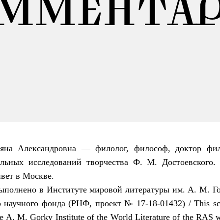
ММЕНТА
ьяна Александровна — филолог, философ, доктор фил
льных исследований творчества Ф. М. Достоевского.
вет в Москве.
ыполнено в Институте мировой литературы им. А
.
М
.
Г
о
научного
фонда
(
РНФ
,
проект
№ 17-18-01432) / This scie
he A. M. Gorky Institute of the World Literature of the RAS w