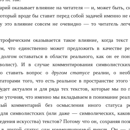
рий оказывает влияние на читателя — и, может быть, си
который вроде бы ставит перед собой задачей именно не 
у это влияние совсем не очевидно — то читатель легч
трофическим оказывается такое влияние, когда текст
ем, что единственно может предложить в качестве ре
олгом оставаться в области реального, как он ее пон
волист). И в случае комментирования символистских
мо ставить вопрос о
другом статусе
реалии, о необ
аторами того, что есть реальное в пространстве этого 
будет актуален и для ряда тех текстов, которые мы по
не уточняя, что именно мы вкладываем в понимание реал
ный комментарий без осмысления иного статуса ре
 для символистских (или даже — символических, каков
дения искусства) текстов? Потому что он, сохраняя поз
 в другой статус
сам комментируемый текст
. Он — д