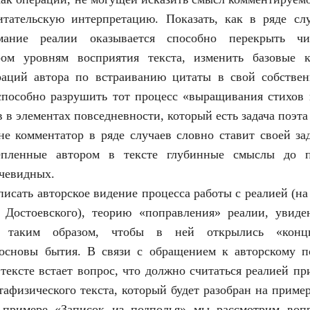
итательскую интерпретацию. Показать, как в ряде слу
мание реалии оказывается способно перекрыть ч
ом уровням восприятия текста, изменить базовые к
раций автора по встраиванию цитаты в свой собствен
пособно разрушить тот процесс «выращивания стихов 
в элементах повседневности, который есть задача поэта
е комментатор в ряде случаев словно ставит своей за
епленные автором в тексте глубинные смыслы до 
чевидных.
писать авторское видение процесса работы с реалией (на
а Достоевского), теорию «поправления» реалии, увид
», таким образом, чтобы в ней открылись «ко
основы бытия. В связи с обращением к авторскому 
тексте встает вопрос, что должно считаться реалией п
тафизического текста, который будет разобран на приме
 примере «Записок из подполья» мы рассмотрим воп