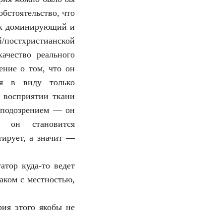
бстоятельство, что
ак доминирующий и
/постхристианской
ачество реального
ние о том, что он
ея в виду только
 восприятии ткани
д подозрением — он
, он становится
тирует, а значит —
атор куда-то ведет
наком с местностью,
рия этого якобы не