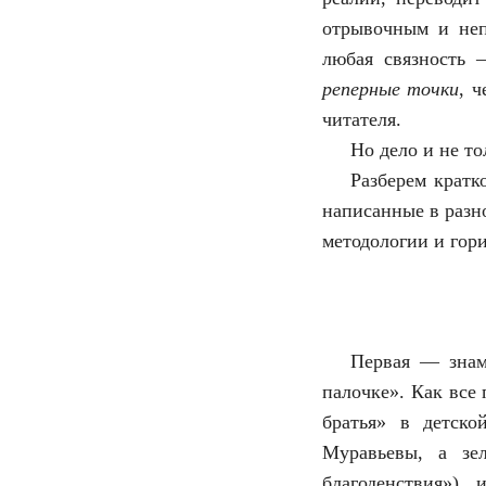
отрывочным и неп
любая связность
реперные точки
, 
читателя.
Но дело и не то
Разберем кратк
написанные в разн
методологии и гори
Первая — знаме
палочке». Как все 
братья» в детско
Муравьевы, а зе
благоденствия»)