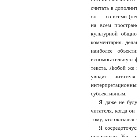
считать в дополни
он — со всеми (н
на всем простран
культурной общно
комментария, дел
наиболее объект
вспомогательную 
текста. Любой же 
уводит читател
интерпретационным
субъективным.
Я даже не буду
читателя, когда он
тому, кто оказался 
Я сосредоточус
происходит. Увы, э