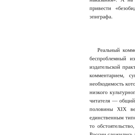
привести «безоби
эпиграфа.
Реальный комм
беспроблемный и
издательской прак
комментарием, с
необходимость кот
низкого культурно
читателя — общий 
половины XIX ве
единственным типо
то обстоятельств
России сложились 