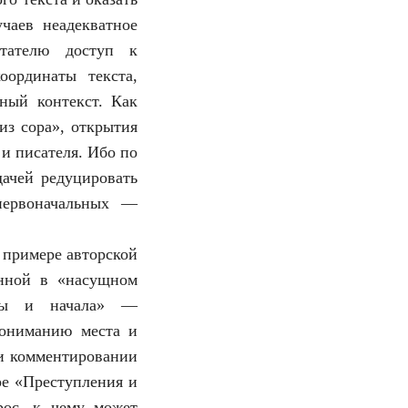
чаев неадекватное
итателю доступ к
оординаты текста,
ный контекст. Как
из сора», открытия
 и писателя. Ибо по
дачей редуцировать
первоначальных —
 примере авторской
енной в «насущном
нцы и начала» —
пониманию места и
ри комментировании
ре «Преступления и
рос, к чему может