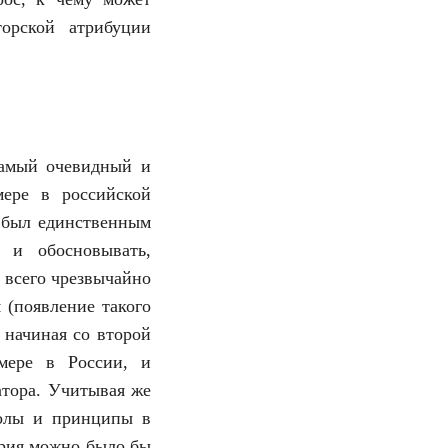
торской атрибуции
самый очевидный и
ере в российской
н был единственным
 и обосновывать,
 всего чрезвычайно
 (появление такого
 начиная со второй
мере в России, и
атора. Учитывая же
колы и принципы в
ария можно было бы