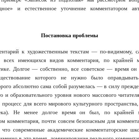
дное» и естественное уточнение комментатором ав
Постановка проблемы
ентарий к художественным текстам — по-видимому, 
з всех имеющихся видов комментария, по крайней м
тике. Долгое — собственно, все советское — время о
уществование которого не нужно было оправдывать
орого абсолютно сама собой разумелась — в силу прежде
го и образовательного уровня нового массового читателя
процесс для всего мирового культурного пространства,
ка). Не менее долгое время он был, по крайней 
м комментария, почти совсем безопасным для коммент
о, что современные академические комментаторские ш
именно в это время, доминирование реального коммент