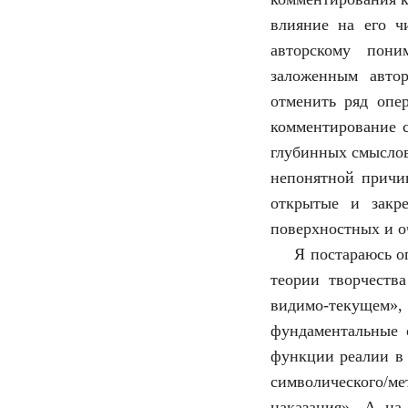
влияние на его ч
авторскому пони
заложенным автор
отменить ряд опе
комментирование с
глубинных смыслов 
непонятной причин
открытые и закр
поверхностных и о
Я постараюсь о
теории творчеств
видимо-текущем
фундаментальные 
функции реалии в 
символического/ме
наказания». А на