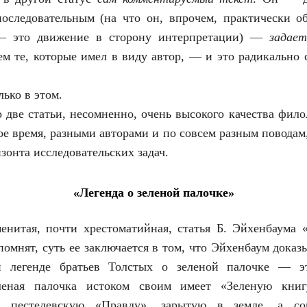
оследовательным (на что он, впрочем, практически об
 — это движение в сторону интерпретации) —
задае
чем те, которые имел в виду автор, — и это радикально 
лько в этом.
о две статьи, несомненно, очень высокого качества фило
ое время, разными авторами и по совсем разным поводам,
зонта исследовательских задач.
«Легенда о зеленой палочке»
нитая, почти хрестоматийная, статья Б. Эйхенбаума 
помнят, суть ее заключается в том, что Эйхенбаум дока
й легенде братьев Толстых о зеленой палочке — э
леная палочка истоком своим имеет «Зеленую книг
 и пестелевскую «Правду», зарытую в земле, а с