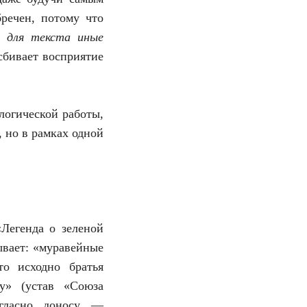
речен, потому что
т для текста иные
сбивает восприятие
логической работы,
 но в рамках одной
«Легенда о зеленой
зывает: «муравейные
то исходно братья
у» (устав «Союза
огласно доносу —