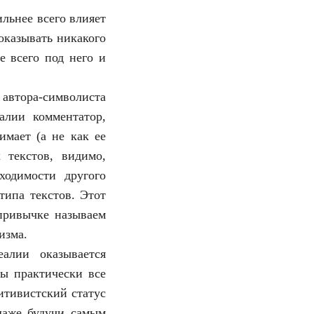
льнее всего влияет
оказывать никакого
е всего под него и
 автора-символиста
алии комментатор,
имает (а не как ее
 текстов, видимо,
ходимости другого
типа текстов. Этот
 привычке называем
изма.
алии оказывается
ы практически все
итивистский статус
аже будучи самым