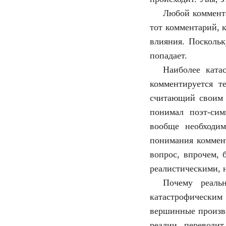
Любой коммента
тот комментарий, 
влияния. Поскольк
попадает.
Наиболее катас
комментируется т
считающий своим д
понимал поэт-сим
вообще необходи
понимания коммент
вопрос, впрочем, 
реалистическими, 
Почему реаль
катастрофическим
вершинные произве
реалии, переводит