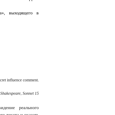
а», выходящего в
ecret influence comment.
 Shakespeare
,
Sonnet 15
идение реального
о текста и оказать