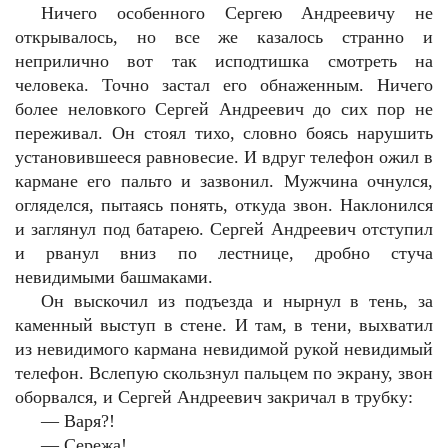
Ничего особенного Сергею Андреевичу не
открывалось, но все же казалось странно и
неприлично вот так исподтишка смотреть на
человека. Точно застал его обнаженным. Ничего
более неловкого Сергей Андреевич до сих пор не
переживал. Он стоял тихо, словно боясь нарушить
установившееся равновесие. И вдруг телефон ожил в
кармане его пальто и зазвонил. Мужчина очнулся,
огляделся, пытаясь понять, откуда звон. Наклонился
и заглянул под батарею. Сергей Андреевич отступил
и рванул вниз по лестнице, дробно стуча
невидимыми башмаками.
Он выскочил из подъезда и нырнул в тень, за
каменный выступ в стене. И там, в тени, выхватил
из невидимого кармана невидимой рукой невидимый
телефон. Вслепую скользнул пальцем по экрану, звон
оборвался, и Сергей Андреевич закричал в трубку:
— Варя?!
— Сережа!