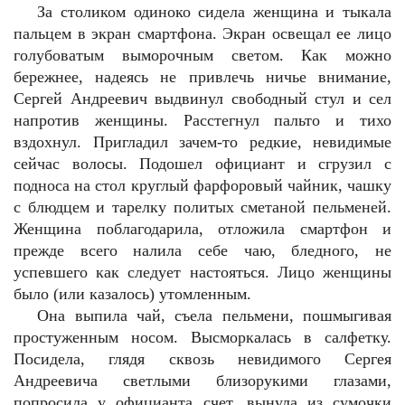
За столиком одиноко сидела женщина и тыкала
пальцем в экран смартфона. Экран освещал ее лицо
голубоватым выморочным светом. Как можно
бережнее, надеясь не привлечь ничье внимание,
Сергей Андреевич выдвинул свободный стул и сел
напротив женщины. Расстегнул пальто и тихо
вздохнул. Пригладил зачем-то редкие, невидимые
сейчас волосы. Подошел официант и сгрузил с
подноса на стол круглый фарфоровый чайник, чашку
с блюдцем и тарелку политых сметаной пельменей.
Женщина поблагодарила, отложила смартфон и
прежде всего налила себе чаю, бледного, не
успевшего как следует настояться. Лицо женщины
было (или казалось) утомленным.
Она выпила чай, съела пельмени, пошмыгивая
простуженным носом. Высморкалась в салфетку.
Посидела, глядя сквозь невидимого Сергея
Андреевича светлыми близорукими глазами,
попросила у официанта счет, вынула из сумочки