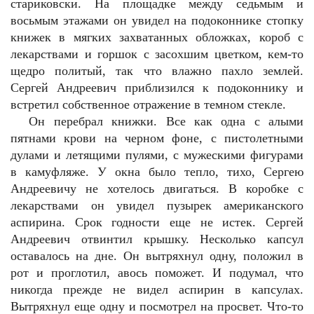
стариковски. На площадке между седьмым и
восьмым этажами он увидел на подоконнике стопку
книжек в мягких захватанных обложках, короб с
лекарствами и горшок с засохшим цветком, кем-то
щедро политый, так что влажно пахло землей.
Сергей Андреевич приблизился к подоконнику и
встретил собственное отражение в темном стекле.
Он перебрал книжки. Все как одна с алыми
пятнами крови на черном фоне, с пистолетными
дулами и летящими пулями, с мужескими фигурами
в камуфляже. У окна было тепло, тихо, Сергею
Андреевичу не хотелось двигаться. В коробке с
лекарствами он увидел пузырек американского
аспирина. Срок годности еще не истек. Сергей
Андреевич отвинтил крышку. Несколько капсул
оставалось на дне. Он вытряхнул одну, положил в
рот и проглотил, авось поможет. И подумал, что
никогда прежде не видел аспирин в капсулах.
Вытряхнул еще одну и посмотрел на просвет. Что-то