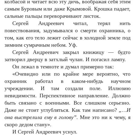
колбасой и читает всю эту дичь, воображая себя этим
самым Буровым или даже Крымовой. Крошка падает,
сальные пальцы переворачивают листок.
Сергей Андреевич читал, терял нить
повествования, задумывался о смерти охранника, о
том, как его тело лежит сейчас в холодной земле под
зимним сумрачным небом. Уф.
Сергей Андреевич закрыл книжицу — будто
затворил дверцу в затхлый чулан. И погасил лампу.
Он лежал в темноте и думал примерно так:
«Очевидно или по крайне мере вероятно, что
охранник работал в каком-нибудь научном
учреждении. И там создали поле. Иллюзию
невидимости. Перспективное направление. Должно
быть связано с военными. Все слишком серьезно.
Даже не стоит углубляться. Как там написано?
„…И
она выстрелила ему в голову”.
Мне это ни к чему, я
скоро дедом стану».
И Сергей Андреевич уснул.