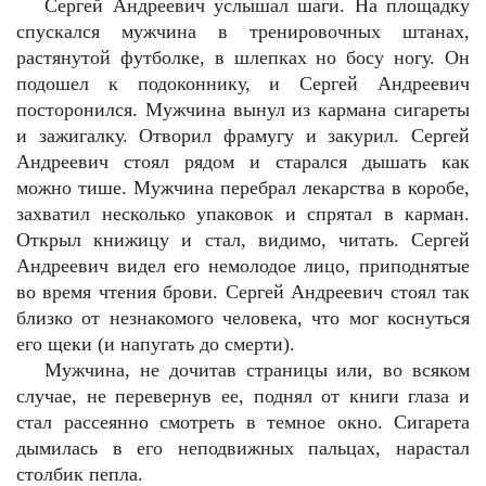
Сергей Андреевич услышал шаги. На площадку
спускался мужчина в тренировочных штанах,
растянутой футболке, в шлепках но босу ногу. Он
подошел к подоконнику, и Сергей Андреевич
посторонился. Мужчина вынул из кармана сигареты
и зажигалку. Отворил фрамугу и закурил. Сергей
Андреевич стоял рядом и старался дышать как
можно тише. Мужчина перебрал лекарства в коробе,
захватил несколько упаковок и спрятал в карман.
Открыл книжицу и стал, видимо, читать. Сергей
Андреевич видел его немолодое лицо, приподнятые
во время чтения брови. Сергей Андреевич стоял так
близко от незнакомого человека, что мог коснуться
его щеки (и напугать до смерти).
Мужчина, не дочитав страницы или, во всяком
случае, не перевернув ее, поднял от книги глаза и
стал рассеянно смотреть в темное окно. Сигарета
дымилась в его неподвижных пальцах, нарастал
столбик пепла.