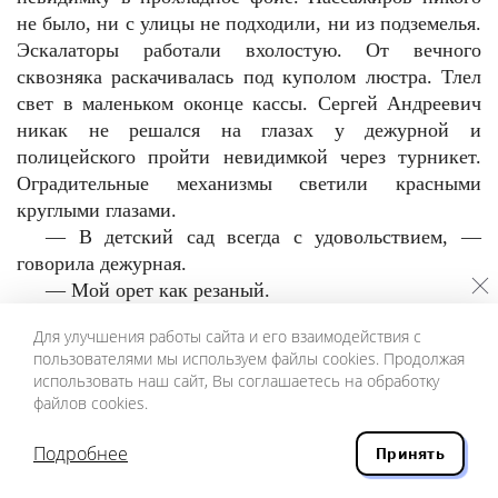
не было, ни с улицы не подходили, ни из подземелья.
Эскалаторы работали вхолостую. От вечного
сквозняка раскачивалась под куполом люстра. Тлел
свет в маленьком оконце кассы. Сергей Андреевич
никак не решался на глазах у дежурной и
полицейского пройти невидимкой через турникет.
Оградительные механизмы светили красными
круглыми глазами.
— В детский сад всегда с удовольствием, —
говорила дежурная.
— Мой орет как резаный.
— И что ты делаешь?
Для улучшения работы сайта и его взаимодействия с
— Сбегаю. Алена с ним разбирается.
пользователями мы используем файлы cookies. Продолжая
Сергей Андреевич решился. Вынул карточку,
использовать наш сайт, Вы соглашаетесь на обработку
приблизился к механизму. Красный огонек сменился
файлов cookies.
зеленым, дверцы раскрылись, и Сергей Андреевич
тихо прошел. Приостановился, оглянулся.
Подробнее
Принять
— Опять техника чудит, — сказала дежурная.