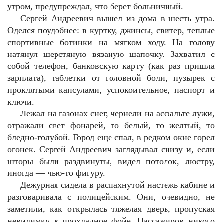
утром, предупреждал, что берет больничный.
Сергей Андреевич вышел из дома в шесть утра.
Оделся поудобнее: в куртку, джинсы, свитер, теплые
спортивные ботинки на мягком ходу. На голову
натянул шерстяную вязаную шапочку. Захватил с
собой телефон, банковскую карту (как раз пришла
зарплата), таблетки от головной боли, пузырек с
проклятыми капсулами, успокоительное, паспорт и
ключи.
Лежал на газонах снег, чернели на асфальте лужи,
отражали свет фонарей, то белый, то желтый, то
бледно-голубой. Город еще спал, в редком окне горел
огонек. Сергей Андреевич заглядывал снизу и, если
шторы были раздвинуты, видел потолок, люстру,
иногда — чью-то фигуру.
Дежурная сидела в распахнутой настежь кабине и
разговаривала с полицейским. Они, очевидно, не
заметили, как открылась тяжелая дверь, пропуская
невидимку в прохладное фойе. Пассажиров никого