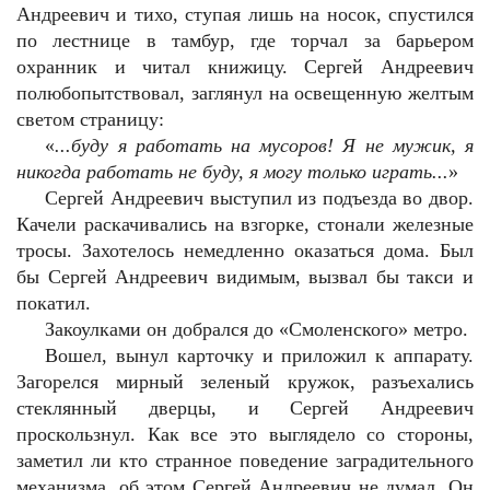
Андреевич и тихо, ступая лишь на носок, спустился
по лестнице в тамбур, где торчал за барьером
охранник и читал книжицу. Сергей Андреевич
полюбопытствовал, заглянул на освещенную желтым
светом страницу:
«
...буду я работать на мусоров! Я не мужик, я
никогда работать не буду, я могу только играть...
»
Сергей Андреевич выступил из подъезда во двор.
Качели раскачивались на взгорке, стонали железные
тросы. Захотелось немедленно оказаться дома. Был
бы Сергей Андреевич видимым, вызвал бы такси и
покатил.
Закоулками он добрался до «Смоленского» метро.
Вошел, вынул карточку и приложил к аппарату.
Загорелся мирный зеленый кружок, разъехались
стеклянный дверцы, и Сергей Андреевич
проскользнул. Как все это выглядело со стороны,
заметил ли кто странное поведение заградительного
механизма, об этом Сергей Андреевич не думал. Он