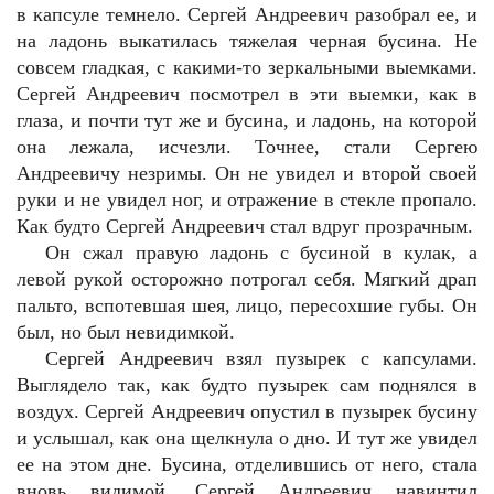
в капсуле темнело. Сергей Андреевич разобрал ее, и
на ладонь выкатилась тяжелая черная бусина. Не
совсем гладкая, с какими-то зеркальными выемками.
Сергей Андреевич посмотрел в эти выемки, как в
глаза, и почти тут же и бусина, и ладонь, на которой
она лежала, исчезли. Точнее, стали Сергею
Андреевичу незримы. Он не увидел и второй своей
руки и не увидел ног, и отражение в стекле пропало.
Как будто Сергей Андреевич стал вдруг прозрачным.
Он сжал правую ладонь с бусиной в кулак, а
левой рукой осторожно потрогал себя. Мягкий драп
пальто, вспотевшая шея, лицо, пересохшие губы. Он
был, но был невидимкой.
Сергей Андреевич взял пузырек с капсулами.
Выглядело так, как будто пузырек сам поднялся в
воздух. Сергей Андреевич опустил в пузырек бусину
и услышал, как она щелкнула о дно. И тут же увидел
ее на этом дне. Бусина, отделившись от него, стала
вновь видимой. Сергей Андреевич навинтил