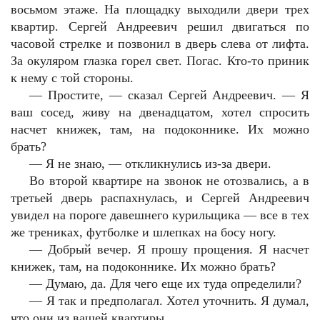
восьмом этаже. На площадку выходили двери трех
квартир. Сергей Андреевич решил двигаться по
часовой стрелке и позвонил в дверь слева от лифта.
За окуляром глазка горел свет. Погас. Кто-то приник
к нему с той стороны.
— Простите, — сказал Сергей Андреевич. — Я
ваш сосед, живу на двенадцатом, хотел спросить
насчет книжек, там, на подоконнике. Их можно
брать?
— Я не знаю, — откликнулись из-за двери.
Во второй квартире на звонок не отозвались, а в
третьей дверь распахнулась, и Сергей Андреевич
увидел на пороге давешнего курильщика — все в тех
же трениках, футболке и шлепках на босу ногу.
— Добрый вечер. Я прошу прощения. Я насчет
книжек, там, на подоконнике. Их можно брать?
— Думаю, да. Для чего еще их туда определили?
— Я так и предполагал. Хотел уточнить. Я думал,
что они из вашей квартиры.