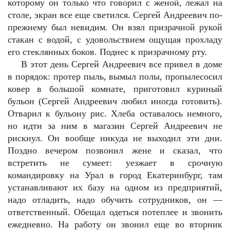
которому он только что говорил с женой, лежал на
столе, экран все еще светился. Сергей Андреевич по-
прежнему был невидим. Он взял призрачной рукой
стакан с водой, с удовольствием ощущая прохладу
его стеклянных боков. Поднес к призрачному рту.
В этот день Сергей Андреевич все привел в доме
в порядок: протер пыль, вымыл полы, пропылесосил
ковер в большой комнате, приготовил куриный
бульон (Сергей Андреевич любил иногда готовить).
Отварил к бульону рис. Хлеба оставалось немного,
но идти за ним в магазин Сергей Андреевич не
рискнул. Он вообще никуда не выходил эти дни.
Поздно вечером позвонил жене и сказал, что
встретить не сумеет: уезжает в срочную
командировку на Урал в город Екатеринбург, там
устанавливают их базу на одном из предприятий,
надо отладить, надо обучить сотрудников, он —
ответственный. Обещал одеться потеплее и звонить
ежедневно. На работу он звонил еще во вторник