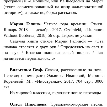
программ) и «Сиблинги, или Из Феодосии на Марс»
(текст, сориентированный на жанр «альтернативной
истории»), а также подборка рассказов.
Мария Галина.
Четыре года времени. Стихи
.
Январь
2013 —
декабрь
2017. Ozolnieki, «Literature
Without Borders», 2018, 56
стр
.
Тираж не указан.
Седьмая книга стихов Марии Галиной — «Эта
шалава стреляет с двух рук / Определяясь на свет и
на звук / Красная шапочка серый волчок / Так
начинается первотолчок…»
Вильгельм Гауф.
Сказки, рассказанные на ночь.
Перевод с немецкого Эльвиры Ивановой, Марины
Кореневой. М., «Иностранка», 2017, 704 стр., 3000
экз.
Из мировой классики, включает новые переводы.
Олеся Николаева.
Средиземноморские песни,