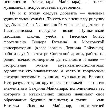
исполнении Александра Майкапара), а также
музыковеда, искусствоведа, переводчика.
Ну и к этому следует добавить — человека
удивительной судьбы. То есть по внешнему рисунку
судьбы как бы обыкновенной: московское детство в
Настасьинском переулке возле Пушкинской
площади, школа, учеба в Гнесинке (класс
фортепиано Теодора Гутмана) и Московской
консерватории (класс органа Леонида Ройзмана),
работа-служба в театре Советской армии, работа на
радио, начало концертной деятельности и далее —
гастрольная жизнь музыканта-исполнителя,
одарившая его знакомством, а часто и творческим
сотрудничеством с лучшими музыкантами Европы.
Нет, разумеется, автору повезло с семьей — он внук
знаменитого Самуила Майкапара, исполнением пьес
которого в музыкальных школах начинают свое
образование будущие пианисты; а также — сын
Натальи Львовны Майкапар, многолетней