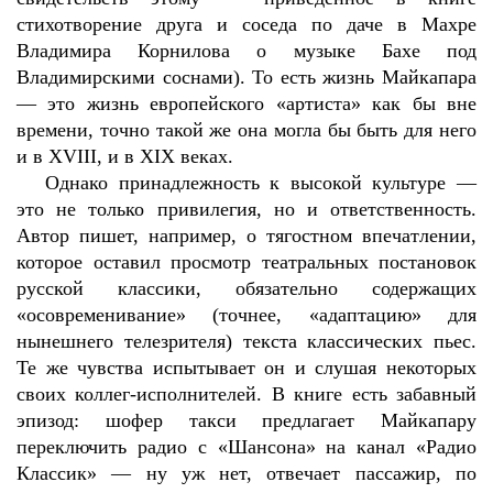
стихотворение друга и соседа по даче в Махре
Владимира Корнилова о музыке Бахе под
Владимирскими соснами). То есть жизнь Майкапара
— это жизнь европейского «артиста» как бы вне
времени, точно такой же она могла бы быть для него
и в XVIII, и в XIX веках.
Однако принадлежность к высокой культуре —
это не только привилегия, но и ответственность.
Автор пишет, например, о тягостном впечатлении,
которое оставил просмотр театральных постановок
русской классики, обязательно содержащих
«осовременивание» (точнее, «адаптацию» для
нынешнего телезрителя) текста классических пьес.
Те же чувства испытывает он и слушая некоторых
своих коллег-исполнителей. В книге есть забавный
эпизод: шофер такси предлагает Майкапару
переключить радио с «Шансона» на канал «Радио
Классик» — ну уж нет, отвечает пассажир, по