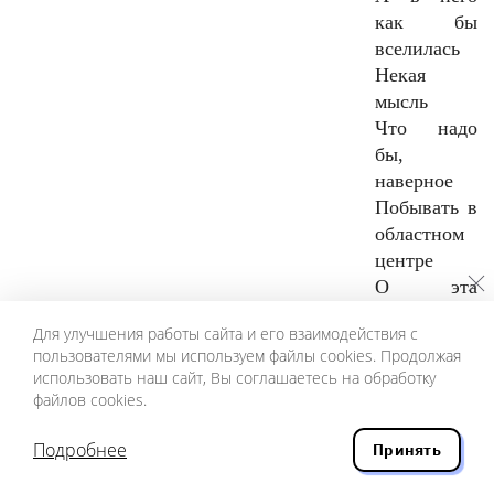
как бы
вселилась
Некая
мысль
Что надо
бы,
наверное
Побывать в
областном
центре
О эта
гибкость в
Для улучшения работы сайта и его взаимодействия с
пояснице
пользователями мы используем файлы cookies. Продолжая
О эти
использовать наш сайт, Вы соглашаетесь на обработку
легкие,
файлов cookies.
приятные
Движения
Подробнее
Принять
плечевым