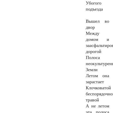
Убогого
подъезда
Вышел во
двор
Между
домом и
заасфальтиро
дорогой
Полоса
неокультурен
Земли
Летом она
зарастает
Клочковатой
беспорядочн
травой
А не летом
эта полоса