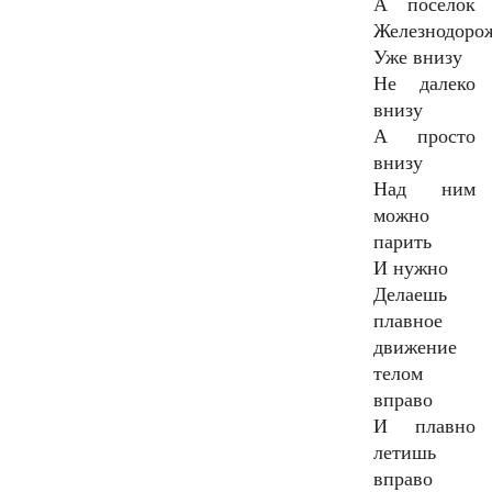
А поселок
Железнодоро
Уже внизу
Не далеко
внизу
А просто
внизу
Над ним
можно
парить
И нужно
Делаешь
плавное
движение
телом
вправо
И плавно
летишь
вправо