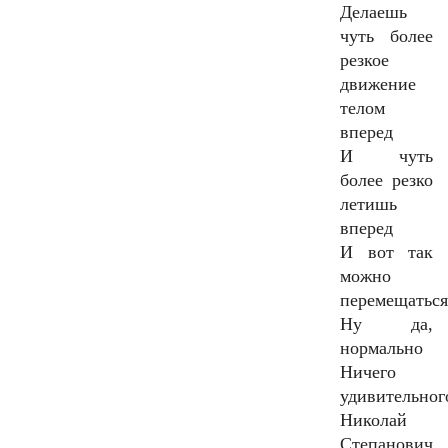
Делаешь
чуть более
резкое
движение
телом
вперед
И чуть
более резко
летишь
вперед
И вот так
можно
перемещатьс
Ну да,
нормально
Ничего
удивительног
Николай
Степанович