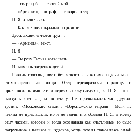
—
Товарищ большеротый мой!
—
«Армения», эпиграф, — говорил отец.
Н. Я. откликалась:
—
Как бык шестикрылый и грозный,
Здесь людям является труд ...
—
«Армения», текст.
Н. Я.:
—
Ты розу Гафиза колышешь
И нянчишь зверушек-детей...
Ровным голосом, почти без всякого выражения она дочитывала
стихотворение до конца. Отец переворачивал страницу и
произносил название или первую строку следующего. Н. Я. читала
наизусть, отец следил по тексту. Так продолжалось час, другой,
третий. «Московские стихи», «Воронежские тетради». Меня на
чтения не приглашали, но и не гнали, и я обязана Н. Я. и моему
отцу часами, которые и тогда осознавала как счастливые: то было
погружение в великое и чудесное, когда поэзия становилась самой