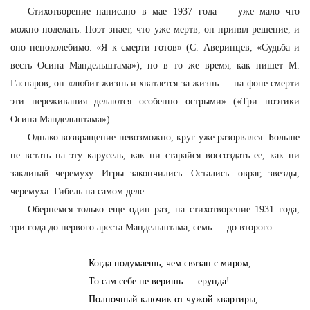
Стихотворение написано в мае 1937 года — уже мало что
можно поделать. Поэт знает, что уже мертв, он принял решение, и
оно непоколебимо: «Я к смерти готов» (С. Аверинцев, «Судьба и
весть Осипа Мандельштама»), но в то же время, как пишет М.
Гаспаров, он «любит жизнь и хватается за жизнь — на фоне смерти
эти переживания делаются особенно острыми» («Три поэтики
Осипа Мандельштама»).
Однако возвращение невозможно, круг уже разорвался. Больше
не встать на эту карусель, как ни старайся воссоздать ее, как ни
заклинай черемуху. Игры закончились. Остались: овраг, звезды,
черемуха. Гибель на самом деле.
Обернемся только еще один раз, на стихотворение 1931 года,
три года до первого ареста Мандельштама, семь — до второго.
Когда подумаешь, чем связан с миром,
То сам себе не веришь — ерунда!
Полночный ключик от чужой квартиры,