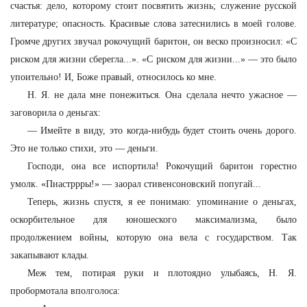
счастья: дело, которому стоит посвятить жизнь; служение русской
литературе; опасность. Красивые слова затеснились в моей голове.
Громче других звучал рокочущий баритон, он веско произносил: «С
риском для жизни сберегла...». «С риском для жизни...» — это было
упоительно! И, Боже правый, относилось ко мне.
Н. Я. не дала мне понежиться. Она сделала нечто ужасное —
заговорила о деньгах:
—
Имейте в виду, это когда-нибудь будет стоить очень дорого.
Это не только стихи, это — деньги.
Господи, она все испортила! Рокочущий баритон горестно
умолк. «Пиастррры!» — заорал стивенсоновский попугай...
Теперь, жизнь спустя, я ее понимаю: упоминание о деньгах,
оскорбительное для юношеского максимализма, было
продолжением войны, которую она вела с государством. Так
закапывают клады.
Меж тем, потирая руки и плотоядно улыбаясь, Н. Я.
пробормотала вполголоса: