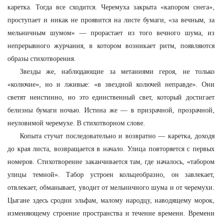
каретка. Тогда все сходится. Черемуха закрыта «капором снега»,
проступает и никак не проявится на листе бумаги, «за вечным, за
мельничным шумом» — прорастает из того вечного шума, из
непрерывного журчания, в котором возникает ритм, появляются
образы стихотворения.
Звезды же, наблюдающие за метаниями героя, не только
«колючие», но и лживые: «в звездной колючей неправде». Они
светят неистинно, но это единственный свет, который достигает
белизны бумаги ночью. Истина же — в призрачной, прозрачной,
неуловимой черемухе. В стихотворном слове.
Копыта стучат последовательно и возвратно — каретка, доходя
до края листа, возвращается в начало. Улица повторяется с первых
номеров. Стихотворение заканчивается там, где началось, «табором
улицы темной». Табор устроен кольцеобразно, он завлекает,
отвлекает, обманывает, уводит от мельничного шума и от черемухи.
Цыгане здесь сродни эльфам, малому народцу, наводящему морок,
изменяющему строение пространства и течение времени. Времени