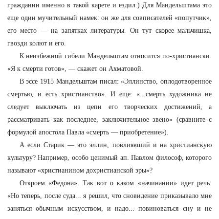
гражданин именно в такой карете и ездил.) Для Мандельштама это
еще один мучительный намек: он же для совписателей «попутчик»,
его место — на запятках литературы. Он тут скорее мальчишка,
гвозди колют и его.
К неизбежной гибели Мандельштам относится по-христиански:
«Я к смерти готов», — скажет он Ахматовой.
В эссе 1915 Мандельштам писал: «Эллинство, оплодотворенное
смертью, и есть христианство». И еще: «...смерть художника не
следует выключать из цепи его творческих достижений, а
рассматривать как последнее, заключительное звено» (сравните с
формулой апостола Павла «смерть — приобретение»).
А если Старик — это эллин, повлиявший и на христианскую
культуру? Например, особо ценимый ап. Павлом философ, которого
называют «христианином дохристианской эры»?
Откроем «Федона». Так вот о каком «начинании» идет речь:
«Но теперь, после суда... я решил, что сновидение приказывало мне
заняться обычным искусством, и надо... повиноваться сну и не