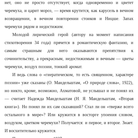
нет, оно не просто отсутствует, когда одновременно и цветет
черемуха, и царит мороз, — время крутится, как карусель в вечном
возвращении, в вечном повторении стоиков и Ницше. Запах
черемухи рядом и недостижим.
Молодой лирический герой (автору на момент написания
стихотворения 34 года) прячется в романтическую фантазию, и
самым страшным для него оказываются препятствия к
сочинительству, а прекрасным, недостижимым и вечным — цветы
черемухи, воздух поэзии, тонкий аромат.
И ведь слова о «гиератическом, то есть священном, характере
поэзии» уже сказаны (О. Мандельштам, «О природе слова», 1922),
но никто, кроме, возможно, Ахматовой, не услышал и не понял их
— считает Надежда Мандельштам (Н. Я. Мандельштам, «Вторая
книга»). Но понял ли их сам сказавший? Стал ли он «тверже всего
остального в мире»? Или кружится в восторге упоения словом,
воздухом, цветком черемухи? Получается: и первое, и второе. Знает.
И восхитительно кружится.