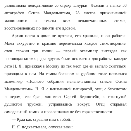
развязывала неподатливые со страху шнурки. Лежали в папке 58
автографов Осипа Мандельштама, 28 листов прижизненной
машинописи и тексты всех ненапечатанных стихов,
восстановленных по памяти его вдовой.
Архив поэта в доме не прятали, его хранили, и он работал.
Мама аккуратно и красиво перепечатала каждое стихотворение,
отец сложил три копии — первый экземпляр выглядел как
настоящая книжка, два других были оставлены для работы: каждое
лето Н. Я., приезжая в Москву из тех мест, где ей выпало скитаться,
приходила к нам. На самом большом и удобном столе появлялся
экземпляр «Полного собрания ненапечатанных стихов Осипа
Мандельштама». Н. Я. с неизменной папиросой, отец с блокнотом
и пером, его брат, лингвист Сергей Бернштейн, с изогнутой
душистой трубкой, устраивались вокруг. Отец открывал
самодельный томик и провозглашал не без торжественности:
—
Куда как страшно нам с тобой...
Н. Я. подхватывала, опуская веки: