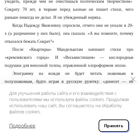
уходить, прежде чем не очистишься поэтическим творчеством».
Сократу 70 лет, в тюрьме перед казнью он пишет стихи, чего
раньше никогда не делал. И он убежденный неряха.
Когда Надежду Яковлевну спросили, отчего они не уехали в 20-
х (а разрешение у них было), она сказала: «А вы помните, почему
отказался бежать Сократ?»
После «Квартиры» Мандельштам напишет стихи про
«кремлевского горца». И «Восьмистишия» — кислородные
подушки для венозной толпы, отравленной хлороформом эпохи.
Эпиграмму на вождя он будет читать знакомым и
полузнакомым, будто играя в русскую рулетку: «донесет — не
донесет». И спрячет в каблук «записку от черта» — лезвие.
Для улучшения работы сайта и его взаимодействия с
Мандельштам ждал расстрела, но в 34-м дело ограничится ссылкой.
пользователями мы используем файлы cookies. Продолжая
использовать наш сайт, Вы соглашаетесь на обработку
Его арестуют повторно в 38-м — по доносу совписателей. Он умрет
файлов cookies.
в пересыльном лагере. Умрет от истощения, как и крестьяне, убитые
вождем-мужикоборцем.
Подробнее
Принять
В санитарном бараке, на ледяной пол которого поэт упал, стоял
густой запах серы.