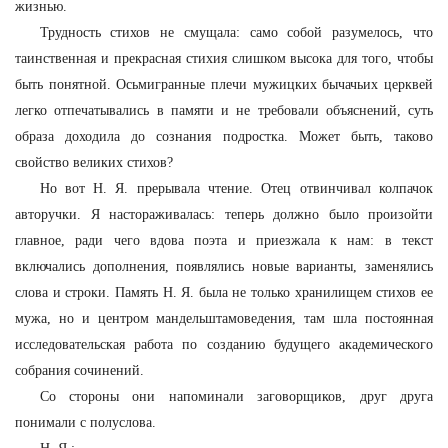
жизнью.
Трудность стихов не смущала: само собой разумелось, что
таинственная и прекрасная стихия слишком высока для того, чтобы
быть понятной. Осьмигранные плечи мужицких бычачьих церквей
легко отпечатывались в памяти и не требовали объяснений, суть
образа доходила до сознания подростка. Может быть, таково
свойство великих стихов?
Но вот Н. Я. прерывала чтение. Отец отвинчивал колпачок
авторучки. Я настораживалась: теперь должно было произойти
главное, ради чего вдова поэта и приезжала к нам: в текст
включались дополнения, появлялись новые варианты, заменялись
слова и строки. Память Н. Я. была не только хранилищем стихов ее
мужа, но и центром мандельштамоведения, там шла постоянная
исследовательская работа по созданию будущего академического
собрания сочинений.
Со стороны они напоминали заговорщиков, друг друга
понимали с полуслова.