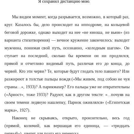
Я сохранил дистанцию мою.
Мы видим момент, когда разрывается, возможно, в который раз,
круг. Казалось бы, дело происходит на ипподроме, на кольцевой
беговой дорожке, однако выходит на нее «не юноша, не вьюн» (из
варианта стихотворения) — вечное кружение закончилось: выходит
мужчина, понимая свой путь, осознанно, «холодным шагом». Он
ступает на последний, сколько бы времени он ни продлился,
прямой и отчетливо видимый путь, различая его до конца, до
червей. Кто эти черви? Те, которые будут глодать тело павшего? Или
разжиреют в толстые пальцы вождя («Мы живем, под собою не чуя
страны…», 1933)? А парикмахер? Его пальцы уже не отвратительны
(«Ариост», тоже 1933)? Радуют, как в другом тексте: «...почуяв на
своем темени ледяную нашлепку, Парнок оживлялся» («Египетская
марка», 1927).
Наконец не скрываясь, открыто, пронзительно, весь год
(прямой, колючий, как вершащая его единица, — «тридцать
первый»), цветет для поэта его черемуха.