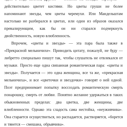
действительно цветет кистями. Но цветы груши не более
напоминают звезды, чем цветы черемухи. Или Мандельштам
настолько не разбирался в цветах, или один из образов оказался
превалирующим, как бы он ни старался подчеркнуть
двойственность, новую влюбленность.
Впрочем, «цветы и звезды» — эта пара была также в
«Прекрасной мельничихе». Приводить цитату, пожалуй, не буду —
либретто специально пишут так, чтобы слушатель не отвлекался от
музыки. Просто еще одна связанная романтическая пара: «цветы и
звезды». Получается — это одна женщина, все та же, «прекрасная
мельничиха», и все «цветочки и звездочки» говорят о ней одной.
Поэт предпринимает попытку воссоздать романтическую смерть
понарошку, смерть от любви. Понятно желание удержаться в таких
обыкновенных пределах: два цветка, две женщины, две
влюбленности. Однако эта сладость сама нестойка, «неуживчива».
Она старается осуществиться, но распадается, растворяется, «борется
и тянется — смешана, обрывчива».