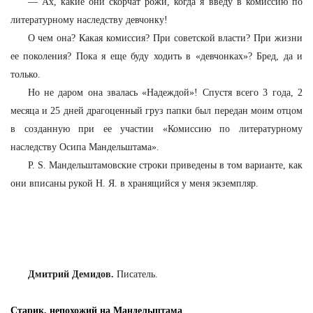
—
Ах, какие они скорчат рожи, когда я введу в комиссию по
литературному наследству девчонку!
О чем она? Какая комиссия? При советской власти? При жизни
ее поколения? Пока я еще буду ходить в «девчонках»? Бред, да и
только.
Но не даром она звалась «Надеждой»! Спустя всего 3 года, 2
месяца и 25 дней драгоценный груз папки был передан моим отцом
в созданную при ее участии «Комиссию по литературному
наследству Осипа Мандельштама».
P. S. Мандельштамовские строки приведены в том варианте, как
они вписаны рукой Н. Я. в хранящийся у меня экземпляр.
Дмитрий Демидов.
Писатель.
Старик, непохожий на Мандельштама