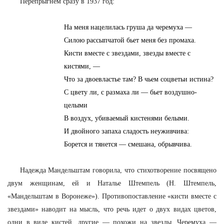
Перепрыгнем сразу в 1937 год:
На меня нацелилась груша да черемуха —
Силою рассыпчатой бьет меня без промаха.
Кисти вместе с звездами, звезды вместе с
кистями, —
Что за двоевластье там? В чьем соцветьи истина?
С цвету ли, с размаха ли — бьет воздушно-
целыми
В воздух, убиваемый кистенями белыми.
И двойного запаха сладость неуживчива:
Борется и тянется — смешана, обрывчива.
Надежда Мандельштам говорила, что стихотворение посвящено
двум женщинам, ей и Наталье Штемпель (Н. Штемпель,
«Мандельштам в Воронеже»). Противопоставление «кисти вместе с
звездами» наводит на мысль, что речь идет о двух видах цветов,
одни в виде кистей, другие — похожи на звезды. Черемуха —