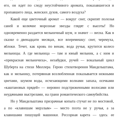
его, он идет по следу неустойчивого аромата, показавшегося и
пропавшего лица, женских духов, самого воздуха?
Какой еще цветочный аромат — вокруг снег, скрипят полозья
саней и колючие морозные звезды глядят с высоты! Но
одновременно раздается мельничный шум, и значит — весна. Как в
сказке о двенадцати месяцах, все вперемешку: снег, черемуха,
яблоки. Течет, как кровь по венам, вода ручья, крутится колесо
мельницы. А где мельница — там и юный мельник, а с ним и
«прекрасная мельничиха», незабудки, ручей — вокальный цикл
Шуберта на стихи Мюллера. Герою стихотворения Мандельштама,
как и мельнику, потерянная возлюбленная показывается нежными
цветами, шумом воды, исчезающими волнами запаха, осечками
«каштановых прядей» — неровно подстриженными волосами или
неудачными выстрелами, на грани романтического самоубийства.
Но у Мандельштама призрачные копыта стучат не по мостовой,
а по «клавишам мерзлым» — место поэта не у ручья, а за
клавишами пишущей машинки. Рессорная карета — здесь: ее