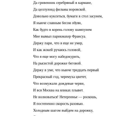
Да гривенник серебряный в кармане,
Да целлулоид фильмы воровской.
Довольно кукситься, бумаги в стол засунем,
Я нынче славным бесом обуян,
Как будто в корень голову шампунем
Мне вымыл парикмахер Франсуа.
Держу пари, что я еще не умер,
И как жокей ручаюсь головой,
Что я еще могу набедокурить,
На рысистой дорожке беговой.
Держу в уме, что нынче тридцать первый
Прекрасный год, черемуха цветет,
Что возмужали дождевые черви,
И вся Москва на яликах плывет.
Не волноваться! Нетерпенье — роскошь,
Я постепенно скорость разовью.
Холодным шагом выйдем на дорожку,