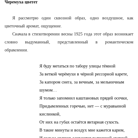
Черемуха цветет
Я рассмотрю один сквозной образ, одно воздушное, как
цветочный аромат, ощущение.
Сначала в стихотворении весны 1925 года этот образ возникает
словно выдуманный, представленный в романтическом
обрамлении.
Я буду метаться по табору улицы тёмной
За веткой черёмухи в чёрной рессорной карете,
За капором снега, за вечным, за мельничным
шумом…
Я только запомнил каштановых прядей осечки,
Придымленных горечью, нет — с муравьиной
кислинкой,
От них на губах остаётся янтарная сухость.
В такие минуты и воздух мне кажется карим,