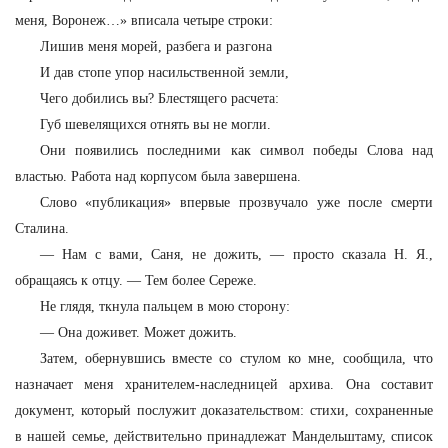
меня, Воронеж…» вписала четыре строки:
Лишив меня морей, разбега и разгона
И дав стопе упор насильственной земли,
Чего добились вы? Блестящего расчета:
Губ шевелящихся отнять вы не могли.
Они появились последними как символ победы Слова над
властью. Работа над корпусом была завершена.
Слово «публикация» впервые прозвучало уже после смерти
Сталина.
—
Нам с вами, Саня, не дожить, — просто сказала Н. Я.,
обращаясь к отцу. — Тем более Сереже.
Не глядя, ткнула пальцем в мою сторону:
—
Она доживет. Может дожить.
Затем, обернувшись вместе со стулом ко мне, сообщила, что
назначает меня хранителем-наследницей архива. Она составит
документ, который послужит доказательством: стихи, сохраненные
в нашей семье, действительно принадлежат Мандельштаму, список