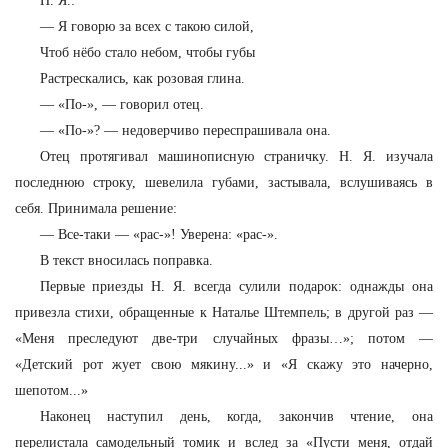
Н. Я.:
—
Я говорю за всех с такою силой,
Чтоб нёбо стало небом, чтобы губы
Растрескались, как розовая глина.
—
«По-», — говорил отец.
—
«По-»? — недоверчиво переспрашивала она.
Отец протягивал машинописную страничку. Н. Я. изучала
последнюю строку, шевелила губами, застывала, вслушиваясь в
себя. Принимала решение:
—
Все-таки — «рас-»! Уверена: «рас-».
В текст вносилась поправка.
Первые приезды Н. Я. всегда сулили подарок: однажды она
привезла стихи, обращенные к Наталье Штемпель; в другой раз —
«Меня преследуют две-три случайных фразы…»; потом —
«Детский рот жует свою мякину...» и «Я скажу это начерно,
шепотом...»
Наконец наступил день, когда, закончив чтение, она
перелистала самодельный томик и вслед за «Пусти меня, отдай