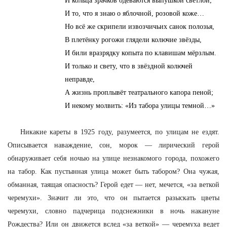
И кольца зрачков одеваются выпушкой светлой,
И то, что я знаю о яблочной, розовой коже…
Но всё же скрипели извозчичьих санок полозья,
B плетёнку рогожи глядели колючие звёзды,
И били вразрядку копыта по клавишам мёрзлым.
И только и свету, что в звёздной колючей
неправде,
А жизнь проплывёт театрального капора пеной;
И некому молвить: «Из табора улицы темной…»
Никакие кареты в 1925 году, разумеется, по улицам не ездят.
Описывается наваждение, сон, морок — лирический герой
обнаруживает себя ночью на улице незнакомого города, похожего
на табор. Как пустынная улица может быть табором? Она чужая,
обманная, таящая опасность? Герой едет — нет, мечется, «за веткой
черемухи». Значит ли это, что он пытается разыскать цветы
черемухи, словно падчерица подснежники в ночь накануне
Рождества? Или он движется вслед «за веткой» — черемуха ведет