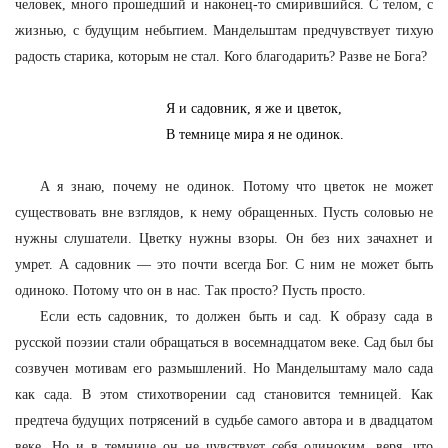
человек, много прошедший и наконец-то смирившийся. С телом, с
жизнью, с будущим небытием. Мандельштам предчувствует тихую
радость старика, которым не стал. Кого благодарить? Разве не Бога?
Я и садовник, я же и цветок,
В темнице мира я не одинок.
А я знаю, почему не одинок. Потому что цветок не может
существовать вне взглядов, к нему обращенных. Пусть соловью не
нужны слушатели. Цветку нужны взоры. Он без них зачахнет и
умрет. А садовник — это почти всегда Бог. С ним не может быть
одиноко. Потому что он в нас. Так просто? Пусть просто.
Если есть садовник, то должен быть и сад. К образу сада в
русской поэзии стали обращаться в восемнадцатом веке. Сад был бы
созвучен мотивам его размышлений. Но Мандельштаму мало сада
как сада. В этом стихотворении сад становится темницей. Как
предтеча будущих потрясений в судьбе самого автора и в двадцатом
веке. Но и в темнице он не чувствует себя одиноким, веря, что