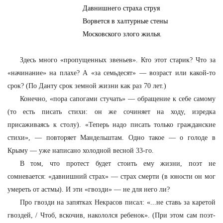
Давнишнего страха струя
Ворвется в халтурные стены
Московского злого жилья.
Здесь много «пропущенных звеньев». Кто этот старик? Что за
«начинание» на плахе? А «за семьдесят» — возраст или какой-то
срок? (По Данту срок земной жизни как раз 70 лет.)
Конечно, «пора сапогами стучать» — обращение к себе самому
(то есть писать стихи: он же сочиняет на ходу, изредка
присаживаясь к столу). «Теперь надо писать только гражданские
стихи», — повторяет Мандельштам. Одно такое — о голоде в
Крыму — уже написано холодной весной 33-го.
В том, что протест будет стоить ему жизни, поэт не
сомневается: «давнишний страх» — страх смерти (в юности он мог
умереть от астмы). И эти «гвозди» — не для него ли?
Про гвозди на запятках Некрасов писал: «...не ставь за каретой
гвоздей, / Чтоб, вскочив, накололся ребенок». (При этом сам поэт-