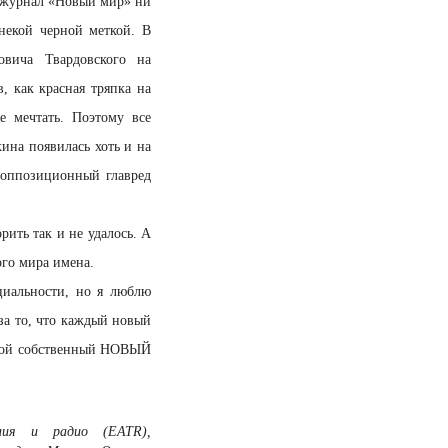
ал журнал «Новый мир» ни
некой черной меткой. В
овича Твардовского на
, как красная тряпка на
 мечтать. Поэтому все
ина появилась хоть и на
й оппозиционный главред
рить так и не удалось. А
ого мира имена.
циальности, но я люблю
за то, что каждый новый
 свой собственный НОВЫЙ
ения и радио (EATR),