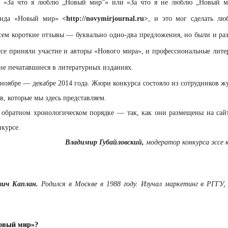
мы «За что я люблю „Новый мир”» или «За что я не люблю „Новый м
Фонда «Новый мир»
<http://novymirjournal.ru>
, и это мог сделать лю
сем короткие отзывы — буквально одно-два предложения, но были и ра
ссе приняли участие и авторы «Нового мира», и профессиональные лите
не печатавшиеся в литературных изданиях.
 ноябре — декабре 2014 года. Жюри конкурса состояло из сотрудников ж
, которые мы здесь представляем.
 обратном хронологическом порядке — так, как они размещены на сай
нкурсе.
Владимир Губайловский,
модератор конкурса эссе 
вич Каплан.
Родился в Москве в 1988 году. Изучал маркетинг в РГГУ
Новый мир»?