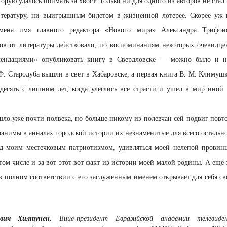
торую удалось поймать за хвост. Только ни для одного из авторов не ст
тературу, ни выигрышным билетом в жизненной лотерее. Скорее уж 
мена имя главного редактора «Нового мира» Александра Трифон
в от литературы действовало, по воспоминаниям некоторых очевидцев
мендациями» опубликовать книгу в Свердловске — можно было и не
. Стародуба вышли в свет в Хабаровске, а первая книга В. М. Климушк
 десять с лишним лет, когда улеглись все страсти и ушел в мир ино
шло уже почти полвека, но больше никому из полевчан сей подвиг повто
ранимы в анналах городской истории их незнаменитые для всего остальн
ад моим местечковым патриотизмом, удивляться моей нелепой провин
ом числе и за вот этот вот факт из истории моей малой родины. А еще 
 в полном соответствии с его заслуженным именем открывает для себя
ович Хилтунен.
Вице-президент Евразийской академии телевид