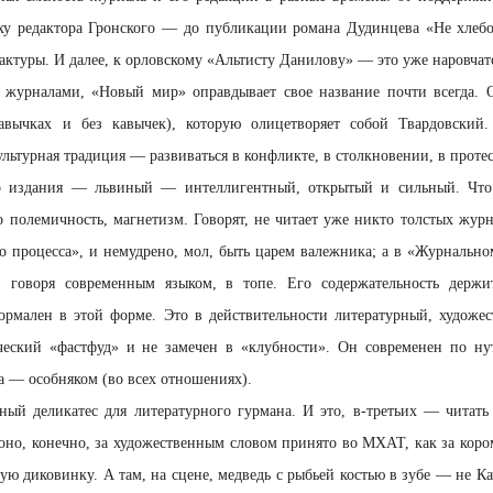
оху редактора Гронского — до публикации романа Дудинцева «Не хлебо
актуры. И далее, к орловскому «Альтисту Данилову» — это уже наровчат
и журналами, «Новый мир» оправдывает свое название почти всегда. 
авычках и без кавычек), которую олицетворяет собой Твардовский
ультурная традиция — развиваться в конфликте, в столкновении, в протес
ер издания — львиный — интеллигентный, открытый и сильный. Что
го полемичность, магнетизм. Говорят, не читает уже никто толстых жу
о процесса», и немудрено, мол, быть царем валежника; а в «Журнальн
 говоря современным языком, в топе. Его содержательность держи
ормален в этой форме. Это в действительности литературный, художе
ческий «фастфуд» и не замечен в «клубности». Он современен по нут
а — особняком (во всех отношениях).
ный деликатес для литературного гурмана. И это, в-третьих — читать
 оно, конечно, за художественным словом принято во МХАТ, как за коро
ную диковинку. А там, на сцене, медведь с рыбьей костью в зубе — не Ка