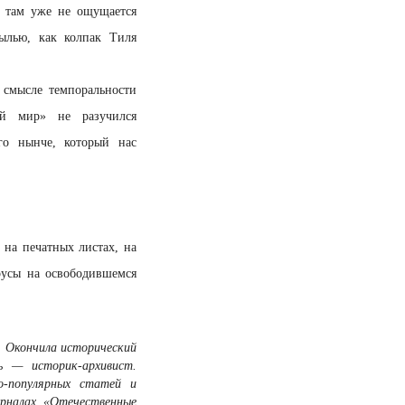
н там уже не ощущается
ылью, как колпак Тиля
 смысле темпоральности
ый мир» не разучился
ого нынче, который нас
ь на печатных листах, на
русы на освободившемся
и. Окончила исторический
ь — историк-архивист.
о-популярных статей и
урналах «Отечественные