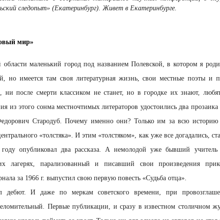
льский следопыт» (Екатеринбург). Живет в Екатеринбурге.
Новый мир»
й области маленький город под названием Полевской, в котором я роди
й, но имеется там своя литературная жизнь, свои местные поэты и п
 ни после смерти классиком не станет, но в городке их знают, любя
ния из этого сонма местночтимых литераторов удостоились два прозаи
дорович Стародуб. Почему именно они? Только им за всю историю 
ентрального «толстяка». И этим «толстяком», как уже все догадались, с
году опубликовал два рассказа. А немолодой уже бывший учитель 
х лагерях, парализованный и писавший свои произведения прик
нала за 1966 г. выпустил свою первую повесть «Судьба отца».
л дебют. И даже по меркам советского времени, при провозглаш
еломительный. Первые публикации, и сразу в известном столичном жур