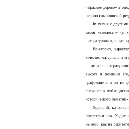
«Красное дерево» в эп
период симоновской ред
In versus с другим
своей «смелости» (в к
литературная и, шире, к
Во-вторых, характ
качество материала и е
— де «нет литературног
высоте и позиции его,
графомании, и он не ф
съезжает в публицисти
исторического памятник
Хороший, качествен
потерять и нюх. Ходить
на него, как на раритет