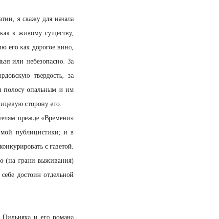
атии, я скажу для начала
как к живому существу,
лю его как дорогое вино,
льзя или небезопасно. За
рдовскую твердость, за
 и полосу опальным и им
лицевую сторону его.
ателям прежде «Времени»
симой публицистики; и в
конкурировать с газетой.
о (на грани выживания)
 себе достоин отдельной
и Пильняка и его романа