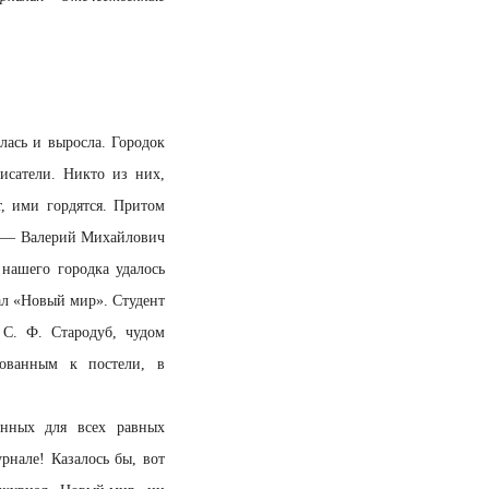
лась и выросла. Городок
исатели. Никто из них,
т, ими гордятся. Притом
ка — Валерий Михайлович
нашего городка удалось
тал «Новый мир». Студент
С. Ф. Стародуб, чудом
ованным к постели, в
енных для всех равных
нале! Казалось бы, вот