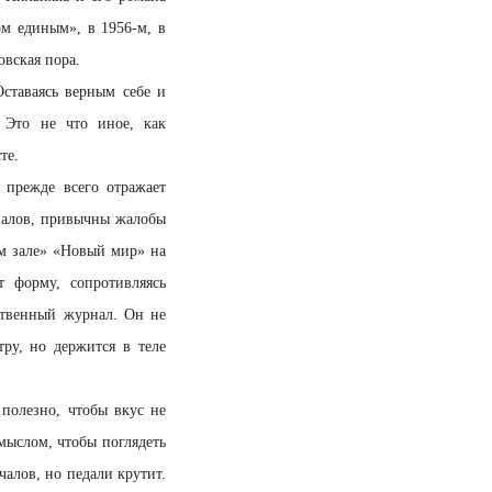
м единым», в 1956-м, в
овская пора.
Оставаясь верным себе и
. Это не что иное, как
те.
 прежде всего отражает
рналов, привычны жалобы
ом зале» «Новый мир» на
т форму, сопротивляясь
ственный журнал. Он не
ру, но держится в теле
 полезно, чтобы вкус не
мыслом, чтобы поглядеть
чалов, но педали крутит.