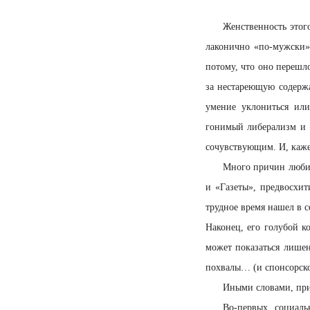
Женственность этого
лаконично «по-мужски»
потому, что оно перешло
за нестареющую содержат
умение уклониться или
гонимый либерализм и «
сочувствующим. И, каже
Много причин любит
и «Газеты», предвосхит
трудное время нашел в с
Наконец, его голубой 
может показаться лишен
похвалы… (и спонсорск
Иными словами, прич
Во-первых, социаль