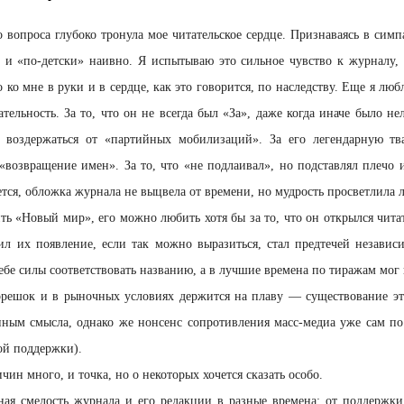
 вопроса глубоко тронула мое читательское сердце. Признаваясь в симп
 и «по-детски» наивно. Я испытываю это сильное чувство к журналу, 
 ко мне в руки и в сердце, как это говорится, по наследству. Еще я люб
ельность. За то, что он не всегда был «За», даже когда иначе было не
 воздержаться от «партийных мобилизаций». За его легендарную тва
возвращение имен». За то, что «не подлаивал», но подставлял плечо
тся, обложка журнала не выцвела от времени, но мудрость просветлила 
ь «Новый мир», его можно любить хотя бы за то, что он открылся чит
ил их появление, если так можно выразиться, стал предтечей незави
ебе силы соответствовать названию, а в лучшие времена по тиражам мог 
корешок и в рыночных условиях держится на плаву — существование эт
ным смысла, однако же нонсенс сопротивления масс-медиа уже сам по
ой поддержки).
ин много, и точка, но о некоторых хочется сказать особо.
ная смелость журнала и его редакции в разные времена: от поддержк