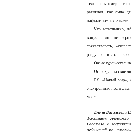
Театр есть театр… тол
религией, как было д
нафталином в Ленкоме.
Что естественно, 
вопрошания, незавер
сочувствовать, «уязвл
разрушает, и это не вос
Оазис художественно
Он сохранил свое ли
P.S. «Новый мир», х
электронных носителях
месте.
Елена Васильевна
факультет Уральского
Работала в государст
публикаций по историч