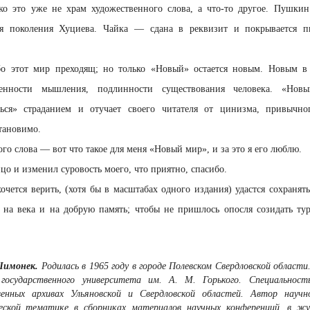
ько это уже не храм художественного слова, а что-то другое. Пушки
ля поколения Хуциева. Чайка — сдана в реквизит и покрывается п
ибо этот мир преходящ; но только «Новый» остается новым. Новым в
шенности мышления, подлинности существования человека. «Нов
яться» страданием и отучает своего читателя от цинизма, привычн
становимо.
го слова — вот что такое для меня «Новый мир», и за это я его люблю.
цо и изменил суровость моего, что приятно, спасибо.
очется верить, (хотя бы в масштабах одного издания) удастся сохранят
, на века и на добрую память; чтобы не пришлось опосля созидать ту
 Шимонек.
Родилась в 1965 году в городе Полевском Свердловской област
 государственного университета им. А. М. Горького. Специальност
венных архивах Ульяновской и Свердловской областей. Автор научн
еской тематике в сборниках материалов научных конференций, в ж