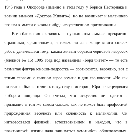
1945 года в Оксфорде (именно в этом году у Бориса Пастернака и
возник замысел «Доктора Живаго»), но не возникает и малейшего
позыва к мысли о каком-нибудь искусственном притягивании.
Все сближения оказались в пушкинском смысле прекрасно-
странными, органичными, и только читая в конце книги список
работ, удивляешься тому, каким живым образом черновой набросок
(блокнот № 15) 1905 года под названием «Боря читает» — то есть
размытая фигура юноши-подростка — соотносится, вероятно, вот с
этими словами о главном герое романа в дни его юности: «Но как
ни велика была его тяга к искусству и истории, Юра не затруднялся
выбором поприща. Он считал, что искусство не годится в
призвание в том же самом смысле, как не может быть профессией
прирожденная веселость или склонность к меланхолии. Он
интересовался физикой, естествознанием и находил, что в
практической жизни надо заниматься чем-нибудь общеполезным.