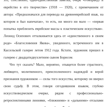
это, собственно, одна-единственная заметка, очерк «Рембрандт и
еврейство в его творчестве» (1918 — 1920), с примечанием от
автора: «Предназначался для перевода на древнееврейский язык, на
котором и был напечатан», то есть, ни много ни мало — «первая
попытка приблизить еврейские массы к пластическим искусствам».
Леонид Осипович отталкивается здесь от «единственного в своем
роде» «Благословения Якова», увиденного, встреченного им в
Кассельской галерее летом 1912 года. Кстати, художник пришел в
галерею с двадцатидвухлетним сыном Борисом.
Что тут сказать? Мало, вероятно, отыщется более страстного,
любящего, молитвенного, преисполненного надеждой и верой
признания художником — силы того искусства, которому он вверил
свою судьбу. В этом, говоря сегодняшним языком, глубоко
искусствоведческом очерке, рядом с профессионально-
ретроспективными линиями, «ближними» и «дальними» отсылами