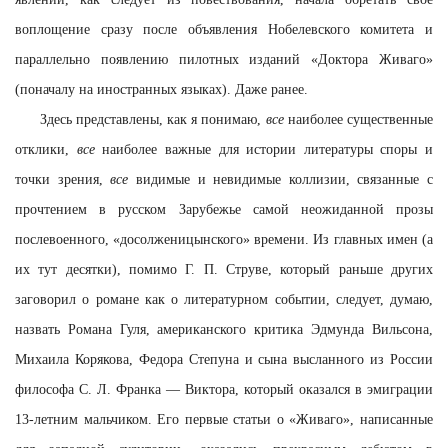
воплощение сразу после объявления Нобелевского комитета и
параллельно появлению пилотных изданий «Доктора Живаго»
(поначалу на иностранных языках). Даже ранее.
Здесь представлены, как я понимаю,
все
наиболее существенные
отклики,
все
наиболее важные для истории литературы споры и
точки зрения,
все
видимые и невидимые коллизии, связанные с
прочтением в русском Зарубежье самой неожиданной прозы
послевоенного, «досолженицынского» времени. Из главных имен (а
их тут десятки), помимо Г. П. Струве, который раньше других
заговорил о романе как о литературном событии, следует, думаю,
назвать Романа Гуля, американского критика Эдмунда Вильсона,
Михаила Корякова, Федора Степуна и сына высланного из России
философа С. Л. Франка — Виктора, который оказался в эмиграции
13-летним мальчиком. Его первые статьи о «Живаго», написанные