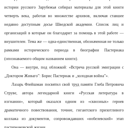
истории русского Зарубежья собирал материалы для этой книги
четверть века, работая во множестве архивов, включая ставшее
недавно доступным досье Шведской академии. Список лиц и
организаций в которые он благодарит за помощь в этой работе —
внушителен. Тема же — одна-единственная, обозначенная не только
рамками исторического периода в биографии Пастернака
(опознаваемого общим названием книги).
Она — внутри, под обложкой: «Встреча русской эмиграции с
„Доктором Живаго”: Борис Пастернак и „холодная война”».
Лазарь Флейшман посвятил свой труд памяти Глеба Петровича
Струве, автора легендарной книги «Русская литература в
изгнании», который оказался одним из «сквозных» героев
драматичного повествования, точнее, гигантского прихотливого
коллажа из документов, сопровождавших «нобелевский» этап
пастернаковской жизни.