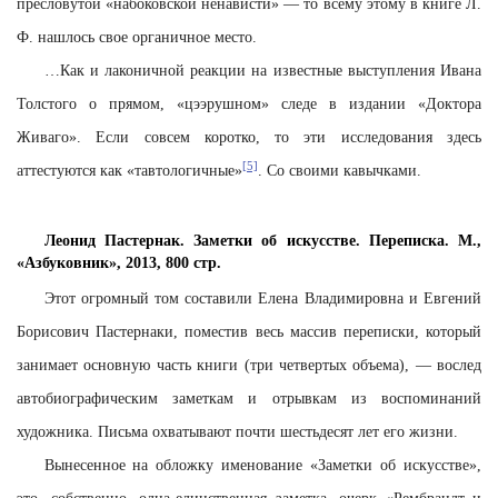
пресловутой «набоковской ненависти» — то всему этому в книге Л.
Ф. нашлось свое органичное место.
…
Как и лаконичной реакции на известные выступления Ивана
Толстого о прямом, «цээрушном» следе в издании «Доктора
Живаго». Если совсем коротко, то эти исследования здесь
[5]
аттестуются как «тавтологичные»
. Со своими кавычками.
Леонид Пастернак. Заметки об искусстве. Переписка. М.,
«Азбуковник», 2013, 800 стр.
Этот огромный том составили Елена Владимировна и Евгений
Борисович Пастернаки, поместив весь массив переписки, который
занимает основную часть книги (три четвертых объема), — вослед
автобиографическим заметкам и отрывкам из воспоминаний
художника. Письма охватывают почти шестьдесят лет его жизни.
Вынесенное на обложку именование «Заметки об искусстве»,