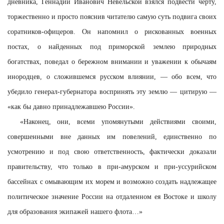
дневника, Геннадий Иванович Невельской взялся подвести черту,
торжественно и просто пояснив читателю самую суть подвига своих
соратников-офицеров. Он напомнил о рискованных военных
постах, о найденных под приморской землею природных
богатствах, поведал о бережном внимании и уважении к обычаям
инородцев, о сложившемся русском влиянии, — обо всем, что
убедило генерал-губернатора воспринять эту землю — цитирую —
«как бы давно принадлежавшею России».
«Наконец, они, всеми упомянутыми действиями своими,
совершенными вне данных им повелений, единственно по
усмотрению и под свою ответственность, фактически доказали
правительству, что только в при-амурском и при-уссурийском
бассейнах с омывающим их морем и возможно создать надлежащее
политическое значение России на отдаленном ея Востоке и школу
для образования экипажей нашего флота…»