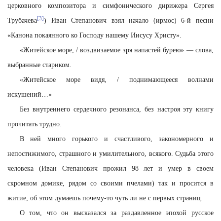
церковного композитора и симфонического дирижера Сергея
[3]
Трубачева
) Иван Степанович взял начало (ирмос) 6-й песни
«Канона покаянного ко Господу нашему Иисусу Христу».
«Житейское море, / воздвизаемое зря напастей бурею» — слова,
выбранные стариком.
«Житейское море видя, / поднимающееся волнами
искушений…»
Без внутреннего сердечного резонанса, без настроя эту книгу
прочитать трудно.
В ней много горького и счастливого, закономерного и
непостижимого, страшного и умилительного, всякого. Судьба этого
человека (Иван Степанович прожил 98 лет и умер в своем
скромном домике, рядом со своими пчелами) так и просится в
житие, об этом думаешь почему-то чуть ли не с первых страниц.
О том, что он высказался за раздавленное эпохой русское