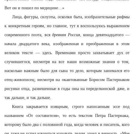
Вот он и пошел по медицине…»
Лица, фигуры, силуэты, осколки быта, изобразительные рифмы
к конкретным героям, но главное, тут я воспользуюсь выражением
современного поэта, вся
древняя Россия
, конца девятнадцатого —
начала двадцатого века, изображенная и преображенная в этом
великом тексте — здесь. Временами просто захватывает дух от
случившегося, несмотря на все наши возможные знания о том,
насколько важным было для сына то дело, которым занимался его
отец-живописец; несмотря на окантованные Борисом Пастернаком
рисунки отца, развешенные в годы оны на переделкинской даче, и
так дальше, и так дальше.
Книга закрывается изящным, строго написанным эссе под
названием «От составителя», то есть текстом Петра Пастернака,
которому было два с половиной года, когда человек и писатель, кого
он даже не успел научиться называть дедом, ушел в вечность. «Мое