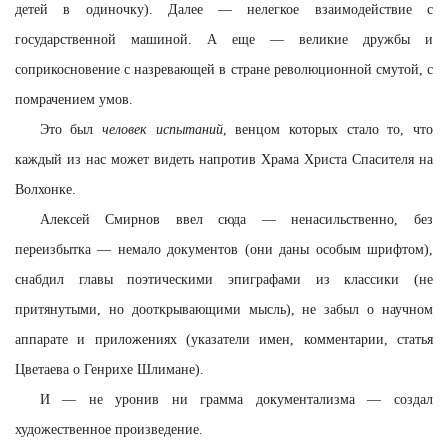
детей в одиночку). Далее — нелегкое взаимодействие с
государственной машиной. А еще — великие дружбы и
соприкосновение с назревающей в стране революционной смутой, с
помрачением умов.
Это был
человек испытаний
, венцом которых стало то, что
каждый из нас может видеть напротив Храма Христа Спасителя на
Волхонке.
Алексей Смирнов ввел сюда — ненасильственно, без
переизбытка — немало документов (они даны особым шрифтом),
снабдил главы поэтическими эпиграфами из классики (не
притянутыми, но дооткрывающими мысль), не забыл о научном
аппарате и приложениях (указатели имен, комментарии, статья
Цветаева о Генрихе Шлимане).
И — не уронив ни грамма документализма — создал
художественное произведение.