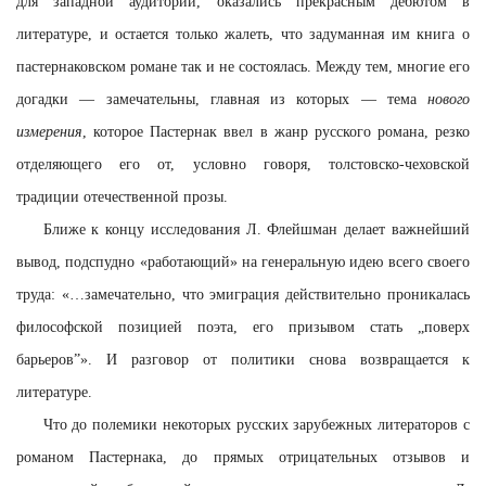
для западной аудитории, оказались прекрасным дебютом в
литературе, и остается только жалеть, что задуманная им книга о
пастернаковском романе так и не состоялась. Между тем, многие его
догадки — замечательны, главная из которых — тема
нового
измерения
, которое Пастернак ввел в жанр русского романа, резко
отделяющего его от, условно говоря, толстовско-чеховской
традиции отечественной прозы.
Ближе к концу исследования Л. Флейшман делает важнейший
вывод, подспудно «работающий» на генеральную идею всего своего
труда: «…замечательно, что эмиграция действительно проникалась
философской позицией поэта, его призывом стать „поверх
барьеров”». И разговор от политики снова возвращается к
литературе.
Что до полемики некоторых русских зарубежных литераторов с
романом Пастернака, до прямых отрицательных отзывов и