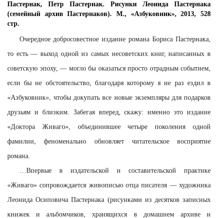
Пастернак, Петр Пастернак. Рисунки Леонида Пастернака
(семейный архив Пастернаков). М., «Азбуковник», 2013, 528
стр.
Очередное добросовестное издание романа Бориса Пастернака,
то есть — выход одной из самых несоветских книг, написанных в
советскую эпоху, — могло бы оказаться просто отрадным событием,
если бы не обстоятельство, благодаря которому я не раз ездил в
«Азбуковник», чтобы докупать все новые экземпляры для подарков
друзьям и близким. Забегая вперед, скажу: именно это издание
«Доктора Живаго», объединившее четыре поколения одной
фамилии, феноменально обновляет читательское восприятие
романа.
…
Впервые в издательской и составительской практике
«Живаго» сопровождается живописью отца писателя — художника
Леонида Осиповича Пастернака (рисунками из десятков записных
книжек и альбомчиков, хранящихся в домашнем архиве и