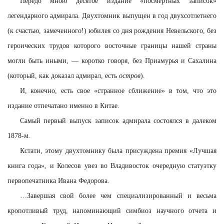
Передо мною десятое издание «посмертных записок»
легендарного адмирала. Двухтомник выпущен в год двухсотлетнего
(к счастью, замеченного!) юбилея со дня рождения Невельского, без
героических трудов которого восточные границы нашей страны
могли быть иными, — коротко говоря, без Приамурья и Сахалина
(который, как доказал адмирал, есть
остров
).
И, конечно, есть свое «странное сближение» в том, что это
издание отпечатано именно в Китае.
Самый первый выпуск записок адмирала состоялся в далеком
1878-м.
Кстати, этому двухтомнику была присуждена премия «Лучшая
книга года», и Колесов увез во Владивосток очередную статуэтку
первопечатника Ивана Федорова.
…
Завершая свой более чем специализированный и весьма
кропотливый труд, напоминающий симбиоз научного отчета и