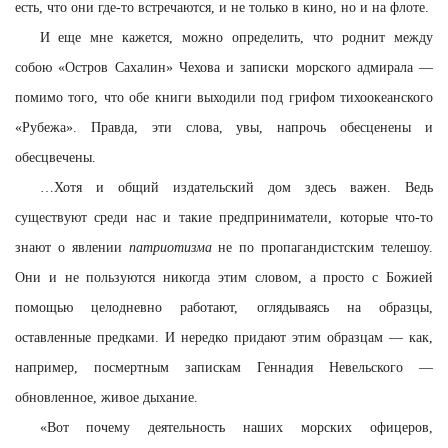
есть, что они где-то встречаются, и не только в кино, но и на флоте.
И еще мне кажется, можно определить, чт
о
роднит между
собою «Остров Сахалин» Чехова и записки морского адмирала —
помимо того, что обе книги выходили под грифом тихоокеанского
«Рубежа». Правда, эти слова, увы, напрочь обесценены и
обесцвечены.
…
Хотя и общий издательский дом здесь важен. Ведь
существуют среди нас и такие предприниматели, которые что-то
знают о явлении
патриотизма
не по пропагандистским телешоу.
Они и не пользуются никогда этим словом, а просто с Божией
помощью целодневно работают, оглядываясь на образцы,
оставленные предками. И нередко придают этим образцам — как,
например, посмертным запискам Геннадия Невельского —
обновленное, живое дыхание.
«Вот почему деятельность наших морских офицеров,