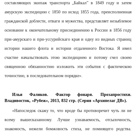
составляющих экипаж транспорта „Байкал” в 1849 году и затем
амурскую экспедицию с 1850 по исход 1855 года, преисполненная
гражданской доблести, отваги и мужества, представляет незыблемое
основание к окончательному присоединению к России в 1856 году
при-амурскаго и при-уссурийскаго края и одну из видных страниц
истории нашего флота и истории отдаленного Востока. Я имел
счастие начальствовать этою экспедициею и потому счел своею
священною обязанностию изложить эти события с фактическою
точностию, в последовательном порядке».
Илья Фаликов. Фактор фонаря. Прозапростихи.
Владивосток, «Рубеж», 2013, 832 стр. (Серия «Архипелаг ДВ»).
«Напоследок скажу то, что вроде бы противоречит чуть ли не
всему вышесказанному. Лучше узнаваемость, отсылочность,
знакомость, нежели бомжовость стиха, не помнящего родства.