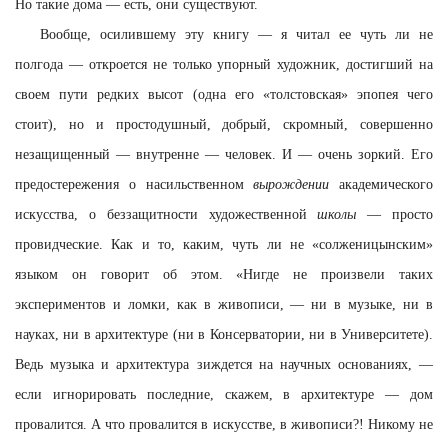
Но такие дома — есть, они существуют.
Вообще, осилившему эту книгу — я читал ее чуть ли не
полгода — откроется не только упорный художник, достигший на
своем пути редких высот (одна его «толстовская» эпопея чего
стоит), но и простодушный, добрый, скромный, совершенно
незащищенный — внутренне — человек. И — очень зоркий. Его
предостережения о насильственном
вырождении
академического
искусства, о беззащитности художественной
школы
— просто
провидческие. Как и то, каким, чуть ли не «солженицынским»
языком он говорит об этом. «Нигде не произвели таких
экспериментов и ломки, как в живописи, — ни в музыке, ни в
науках, ни в архитектуре (ни в Консерватории, ни в Университете).
Ведь музыка и архитектура зиждется на научных основаниях, —
если игнорировать последние, скажем, в архитектуре — дом
провалится. А что провалится в искусстве, в живописи?! Никому не