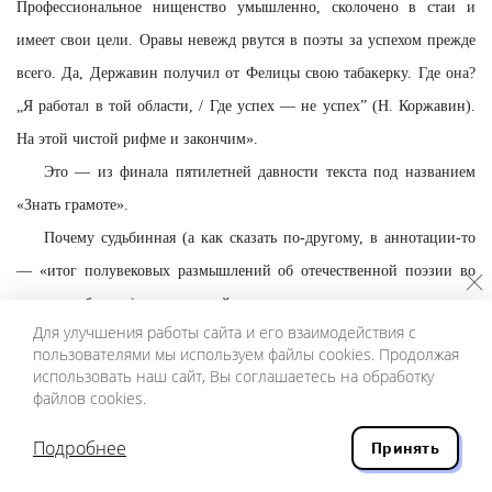
Профессиональное нищенство умышленно, сколочено в стаи и
имеет свои цели. Оравы невежд рвутся в поэты за успехом прежде
всего. Да, Державин получил от Фелицы свою табакерку. Где она?
„Я работал в той области, / Где успех — не успех” (Н. Коржавин).
На этой чистой рифме и закончим».
Это — из финала пятилетней давности текста под названием
«Знать грамоте».
Почему судьбинная (а как сказать по-другому, в аннотации-то
— «итог полувековых размышлений об отечественной поэзии во
всем ее объеме»), пяти частей да в восемь сотен страниц книга
Для улучшения работы сайта и его взаимодействия с
прозыпростихи
— пера московского поэта — выходит на краю
пользователями мы используем файлы cookies. Продолжая
земли, пусть и в несравнимо более красивом виде, нежели
использовать наш сайт, Вы соглашаетесь на обработку
файлов cookies.
предыдущее московское издание 2000 года?
Неприлично затянувшийся вопрос объясняется расшифровкой
Подробнее
Принять
аббревиатуры в названии новой издательской серии «Рубежа»: