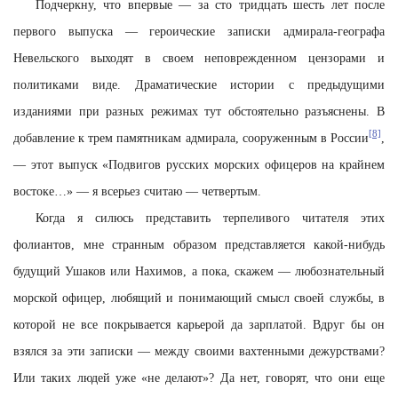
Подчеркну, что впервые — за сто тридцать шесть лет после
первого выпуска — героические записки адмирала-географа
Невельского выходят в своем неповрежденном цензорами и
политиками виде. Драматические истории с предыдущими
изданиями при разных режимах тут обстоятельно разъяснены. В
[8]
добавление к трем памятникам адмирала, сооруженным в России
,
— этот выпуск «Подвигов русских морских офицеров на крайнем
востоке…» — я всерьез считаю — четвертым.
Когда я силюсь представить терпеливого читателя этих
фолиантов, мне странным образом представляется какой-нибудь
будущий Ушаков или Нахимов, а пока, скажем — любознательный
морской офицер, любящий и понимающий смысл своей службы, в
которой не все покрывается карьерой да зарплатой. Вдруг бы он
взялся за эти записки — между своими вахтенными дежурствами?
Или таких людей уже «не делают»? Да нет, говорят, что они еще