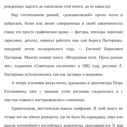
рожденных задолго до написания этой книги, до ее замысла).
Над соотнесением ранней, «доживаговской» прозы поэта и
набросков, более или менее совершенных в своей законченности
(чаще это просто графические крок
и
— фигуры, эпизоды, короткие
зарисовки, детали), начинал работать еще сын Бориса Пастернака,
ушедший летом позапрошлого года, — Евгений Борисович
Пастернак. Многие помнят книгу «Воздушные пути. Проза разных
лет», изданную «Советским писателем» в 1982 году, рисунки Л.
Пастернака использовались там как заставки и концовки.
А теперь усилиями внука поэта, художника и архитектора Петра
Евгеньевича, пять с лишним сотен рисунков соединились и с
текстом главного пастернаковского сочинения.
Удивительная, мистическая вышла симфония. В этой книге не
только нет
ни одного
разворота, где не было бы карандаша, пера или
красок крупнейшего российского живописца, скончавшегося 31 мая