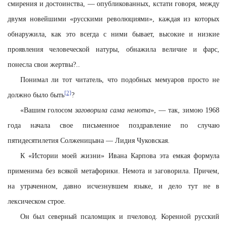
смирения и достоинства, — опубликованных, кстати говоря, между
двумя новейшими «русскими революциями», каждая из которых
обнаружила, как это всегда с ними бывает, высокие и низкие
проявления человеческой натуры, обнажила величие и фарс,
понесла свои жертвы?..
Понимал ли тот читатель, что подобных мемуаров просто не
[2]
должно было быть
?
«Вашим голосом
заговорила сама немота
», — так, зимою 1968
года начала свое письменное поздравление по случаю
пятидесятилетия Солженицына — Лидия Чуковская.
К «Истории моей жизни» Ивана Карпова эта емкая формула
применима без всякой метафорики. Немота и заговорила. Причем,
на утраченном, давно исчезнувшем языке, и дело тут не в
лексическом строе.
Он был северный псаломщик и пчеловод. Коренной русский