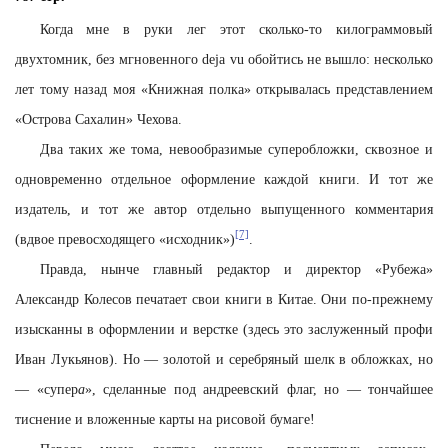
Когда мне в руки лег этот сколько-то килограммовый
двухтомник, без мгновенного dеjа vu обойтись не вышло: несколько
лет тому назад моя «Книжная полка» открывалась представлением
«Острова Сахалин» Чехова.
Два таких же тома, невообразимые суперобложки, сквозное и
одновременно отдельное оформление каждой книги. И тот же
издатель, и тот же автор отдельно выпущенного комментария
[7]
(вдвое превосходящего «исходник»)
.
Правда, нынче главный редактор и директор «Рубежа»
Александр Колесов печатает свои книги в Китае. Они по-прежнему
изысканны в оформлении и верстке (здесь это заслуженный профи
Иван Лукьянов). Но — золотой и серебряный шелк в обложках, но
— «супер
а
», сделанные под андреевский флаг, но — тончайшее
тиснение и вложенные карты на рисовой бумаге!