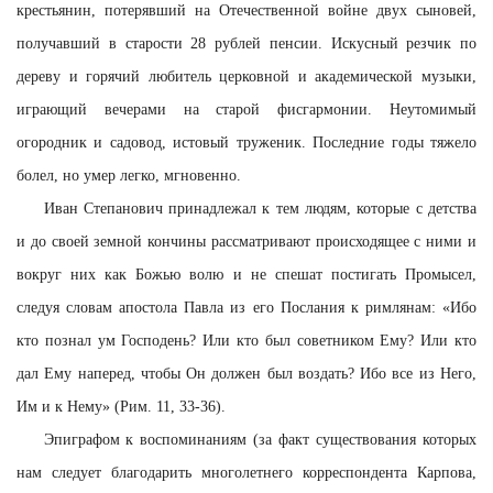
крестьянин, потерявший на Отечественной войне двух сыновей,
получавший в старости 28 рублей пенсии. Искусный резчик по
дереву и горячий любитель церковной и академической музыки,
играющий вечерами на старой фисгармонии. Неутомимый
огородник и садовод, истовый труженик. Последние годы тяжело
болел, но умер легко, мгновенно.
Иван Степанович принадлежал к тем людям, которые с детства
и до своей земной кончины рассматривают происходящее с ними и
вокруг них как Божью волю и не спешат постигать Промысел,
следуя словам апостола Павла из его Послания к римлянам: «Ибо
кто познал ум Господень? Или кто был советником Ему? Или кто
дал Ему наперед, чтобы Он должен был воздать? Ибо все из Него,
Им и к Нему» (Рим. 11, 33-36).
Эпиграфом к воспоминаниям (за факт существования которых
нам следует благодарить многолетнего корреспондента Карпова,