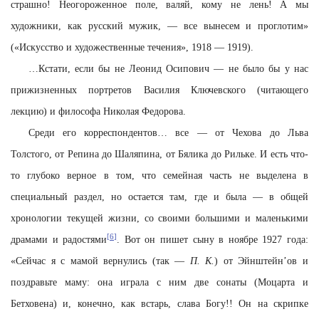
страшно! Неогороженное поле, валяй, кому не лень! А мы
художники, как русский мужик, — все вынесем и проглотим»
(«Искусство и художественные течения», 1918 — 1919).
…
Кстати, если бы не Леонид Осипович — не было бы у нас
прижизненных портретов Василия Ключевского (читающего
лекцию) и философа Николая Федорова.
Среди его корреспондентов… все — от Чехова до Льва
Толстого, от Репина до Шаляпина, от Бялика до Рильке. И есть что-
то глубоко верное в том, что семейная часть не выделена в
специальный раздел, но остается там, где и была — в общей
хронологии текущей жизни, со своими большими и маленькими
[6]
драмами и радостями
. Вот он пишет сыну в ноябре 1927 года:
«Сейчас я с мамой вернулись (так —
П. К.
) от Эйнштейн’ов и
поздравьте маму: она играла с ним две сонаты (Моцарта и
Бетховена) и, конечно, как встарь, слава Богу!! Он на скрипке