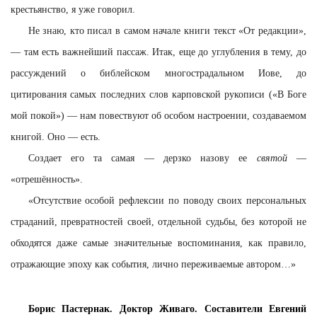
крестьянство, я уже говорил.
Не знаю, кто писал в самом начале книги текст «От редакции»,
— там есть важнейший пассаж. Итак, еще до углубления в тему, до
рассуждений о библейском многострадальном Иове, до
цитирования самых последних слов карповской рукописи («В Боге
мой покой») — нам повествуют об особом настроении, создаваемом
книгой. Оно — есть.
Создает его та самая — дерзко назову ее
святой
—
«отрешённость».
«Отсутствие особой рефлексии по поводу своих персональных
страданий, превратностей своей, отдельной судьбы, без которой не
обходятся даже самые значительные воспоминания, как правило,
отражающие эпоху как события, лично переживаемые автором…»
Борис Пастернак. Доктор Живаго. Составители Евгений