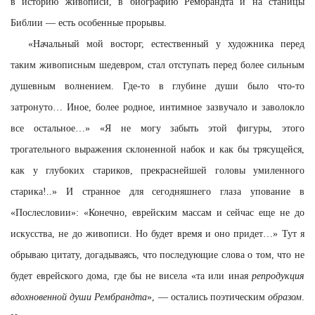
в историю живописи, в биографию Рембрандта и на станицы
Библии — есть особенные прорывы.
«Начальный мой восторг, естественный у художника перед
таким живописным шедевром, стал отступать перед более сильным
душевным волнением. Где-то в глубине души было что-то
затронуто… Иное, более родное, интимное зазвучало и заволокло
все остальное…» «Я не могу забыть этой фигуры, этого
трогательного выражения склоненной набок и как бы трясущейся,
как у глубоких стариков, прекраснейшей головы умиленного
старика!..» И странное для сегодняшнего глаза упование в
«Послесловии»: «Конечно, еврейским массам и сейчас еще не до
искусства, не до живописи. Но будет время и оно придет…» Тут я
обрываю цитату, догадываясь, что последующие слова о том, что не
будет еврейского дома, где бы не висела «та или иная
репродукция
вдохновенной души Рембрандта
», — остались поэтическим
образом
.