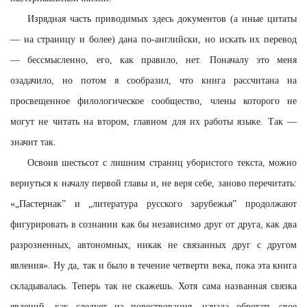
Изрядная часть приводимых здесь документов (а иные цитаты
— на страницу и более) дана по-английски, но искать их перевод
— бессмысленно, его, как правило, нет. Поначалу это меня
озадачило, но потом я сообразил, что книга рассчитана на
просвещенное филологическое сообщество, члены которого не
могут не читать на втором, главном для их работы языке. Так —
значит так.
Освоив шестьсот с лишним страниц убористого текста, можно
вернуться к началу первой главы и, не веря себе, заново перечитать:
«„Пастернак” и „литература русского зарубежья” продолжают
фигурировать в сознании как бы независимо друг от друга, как два
разрозненных, автономных, никак не связанных друг с другом
явления». Ну да, так и было в течение четверти века, пока эта книга
складывалась. Теперь так не скажешь. Хотя сама названная связка
явлений, как следует из повествования, начала обретать свое