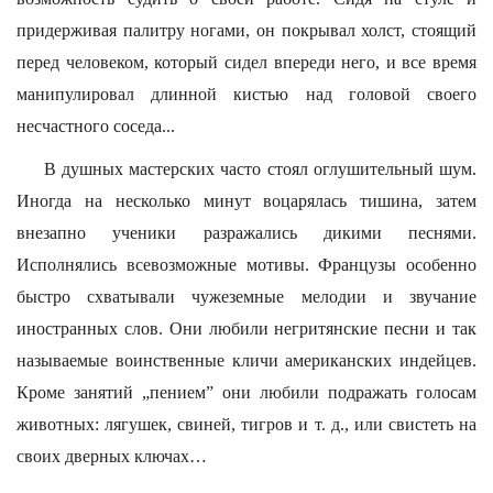
придерживая палитру ногами, он покрывал холст, стоящий
перед человеком, который сидел впереди него, и все время
манипулировал длинной кистью над головой своего
несчастного соседа...
В душных мастерских часто стоял оглушительный шум.
Иногда на несколько минут воцарялась тишина, затем
внезапно ученики разражались дикими песнями.
Исполнялись всевозможные мотивы. Французы особенно
быстро схватывали чужеземные мелодии и звучание
иностранных слов. Они любили негритянские песни и так
называемые воинственные кличи американских индейцев.
Кроме занятий „пением” они любили подражать голосам
животных: лягушек, свиней, тигров и т. д., или свистеть на
своих дверных ключах…