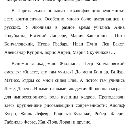
В Париж ехали повышать квалификацию художники
всех континентов. Особенно много было американцев и
русских. У Жюлиана в разное время учились Анна
Голубкина, Евгений Лансере, Мария Башкирцева, Петр
Кончаловский, Игорь Грабарь, Иван Пуни, Лев Бакст,
Александр Куприн, Борис Анреп, Мария Якунчикова…
Вспоминая академию Жюлиана, Петр Кончаловский
смеялся: «Знаете, кто там учился? До меня Боннар, Вийяр,
Матисс. Рядом со мной сидел Глез. А потом там учились
Леже, Дерен». Иными словами, академия Жюлиана сыграла
для импрессионизма роль кузницы кадров. Преподавали
здесь крупнейшие рисовальщики современности: Адольф
Бугро, Жюль Лефевр, Родольф Буланже, Роберт Флери,
Габриэль Ферье, Жан-Поль Лоран и другие.