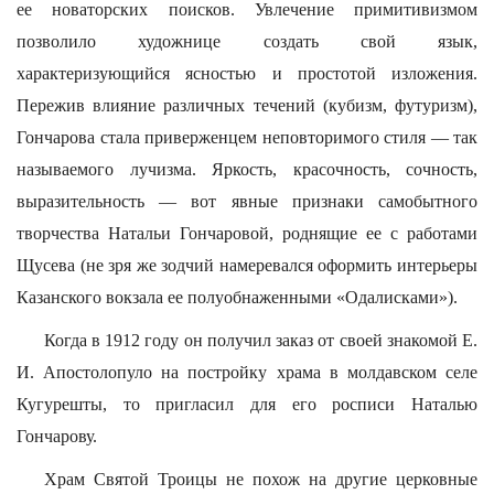
ее новаторских поисков. Увлечение примитивизмом
позволило художнице создать свой язык,
характеризующийся ясностью и простотой изложения.
Пережив влияние различных течений (кубизм, футуризм),
Гончарова стала приверженцем неповторимого стиля — так
называемого лучизма. Яркость, красочность, сочность,
выразительность — вот явные признаки самобытного
творчества Натальи Гончаровой, роднящие ее с работами
Щусева (не зря же зодчий намеревался оформить интерьеры
Казанского вокзала ее полуобнаженными «Одалисками»).
Когда в 1912 году он получил заказ от своей знакомой Е.
И. Апостолопуло на постройку храма в молдавском селе
Кугурешты, то пригласил для его росписи Наталью
Гончарову.
Храм Святой Троицы не похож на другие церковные