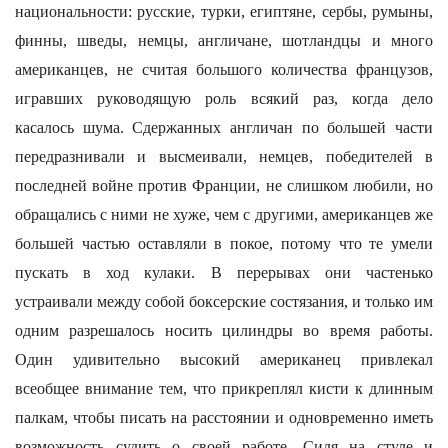
национальности: русские, турки, египтяне, сербы, румыны,
финны, шведы, немцы, англичане, шотландцы и много
американцев, не считая большого количества французов,
игравших руководящую роль всякий раз, когда дело
касалось шума. Сдержанных англичан по большей части
передразнивали и высмеивали, немцев, победителей в
последней войне против Франции, не слишком любили, но
обращались с ними не хуже, чем с другими, американцев же
большей частью оставляли в покое, потому что те умели
пускать в ход кулаки. В перерывах они частенько
устраивали между собой боксерские состязания, и только им
одним разрешалось носить цилиндры во время работы.
Один удивительно высокий американец привлекал
всеобщее внимание тем, что прикреплял кисти к длинным
палкам, чтобы писать на расстоянии и одновременно иметь
возможность судить о своей работе. Сидя на стуле и