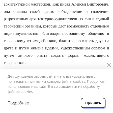
архитектурной мастерской. Как писал Алексей Викторович,
она ставила своей целью «объединение и сплочение
разрозненных архитектурно-художественных сил в единый
творческий организм, который даст возможность отдельным
индивидуальностям, благодаря постоянному общению и
творческому взаимодействию, благотворно влиять друг на
друга и путем обмена идеями, художественным образом и
путем личного опыта создать формы коллективного
творчества».
Что и говорить, условия для творчества были
Для улучшения работы сайта и его взаимодействия с
провозглашены самые подходящие, благодаря чему Щусев
пользователями мы используем файлы cookies. Продолжая
использовать наш сайт, Вы соглашаетесь на обработку
не только сохранил свой авторитет первого зодчего, но и
файлов cookies.
преумножил его. Он стал общепризнанным лидером своего
поколения, с 1922 года возглавив еще и возрожденное
Подробнее
Принять
Московское архитектурное общество, с 1918 года Щусев —