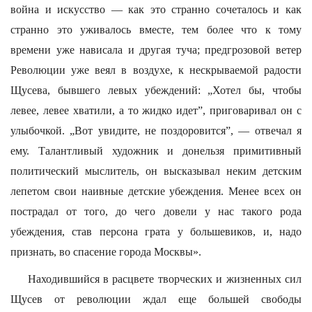
война и искусство — как это странно сочеталось и как
странно это уживалось вместе, тем более что к тому
времени уже нависала и другая туча; предгрозовой ветер
Революции уже веял в воздухе, к нескрываемой радости
Щусева, бывшего левых убеждений: „Хотел бы, чтобы
левее, левее хватили, а то жидко идет”, приговаривал он с
улыбочкой. „Вот увидите, не поздоровится”, — отвечал я
ему. Талантливый художник и донельзя примитивный
политический мыслитель, он высказывал неким детским
лепетом свои наивные детские убеждения. Менее всех он
пострадал от того, до чего довели у нас такого рода
убеждения, став персона грата у большевиков, и, надо
признать, во спасение города Москвы».
Находившийся в расцвете творческих и жизненных сил
Щусев от революции ждал еще большей свободы