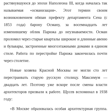
растянувшуюся до эпохи Наполеона III, когда началась так
называемая «османизация». Этот термин своим
возникновением обязан префекту департамента Сена (с
1853 года) барону Осману, за восемнадцать лет
изменившему облик Парижа до неузнаваемости. Осман
проломил через старые кварталы широкие и длинные авеню
и бульвары, застроенные многоэтажными домами в едином
стиле. Работа по перестройке Парижа закончилась почти
через столетие.
Новые хозяева Красной Москвы не могли сто лет
перестраивать старую русскую столицу. Максимум —
двадцать лет. Поэтому уже вскоре после смены власти
архитекторов призвали к работе. Щусев вспоминал в 1938
году:
«В Москве образовалась особая архитектурная группа.