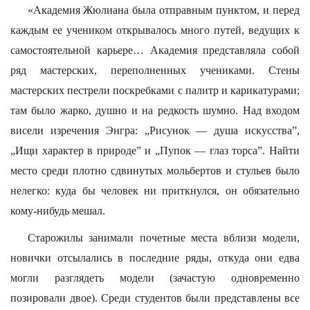
«Академия Жюлиана была отправным пунктом, и перед
каждым ее учеником открывалось много путей, ведущих к
самостоятельной карьере… Академия представляла собой
ряд мастерских, переполненных учениками. Стены
мастерских пестрели поскребками с палитр и карикатурами;
там было жарко, душно и на редкость шумно. Над входом
висели изречения Энгра: „Рисунок — душа искусства”,
„Ищи характер в природе” и „Пупок — глаз торса”. Найти
место среди плотно сдвинутых мольбертов и стульев было
нелегко: куда бы человек ни приткнулся, он обязательно
кому-нибудь мешал.
Старожилы занимали почетные места вблизи модели,
новички отсылались в последние ряды, откуда они едва
могли разглядеть модели (зачастую одновременно
позировали двое). Среди студентов были представлены все