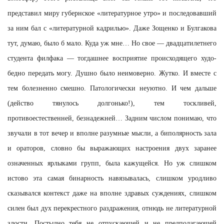
представил миру губернское «литературное утро» и последовавший
за ним бал с «литературной кадрилью». Даже Зощенко и Булгакова
тут, думаю, было б мало. Куда уж мне… Но свое — двадцатилетнего
студента филфака — тогдашнее восприятие происходящего худо-
бедно передать могу. Душно было неимоверно. Жутко. И вместе с
тем болезненно смешно. Патологически неуютно. И чем дальше
(действо тянулось долгонько!), тем тоскливей,
противоестественней, безнадежней… Задним числом понимаю, что
звучали в тот вечер и вполне разумные мысли, а биполярность зала
и ораторов, словно бы выражающих настроения двух заранее
означенных ярлыками групп, была кажущейся. Но уж слишком
истово эта самая бинарность навязывалась, слишком уродливо
сказывался контекст даже на вполне здравых суждениях, слишком
силен был дух перекрестного раздражения, отнюдь не литературной
злости. Постыдно тебя не отпускающей и не предполагающей