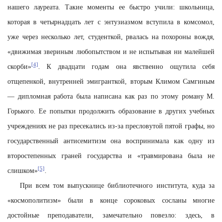
нашего лауреата. Такие моменты ее быстро учили: школьница,
которая в четырнадцать лет с энтузиазмом вступила в комсомол,
уже через несколько лет, студенткой, рвалась на похороны вождя,
«движимая звериным любопытством и не испытывая ни малейшей
[4]
скорби»
. К двадцати годам она явственно ощутила себя
отщепенкой, внутренней эмигранткой, вторым Климом Самгиным
— дипломная работа была написана как раз по этому роману М.
Горького. Ее попытки продолжить образование в других учебных
учреждениях не раз пресекались из-за пресловутой пятой графы, но
государственный антисемитизм она воспринимала как одну из
второстепенных граней государства и «травмирована была не
[5]
слишком»
.
При всем том выпускнице библиотечного института, куда за
«космополитизм» были в конце сороковых сосланы многие
достойные преподаватели, замечательно повезло: здесь, в