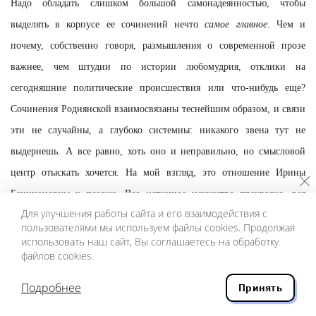
Надо обладать слишком большой самонадеянностью, чтобы
выделять в корпусе ее сочинений нечто
самое главное
. Чем и
почему, собственно говоря, размышления о современной прозе
важнее, чем штудии по истории любомудрия, отклики на
сегодняшние политические происшествия или что-нибудь еще?
Сочинения Роднянской взаимосвязаны теснейшим образом, и связи
эти не случайны, а глубоко системны: никакого звена тут не
выдернешь. А все равно, хоть оно и неправильно, но смысловой
центр отыскать хочется. На мой взгляд, это отношение Ирины
Бенционовны к поэзии. Все истинное искусство прекрасно, вся
Для улучшения работы сайта и его взаимодействия с
живая литература замечательна, но у поэзии «особенная стать». Как
пользователями мы используем файлы cookies. Продолжая
и у поэтов, о чем Роднянская писала не раз и не два. В разных
использовать наш сайт, Вы соглашаетесь на обработку
файлов cookies.
статьях, в разных контекстах напоминала она, в частности, слова
Ахматовой о том, что
поэт всегда прав
. С понятной оговоркой, что
Подробнее
Принять
поэт еще как бывает неправ, да только эта неправота