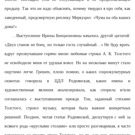
продыху. Так что не надо объяснять, почему твердил я про себя, как
заведенный, предсмертную реплику Меркуцио: «Чума на оба ваших
дома!»
…
Выступление Ирины Бенционовны началось другой цитатой:
«Двух станов не боец, но только гость случайный…» Не буду врать:
вдруг прозвучавшие горячо мною любимые строки А. К. Толстого
не
освободили меня от удушья вовсе. Но на несколько минут стало
ощутимо легче. Грешен, плохо помню, о каких социокультурных
сюжетах говорила в ЦДЛ Роднянская, какие имена и
художественные явления анализировала, как спорила и/или
соглашалась с выступавшими прежде. Тон, заданный стихами
Толстого, строил музыку, которая была важнее конкретных
решений. Позднее, читая статьи Роднянской, дискутируя с ней за
всякого рода «круглыми столами» или просто разговаривая, я часто