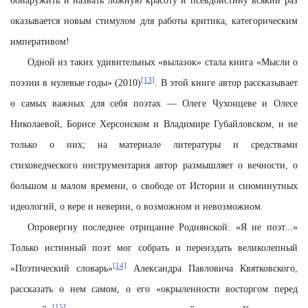
обнаружить и назвать ложную красоту и псевдоистину всякий раз
оказывается новым стимулом для работы критика, категорическим
императивом!
Одной из таких удивительных «вылазок» стала книга «Мысли о
[13]
поэзии в нулевые годы» (2010)
. В этой книге автор рассказывает
о самых важных для себя поэтах — Олеге Чухонцеве и Олесе
Николаевой, Борисе Херсонском и Владимире Губайловском, и не
только о них; на материале литературы и средствами
стиховедческого инструментария автор размышляет о вечности, о
большом и малом времени, о свободе от Истории и сиюминутных
идеологий, о вере и неверии, о возможном и невозможном.
Опровергну последнее отрицание Роднянской: «Я не поэт...»
Только истинный поэт мог собрать и переиздать великолепный
[14]
«Поэтический словарь»
Александра Павловича Квятковского,
рассказать о нем самом, о его «окрыленности восторгом перед
[15]