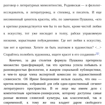
разговор о литературных мимолетностях, Роднянская — и филолог-
исследователь, и литературовед, и стиховед, и писатель. И еще
несомненный ценитель красоты, ибо, по замечанию Пушкина, «кто
в критике руководствуется чем бы то ни было, кроме чистой любви
к искусству, тот уже нисходит в толпу, рабски управляемую
низкими, корыстными побуждениями. Где нет любви к искусству,
там нет и критики. Хотите ли быть знатоком в художествах? <...>
[8]
Старайтесь полюбить художника, ищите красот в его созданиях»
.
Конечно, за два столетия формула Пушкина претерпела
множество трансформаций, так что критика успела побывать и
разновидностью филологии, и жанром социальной публицистики,
и чем-то вроде члена экспертной комиссии по художественной
словесности. Об Ирине Бенционовне нельзя сказать, что она —
критик-мономан, избравший для себя один-единственный сегмент
литературного пространства. В ее лице мы имеем дело с
компетентным критиком-универсалом, которому доступны самые
разные явления словесной культуры, как классической, так и
современной; к тому же она владеет даром свободного