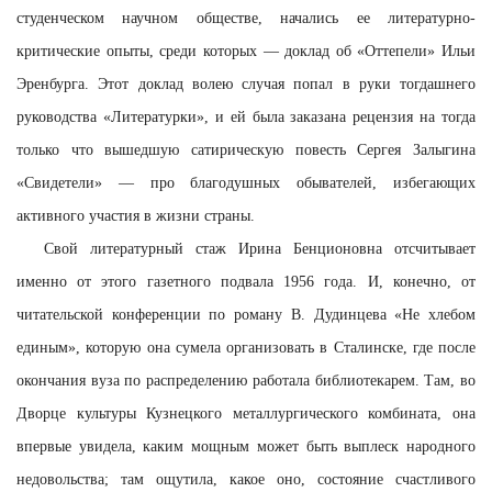
студенческом научном обществе, начались ее литературно-
критические опыты, среди которых — доклад об «Оттепели» Ильи
Эренбурга. Этот доклад волею случая попал в руки тогдашнего
руководства «Литературки», и ей была заказана рецензия на тогда
только что вышедшую сатирическую повесть Сергея Залыгина
«Свидетели» — про благодушных обывателей, избегающих
активного участия в жизни страны.
Свой литературный стаж Ирина Бенционовна отсчитывает
именно от этого газетного подвала 1956 года. И, конечно, от
читательской конференции по роману В. Дудинцева «Не хлебом
единым», которую она сумела организовать в Сталинске, где после
окончания вуза по распределению работала библиотекарем. Там, во
Дворце культуры Кузнецкого металлургического комбината, она
впервые увидела, каким мощным может быть выплеск народного
недовольства; там ощутила, какое оно, состояние счастливого