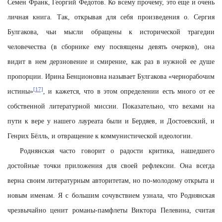
Семен Франк, Георгий Федотов. Ко всему прочему, это еще и очень
личная книга. Так, открывая для себя произведения о. Сергия
Булгакова, чьи мысли обращены к исторической трагедии
человечества (в сборнике ему посвящены девять очерков), она
видит в нем дерзновение и смирение, как раз в нужной ее душе
пропорции. Ирина Бенционовна называет Булгакова «чернорабочим
[17]
истины»
, и кажется, что в этом определении есть много от ее
собственной литературной миссии. Показательно, что вехами на
пути к вере у нашего лауреата были и Бердяев, и Достоевский, и
Генрих Бёлль, и отвращение к коммунистической идеологии.
Роднянская часто говорит о радости критика, нашедшего
достойные точки приложения для своей рефлексии. Она всегда
верна своим литературным авторитетам, но по-молодому открыта и
новым именам. Я с большим сочувствием узнала, что Роднянская
чрезвычайно ценит романы-памфлеты Виктора Пелевина, считая