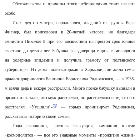
Обстоятельства и причины этого небезразличия стоит назвать
особо.
Итак: дед по матери, народоволец, младший из группы Веры
Фигнер, был приговорен к 20-летней каторге, но благодаря
амнистии Николая II при его восшествии на престол срок юноше
скостили до десяти лет. Бабушка-фельдшерица ездила в молодости
на холерные эпидемии и получила грамоту от полтавского
губернатора. Из дома политкаторжан в Харькове, где жила семья
врача-эндокринолога Бенциона Борисовича Роднянского, — в 1938-
м взяли деда и вскоре расстреляли. Много позже бабушку вызвали в
органы и сказали, что муж расстрелян, но расстреляны и те, кто его
[3]
расстрелял. «Утешили!»
— горько иронизирует Роднянская,
рассказывая историю своей семьи.
Годы ежовщины, военная эвакуация, кампания против
«космополитов» — все это знаковые моменты «прожития жизни»