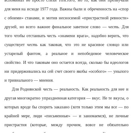
вспоминал не просто стихи Толстого, но то, как они прозвучали
для меня на исходе 1977 года. Важны были и обреченность на «спор
с обоими» станами, и мотив несносимой «пристрастной ревности»
друзей, но всего важнее финальное заветное слово —
честь.
Для
того чтобы отстаивать честь «знамени врага», надобно верить, что
существует
честь
как таковая, что это не красивое словцо или
устарелый фантом, а реальное и непобедимое человеческое
свойство. И что таковым оно остается всегда, сколько бы идеологов
ни придерживались на сей счет своего якобы «особого» — унылого
и тривиального — мнения.
Для Роднянской честь — реальность. Как реальность для нее и
другая многократно упраздненная категория — вкус. Не те вкусы, о
которых вроде бы спорить заказано (хотя только этим мы все — по
крайней мере, люди «письменные» — и занимаемся), не личные
пристрастия (которые, между прочим, вовсе не обязательно