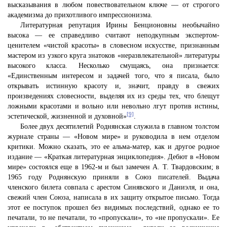
высказывания в любом повествовательном ключе — от строгого
академизма до прихотливого импрессионизма.
Литературная репутация Ирины Бенционовны необычайно
высока — ее справедливо считают неподкупным экспертом-
ценителем «чистой красоты» в словесном искусстве, признанным
мастером из узкого круга знатоков «неразвлекательной» литературы
высокого класса. Несколько смущаясь, она признается:
«Единственным интересом и задачей того, что я писала, было
открывать истинную красоту и, значит, правду в свежих
произведениях словесности, выделяя их из среды тех, что блещут
ложными красотами и вольно или невольно лгут против истины,
[9]
эстетической, жизненной и духовной»
.
Более двух десятилетий Роднянская служила в главном толстом
журнале страны — «Новом мире» и руководила в нем отделом
критики. Можно сказать, это ее альма-матер, как и другое родное
издание — «Краткая литературная энциклопедия». Дебют в «Новом
мире» состоялся еще в 1962-м и был замечен А. Т. Твардовским; в
1965 году Роднянскую приняли в Союз писателей. Выдача
членского билета совпала с арестом Синявского и Даниэля, и она,
свежий член Союза, написала в их защиту открытое письмо. Тогда
этот ее поступок прошел без видимых последствий, однако ее то
печатали, то не печатали, то «пропускали», то «не пропускали». Ее