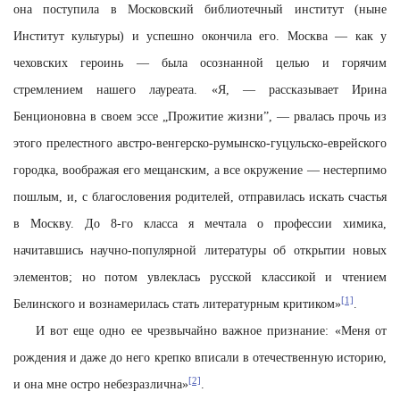
она поступила в Московский библиотечный институт (ныне
Институт культуры) и успешно окончила его. Москва — как у
чеховских героинь — была осознанной целью и горячим
стремлением нашего лауреата. «Я, — рассказывает Ирина
Бенционовна в своем эссе „Прожитие жизни”, — рвалась прочь из
этого прелестного австро-венгерско-румынско-гуцульско-еврейского
городка, воображая его мещанским, а все окружение — нестерпимо
пошлым, и, с благословения родителей, отправилась искать счастья
в Москву. До 8-го класса я мечтала о профессии химика,
начитавшись научно-популярной литературы об открытии новых
элементов; но потом увлеклась русской классикой и чтением
[1]
Белинского и вознамерилась стать литературным критиком»
.
И вот еще одно ее чрезвычайно важное признание: «Меня от
рождения и даже до него крепко вписали в отечественную историю,
[2]
и она мне остро небезразлична»
.