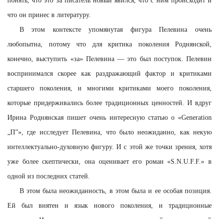
понять, что это за писатель новый явился, что с ним происходит и
что он принес в литературу.
В этом контексте упомянутая фигура Пелевина очень
любопытна, потому что для критика поколения Роднянской,
конечно, выступить «за» Пелевина — это был поступок. Пелевин
воспринимался скорее как раздражающий фактор и критиками
старшего поколения, и многими критиками моего поколения,
которые придерживались более традиционных ценностей. И вдруг
Ирина Роднянская пишет очень интересную статью о «Generation
„П”», где исследует Пелевина, что было неожиданно, как некую
интеллектуально-духовную фигуру. И с этой же точки зрения, хотя
уже более скептически, она оценивает его роман «S.N.U.F.F.» в
одной из последних статей.
В этом была неожиданность, в этом была и ее особая позиция.
Ей был внятен и язык нового поколения, и традиционные