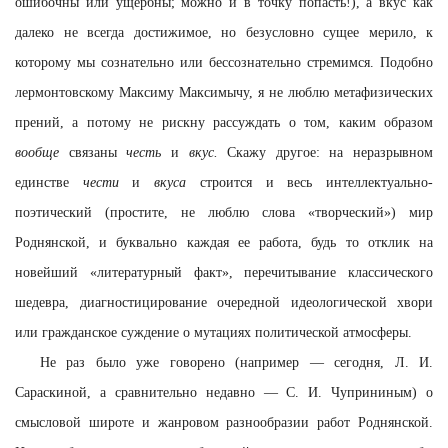
ошибочны или ущербны; можно и в точку попасть!), а вкус как
далеко не всегда достижимое, но безусловно сущее мерило, к
которому мы сознательно или бессознательно стремимся. Подобно
лермонтовскому Максиму Максимычу, я не люблю метафизических
прений, а потому не рискну рассуждать о том, каким образом
вообще
связаны
честь
и
вкус.
Скажу другое: на неразрывном
единстве
чести
и
вкуса
строится и весь интеллектуально-
поэтический (простите, не люблю слова «творческий») мир
Роднянской, и буквально каждая ее работа, будь то отклик на
новейший «литературный факт», перечитывание классического
шедевра, диагностицирование очередной идеологической хвори
или гражданское суждение о мутациях политической атмосферы.
Не раз было уже говорено (например — сегодня, Л. И.
Сараскиной, а сравнительно недавно — С. И. Чуприниным) о
смысловой широте и жанровом разнообразии работ Роднянской.