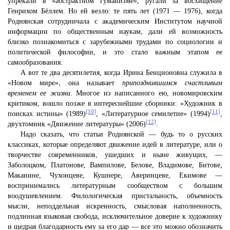
упрекали в «абстрактном гуманизме», ругали за восхищение
Генрихом Бёллем. Но ей везло: те пять лет (1971 — 1976), когда
Роднянская сотрудничала с академическим Институтом научной
информации по общественным наукам, дали ей возможность
близко познакомиться с зарубежными трудами по социологии и
политической философии, и это стало важным этапом ее
самообразования.
А вот те два десятилетия, когда Ирина Бенционовна служила в
«Новом мире», она называет
припозднившимся счастливым
временем ее жизни
. Многое из написанного ею, новомировским
критиком, вошло позже в интереснейшие сборники: «Художник в
[10]
[11]
поисках истины» (1989)
, «Литературное семилетие» (1994)
,
[12]
двухтомник «Движение литературы» (2006)
.
Надо сказать, что статьи Роднянской — будь то о русских
классиках, которые определяют движение идей в литературе, или о
творчестве современников, ушедших и ныне живущих, —
Заболоцком, Платонове, Вампилове, Белове, Владимове, Битове,
Маканине, Чухонцеве, Кушнере, Аверинцеве, Екимове —
воспринимались литературным сообществом с большим
воодушевлением. Филологическая пристальность, объемность
мысли, неподдельная искренность, смысловая наполненность,
подлинная языковая свобода, исключительное доверие к художнику
и щедрая благодарность ему за его дар — все это можно обозначить