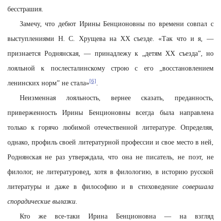
бесстрашия.
Замечу, что дебют Ирины Бенционовны по времени совпал с
выступлениями Н. С. Хрущева на ХХ съезде. «Так что и я, —
признается Роднянская, — принадлежу к „детям ХХ съезда”, но
лояльной к послесталинскому строю с его „восстановлением
[6]
ленинских норм” не стала»
.
Неизменная лояльность, вернее сказать, преданность,
приверженность Ирины Бенционовны всегда была направлена
только к горячо любимой отечественной литературе. Определяя,
однако, профиль своей литературной профессии и свое место в ней,
Роднянская не раз утверждала, что она не писатель, не поэт, не
филолог, не литературовед, хотя в филологию, в историю русской
литературы и даже в философию и в стиховедение
совершала
спорадические вылазки
.
Кто же все-таки Ирина Бенционовна — на взгляд