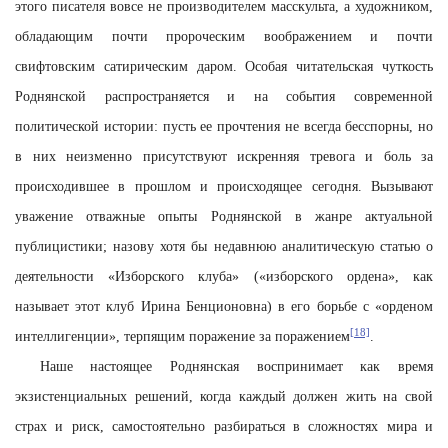
этого писателя вовсе не производителем масскульта, а художником,
обладающим почти пророческим воображением и почти
свифтовским сатирическим даром. Особая читательская чуткость
Роднянской распространяется и на события современной
политической истории: пусть ее прочтения не всегда бесспорны, но
в них неизменно присутствуют искренняя тревога и боль за
происходившее в прошлом и происходящее сегодня. Вызывают
уважение отважные опыты Роднянской в жанре актуальной
публицистики; назову хотя бы недавнюю аналитическую статью о
деятельности «Изборского клуба» («изборского ордена», как
называет этот клуб Ирина Бенционовна) в его борьбе с «орденом
[18]
интеллигенции», терпящим поражение за поражением
.
Наше настоящее Роднянская воспринимает как время
экзистенциальных решений, когда каждый должен жить на свой
страх и риск, самостоятельно разбираться в сложностях мира и