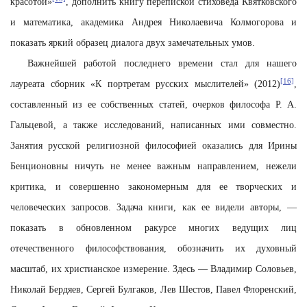
красотой»
, дополнить книгу перепиской стиховеда Квятковского
и математика, академика Андрея Николаевича Колмогорова и
показать яркий образец диалога двух замечательных умов.
Важнейшей работой последнего времени стал для нашего
[16]
лауреата сборник «К портретам русских мыслителей» (2012)
,
составленный из ее собственных статей, очерков философа Р. А.
Гальцевой, а также исследований, написанных ими совместно.
Занятия русской религиозной философией оказались для Ирины
Бенционовны ничуть не менее важным направлением, нежели
критика, и совершенно закономерным для ее творческих и
человеческих запросов. Задача книги, как ее видели авторы, —
показать в обновленном ракурсе многих ведущих лиц
отечественного философствования, обозначить их духовный
масштаб, их христианское измерение. Здесь — Владимир Соловьев,
Николай Бердяев, Сергей Булгаков, Лев Шестов, Павел Флоренский,