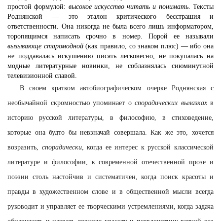
простой формулой:
высокое искусство читать и понимать
. Тексты
Роднянской — это эталон критического бесстрашия и
ответственности. Она никогда не была всего лишь информатором,
торопящимся написать срочно в номер. Порой ее называли
вызывающе старомодной
(как правило, со знаком плюс) — ибо она
не поддавалась искушению писать легковесно, не покупалась на
модные литературные новинки, не соблазнялась сиюминутной
телевизионной славой.
В своем кратком автобиографическом очерке Роднянская с
необычайной скромностью упоминает о
спорадических вылазках
в
историю русской литературы, в философию, в стиховедение,
которые она будто бы невзначай совершала. Как же это, хочется
возразить,
спорадически
, когда ее интерес к русской классической
литературе и философии, к современной отечественной прозе и
поэзии столь настойчив и систематичен, когда поиск красоты и
правды в художественном слове и в общественной мысли всегда
руководит и управляет ее творческими устремлениями, когда задача