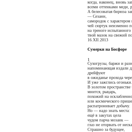
когда, наконец, вновь з
всеми оттенками меди, р
А белесоватая бирюза за
—
Сезанн,
самородок с характером 
чей сюртук неизменно пе
на треноге испытанного
твой мазок на свежий 
16.ХII.2013
Сумерки на Босфоре
1
Сухогрузы, баржи и разн
напоминающая издали д
дрейфуют
в ожиданье прохода чере
И уже зажглись огоньки
В золотом пространстве
мнится, рыцарь,
похожий на осклабленно
или космического прише
распатронивает добычу.
Но — надо знать места:
ещё в закутах цела
чудом парча мозаик —
глаз не оторвать от неск
Страшно за будущее,