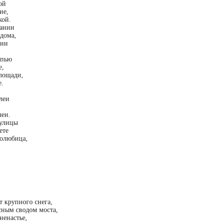
ой
ие,
кой.
кании
 дома,
нии
упью
е,
лощади,
е.
леи
леи.
 улицы
ете
долюбица,
т крупного снега,
сным сводом моста,
ненастье,