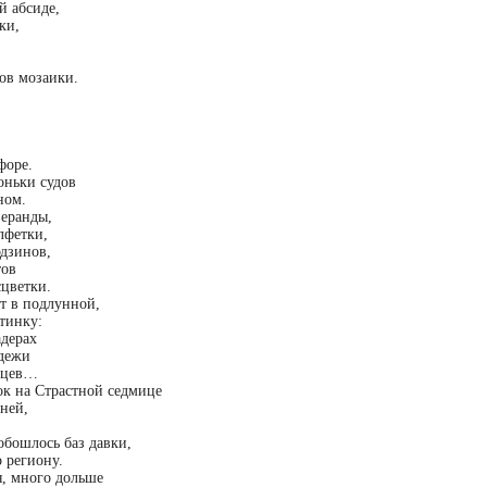
й абсиде,
ки,
ов мозаики.
форе.
гоньки судов
ном.
веранды,
лфетки,
эдзинов,
тов
сцветки.
ет в подлунной,
тинку:
дерах
дежи
ейцев…
к на Страстной седмице
ней,
обошлось баз давки,
 региону.
я, много дольше