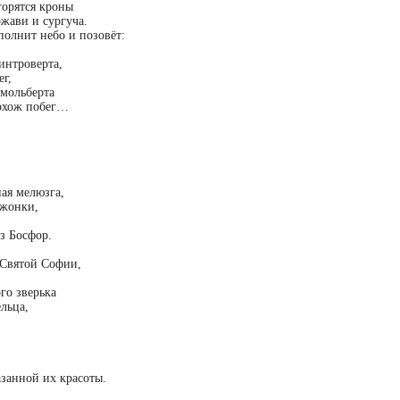
агорятся кроны
жави и сургуча.
полнит небо и позовёт:
интроверта,
г,
 мольберта
похож побег…
ая мелюзга,
жонки,
з Босфор.
.
 Святой Софии,
го зверька
льца,
азанной их красоты.