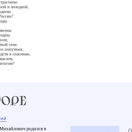
 страстною
ной и холодной,
родною.
России?
оды,
сметны.
порча
поле,
ной сечи.
из попутных,
едств к спасенью,
смыслом,
 итогом?
ТОРЕ
КИЙ
Михайлович родился в
О