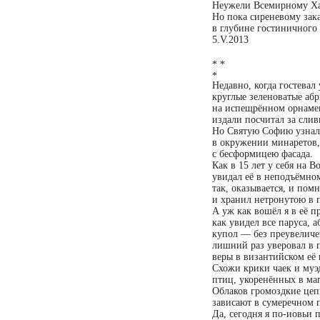
Неужели Всемирному Х
Но пока сиреневому зак
в глубине гостиничного 
5.V.2013
* *
*
Недавно, когда гостевал 
круглые зеленоватые аб
на испещрённом орнаме
издали посчитал за слив
Но Святую Софию узнал
в окружении минаретов, 
с бесформицею фасада.
Как в 15 лет у себя на В
увидал её в неподъёмно
так, оказывается, и пом
и хранил нетронутою в 
А уж как вошёл я в её п
как увидел все паруса, а
купол — без преувеличе
лишний раз уверовал в 
веры в византийском её
Схожи крики чаек и муэ
птиц, укоренённых в ма
Облаков громоздкие це
зависают в сумеречном 
Да, сегодня я по-иовьи п