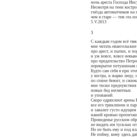
ночь ареста Господа Иис
Несмотря на тени костро
гнёзда автоматчиков на 
чем я старе — тем эта но
5.V.2013
3
С каждым годом всё тяж
мне читать евангельски
про арест, и пытки, и по
и уж вовсе, вовсе невы
про предательство Петр
перекрытое петушиным 
Будто сам себя я при эт
у костра, и жарко лицу, 
по спине бежит, и сжим
мне тиски предчувствия
новых бед несметных
и упований.
Скоро одряхлеют арены 
все его триклинии и па
и завалит густо идущим
нашей кровью пропитан
Провиденье русским обр
не видать им тусклых ог
Но не быть ему и под в
Не пойму, кому здесь да