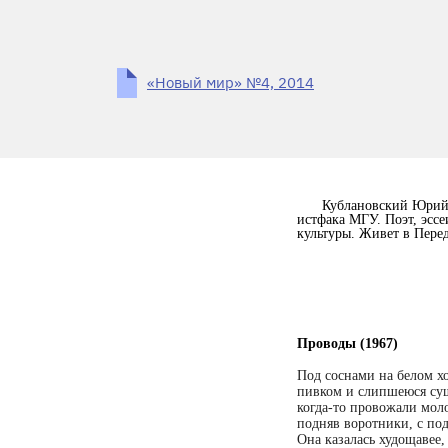
«Новый мир» №4, 2014
Кублановский Юрий 
истфака МГУ. Поэт, эссе
культуры. Живет в Пере
Проводы (1967)
Под соснами на белом х
пивком и слипшеюся су
когда-то провожали моло
подняв воротники, с по
Она казалась худощавее,