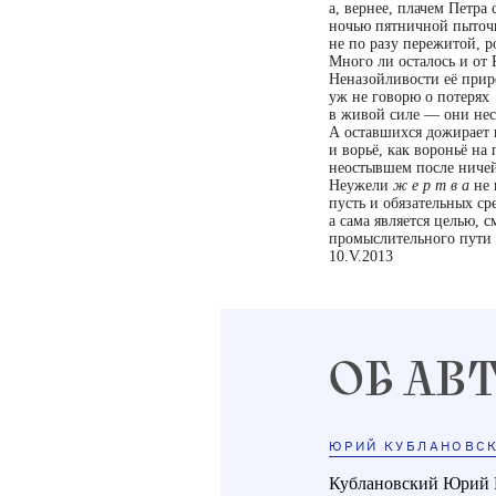
а, вернее, плачем Петра
ночью пятничной пыточ
не по разу пережитой, 
Много ли осталось и от 
Неназойливости её прир
уж не говорю о потерях
в живой силе — они не
А оставшихся дожирает 
и ворьё, как вороньё на 
неостывшем после ничей
Неужели
ж е р т в а
не 
пусть и обязательных ср
а сама является целью, 
промыслительного пути
10.V.2013
ОБ АВ
ЮРИЙ КУБЛАНОВС
Кублановский Юрий 