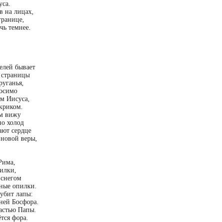
уса.
в на лицах,
границе,
чь темнее.
елей бывает
е страницы
руганья,
носимо
ом Иисуса,
криком.
ом вижу
но холод
ают сердце
 новой веры,
Рима,
рилки,
 снегом
ные опилки.
убит лапы:
ней Босфора.
ластью Папы.
ётся фора.