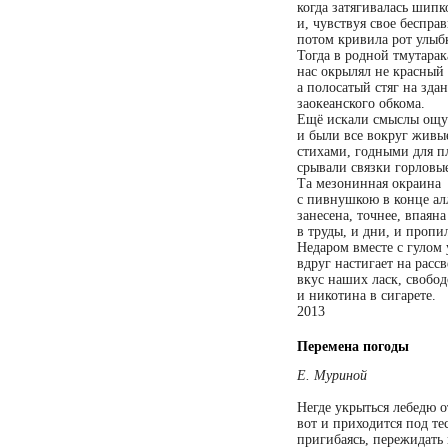
когда затягивалась шипк
и, чувствуя свое бесправ
потом кривила рот улыб
Тогда в родной тмутара
нас окрылял не красный
а полосатый стяг на зда
заокеанского обкома.
Ещё искали смыслы ощ
и были все вокруг живы
стихами, годными для п
срывали связки горловы
Та мезонинная окраина
с пивнушкою в конце ал
занесена, точнее, впаяна
в труды, и дни, и пропи
Недаром вместе с гулом
вдруг настигает на рассв
вкус наших ласк, свобо
и никотина в сигарете.
2013
Перемена погоды
Е. Муриной
Негде укрыться лебедю о
вот и приходится под те
пригибаясь, пережидать 