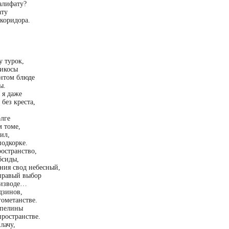
алифату?
ату
коридора.
у турок,
рикосы
нтом блюде
ы.
 я даже
без креста,
олге
м томе,
нил,
подкорке.
ространство,
бсиды,
ния свод небесный,
правый выбор
 изводе…
дзинов,
гометанстве.
ппелины
пространстве.
лачу,