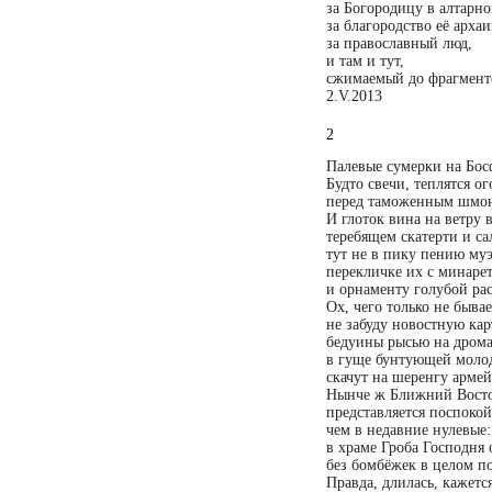
за Богородицу в алтарно
за благородство её архаи
за православный люд,
и там и тут,
сжимаемый до фрагмент
2.V.2013
2
Палевые сумерки на Бос
Будто свечи, теплятся о
перед таможенным шмо
И глоток вина на ветру 
теребящем скатерти и са
тут не в пику пению му
перекличке их с минаре
и орнаменту голубой ра
Ох, чего только не быва
не забуду новостную кар
бедуины рысью на дрома
в гуще бунтующей моло
скачут на шеренгу арм
Нынче ж Ближний Восто
представляется поспокой
чем в недавние нулевые:
в храме Гроба Господня 
без бомбёжек в целом по
Правда, длилась, кажетс