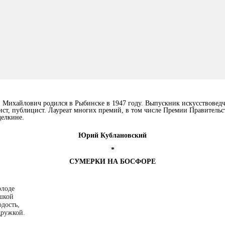
Михайлович родился в Рыбинске в 1947 году. Выпускник искусствоведч
ист, публицист. Лауреат многих премий, в том числе Премии Правительс
делкине.
Юрий Кублановский
*
СУМЕРКИ НА БОСФОРЕ
олоде
шкой
дость,
дружкой.