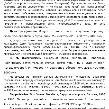
„бобо” (bourgeois bohemian, богемная буржуазия). Русским читателям более
известны другие определения — хипстеры, креативный или образованный
класс. Но как бы ни менялись названия или национальная специфика, перед
нами новая глобальная элита, соединившая в своем этосе демократизм и
элитизм, уважение к образованию и финансовую состоятельность, творчество и
корпоративный бизнес. Путеводитель по миру „бобо” — возможность узнать о
привычках и происхождении элиты информационного века, то есть
возможность понять и принять ее».
Дени Грозданович.
Искусство почти ничего не делать. Перевод с
французского Оксаны Чураковой. М., «Текст», 2013, 288 стр., 2000 экз.
«„Искусство почти ничего не делать” — вовсе не руководство для
халявщика. Дени Грозданович просто рассказывает много-много маленьких
лирико-философских притч, объясняющих, как понять, что ты гораздо
счастливее, чем тебе кажется, и научиться „хотя бы раз в день на мгновение
приобщаться к ускользающей вечности”» («Книжное обозрение»).
В. М. Жирмунский.
Начальная пора. Дневники. Переписка.
Публикация, вступительная статья, комментарии В. В. Жирмунской-
Аствацатуровой. М., «Новое литературное обозрение», 2013, 400 стр.,
1000 экз.
Материалы из личного архива Жирмунского: юношеские дневники,
относящиеся к периоду его обучения в Петербургском Тенишевском училище (в
том числе и к событиям первой русской революции 1905 года), переписка с
коллегами: с В. В. Гиппиусом в 1909 — 1928 годы и с А. А. Смирновым в 1917
— 1922 годах; естественно, с историко-литературным комментарием.
Барри Майлз.
Бит Отель. Гинзберг, Берроуз и Корсо в Париже, 1957
— 1963. Перевод с английского Анастасии Алексеевой при участии
Алекса Керви. М., «Альпина нон-фикшн», 2013, 330 стр., 3000 экз.
Документальное повествование о жизни американской литературной