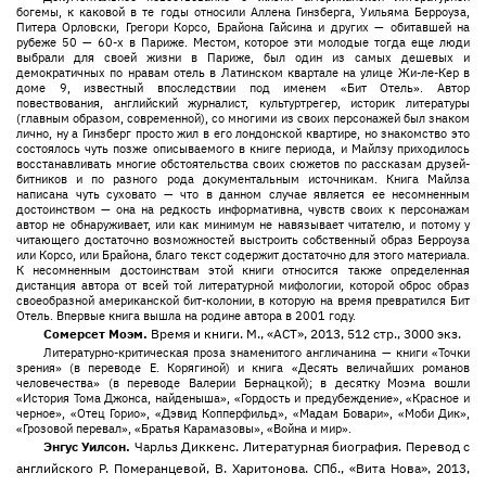
богемы, к каковой в те годы относили Аллена Гинзберга, Уильяма Берроуза,
Питера Орловски, Грегори Корсо, Брайона Гайсина и других — обитавшей на
рубеже 50 — 60-х в Париже. Местом, которое эти молодые тогда еще люди
выбрали для своей жизни в Париже, был один из самых дешевых и
демократичных по нравам отель в Латинском квартале на улице Жи-ле-Кер в
доме 9, известный впоследствии под именем «Бит Отель». Автор
повествования, английский журналист, культуртрегер, историк литературы
(главным образом, современной), со многими из своих персонажей был знаком
лично, ну а Гинзберг просто жил в его лондонской квартире, но знакомство это
состоялось чуть позже описываемого в книге периода, и Майлзу приходилось
восстанавливать многие обстоятельства своих сюжетов по рассказам друзей-
битников и по разного рода документальным источникам. Книга Майлза
написана чуть суховато — что в данном случае является ее несомненным
достоинством — она на редкость информативна, чувств своих к персонажам
автор не обнаруживает, или как минимум не навязывает читателю, и потому у
читающего достаточно возможностей выстроить собственный образ Берроуза
или Корсо, или Брайона, благо текст содержит достаточно для этого материала.
К несомненным достоинствам этой книги относится также определенная
дистанция автора от всей той литературной мифологии, которой оброс образ
своеобразной американской бит-колонии, в которую на время превратился Бит
Отель. Впервые книга вышла на родине автора в 2001 году.
Сомерсет Моэм.
Время и книги. М., «АСТ», 2013, 512 стр., 3000 экз.
Литературно-критическая проза знаменитого англичанина — книги «Точки
зрения» (в переводе Е. Корягиной) и книга «Десять величайших романов
человечества» (в переводе Валерии Бернацкой); в десятку Моэма вошли
«История Тома Джонса, найденыша», «Гордость и предубеждение», «Красное и
черное», «Отец Горио», «Дэвид Копперфильд», «Мадам Бовари», «Моби Дик»,
«Грозовой перевал», «Братья Карамазовы», «Война и мир».
Энгус Уилсон.
Чарльз Диккенс. Литературная биография. Перевод с
английского Р. Померанцевой, В. Харитонова. СПб., «Вита Нова», 2013,