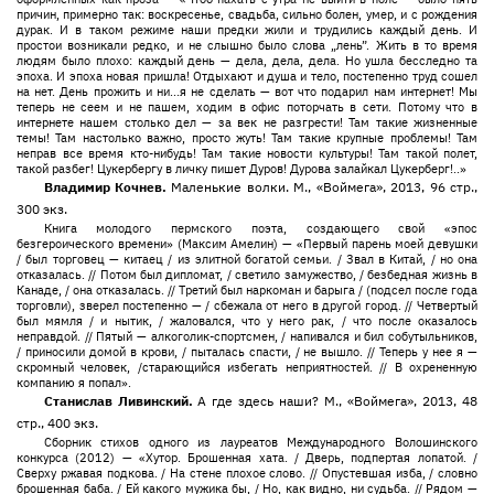
причин, примерно так: воскресенье, свадьба, сильно болен, умер, и с рождения
дурак. И в таком режиме наши предки жили и трудились каждый день. И
простои возникали редко, и не слышно было слова „лень”. Жить в то время
людям было плохо: каждый день — дела, дела, дела. Но ушла бесследно та
эпоха. И эпоха новая пришла! Отдыхают и душа и тело, постепенно труд сошел
на нет. День прожить и ни...я не сделать — вот что подарил нам интернет! Мы
теперь не сеем и не пашем, ходим в офис поторчать в сети. Потому что в
интернете нашем столько дел — за век не разгрести! Там такие жизненные
темы! Там настолько важно, просто жуть! Там такие крупные проблемы! Там
неправ все время кто-нибудь! Там такие новости культуры! Там такой полет,
такой разбег! Цукербергу в личку пишет Дуров! Дурова залайкал Цукерберг!..»
Владимир Кочнев.
Маленькие волки. М., «Воймега», 2013, 96 стр.,
300 экз.
Книга молодого пермского поэта, создающего свой «эпос
безгероического времени» (Максим Амелин) — «Первый парень моей девушки
/ был торговец — китаец / из элитной богатой семьи. / Звал в Китай, / но она
отказалась. // Потом был дипломат, / светило замужество, / безбедная жизнь в
Канаде, / она отказалась. // Третий был наркоман и барыга / (подсел после года
торговли), зверел постепенно — / сбежала от него в другой город. // Четвертый
был мямля / и нытик, / жаловался, что у него рак, / что после оказалось
неправдой. // Пятый — алкоголик-спортсмен, / напивался и бил собутыльников,
/ приносили домой в крови, / пыталась спасти, / не вышло. // Теперь у нее я —
скромный человек, /старающийся избегать неприятностей. // В охрененную
компанию я попал».
Станислав Ливинский.
А где здесь наши? М., «Воймега», 2013, 48
стр., 400 экз.
Сборник стихов одного из лауреатов Международного Волошинского
конкурса (2012) — «Хутор. Брошенная хата. / Дверь, подпертая лопатой. /
Сверху ржавая подкова. / На стене плохое слово. // Опустевшая изба, / словно
брошенная баба. / Ей какого мужика бы, / Но, как видно, ни судьба. // Рядом —