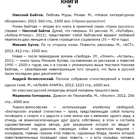
КНИГИ
*
Николай Байтов.
Любовь Муры. Роман. М., «Новое литературное
обозрение», 2013, 560 стр., 1500 экз. («Уроки русского»)
Роман Байтова — вторая его книга в проектной серии «Уроки русского»
(первая —
Николай Байтов
. Думай, что говоришь: 41 рассказ. М., «КоЛибри»,
«Азбука-Аттикус», 2011); представляет собой байтовский вариант любовной
переписки двух женщин в стране строящегося социализма (30 — 40-е годы).
Михаил Бутов.
По ту сторону кожи. Повести, рассказы. М., «АСТ»,
2013, 412 стр., 1500 экз.
Новая — после переиздания романа «Свобода» (М., «Олимп», «Астрель»,
2011) — книга прозы Михаила Бутова, составленная из рассказов и повестей
1990 — 2000-х годов, как и в случае с упомянутыми выше текстами Николая
Байтова, — своеобразная инвентаризация того лучшего, что было в русской
прозе последних двух десятилетий.
Андрей Вознесенский.
Полное собрание стихотворений и поэм в
одном томе. М., «АЛЬФА-КНИГА», 2012, 1223 стр., 6000 экз.
Из классики русской литературы второй половины прошлого века.
Марианна Гончарова.
Дракон из Перкалаба. М., «Эксмо», 2012, 256
стр., 4000 экз.
Лирико-философская — использующая атрибутику свободной,
«блогерской» игровой стилистики — проза, представляющая собой попытку
поговорить о смерти и о радости и силе жизни как о явлениях одного ряда, а
отнюдь не взаимоисключающих друг друга; собственно, в этом и состояла
художественная задача автора, для разрешения которой он вводит в
изображаемый мир драконов, говорящих собак и карпатских ведунов —
мольфаров; главная героиня этой повести, художница Влада, памяти которой
повествовательница посвящает свою повесть, — и есть мольфар, человек,