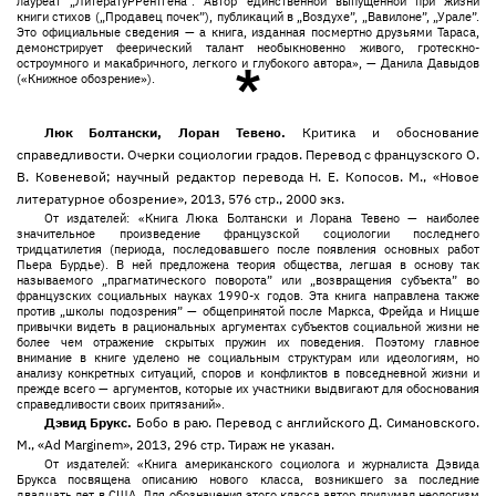
лауреат „ЛитератуРРентгена”. Автор единственной выпущенной при жизни
книги стихов („Продавец почек”), публикаций в „Воздухе”, „Вавилоне”, „Урале”.
Это официальные сведения — а книга, изданная посмертно друзьями Тараса,
демонстрирует феерический талант необыкновенно живого, гротескно-
остроумного и макабричного, легкого и глубокого автора», — Данила Давыдов
*
(«Книжное обозрение»).
Люк Болтански, Лоран Тевено.
Критика и обоснование
справедливости. Очерки социологии градов. Перевод c французского О.
В. Ковеневой; научный редактор перевода Н. Е. Копосов. М., «Новое
литературное обозрение», 2013, 576 стр., 2000 экз.
От издателей: «Книга Люка Болтански и Лорана Тевено — наиболее
значительное произведение французской социологии последнего
тридцатилетия (периода, последовавшего после появления основных работ
Пьера Бурдье). В ней предложена теория общества, легшая в основу так
называемого „прагматического поворота” или „возвращения субъекта” во
французских социальных науках 1990-х годов. Эта книга направлена также
против „школы подозрения” — общепринятой после Маркса, Фрейда и Ницше
привычки видеть в рациональных аргументах субъектов социальной жизни не
более чем отражение скрытых пружин их поведения. Поэтому главное
внимание в книге уделено не социальным структурам или идеологиям, но
анализу конкретных ситуаций, споров и конфликтов в повседневной жизни и
прежде всего — аргументов, которые их участники выдвигают для обоснования
справедливости своих притязаний».
Дэвид Брукс.
Бобо в раю. Перевод с английского Д. Симановского.
М., «Ad Marginem», 2013, 296 стр. Тираж не указан.
От издателей: «Книга американского социолога и журналиста Дэвида
Брукса посвящена описанию нового класса, возникшего за последние
двадцать лет в США. Для обозначения этого класса автор придумал неологизм