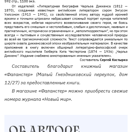
592 стр., 1100 экз.
От издателей: «Литературная биография Чарльза Диккенса (1812 —
1870), созданная известным английским литератором сэром Энгусом
Уилсоном (1913 — 1991), со свойственной этому автору мудрой иронией
яркими и точными штрихами набрасывает сложный портрет кумира читателей
всех возрастов, избегая нарочитого возвеличивания своего героя, не боясь
представить его смешным и честолюбивым, слабым и деспотичным, наивным и
прагматичным, исторически ограниченным и „неполиткорректным”, но при этом
всегда — пытливым и сочувственным исследователем человеческой природы
во всей ее трагикомической сложности. Текст сопровождается уникальным по
широте охвата диккенсовской эпохи изобразительным материалом. В качестве
приложения в книгу включен обширный литературно-философский очерк
английского мыслителя Гилберта Кита Честертона (1874 — 1936) „Чарльз
Диккенс”. Издание снабжено аннотированным именным указателем».
Составитель
Сергей Костырко
Составитель благодарит книжный магазин
«Фаланстер» (Малый Гнездниковский переулок, дом
12/27) за предоставленные книги.
В магазине «Фаланстер» можно приобрести свежие
номера журнала «Новый мир».
ОБ АВТОРЕ