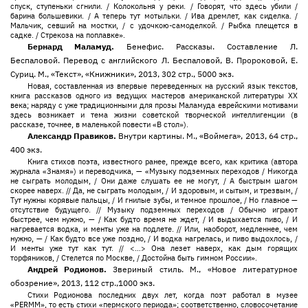
спуск, ступеньки сгнили. / Колокольня у реки. / Говорят, что здесь убили /
барина большевики. / А теперь тут мотыльки. / Ива дремлет, как сиделка. /
Мальчик, севший на мостки, / с удочкою-самоделкой. / Рыбка плещется в
садке. / Стрекоза на поплавке».
Бернард Маламуд.
Бенефис. Рассказы. Составление Л.
Беспаловой. Перевод с английского Л. Беспаловой, В. Пророковой, Е.
Суриц. М., «Текст», «Книжники», 2013, 302 стр., 5000 экз.
Новая, составленная из впервые переведенных на русский язык текстов,
книга рассказов одного из ведущих мастеров американской литературы ХХ
века; наряду с уже традиционными для прозы Маламуда еврейскими мотивами
здесь возникает и тема жизни советской творческой интеллигенции (в
рассказе, точнее, в маленькой повести «В стол»).
Александр Правиков.
Внутри картины. М., «Воймега», 2013, 64 стр.,
400 экз.
Книга стихов поэта, известного ранее, прежде всего, как критика (автора
журнала «Знамя») и переводчика, — «Музыку подземных переходов / Никогда
не сыграть молодым, / Они даже слушать ее не могут, / А быстрым шагом
скорее наверх. // Да, не сыграть молодым, / И здоровым, и сытым, и трезвым, /
Тут нужны корявые пальцы, / И гнилые зубы, и темное прошлое, / Но главное —
отсутствие будущего. // Музыку подземных переходов / Обычно играют
быстрее, чем нужно, — / Как будто время не ждет, / И выдыхается пиво, / И
нагревается водка, и менты уже на подлете. // Или, наоборот, медленнее, чем
нужно, — / Как будто все уже поздно, / И водка нагрелась, и пиво выдохлось, /
И менты уже тут как тут. // <…> Она лезет наверх, как дым горящих
торфяников, / Стелется по Москве, / Достойна быть гимном России».
Андрей Родионов.
Звериный стиль. М., «Новое литературное
обозрение», 2013, 112 стр.,1000 экз.
Стихи Родионова последних двух лет, когда поэт работал в музее
«PERMM», то есть стихи «пермского периода»; соответственно, словосочетание