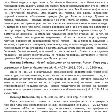
способный видеть и чувствовать бытийное в бытовом, способный вносить в
повседневность радость и полноту жизни; только обнаруживается это в момент
ее смерти. «Эта книга — не детектив и не фантастика. Тем более — не фэнтези и
не мистический триллер... Это, видите ли, правда. Все здесь написанное,
дорогой читатель, абсолютная правда. Да, да. Горы — правда. Дракон —
правда. Мольфары — правда. Владка и ее стремительная жизнь — правда. Мое
личное участие, прямое участие почти во всем нижеописанном — тоже правда.
А вымысел в том, что волей своего воображения я все это решила заплести в
пеструю веретку. Знаете ли, что такое веретка? Красивое звучное слово, да. Это
домотканая дорожка. Рачительные гуцульские хозяйки стелили ее на пол, на
лавки, сейчас уже и диваны накрывают... И вот я сплела такую длинную
плотную дорожку из разноцветной яркой пряжи — одна полоска радужная и
веселая, вторая — густо-черная, печальная, следом полоски другие, постепенно
переходящие от одного цвета к другому, дальше опять резкие цвета — красный
бешеный, белый нежный, опасливый и опять черный... Повесть эта сделала
Марианну Гончарову, писательницу из города Черновцы, лауреатом «Русской
премии» 2012 года в номинации «Малая проза».
Оксана Забужко.
Музей заброшенных секретов. Роман. Перевод с
украинского Елены Мариничевой. М., «АСТ», 2013, 704 стр., 2500 экз.
Одно из самых значительных произведений современной украинской
литературы, опровергающее, в частности, расхожее представление о том, что
общественная острота и актуальность прозы (в романе — история Украины ХХ
века, и история совсем не та, которую мы «знали») несовместимы с ее
художественной изощренностью. Первое представление романа на русском
языке — в отдельных главах — состоялось в «Новом мире» (№ 7, 10, 12 за
2011 год).
Леонид Каганов.
Оды. М., «ОГИ», 2012, 304 стр., 1000 экз.
Книга московского поэта, а также писателя-фантаста и сценариста
Леонида Каганова, составленная из «од», писавшихся им в 2009 — 2012 годах
для газеты «F5», — именно од, написанных стихами, но графически
оформленных как проза — «Чтоб пахать с утра не выйти в поле — было пять