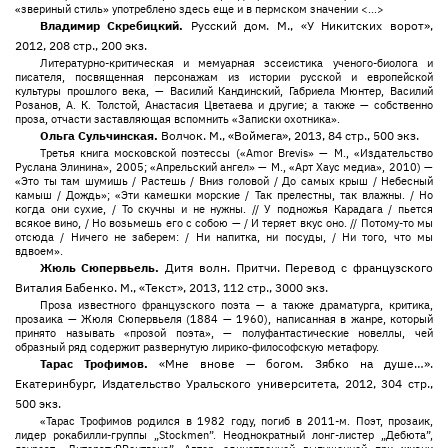
«звериный стиль» употреблено здесь еще и в пермском значении <...>
Владимир Скребицкий.
Русский дом. М., «У Никитских ворот»,
2012, 208 стр., 200 экз.
Литературно-критическая и мемуарная эссеистика ученого-биолога и
писателя, посвященная персонажам из истории русской и европейской
культуры прошлого века, — Василий Кандинский, Габриела Мюнтер, Василий
Розанов, А. К. Толстой, Анастасия Цветаева и другие; а также — собственно
проза, отчасти заставляющая вспомнить «Записки охотника».
Ольга Сульчинская.
Волчок. М., «Воймега», 2013, 84 стр., 500 экз.
Третья книга московской поэтессы («Amor Brevis» — М., «Издательство
Руслана Элинина», 2005; «Апрельский ангел» — М., «Арт Хаус медиа», 2010) —
«Это ты там шумишь / Растешь / Вниз головой / До самых крыш / Небесный
камыш / Дождь»; «Эти камешки морские / Так прелестны, так влажны. / Но
когда они сухие, / То скучны и не нужны. // У подножья Карадага / пьется
всякое вино, / Но возьмешь его с собою — / И теряет вкус оно. // Потому-то мы
отсюда / Ничего не заберем: / Ни напитка, ни посуды, / Ни того, что мы
вдвоем».
Жюль Сюпервьель.
Дитя волн. Притчи. Перевод с французского
Виталия Бабенко. М., «Текст», 2013, 112 стр., 3000 экз.
Проза известного французского поэта — а также драматурга, критика,
прозаика — Жюля Сюпервьеля (1884 — 1960), написанная в жанре, который
принято называть «прозой поэта», — полуфантастические новеллы, чей
образный ряд содержит развернутую лирико-философскую метафору.
Тарас Трофимов.
«Мне внове — богом. Зябко на душе…».
Екатеринбург, Издательство Уральского университета, 2012, 304 стр.,
500 экз.
«Тарас Трофимов родился в 1982 году, погиб в 2011-м. Поэт, прозаик,
лидер рокабилли-группы „Stockmen”. Неоднократный лонг-листер „Дебюта”,