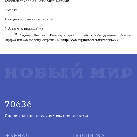
Кусочек сахара от Рез
ы
Мир-Карим
и
.
Смерть.
Каждый год — нечто новое.
(«А ты что видишь?»)
[1]
1
Санджар Янышев: «Перекинуть арку от себя к себе другому». Интервью
информационному агентству «Фергана.Ру»
<http://www.fergananews.com/articles/6558>
.
70636
Индекс для индивидуальных подписчиков
ЖУРНАЛ
ПОДПИСКА