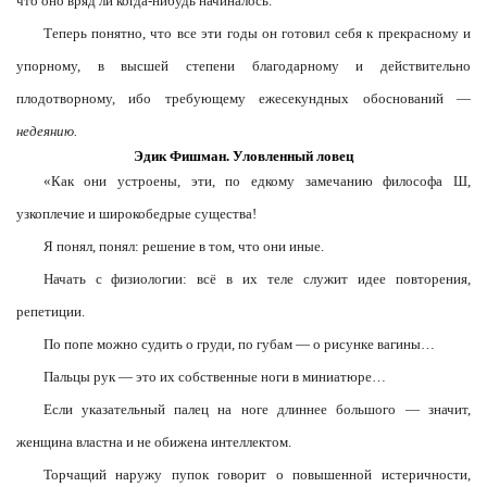
что оно вряд ли когда-нибудь начиналось.
Теперь понятно, что все эти годы он готовил себя к прекрасному и
упорному, в высшей степени благодарному и действительно
плодотворному, ибо требующему ежесекундных обоснований —
недеянию.
Эдик Фишман. Уловленный ловец
«Как они устроены, эти, по едкому замечанию философа Ш,
узкоплечие и широкобедрые существа!
Я понял, понял: решение в том, что они иные.
Начать с физиологии: всё в их теле служит идее повторения,
репетиции.
По попе можно судить о груди, по губам — о рисунке вагины…
Пальцы рук — это их собственные ноги в миниатюре…
Если указательный палец на ноге длиннее большого — значит,
женщина властна и не обижена интеллектом.
Торчащий наружу пупок говорит о повышенной истеричности,