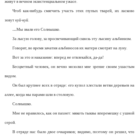
живут в вечном экзистенциальном ужасе.
Чтоб как-нибудь смягчить участь этих глупых тварей, их ласково
зовут
куй-куй.
…
Мы звали его Солнышко.
За лысую голову, за просвечивающий сквозь эту лысину альбинизм.
Говорят, во время зачатия альбиносов их матери смотрят на луну.
Вот за это и наказание: вперед не отвлекайся, да-да!
Бесцветный человек, он вечно мозолил мне зрение своим ушастым
видом.
Он был крупнее всех в отряде: его купол хлестали ветви деревьев на
аллее, когда мы парами шли в столовую.
Солнышко.
Мне не нравилось, как он пахнет: мякоть тыквы вперемешку с ушной
серой.
В отряде нас было двое очкариков; видимо, поэтому он решил, что