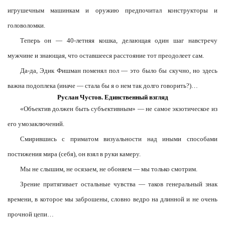
игрушечным машинкам и оружию предпочитал конструкторы и
головоломки.
Теперь он — 40-летняя кошка, делающая один шаг навстречу
мужчине и знающая, что оставшееся расстояние тот преодолеет сам.
Да-да, Эдик Фишман поменял пол — это было бы скучно, но здесь
важна подоплека (иначе — стала бы я о нем так долго говорить?)…
Руслан Чустов. Единственный взгляд
«Объектив должен быть субъективным» — не самое экзотическое из
его умозаключений.
Смирившись с приматом визуальности над иными способами
постижения мира (себя), он взял в руки камеру.
Мы не слышим, не осязаем, не обоняем — мы только смотрим.
Зрение притягивает остальные чувства — таков генеральный знак
времени, в которое мы заброшены, словно ведро на длинной и не очень
прочной цепи…