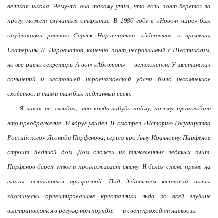
великая школа. Чему-то она такому учит, что если поэт берется за
прозу, может случиться открытие. В 1980 году в «Новом мире» был
опубликован рассказ Сергея Наровчатова «Абсолют» о временах
Екатерины II. Наровчатов, конечно, поэт, несравнимый с Шестинским,
но все равно секретарь. А вот «Абсолют» — великолепен. У шестинских
сочинений и настоящей наровчатовской удачи было несомненное
сходство: и там и там был подлинный свет.
Я никак не ожидал, что когда-нибудь пойму, почему происходит
это преображение. И вдруг увидел. Я смотрел «Историю Государства
Российского» Леонида Парфенова, серию про Анну Иоанновну. Парфенов
строит Ледяной дом. Дом сложен из тяжеленных ледяных плит.
Парфенов берет утюг и проглаживает стену. И белая стена прямо на
глазах становится прозрачной. Под действием тепловой волны
хаотически ориентированные кристаллики льда по всей глубине
выстраиваются в регулярном порядке — и свет проходит насквозь.