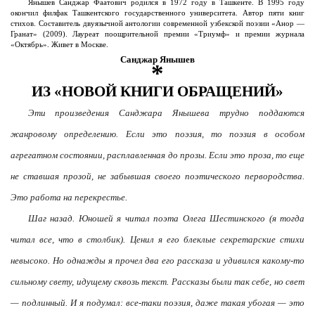
Янышев Санджар Фаатович родился в 1972 году в Ташкенте. В 1995 году
окончил филфак Ташкентского государственного университета. Автор пяти книг
стихов. Составитель двуязычной антологии современной узбекской поэзии «Анор —
Гранат» (2009). Лауреат поощрительной премии «Триумф» и премии журнала
«Октябрь». Живет в Москве.
Санджар Янышев
*
ИЗ «НОВОЙ КНИГИ ОБРАЩЕНИЙ»
Эти произведения Санджара Янышева трудно поддаются
жанровому определению. Если это поэзия, то поэзия в особом
агрегатном состоянии, расплавленная до прозы. Если это проза, то еще
не ставшая прозой, не забывшая своего поэтического первородства.
Это работа на перекрестье.
Шаг назад. Юношей я читал поэта Олега Шестинского (я тогда
читал все, что в столбик). Ценил я его блеклые секретарские стихи
невысоко. Но однажды я прочел два его рассказа и удивился какому-то
сильному свету, идущему сквозь текст. Рассказы были так себе, но свет
— подлинный. И я подумал: все-таки поэзия, даже такая убогая — это