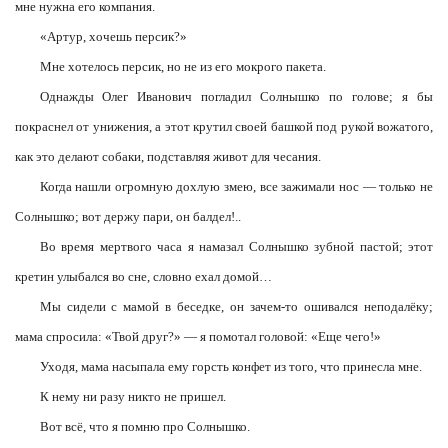
мне нужна его компания.
«Артур, хочешь персик?»
Мне хотелось персик, но не из его мокрого пакета.
Однажды Олег Иванович погладил Солнышко по голове; я бы
покраснел от унижения, а этот крутил своей башкой под рукой вожатого,
как это делают собаки, подставляя живот для чесания.
Когда нашли огромную дохлую змею, все зажимали нос — только не
Солнышко; вот держу пари, он балдел!..
Во время мертвого часа я намазал Солнышко зубной пастой; этот
кретин улыбался во сне, словно ехал домой…
Мы сидели с мамой в беседке, он зачем-то ошивался неподалёку;
мама спросила: «Твой друг?» — я помотал головой: «Еще чего!»
Уходя, мама насыпала ему горсть конфет из того, что принесла мне.
К нему ни разу никто не пришел.
Вот всё, что я помню про Солнышко.