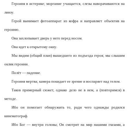
Героиня в истерике; моргание учащается, слезы наворачиваются на
линзу.
Герой вынимает фотоаппарат из кофра и направляет объектив на
героиню.
Она захлопывает дверь у него перед носом.
Она идет к открытому окну.
Мы видим (общий план) вышедшего из подъезда героя; мы слышим
оклик героини.
Полёт — падение.
Героиня мертва; камера покидает ее зрение и воспаряет над телом.
Таков примерный сюжет, однако дело не в нем, а (повторимся) в
методе.
Ибо он помогает обнаружить то, ради чего однажды родился
кинематограф.
Ибо Бог — внутри головы; Он смотрит на мир нашими глазами, а