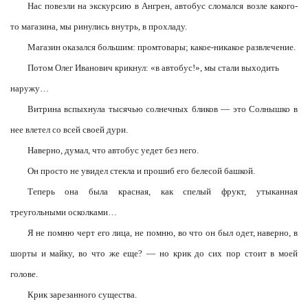
Нас повезли на экскурсию в Ангрен, автобус сломался возле какого-
то магазина, мы ринулись внутрь, в прохладу.
Магазин оказался большим: промтовары; какое-никакое развлечение.
Потом Олег Иванович крикнул: «в автобус!», мы стали выходить
наружу…
Витрина вспыхнула тысячью солнечных бликов — это Солнышко в
нее влетел со всей своей дури.
Наверно, думал, что автобус уедет без него.
Он просто не увидел стекла и прошиб его белесой башкой.
Теперь она была красная, как спелый фрукт, утыканная
треугольными осколками…
Я не помню черт его лица, не помню, во что он был одет, наверно, в
шорты и майку, во что же еще? — но крик до сих пор стоит в моей
голове.
Крик зарезанного существа.