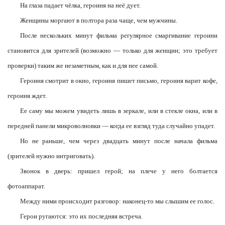
На глаза падает чёлка, героиня на неё дует.
Женщины моргают в полтора раза чаще, чем мужчины.
После нескольких минут фильма регулярное смаргивание героини
становится для зрителей (возможно — только для женщин; это требует
проверки) таким же незаметным, как и для нее самой.
Героиня смотрит в окно, героиня пишет письмо, героиня варит кофе,
героиня ждет.
Ее саму мы можем увидеть лишь в зеркале, или в стекле окна, или в
передней панели микроволновки — когда ее взгляд туда случайно упадет.
Но не раньше, чем через двадцать минут после начала фильма
(зрителей нужно интриговать).
Звонок в дверь: пришел герой; на плече у него болтается
фотоаппарат.
Между ними происходит разговор: наконец-то мы слышим ее голос.
Герои ругаются: это их последняя встреча.