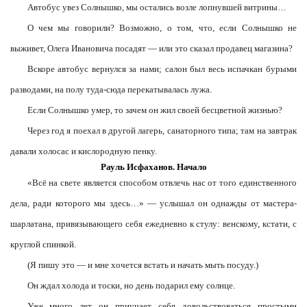
Автобус увез Солнышко, мы остались возле лопнувшей витрины…
О чем мы говорили? Возможно, о том, что, если Солнышко не
выживет, Олега Ивановича посадят — или это сказал продавец магазина?
Вскоре автобус вернулся за нами; салон был весь испачкан бурыми
разводами, на полу туда-сюда перекатывалась лужа.
Если Солнышко умер, то зачем он жил своей бесцветной жизнью?
Через год я поехал в другой лагерь, санаторного типа; там на завтрак
давали холосас и кислородную пенку.
Рауль Исфаханов. Начало
«Всё на свете является способом отвлечь нас от того единственного
дела, ради которого мы здесь…» — услышал он однажды от мастера-
шарлатана, привязывающего себя ежедневно к стулу: венскому, кстати, с
круглой спинкой.
(Я пишу это — и мне хочется встать и начать мыть посуду.)
Он ждал холода и тоски, но день подарил ему солнце.
Уже много лет он приучает себя довольствоваться простыми