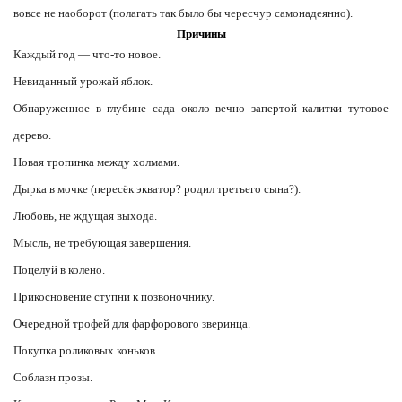
вовсе не наоборот (полагать так было бы чересчур самонадеянно).
Причины
Каждый год — что-то новое.
Невиданный урожай яблок.
Обнаруженное в глубине сада около вечно запертой калитки тутовое
дерево.
Новая тропинка между холмами.
Дырка в мочке (пересёк экватор? родил третьего сына?).
Любовь, не ждущая выхода.
Мысль, не требующая завершения.
Поцелуй в колено.
Прикосновение ступни к позвоночнику.
Очередной трофей для фарфорового зверинца.
Покупка роликовых коньков.
Соблазн прозы.