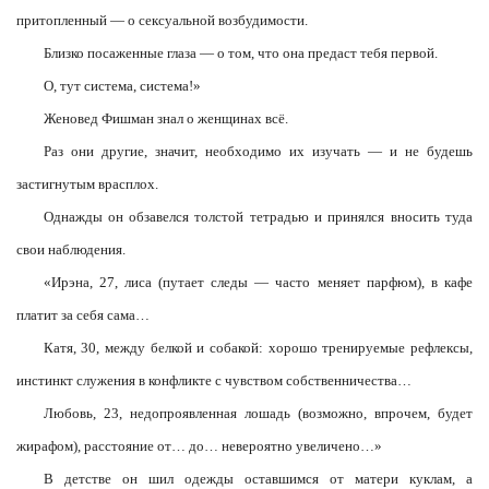
притопленный — о сексуальной возбудимости.
Близко посаженные глаза — о том, что она предаст тебя первой.
О, тут система, система!»
Женовед Фишман знал о женщинах всё.
Раз они другие, значит, необходимо их изучать — и не будешь
застигнутым врасплох.
Однажды он обзавелся толстой тетрадью и принялся вносить туда
свои наблюдения.
«Ирэна, 27, лиса (путает следы — часто меняет парфюм), в кафе
платит за себя сама…
Катя, 30, между белкой и собакой: хорошо тренируемые рефлексы,
инстинкт служения в конфликте с чувством собственничества…
Любовь, 23, недопроявленная лошадь (возможно, впрочем, будет
жирафом), расстояние от… до… невероятно увеличено…»
В детстве он шил одежды оставшимся от матери куклам, а