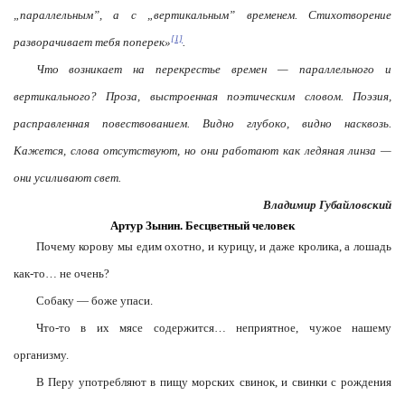
„параллельным”, а с „вертикальным” временем. Стихотворение
[1]
разворачивает тебя поперек»
.
Что возникает на перекрестье времен — параллельного и
вертикального? Проза, выстроенная поэтическим словом. Поэзия,
расправленная повествованием. Видно глубоко, видно насквозь.
Кажется, слова отсутствуют, но они работают как ледяная линза —
они усиливают свет.
Владимир Губайловский
Артур Зынин. Бесцветный человек
Почему корову мы едим охотно, и курицу, и даже кролика, а лошадь
как-то… не очень?
Собаку — боже упаси.
Что-то в их мясе содержится… неприятное, чужое нашему
организму.
В Перу употребляют в пищу морских свинок, и свинки с рождения