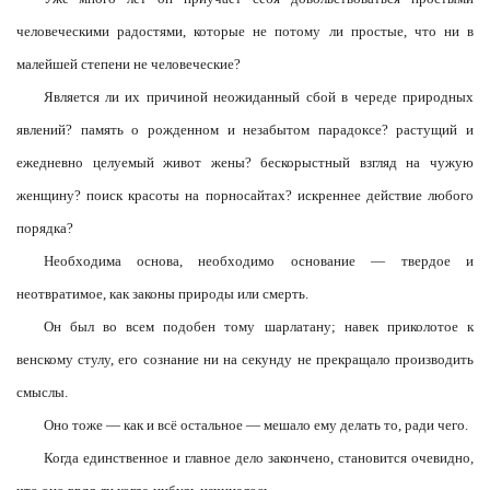
человеческими радостями, которые не потому ли простые, что ни в
малейшей степени не человеческие?
Является ли их причиной неожиданный сбой в череде природных
явлений? память о рожденном и незабытом парадоксе? растущий и
ежедневно целуемый живот жены? бескорыстный взгляд на чужую
женщину? поиск красоты на порносайтах? искреннее действие любого
порядка?
Необходима основа, необходимо основание — твердое и
неотвратимое, как законы природы или смерть.
Он был во всем подобен тому шарлатану; навек приколотое к
венскому стулу, его сознание ни на секунду не прекращало производить
смыслы.
Оно тоже — как и всё остальное — мешало ему делать то, ради чего.
Когда единственное и главное дело закончено, становится очевидно,