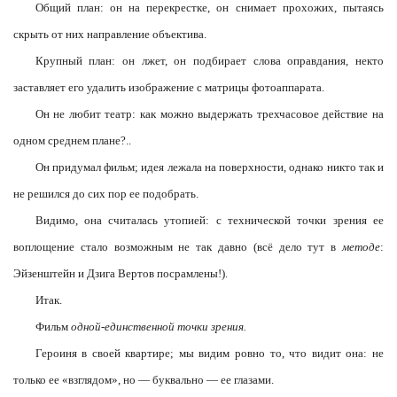
Общий план: он на перекрестке, он снимает прохожих, пытаясь
скрыть от них направление объектива.
Крупный план: он лжет, он подбирает слова оправдания, некто
заставляет его удалить изображение с матрицы фотоаппарата.
Он не любит театр: как можно выдержать трехчасовое действие на
одном среднем плане?..
Он придумал фильм; идея лежала на поверхности, однако никто так и
не решился до сих пор ее подобрать.
Видимо, она считалась утопией: с технической точки зрения ее
воплощение стало возможным не так давно (всё дело тут в
методе
:
Эйзенштейн и Дзига Вертов посрамлены!).
Итак.
Фильм
одной-единственной точки зрения.
Героиня в своей квартире; мы видим ровно то, что видит она: не
только ее «взглядом», но — буквально — ее глазами.