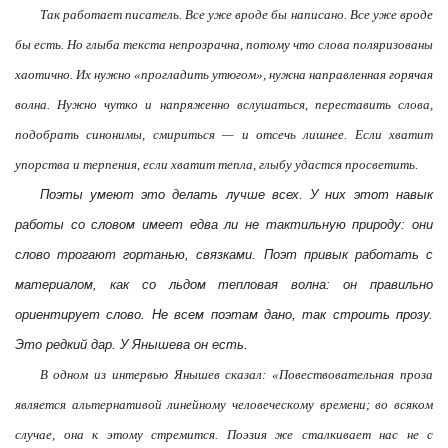
Так работает писатель. Все уже вроде бы написано. Все уже вроде
бы есть. Но глыба текста непрозрачна, потому что слова поляризованы
хаотично. Их нужно «прогладить утюгом», нужна направленная горячая
волна. Нужно чутко и напряженно вслушаться, переставить слова,
подобрать синонимы, смириться — и отсечь лишнее. Если хватит
упорства и терпения, если хватит тепла, глыбу удастся просветить.
Поэты умеют это делать лучше всех. У них этот навык
работы со словом имеет едва ли не тактильную природу: они
слово трогают гортанью, связками. Поэт привык работать с
материалом, как со льдом тепловая волна: он правильно
ориентирует слово. Не всем поэтам дано, так строить прозу.
Это редкий дар. У Янышева он есть.
В одном из интервью Янышев сказал: «Повествовательная проза
является альтернативой линейному человеческому времени; во всяком
случае, она к этому стремится. Поэзия же сталкивает нас не с