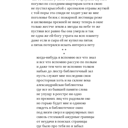
погулял по соседним квартирам хотя в свою
не пустил крысобой с арсеналом отравы жуткой
с той поры эта спиди не ходит уже ко мне
поголовье белок с пожарной лестницы реже
и шелковицы прежней не вижу теперь в окне
только жестче земля а звезды на небе те же
пустяки все равно бы она умерла и так
не одна же ей-богу утрата на всю планету
даже если и сыра ей не купил на пятак
а пятак потерялся искать интереса нету
* *
*
когда-нибудь я вспомню все что знал
и все что вспомню рассую по полкам
и даже тем чего не вспомню толком
набью до люстр библиотечный зал
пусть служит мне последняя своя
просторная хоть и на склоне века
александрийская библиотека
где все из бывшей памяти слова
не упущу в реестре ни одно
из прежних лиц что радовали око
но горько будет мне и одиноко
глядеть в библиотечное окно
под визги сверл и циркулярных пил
сквозь стеллажей ажурные границы
от неудачи в поисках страницы
где было про тебя но я забыл