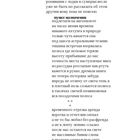
ронявшим с лодки в сумерки весло
уже не быть но рассказать об этом
другим кому пока не повезло
пункт назначения
подлетаем на автопилоте
на часах меняя времена
никакого ахтунга в природе
только чуть качается она
под шасси астральными телами
тишина встречая взорвалась
полоса где испокон теряли
высоту прибывшие до нас
точность места наступленье мига
из рассудка россыпью как ртуть
кажется в руках дремала книга
но теперь потеряна забудь
впредь не отличу от света тень я
в плотный ноль сольются полюса
в тысячах свечей поминовенья
вся посадочная полоса
* *
*
временного отрезка аренда
коротка и отчетлив сигнал
а не то бы любил без расфренда
а не в ленту лениво ссылал
после нас остаются на свете
не массивные бивни слона
в пустоте социальные сети