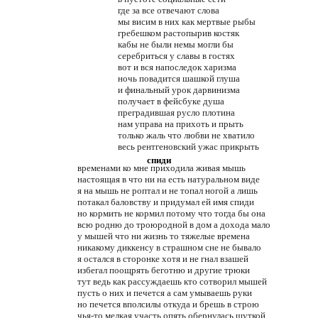
где за все отвечают слова
мы висим в них как мертвые рыбы
гребешком растопырив костяк
кабы не были немы могли бы
серебриться у славы в гостях
вот и вся напоследок харизма
ночь повадится шашкой глуша
и финальный урок дарвинизма
получает в фейсбуке душа
преградившая русло плотина
нам управа на прихоть и прыть
только жаль что любви не хватило
весь рентгеновский ужас прикрыть
спиди
временами ко мне приходила живая мышь
настоящая в что ни на есть натуральном виде
я на мышь не роптал и не топал ногой а лишь
потакал баловству и придумал ей имя спиди
но кормить не кормил потому что тогда бы она
всю родню до троюродной в дом а дохода мало
у мышей что ни жизнь то тяжелые времена
никакому диккенсу в страшном сне не бывало
я остался в сторонке хотя и не гнал взашей
избегал поощрять беготню и другие трюки
тут ведь как рассуждаешь кто сотворил мышей
пусть о них и печется а сам умываешь руки
но печется вполсилы откуда и брешь в строю
чья-то мелкая участь опять обернулась шуткой