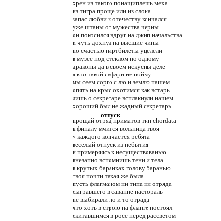
хрен из такого понащиплешь меха
из тигра проще или из слона
запас любви к отечеству кончался
уже штаны от мужества черны
он покосился вдруг на джип начальства
и чуть дохнул на высшие чины
по счастью партбилеты уцелели
в музее под стеклом по одному
драконы да в своем искусны деле
а кто такой сафари не пойму
мы сеем сорго с лю и землю пашем
опять на крыс охотимся как встарь
лишь о секретаре всплакнули нашем
хороший был не жадный секретарь
отпуск
прощай отряд приматов тип chordata
к финалу мчится вольница твоя
у каждого кончается ребята
веселый отпуск из небытия
и примеряясь к несуществованью
внезапно вспомнишь тени и тела
в крутых баранках голову баранью
твоя почти такая же была
пусть флагманом ни типа ни отряда
сыгравшего в саванне пастораль
не выбирали но и то отрада
что хоть в строю на фланге постоял
скитавшимся в росе перед рассветом