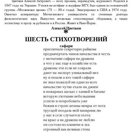
Цветков Алексей Петрович — поэт, прозаик, переводчик, журналист. Родился в
1947 году на Украине. Учился на истфаке и журфаке МГУ, был одним из основателей
группы «Московское время» (70 — 80-е годы). Эмигрировал в США в 1974 году.
Окончил аспирантуру Мичиганского университета со степенью доктора
филологических наук. Выпустил несколько стихотворных сборников, а также
эссеистику и прозу за рубежом и в России. Живет в Нью-Йорке.
Алексей Цветков
*
ШЕСТЬ СТИХОТВОРЕНИЙ
сафари
приспичило секретарю райкома
предначертать чинов начальства в честь
с мотыгами сафари на дракона
а что у нас еще в хозяйстве есть
драконы эти если не соврали
дают на экспорт уникальный мех
ну и пошли а кто такой сафари
не знал пожалуй ни один из всех
начальство чутко ехало на джипе
в пожарных касках с ханкой в багаже
которую глотками небольшими
успело и попробовать уже
бежим в строю штаны мокры от пота
трусцой поодаль мой напарник лю
у нас в селе случается охота
на крыс а на дракона не люблю
он состоял из пламени и эха
огромный как великая стена