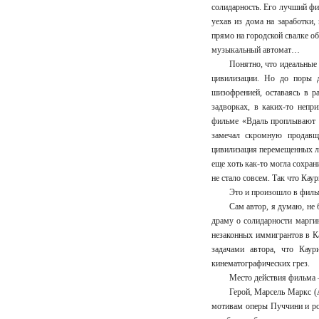
солидарность. Его лучший фи
уехав из дома на заработки,
прямо на городской свалке о
музыкальный автомат…
Понятно, что идеальные
цивилизации. Но до поры д
шизофренией, оставаясь в р
задворках, в каких-то непр
фильме «Вдаль проплывают о
замечал скромную продавщ
цивилизация перемещенных ли
еще хоть как-то могла сохран
не стало совсем. Так что Ка
Это и произошло в филь
Сам автор, я думаю, не
драму о солидарности марги
незаконных иммигрантов в Ка
задачами автора, что Каур
кинематографических грез.
Место действия фильма 
Герой, Марсель Маркс (
мотивам оперы Пуччини и ро