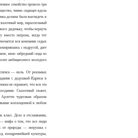
ленное семейство провело три
бщество, чинно сидящее вдоль
инка должна была выглядеть в
 сказочный мир, параллельный
ужого дяденьку, чтобы вернуть
у вместо патрона, когда тот
ключается вся компания седых
помирившись с подругой, дает
япе, явно забредший сюда из
 более амбициозного молодого
аспенса — ноль. От реальных
видания с дедушкой Идрисы в
мяки не скрывает, что вся эта
роздании. Сказочный сюжет,
 Арлетти чудесным образом
еживание воплощенной в любом
к класс. Дело в отслаивании,
 — мифа о том, что все люди
ек от природы — зверушка с
лод изощреннейшей культуры,