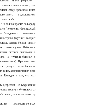
офессий. Тут все прекрасно —
 удовольствием снимает, как
скивая среди кроссовок и кед
ного такого — с дипломатом,
сплатиться!»
. Он вольно бродит по городу
летти (псевдоним французской
 — блондинка со скошенным
иностранка (Оутинен говорит
данно гладит брюки, чистит
ет готовить ужин. Кабачок с
етняя актриса, снявшаяся в
Мими из «Жизни богемы» с
ьянском лице). При этом имя
ет в разлуке с возлюбленной,
ных кинематографических псов
и. Трагедия в том, что этот
ну депрессии. Но Каурисмяки
ворить мужу) и б) отвлечь от
бственно, для этого режиссер
альчик — прекрасен во всех