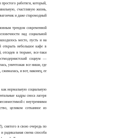
 простого работяги, который,
равильную, счастливую жизнь,
 вагончик и даже старомодный
сновным трендом современной
еловечности над социальной
аходилось место, пусть и на
ей открыть небольшое кафе в
 отсидев в тюрьме, все-таки
остмодернистский социум —
ась, уничтожая все ниши, где
сжималась, и вот, наконец, ее
р» как нормальную социальную
нтальные кадры сноса лагеря
 несовместимой с внутренними
ство, целиком сотканное из
), снятого в свою очередь по
и радикальная смена способа