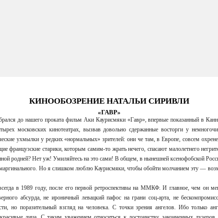
КИНООБОЗРЕНИЕ НАТАЛЬИ СИРИВЛИ
«ГАВР»
брался до нашего проката фильм Аки Каурисмяки «Гавр», впервые показанный в Канне
етырех московских кинотеатрах, вызвав довольно сдержанные восторги у немногочи
ческие ухмылки у редких «нормальных» зрителей: они че там, в Европе, совсем охрене
щие французские старики, которым самим-то жрать нечего, спасают малолетнего негри
енной родней? Нет уж! Умиляйтесь на это сами! В общем, в нынешней ксенофобской Рос
е маргинального. Но я слишком люблю Каурисмяки, чтобы обойти молчанием эту — воз
всегда в 1989 году, после его первой ретроспективы на ММКФ. И главное, чем он ме
верного абсурда, не ироничный левацкий пафос на грани соц-арта, не бескомпроми
ости, но поразительный взгляд на человека. С точки зрения ангелов. Ибо только а
екрасивые лица. С таким уважением относиться к достоинству законченных лузеров.