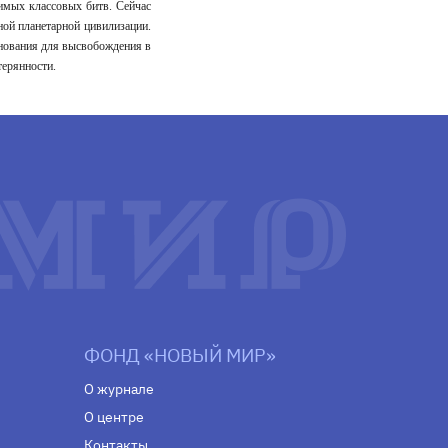
римых классовых битв. Сейчас
ной планетарной цивилизации.
нования для высвобождения в
терянности.
ФОНД «НОВЫЙ МИР»
О журнале
О центре
Контакты