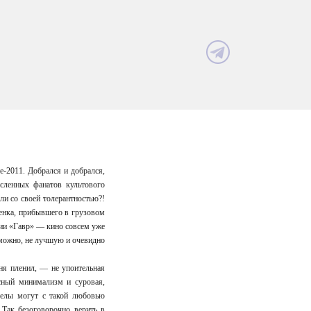
-2011. Добрался и добрался,
сленных фанатов культового
ли со своей толерантностью?!
тенка, прибывшего в грузовом
сии «Гавр» — кино совсем уже
можно, не лучшую и очевидно
ня пленил, — не упоительная
ссный минимализм и суровая,
нгелы могут с такой любовью
 Так безоговорочно верить в