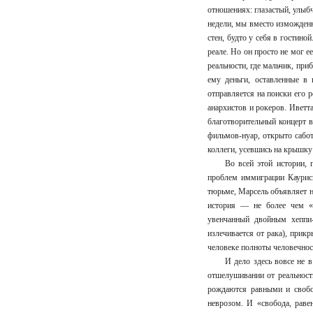
отношениях: глазастый, улыб
недели, мы вместо изможденн
стен, будто у себя в гостин
реале. Но он просто не мог 
реальности, где мальчик, при
ему деньги, оставленные в 
отправляется на поиски его 
анархистов и рокеров. Иветт
благотворительный концерт 
фильмов-нуар, открыто сабот
коллеги, усевшись на крышку
Во всей этой истории,
проблем иммиграции Каурисм
тюрьме, Марсель объявляет на
история — не более чем «з
увенчанный двойным хеппи
излечивается от рака), прик
человеке полноты человечнос
И дело здесь вовсе не 
отшелушивании от реальност
рождаются равными и свобо
неврозом. И «свобода, раве