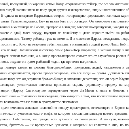
чивый, послушный, из хорошей семьи. Когда открывают контейнер, где все это многочис
ых людей, валяющихся на полу среди трупов и экскрементов, видим интеллигентное о
ой. В одном из интервью Каурисмяки говорит, что примерно представлял, как такая карт
ее снять. Рука не поднялась. Ему не нужен был этот освенцим. Он намеренно выстраивал
бывший в контейнере из Габона, прекрасно выглядит, говорит по-французски, находит ч
пакете с едой, моет посуду, шустрит по хозяйству и даже норовит выйти на работ
родственников. Такому ребенку грех не помочь. И к спасению Идрисы немедленно под
а кормит его, Клер заговаривает зубы полиции, а маленький, гордый рокер Литтл Боб, 
в его пользу. Полицейский инспектор Моне (Жан-Пьер Дюрассен) в черном плаще и шл
ирует поиски мальчика, а в конце просто-напросто спасает его от служебного рвения
 люка, ведущего в трюм рыбацкой лодки, где прячется негритенок.
 где полтора злодея на дюжину благороднейших, прекрасных людей, напряжения и с
яки открещивается, просто продекларировав, что все люди — братья. Добиваясь с
чальнику, что он дедушкин брат-альбинос; и начальник делает вид, что он верит. Каурис
алепуха», утешительная заплатка, призванная скрыть чудовищную прореху на ми
-эндом (Идрису благополучно переправляют через Ла-Манш к маме в Лондон, а
рывает иной — трагически безысходный, суть которого в том, что пронзительное пер
ти возможно отныне лишь в пространстве синематеки.
в крахе смешных левацких иллюзий по поводу пролетариата, исчезающего в Европе ка
и великого гуманистического мифа, на котором взошла цивилизация нового времени,
дными. Собственно, это правда, если добавить: «в потенциале». А по сути, челов
нство, братство» — не врожденные ценности, с которыми он является в мир, но п