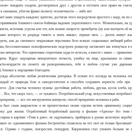
хов» покарать злодеев, договориться друг с другом и отстоять свое право на счаст
в смешном, убогом фрике полноту человечности — либо нет.
ет шанс увидеть каждому зрителю, достигая этого посредством простого с виду, но по 
принимаем ближнего сквозь бойницы надежно укрепленного «эго». Моментально, на ур
исти, источник угрозы или тот, кем можно попросту пренебречь (ну или вытереть об не
нажи которого из разряда «никто и звать никак», первые пять — десять минут ка
реть, как до смешного некрасивые персонажи безо всяких социальных амбиций работаю
а, бессознательных психофизических подстроек режиссер заставляет нас втянуться в и
оно интересно. Что оценочные стереотипы куда-то исчезли, а вместе с ними — привычное
щиты. Вдруг ощущаешь невероятную легкость, улыбку на лице, крылышки за спин
асти-мордасти по сюжету ни разворачивались, тебе в любом случае уже даровано
й, близкое к ощущению благодати.
ужда абсолютно любая религиозная риторика. В основе его взгляда на человека ле
аждый от природы благ и самодостаточен и способен сохранить верность себе при
его». Для счастья человеку нужны: достойная работа, любовь, друзья, кусок хлеба, к
. Все, что сверх того, — от лукавого. Потребительский угар, искусственные потребност
рократия, — все это инструменты контроля, способ превратить человека в раба.
и был злым анархистом и не препятствовал своим героям мстить циничному социу
еку для жизни. Ограбленный безработный шахтер в фильме «Ариэль» без тени с
ссирша в картине «Тени в раю», не задумываясь, прибирала к рукам железную коробку
ики» из одноименного фильма бестрепетно сплавляла на тот свет не только бросившег
ся. Однако с годами, повзрослев, помудрев, Каурисмяки стал уповать больше не 