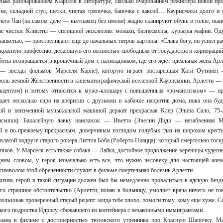
олько разочарованием Марселя в литературе, сколько очарованием режиссера новой пр
е, складной стул, щетки, чистая тряпочка, баночка с ваксой… Каурисмяки долго и с
лега Чан (на самом деле — вьетнамец без имени) жадно сканируют обувь в толпе, выи
е чистки. Клиенты — сплошной эксклюзив: монахи, бизнесмены, курьеры мафии. Од
апястью, — пристреливают еще до начальных титров картины. «Слава богу, он успел ра
екрасную профессию, делающую его полностью свободным от государства и корпораций
боты возвращается в крошечный дом с палисадником, где его ждет идеальная жена Ар
— звезды фильмов Марселя Карне), которую играет постаревшая Кати Оутинен
оль вечной Женственности в кинематографической вселенной Каурисмяки. Арлетти — 
акцентом) и потому относится к мужу-клошару с повышенным «романтизмом» — пре
ает несколько евро на аперитив с друзьями в кабачке напротив дома, пока она буд
ой и неизменной музыкальной машиной держит прекрасная Клер (Элина Сало, 75-л
исмяки). Бакалейную лавку наискосок — Иветта (Эвелин Диди — незабвенная 
й и по-прежнему прекрасным, доверчивым взглядом голубых глаз на широком крест
ласой подруге старого рокера Литтла Боба (Роберто Пиацца), который смертельно тоску
стяков. У Марселя есть также собака — Лайка, достойное продолжение вереницы чудес
им словом, у героя изначально есть все, что нужно человеку для настоящей жизн
 символом этой обреченности служит в фильме смертельная болезнь Арлетти.
жизни, герой в такой ситуации должен был бы немедленно провалиться в адскую безд
его страшное обстоятельство (Арлетти, попав в больницу, умоляет врача ничего не го
ользовав проверенный старый рецепт: когда тебе плохо, помоги тому, кому еще хуже. Со
ского подростка Идрису, сбежавшего из контейнера с незаконными иммигрантами.
зана в фильме с достоверностью тюзовского утренника про Красную Шапочку. М