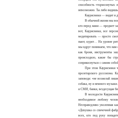
способность «тормознутых ло
невозможно. Ты либо видишь 
Каурисмяки — видит и да
В обычной жизни мы вос
кто перед нами — предмет зав
вот, Каурисмяки, все персо
медитировать — просто смот
пьют, курят… На уровне ритм
мы вдруг понимаем, что нам 
как броня, инструменты за
происходило, какие бы стр
соприкоснуться с самим собо
При этом Каурисмяки ч
пролетарского руссоизма. К
заповеди: «не возжелай лишн
собака, ну и немного музыки…
и СМИ, банки, вездесущая бю
В молодости Каурисмяк
необходимое любому челов
Несправедливо уволенная ка
«Девушка со спичечной фабр
всех, кто под руку попадет