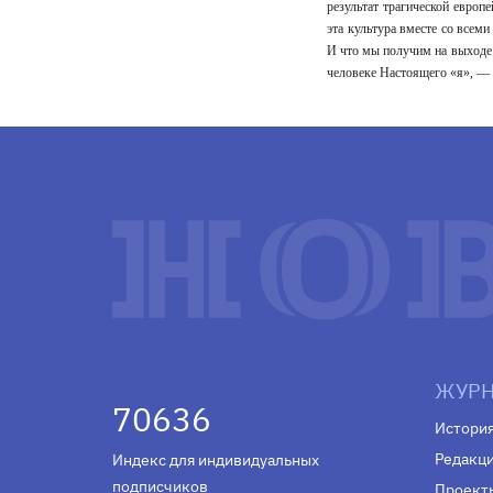
результат трагической европ
эта культура вместе со всем
И что мы получим на выходе
человеке Настоящего «я», — 
ЖУРН
70636
Истори
Редакц
Индекс для индивидуальных
подписчиков
Проект