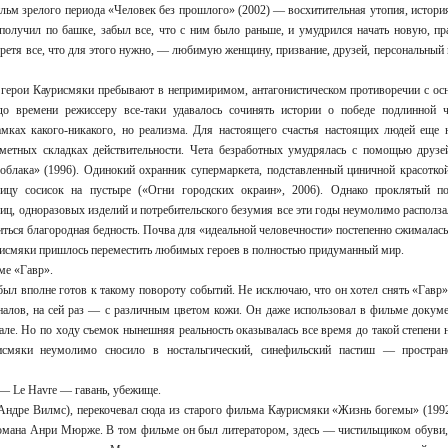
льм зрелого периода «Человек без прошлого» (2002) — восхитительная утопия, история
 получил по башке, забыл все, что с ним было раньше, и умудрился начать новую, п
бретя все, что для этого нужно, — любимую женщину, призвание, друзей, персональный
 герои Каурисмяки пребывают в непримиримом, антагонистическом противоречии с о
о времени режиссеру все-таки удавалось сочинять истории о победе подлинной ч
амках какого-никакого, но реализма. Для настоящего счастья настоящих людей еще н
иметных складках действительности. Чета безработных умудрялась с помощью друз
блака» (1996). Одинокий охранник супермаркета, подставленный циничной красоткой,
ицу сосисок на пустыре («Огни городских окраин», 2006). Однако проклятый п
ц, одноразовых изделий и потребительского безумия все эти годы неумолимо расползал
иться благородная бедность. Почва для «идеальной человечности» постепенно сжималась, 
урисмяки пришлось переместить любимых героев в полностью придуманный мир.
ме «Гавр».
 был вполне готов к такому повороту событий. Не исключаю, что он хотел снять «Гав
налов, на сей раз — с различным цветом кожи. Он даже использовал в фильме докуме
ле. Но по ходу съемок нынешняя реальность оказывалась все время до такой степени
исмяки неумолимо сносило в ностальгический, синефильский пастиш — простран
— Le Havre — гавань, убежище.
Андре Вилмс), перекочевал сюда из старого фильма Каурисмяки «Жизнь богемы» (1992
мана Анри Мюрже. В том фильме он был литератором, здесь — чистильщиком обуви, 