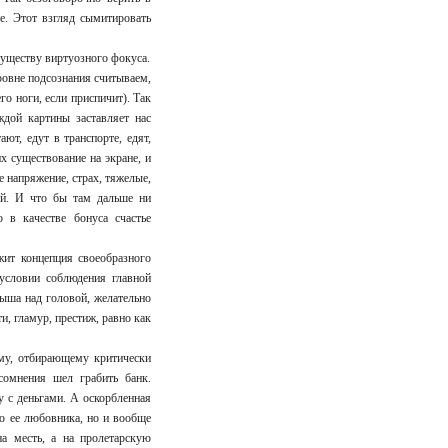
ье. Этот взгляд сымитировать
существу виртуозного фокуса.
овне подсознания считываем,
го ноги, если приспичит). Так
ждой картины заставляет нас
т, едут в транспорте, едят,
х существование на экране, и
 напряжение, страх, тяжелые,
ой. И что бы там дальше ни
 в качестве бонуса счастье
жит концепция своеобразного
 условии соблюдения главной
рыша над головой, желательно
и, гламур, престиж, равно как
му, отбирающему критически
омнения шел грабить банк.
 с деньгами. А оскорбленная
о ее любовника, но и вообще
на месть, а на пролетарскую