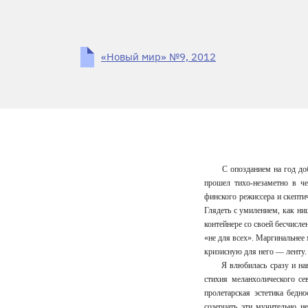
«Новый мир» №9, 2012
С опозданием на год до
прошел тихо-незаметно в ч
финского режиссера и скепти
Глядеть с умилением, как ни
контейнере со своей бесчисл
«не для всех». Маргинальне
кризисную для него — ленту.
Я влюбилась сразу и на
стихия меланхолического се
пролетарская эстетика бедн
созерцать эти мучительно н