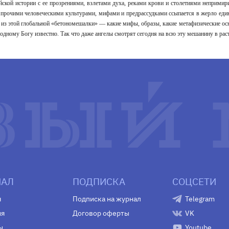
ейской истории с ее прозрениями, взлетами духа, реками крови и столетиями неприми
и прочими человеческими культурами, мифами и предрассудками ссыпается в жерло еди
 из этой глобальной «бетономешалки» — какие мифы, образы, какие метафизические ос
одному Богу известно. Так что даже ангелы смотрят сегодня на всю эту мешанину в рас
АЛ
ПОДПИСКА
СОЦСЕТИ
я
Подписка на журнал
Telegram
ия
Договор оферты
VK
ы
Youtube