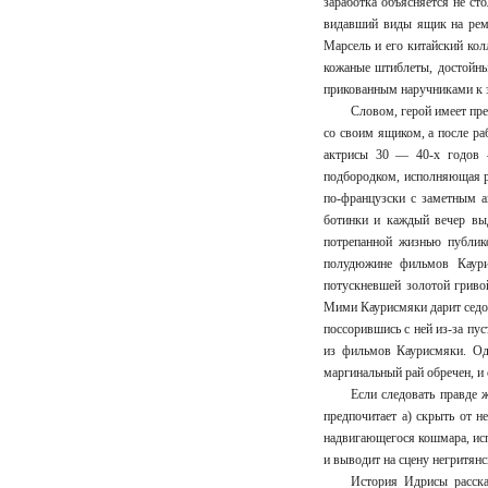
заработка объясняется не ст
видавший виды ящик на ремн
Марсель и его китайский кол
кожаные штиблеты, достойны
прикованным наручниками к з
Словом, герой имеет пр
со своим ящиком, а после ра
актрисы 30 — 40-х годов 
подбородком, исполняющая р
по-французски с заметным 
ботинки и каждый вечер выд
потрепанной жизнью публик
полудюжине фильмов Каур
потускневшей золотой гриво
Мими Каурисмяки дарит седов
поссорившись с ней из-за пу
из фильмов Каурисмяки. Одн
маргинальный рай обречен, и
Если следовать правде 
предпочитает а) скрыть от н
надвигающегося кошмара, исп
и выводит на сцену негритян
История Идрисы расска