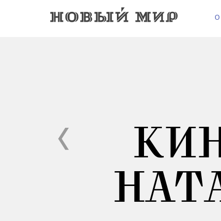
О
КИ
НАТ