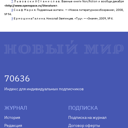
7
Л ь в о в с к и й С т а н и с л а в. Важные книги Non/fiction и вообще декабря
<http://www.openspace.ru/literature>
.
8
С к а ф М а р и я. Подземные жители. — «Новое литературное обозрение», 2008,
№ 94.
9
Е р м о ш и н а Г а л и н а. Николай Звягинцев. «Туц». — «Знамя», 2009, № 4.
70636
Индекс для индивидуальных подписчиков
ЖУРНАЛ
ПОДПИСКА
История
Подписка на журнал
Редакция
Договор оферты