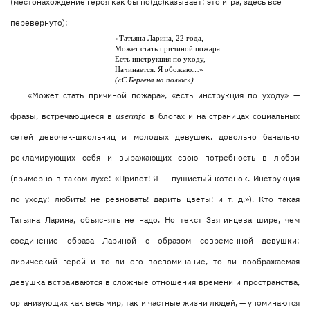
(местонахождение героя как бы по(дс)казывает: это игра, здесь всё
перевернуто):
«Татьяна Ларина, 22 года,
Может стать причиной пожара.
Есть инструкция по уходу,
Начинается: Я обожаю…»
(«С Бергена на полюс»)
«Может стать причиной пожара», «есть инструкция по уходу» —
фразы, встречающиеся в
userinfo
в блогах и на страницах социальных
сетей девочек-школьниц и молодых девушек, довольно банально
рекламирующих себя и выражающих свою потребность в любви
(примерно в таком духе: «Привет! Я — пушистый котенок. Инструкция
по уходу: любить! не ревновать! дарить цветы! и т. д.»). Кто такая
Татьяна Ларина, объяснять не надо. Но текст Звягинцева шире, чем
соединение образа Лариной с образом современной девушки:
лирический герой и то ли его воспоминание, то ли воображаемая
девушка встраиваются в сложные отношения времени и пространства,
организующих как весь мир, так и частные жизни людей, — упоминаются