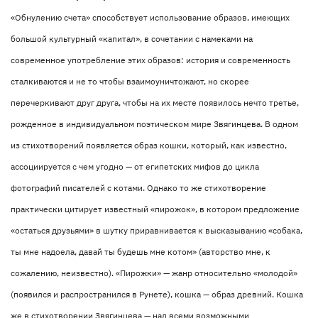
«Обнулению счета» способствует использование образов, имеющих
большой культурный «капитал», в сочетании с намеками на
современное употребление этих образов: история и современность
сталкиваются и не то чтобы взаимоуничтожают, но скорее
перечеркивают друг друга, чтобы на их месте появилось нечто третье,
рожденное в индивидуальном поэтическом мире Звягинцева. В одном
из стихотворений появляется образ кошки, который, как известно,
ассоциируется с чем угодно — от египетских мифов до цикла
фотографий писателей с котами. Однако то же стихотворение
практически цитирует известный «пирожок», в котором предложение
«остаться друзьями» в шутку приравнивается к высказыванию «собака,
ты мне надоела, давай ты будешь мне котом» (авторство мне, к
сожалению, неизвестно). «Пирожки» — жанр относительно «молодой»
(появился и распространился в Рунете), кошка — образ древний. Кошка
же в стихотворении Звягинцева — над всеми возможными