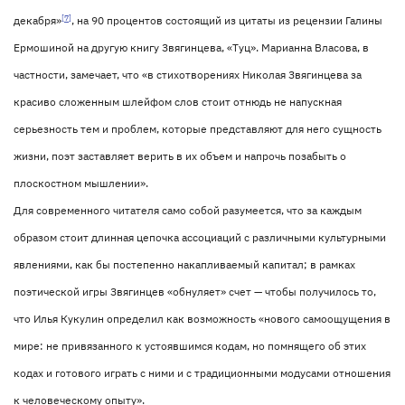
[7]
декабря»
, на 90 процентов состоящий из цитаты из рецензии Галины
Ермошиной на другую книгу Звягинцева, «Туц». Марианна Власова, в
частности, замечает, что «в стихотворениях Николая Звягинцева за
красиво сложенным шлейфом слов стоит отнюдь не напускная
серьезность тем и проблем, которые представляют для него сущность
жизни, поэт заставляет верить в их объем и напрочь позабыть о
плоскостном мышлении».
Для современного читателя само собой разумеется, что за каждым
образом стоит длинная цепочка ассоциаций с различными культурными
явлениями, как бы постепенно накапливаемый капитал; в рамках
поэтической игры Звягинцев «обнуляет» счет — чтобы получилось то,
что Илья Кукулин определил как возможность «нового самоощущения в
мире: не привязанного к устоявшимся кодам, но помнящего об этих
кодах и готового играть с ними и с традиционными модусами отношения
к человеческому опыту».