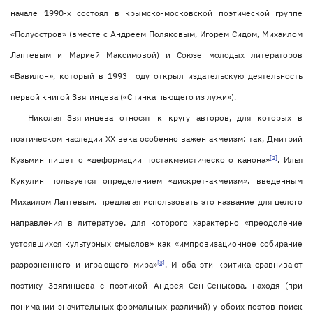
начале 1990-х состоял в крымско-московской поэтической группе
«Полуостров» (вместе с Андреем Поляковым, Игорем Сидом, Михаилом
Лаптевым и Марией Максимовой) и Союзе молодых литераторов
«Вавилон», который в 1993 году открыл издательскую деятельность
первой книгой Звягинцева («Спинка пьющего из лужи»).
Николая Звягинцева относят к кругу авторов, для которых в
поэтическом наследии ХХ века особенно важен акмеизм: так, Дмитрий
[2]
Кузьмин пишет о «деформации постакмеистического канона»
, Илья
Кукулин пользуется определением «дискрет-акмеизм», введенным
Михаилом Лаптевым, предлагая использовать это название для целого
направления в литературе, для которого характерно «преодоление
устоявшихся культурных смыслов» как «импровизационное собирание
[3]
разрозненного и играющего мира»
. И оба эти критика сравнивают
поэтику Звягинцева с поэтикой Андрея Сен-Сенькова, находя (при
понимании значительных формальных различий) у обоих поэтов поиск