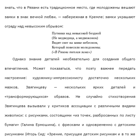
знать, что в Рязани есть традиционное место, где молодожены вешают
замки в знак вечной любви, — набережная в Кремле; замки украшают
ограду над невысоким обрывом:
Путники над невысокой бездной
(Не медведица, а медвежонок)
Видят снег на замке небесном,
Который повесили молодожены.
(«В Рязани теплая зима»)
Однако знание деталей необязательно для создания общего
впечатления. Может показаться, что поэту важнее передать
настроение: художнику-импрессионисту достаточно нескольких
мазков, Звягинцеву — нескольких ярких деталей и
«трансформирующихся» образов. Не случайно стихотворения
Звягинцева вызывали у критиков ассоциации с различными видами
живописи: с рисунками, состоящими «из точек, разбросанных по листу
бумаги» (Галина Ермошина), с фресками и одновременно с детскими
рисунками (Игорь Сид: «Зрение, присущее детским рисункам и в то же