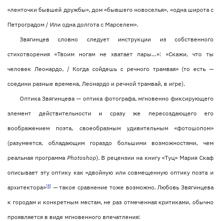
«ленточки бывшей дружбы», дом «бывшего новоселья», «одна широта с
Петроградом / Или одна долгота с Марселем».
Звягинцев словно следует инструкции из собственного
стихотворения «Твоим ногам не хватает пары…»: «Скажи, что ты
человек Леонардо, / Когда сойдешь с речного трамвая» (то есть —
соедини разные времена, Леонардо и речной трамвай, в игре).
Оптика Звягинцева — оптика фотографа, мгновенно фиксирующего
элемент действительности и сразу же пересоздающего его
воображением поэта, своеобразным удивительным «фотошопом»
(разумеется, обладающим гораздо большими возможностями, чем
реальная программа
Photoshop
). В рецензии на книгу «Туц» Мария Скаф
описывает эту оптику как «двойную или совмещенную оптику поэта и
[8]
архитектора»
— такое сравнение тоже возможно. Любовь Звягинцева
к городам и конкретным местам, не раз отмеченная критиками, обычно
проявляется в виде мгновенного впечатления: