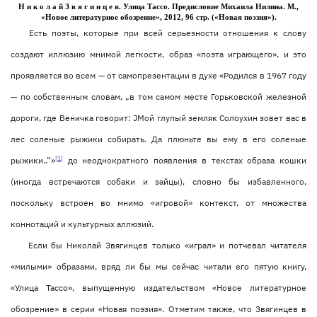
Н и к о л а й З в я г и н ц е в. Улица Тассо. Предисловие Михаила Нилина. М.,
«Новое литературное обозрение», 2012, 96 стр. («Новая поэзия»).
Есть поэты, которые при всей серьезности отношения к слову
создают иллюзию мнимой легкости, образ «поэта играющего», и это
проявляется во всем — от самопрезентации в духе «Родился в 1967 году
— по собственным словам, „в том самом месте Горьковской железной
дороги, где Веничка говорит: ЈМой глупый земляк Солоухин зовет вас в
лес соленые рыжики собирать. Да плюньте вы ему в его соленые
[1]
рыжики..”»
до неоднократного появления в текстах образа кошки
(иногда встречаются собаки и зайцы), словно бы избавленного,
поскольку встроен во мнимо «игровой» контекст, от множества
коннотаций и культурных аллюзий.
Если бы Николай Звягинцев только «играл» и потчевал читателя
«милыми» образами, вряд ли бы мы сейчас читали его пятую книгу,
«Улица Тассо», выпущенную издательством «Новое литературное
обозрение» в серии «Новая поэзия». Отметим также, что Звягинцев в