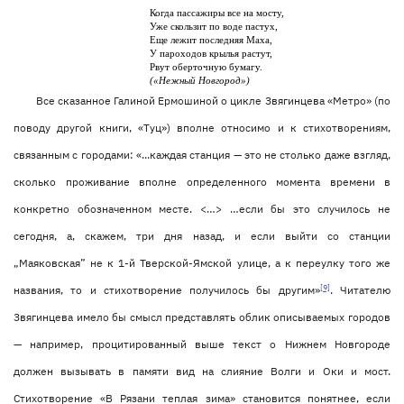
Когда пассажиры все на мосту,
Уже скользит по воде пастух,
Еще лежит последняя Маха,
У пароходов крылья растут,
Рвут оберточную бумагу.
(«Нежный Новгород»)
Все сказанное Галиной Ермошиной о цикле Звягинцева «Метро» (по
поводу другой книги, «Туц») вполне относимо и к стихотворениям,
связанным с городами: «...каждая станция — это не столько даже взгляд,
сколько проживание вполне определенного момента времени в
конкретно обозначенном месте. <…> …если бы это случилось не
сегодня, а, скажем, три дня назад, и если выйти со станции
„Маяковская” не к 1-й Тверской-Ямской улице, а к переулку того же
[9]
названия, то и стихотворение получилось бы другим»
. Читателю
Звягинцева имело бы смысл представлять облик описываемых городов
— например, процитированный выше текст о Нижнем Новгороде
должен вызывать в памяти вид на слияние Волги и Оки и мост.
Стихотворение «В Рязани теплая зима» становится понятнее, если