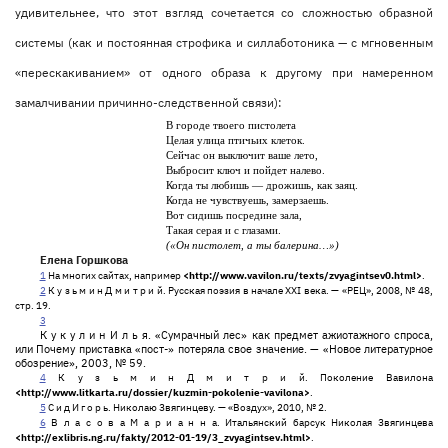
удивительнее, что этот взгляд сочетается со сложностью образной
системы (как и постоянная строфика и силлаботоника — с мгновенным
«перескакиванием» от одного образа к другому при намеренном
замалчивании причинно-следственной связи):
В городе твоего пистолета
Целая улица птичьих клеток.
Сейчас он выключит ваше лето,
Выбросит ключ и пойдет налево.
Когда ты любишь — дрожишь, как заяц.
Когда не чувствуешь, замерзаешь.
Вот сидишь посредине зала,
Такая серая и с глазами.
(«Он пистолет, а ты балерина…»)
Елена Горшкова
1
На многих сайтах, например
<http://www.vavilon.ru/texts/zvyagintsev0.html>
.
2
К у з ь м и н Д м и т р и й. Русская поэзия в начале ХХI века. — «РЕЦ», 2008, № 48,
стр. 19.
3
К у к у л и н И л ь я. «Сумрачный лес» как предмет ажиотажного спроса,
или Почему приставка «пост-» потеряла свое значение. — «Новое литературное
обозрение», 2003, № 59.
4
К у з ь м и н Д м и т р и й. Поколение Вавилона
<http://www.litkarta.ru/dossier/kuzmin-pokolenie-vavilona>
.
5
С и д И г о р ь. Николаю Звягинцеву. — «Воздух», 2010, № 2.
6
В л а с о в а М а р и а н н а. Итальянский барсук Николая Звягинцева
<http://exlibris.ng.ru/fakty/2012-01-19/3_zvyagintsev.html>
.