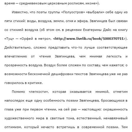
время — средневековым церковным росписям, иконе»).
Известно, что поэты группы «Полуостров» «выбрали» себе одну из
пяти стихий: воды, воздуха, земли, огня и эфира. Звягинцев был связан
со стихией воздуха (об этом см. в рецензии Екатерины Дайс на книгу
«Туц» — «Орфей в метро»,
<http://www.livelib.ru/book/1000370711
>).
Действительно, сложно представить что-то лучше соответствующее
впечатлению от чтения Звягинцева, чем мнимая легкость и
прозрачность воздуха. Воздух более сложен по составу, чем кажется; о
возможности бесконечной дешифровки текстов Звягинцева уже не раз
говорилось в критике.
Помимо «легкости», которая оказывается мнимой, отметим
напоследок еще одну особенность поэзии Звягинцева, бросающуюся в
глаза уже при первом чтении, на сей раз — настоящую: окрашенность
художественного мира в светлые тона, естественный, ненавязчивый
оптимизм, который нечасто встретишь в современной поэзии. Тем