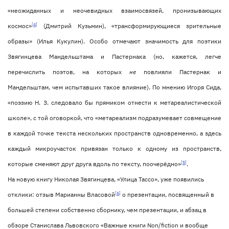
«неожиданных и неочевидных взаимосвязей, пронизывающих
[4]
космос»
(Дмитрий Кузьмин), «трансформирующиеся зрительные
образы» (Илья Кукулин). Особо отмечают значимость для поэтики
Звягинцева Мандельштама и Пастернака (но, кажется, легче
перечислить поэтов, на которых
не
повлияли Пастернак и
Мандельштам, чем испытавших такое влияние). По мнению Игоря Сида,
«поэзию Н. З. следовало бы прямиком отнести к метареалистической
школе», с той оговоркой, что «метареализм подразумевает совмещение
в каждой точке текста нескольких пространств одновременно, а здесь
каждый микроучасток привязан только к одному из пространств,
[5]
которые сменяют друг друга вдоль по тексту, поочерёдно»
.
На новую книгу Николая Звягинцева, «Улица Тассо», уже появились
[6]
отклики: отзыв Марианны Власовой
о презентации, посвященный в
большей степени собственно сборнику, чем презентации, и абзац в
обзоре Станислава Львовского «Важные книги Non/fiction и вообще