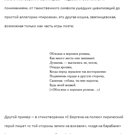
пониманиями, от таинственного символа ушедших цивилизаций до
простой аллегории «пирожка», это другая кошка, звягинцевская,
возможная только как часть игры поэта:
Обложка и корешок романа,
Как много места они занимают.
Думаешь — выспались ли, поели,
Откуда крошки,
Когда перед зеркалом так восторженно
Подвинешь сердце в другую сторону,
Скажешь: собака, ты мне надоела,
Будь моей кошкой.
(«Обложка и корешок романа…»)
Другой пример — в стихотворении «С Бергена на полюс» лирический
герой пишет «с той стороны земли на вокзале», «сидя на барабане»