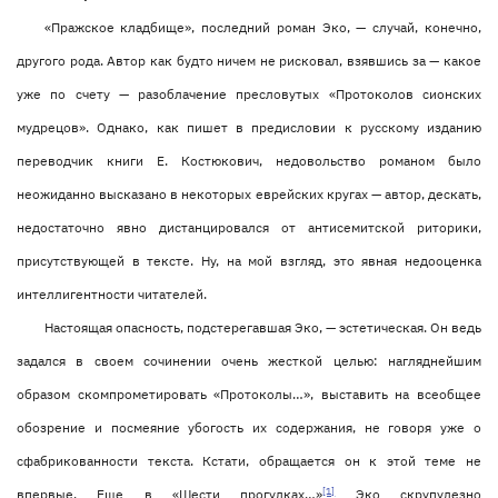
«Пражское кладбище», последний роман Эко, — случай, конечно,
другого рода. Автор как будто ничем не рисковал, взявшись за — какое
уже по счету — разоблачение пресловутых «Протоколов сионских
мудрецов». Однако, как пишет в предисловии к русскому изданию
переводчик книги Е. Костюкович, недовольство романом было
неожиданно высказано в некоторых еврейских кругах — автор, дескать,
недостаточно явно дистанцировался от антисемитской риторики,
присутствующей в тексте. Ну, на мой взгляд, это явная недооценка
интеллигентности читателей.
Настоящая опасность, подстерегавшая Эко, — эстетическая. Он ведь
задался в своем сочинении очень жесткой целью: нагляднейшим
образом скомпрометировать «Протоколы…», выставить на всеобщее
обозрение и посмеяние убогость их содержания, не говоря уже о
сфабрикованности текста. Кстати, обращается он к этой теме не
[1]
впервые. Еще в «Шести прогулках…»
Эко скрупулезно