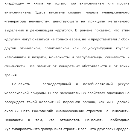
кладбище» — книга не только про антисемитизм или против
антисемитизма. Здесь писатель создает модель универсального
«генератора ненависти», действующего на принципе негативного
выделения и демонизации «другого». В романе показано, что этим
«другим» могут оказаться не только евреи, но и представители любой
другой этнической, политической или социокультурной группы:
иллюминаты и иезуиты, монархисты и республиканцы, социалисты и
финансисты. Все зависит от конкретных обстоятельств и от точки
зрения.
Ненависть — легкодоступный и возобновляемый ресурс
человеческой природы. О его замечательных свойствах вдохновенно
рассуждает такой колоритный персонаж романа, как чин царской
охранки Петр Рачковский: «Самоосознание строится на ненависти.
Ненависти к тем, кто отличается. Ненависть необходимо
культивировать. Это гражданская страсть. Враг — это друг всех народов.