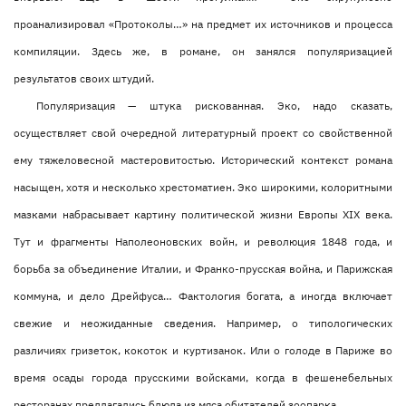
проанализировал «Протоколы…» на предмет их источников и процесса
компиляции. Здесь же, в романе, он занялся популяризацией
результатов своих штудий.
Популяризация — штука рискованная. Эко, надо сказать,
осуществляет свой очередной литературный проект со свойственной
ему тяжеловесной мастеровитостью. Исторический контекст романа
насыщен, хотя и несколько хрестоматиен. Эко широкими, колоритными
мазками набрасывает картину политической жизни Европы ХIХ века.
Тут и фрагменты Наполеоновских войн, и революция 1848 года, и
борьба за объединение Италии, и Франко-прусская война, и Парижская
коммуна, и дело Дрейфуса… Фактология богата, а иногда включает
свежие и неожиданные сведения. Например, о типологических
различиях гризеток, кокоток и куртизанок. Или о голоде в Париже во
время осады города прусскими войсками, когда в фешенебельных
ресторанах предлагались блюда из мяса обитателей зоопарка.