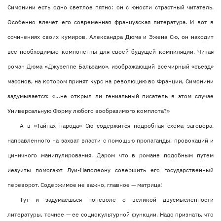
Симонини есть одно светлое пятно: он с юности страстный читатель.
Особенно влечет его современная французская литература. И вот в
сочинениях своих кумиров, Александра Дюма и Эжена Сю, он находит
все необходимые компоненты для своей будущей компиляции. Читая
роман Дюма «Джузеппе Бальзамо», изображающий всемирный «съезд»
масонов, на котором принят курс на революцию во Франции, Симонини
задумывается: «…не открыл ли гениальный писатель в этом случае
Универсальную Форму любого вообразимого комплота?»
А в «Тайнах народа» Сю содержится подробная схема заговора,
направленного на захват власти с помощью пропаганды, провокаций и
циничного манипулирования. Даром что в романе подобным путем
иезуиты помогают Луи-Наполеону совершить его государственный
переворот. Содержимое не важно, главное — матрица!
Тут и задумаешься поневоле о великой двусмысленности
литературы, точнее — ее социокультурной функции. Надо признать, что