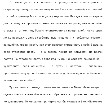
В самом деле, как приятно и усладительно прикоснуться к
секретному плану, составленному некоей могущественной и потаенной
группой, стремящейся к господству над миром! Разгадка этого секрета
дает к тому же простые ответы на сложные вопросы, она позволяет
отыскать тут же, под боком, злонамеренных вредителей, на которых
легко возложить вину за собственные трудности и проблемы, а часто и
за ошибки, провинности. При этом незачем спрашивать с себя, брать на
себя ответственность — она всегда лежит на «другом», на враге,
постоянно строящем против тебя козни. Да и льстит это самолюбию —
чувствовать себя объектом — а пусть и жертвой — зловещей
программы, запущенной столетия назад и действующей в глобальных,
всемирных масштабах!
Тут на память приходит разъяснение, которое Томас Манн когда-то
сделал относительно «Иосифа и его братьев»: это роман не о евреях и
не для евреев. То же самое примерно мог бы сказать и Эко. «Пражское