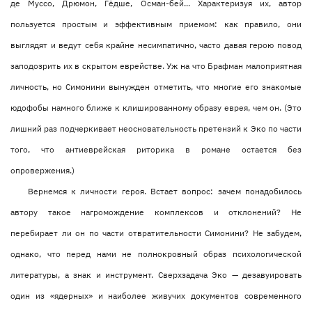
де Муссо, Дрюмон, Гёдше, Осман-бей... Характеризуя их, автор
пользуется простым и эффективным приемом: как правило, они
выглядят и ведут себя крайне несимпатично, часто давая герою повод
заподозрить их в скрытом еврействе. Уж на что Брафман малоприятная
личность, но Симонини вынужден отметить, что многие его знакомые
юдофобы намного ближе к клишированному образу еврея, чем он. (Это
лишний раз подчеркивает неосновательность претензий к Эко по части
того, что антиеврейская риторика в романе остается без
опровержения.)
Вернемся к личности героя. Встает вопрос: зачем понадобилось
автору такое нагромождение комплексов и отклонений? Не
перебирает ли он по части отвратительности Симонини? Не забудем,
однако, что перед нами не полнокровный образ психологической
литературы, а знак и инструмент. Сверхзадача Эко — дезавуировать
один из «ядерных» и наиболее живучих документов современного