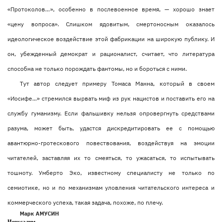
«Протоколов…», особенно в послевоенное время, — хорошо знает
«цену вопроса». Слишком ядовитым, смертоносным оказалось
идеологическое воздействие этой фабрикации на широкую публику. И
он, убежденный демократ и рационалист, считает, что литература
способна не только порождать фантомы, но и бороться с ними.
Тут автор следует примеру Томаса Манна, который в своем
«Иосифе...» стремился вырвать миф из рук нацистов и поставить его на
службу гуманизму. Если фальшивку нельзя опровергнуть средствами
разума, может быть, удастся дискредитировать ее с помощью
авантюрно-гротескового повествования, воздействуя на эмоции
читателей, заставляя их то смеяться, то ужасаться, то испытывать
тошноту. Умберто Эко, известному специалисту не только по
семиотике, но и по механизмам уловления читательского интереса и
коммерческого успеха, такая задача, похоже, по плечу.
Марк АМУСИН
Иерусалим