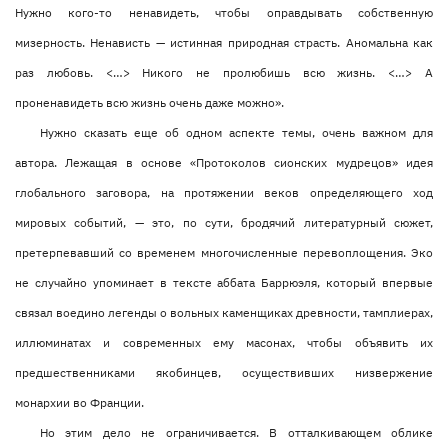
Нужно кого-то ненавидеть, чтобы оправдывать собственную
мизерность. Ненависть — истинная природная страсть. Аномальна как
раз любовь. <…> Никого не пролюбишь всю жизнь. <…> А
проненавидеть всю жизнь очень даже можно».
Нужно сказать еще об одном аспекте темы, очень важном для
автора. Лежащая в основе «Протоколов сионских мудрецов» идея
глобального заговора, на протяжении веков определяющего ход
мировых событий, — это, по сути, бродячий литературный сюжет,
претерпевавший со временем многочисленные перевоплощения. Эко
не случайно упоминает в тексте аббата Баррюэля, который впервые
связал воедино легенды о вольных каменщиках древности, тамплиерах,
иллюминатах и современных ему масонах, чтобы объявить их
предшественниками якобинцев, осуществивших низвержение
монархии во Франции.
Но этим дело не ограничивается. В отталкивающем облике