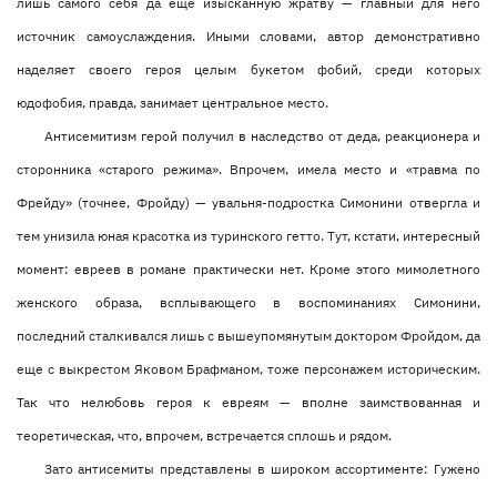
лишь самого себя да еще изысканную жратву — главный для него
источник самоуслаждения. Иными словами, автор демонстративно
наделяет своего героя целым букетом фобий, среди которых
юдофобия, правда, занимает центральное место.
Антисемитизм герой получил в наследство от деда, реакционера и
сторонника «старого режима». Впрочем, имела место и «травма по
Фрейду» (точнее, Фройду) — увальня-подростка Симонини отвергла и
тем унизила юная красотка из туринского гетто. Тут, кстати, интересный
момент: евреев в романе практически нет. Кроме этого мимолетного
женского образа, всплывающего в воспоминаниях Симонини,
последний сталкивался лишь с вышеупомянутым доктором Фройдом, да
еще с выкрестом Яковом Брафманом, тоже персонажем историческим.
Так что нелюбовь героя к евреям — вполне заимствованная и
теоретическая, что, впрочем, встречается сплошь и рядом.
Зато антисемиты представлены в широком ассортименте: Гужено