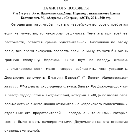
*
ЗА ЧИСТОТУ НООСФЕРЫ
У м б е р т о Э к о. Пражское кладбище. Перевод с итальянского Елены
Костюкович. М., «Астрель», «
Corpus
», «АСТ», 2011, 560 стр.
Сегодня для того, чтобы писать о «еврейском вопросе», требуется
если не мужество, то некоторая решимость. Тема эта, при всей ее
расхожести, остается крайне чувствительной. Разгуливая по этому
полю, все время рискуешь взорвать если не мину, то хотя бы очень
громкую хлопушку. Впрочем, нынче шум по поводу, скажем,
неполиткорректности может скорее соблазнить, чем устрашить.
Достаточно вспомнить Дмитрия Быкова* (*
Внесен Министерством
юстиции РФ в реестр иностранных агентов. Внесен Росфинмониторингом
в реестр террористов и экстремистов
), который в «ЖД» позволял себе
весьма острые высказывания относительно «еврейского коллектива» и
отдельных его представителей — правда, с интонациями, которые
можно было счесть самоироничными. Двусмысленная эта стратегия
оказалась успешной.