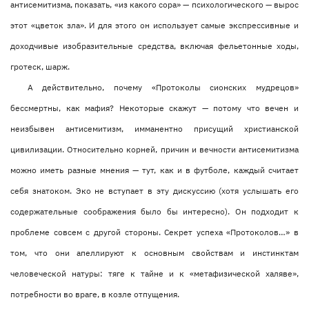
антисемитизма, показать, «из какого сора» — психологического — вырос
этот «цветок зла». И для этого он использует самые экспрессивные и
доходчивые изобразительные средства, включая фельетонные ходы,
гротеск, шарж.
А действительно, почему «Протоколы сионских мудрецов»
бессмертны, как мафия? Некоторые скажут — потому что вечен и
неизбывен антисемитизм, имманентно присущий христианской
цивилизации. Относительно корней, причин и вечности антисемитизма
можно иметь разные мнения — тут, как и в футболе, каждый считает
себя знатоком. Эко не вступает в эту дискуссию (хотя услышать его
содержательные соображения было бы интересно). Он подходит к
проблеме совсем с другой стороны. Секрет успеха «Протоколов…» в
том, что они апеллируют к основным свойствам и инстинктам
человеческой натуры: тяге к тайне и к «метафизической халяве»,
потребности во враге, в козле отпущения.