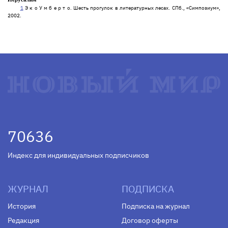
1
Э к о У м б е р т о. Шесть прогулок в литературных лесах. СПб., «Симпозиум»,
2002.
70636
Индекс для индивидуальных подписчиков
ЖУРНАЛ
ПОДПИСКА
История
Подписка на журнал
Редакция
Договор оферты