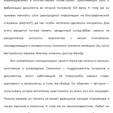
индивидуальных и коллективных «соавторов», приложивших руку к
фабрикации документа во второй половине ХIX века. К тому же он
призван нанизать слои разнородной информации на биографический
стержень (вертел?), да так, чтобы читателю сделалось интересно. Для
этого вводятся потеря памяти, загадочный сосед-аббат, намеки на
расщепление личности, знакомство с неким психиатром,
принадлежащим к ненавистному Симонини племени немецких (ну, пусть
австрийских) евреев. Имя ему, конечно, доктор Фройд.
Эко сознательно позиционирует своего героя как личность мелкую,
ничтожную и зловредную. Симонини — подделыватель почерков и
документов, агент, работающий на спецслужбы разных стран,
шантажист и провокатор, к тому же убийца. Он обречен — автором —
испытывать острую антипатию практически ко всем, кто его окружает.
Помимо евреев, он терпеть не может французов, немцев, итальянцев, а
также масонов и иезуитов. К тому же он женоненавистник. Любит он