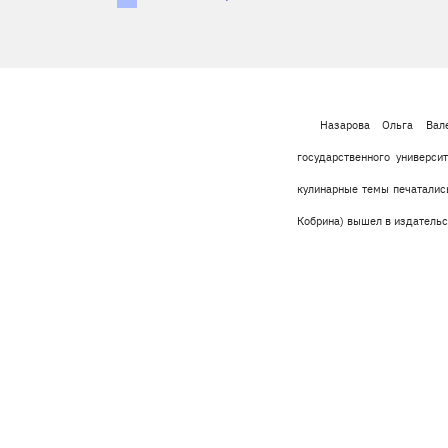
Назарова Ольга Вале
государственного универси
кулинарные темы печатались
Кобрина) вышел в издательс