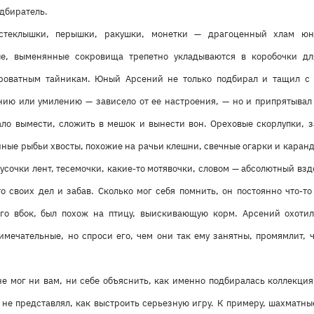
одбиратель.
стеклышки, перышки, ракушки, монетки — драгоценный хлам юны
е, выменянные сокровища трепетно укладываются в коробочки дл
роватным тайникам. Юный Арсений не только подбирал и тащил с 
ию или умилению — зависело от ее настроения, — но и припрятывал э
ало вымести, сложить в мешок и вынести вон. Ореховые скорлупки, з
нные рыбьи хвосты, похожие на рачьи клешни, свечные огарки и каран
усочки лент, тесемочки, какие-то мотявочки, словом — абсолютный вз
о своих дел и забав. Сколько мог себя помнить, он постоянно что-т
ого вбок, был похож на птицу, выискивающую корм. Арсений охоти
имечательные, но спроси его, чем они так ему занятны, промямлит, ч
не мог ни вам, ни себе объяснить, как именно подбиралась коллекция
не представлял, как выстроить серьезную игру. К примеру, шахматн