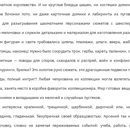
матное королевство. И ни круглые блюдца шашек, ни костяшки домин
ые бочонки лото, ни даже карточные домики и лабиринты из пугов
и для разыгрывания шахматными персонажами сюжетов с шекспир
 мелочовки и служили детальками и материалом для изготовления разн
м фигурам и свите требовались шляпы, плюмажи, шпаги, веера, жа
томцы, наконец! Нужно было соорудить трон, гербы, карету, паланкин, о
фетиши — поводы для споров, скандалов и распрей, войн и конфликт
чуринги, брелки? Это золотое руно сюжета, эти драгоценные подвески 
ды, полный интриг? Любая чепуховина из коллекции могла взлететь
а, занять место в коробке фавориток коллекционера. Мир готовых вещ
ниями и вкладышами из мелочей и случайных пустяков.
 интересна крапинкой, трещинкой, щербинкой, дырочкой или, н
едима, гладенькая, безупречная своей образцовостью. Арсений так
човку, словно не замечая переживаемых событий: учеба, работа, 