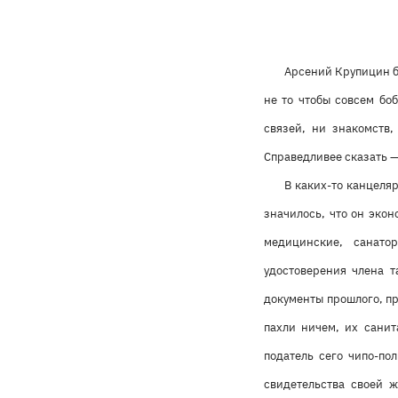
Арсений Крупицин б
не то чтобы совсем бо
связей, ни знакомств,
Справедливее сказать —
В каких-то канцеляр
значилось, что он эко
медицинские, санато
удостоверения члена т
документы прошлого, п
пахли ничем, их санит
податель сего чипо-по
свидетельства своей 