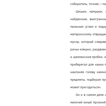
собиратель, точнее — п
Шишки, камушки, 
найденные, выигранны
пыльным углам и подк
материнскому отвращен
мусор, который следов
рачьи клешни, раздвое
и шампанские пробки, к
приберегал для каких-т
наклоняя голову немн
предметы, подбирая пр
может пригодиться».
Он и в самом деле 
мелочей юный Арсений 