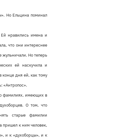
«ы». Но Ельцина поминал
. Ей нравились имена и
ала, что они интереснее
е жульничали. Но теперь
ческих ей наскучила и
 конце дня ей, как тому
ь: «Антропос».
д о фамилиях, имеющих в
ухоборцев. О том, что
нять старые фамилии
да пришел к ним человек,
», и к «духоборцы», и к