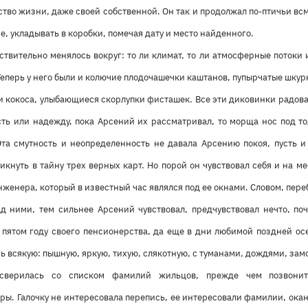
тво жизни, даже своей собственной. Он так и продолжал по-птичьи вс
е, укладывать в коробки, помечая дату и место найденного.
ствительно менялось вокруг: то ли климат, то ли атмосферные потоки
еперь у него были и колючие плодочашечки каштанов, пупырчатые шкурк
и кокоса, улыбающиеся скорлупки фисташек. Все эти диковинки радова
ть или надежду, пока Арсений их рассматривал, то морща нос под то
Эта смутность и неопределенность не давала Арсению покоя, пусть и
кнуть в тайну трех верных карт. Но порой он чувствовал себя и на м
женера, который в известный час являлся под ее окнами. Словом, пере
д ними, тем сильнее Арсений чувствовал, предчувствовал нечто, по
 пятом году своего пенсионерства, да еще в дни любимой поздней осе
ь всякую: пышную, яркую, тихую, слякотную, с туманами, дождями, зам
 сверилась со списком фамилий жильцов, прежде чем позвони
ры. Галочку не интересовала перепись, ее интересовали фамилии, ока