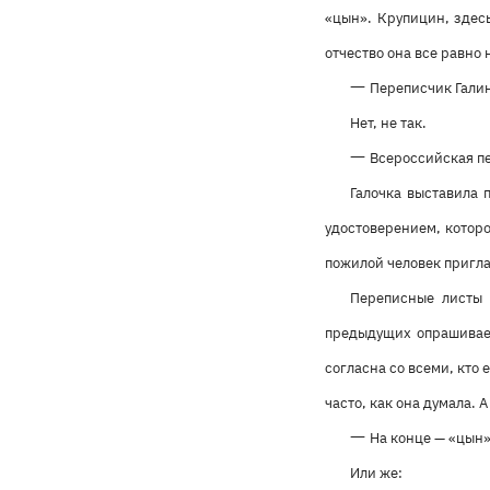
«цын». Крупицин, здес
отчество она все равно 
—
Переписчик Галин
Нет, не так.
—
Всероссийская пе
Галочка выставила 
удостоверением, которо
пожилой человек пригла
Переписные листы 
предыдущих опрашиваем
согласна со всеми, кто 
часто, как она думала. 
—
На конце — «цын»,
Или же: