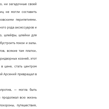
о, ни загадочные своей
иц не могли составить
овскими перипетиями.
ого рода аксессуаров и
бо, шлейфы, шлейки для
бустроить покои и залы.
ов, всякие там платки,
придворных козней, этот
 в цене, стать центром
ей Арсений превращал в
апротив, — могла быть
 и продолжал всю жизнь
похороны, путешествия,