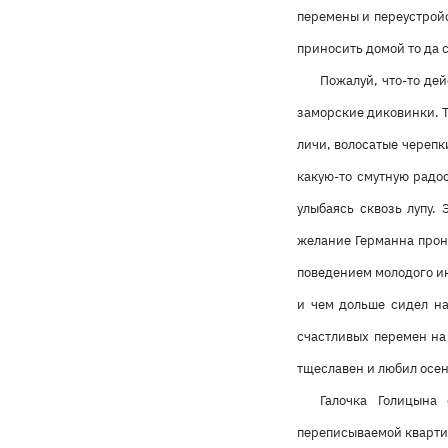
перемены и переустройс
приносить домой то да с
Пожалуй, что-то дей
заморские диковинки. Т
личи, волосатые черепк
какую-то смутную радос
улыбаясь сквозь лупу. 
желание Германна прони
поведением молодого ин
и чем дольше сидел на
счастливых перемен на
тщеславен и любил осен
Галочка Голицына
переписываемой кварти