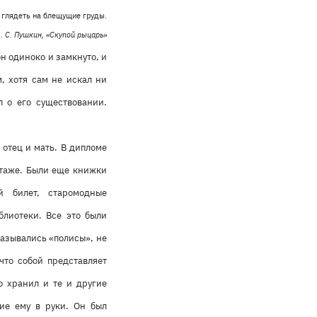
 глядеть на блещущие груды.
. С. Пушкин, «Скупой рыцарь»
н одиноко и замкнуто, и
, хотя сам не искал ни
л о его существовании.
 отец и мать. В дипломе
стаже. Были еще книжки
й билет, старомодные
блиотеки. Все это были
азывались «полисы», не
что собой представляет
о хранил и те и другие
ие ему в руки. Он был