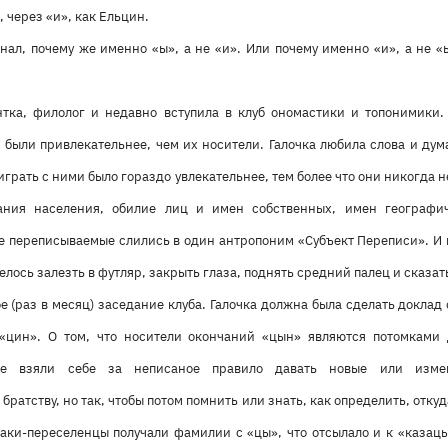
 через «и», как Ельцин.
знал, почему же именно «ы», а не «и». Или почему именно «и», а не 
нтка, филолог и недавно вступила в клуб ономастики и топонимики
 были привлекательнее, чем их носители. Галочка любила слова и дум
играть с ними было гораздо увлекательнее, тем более что они никогда н
ания населения, обилие лиц и имен собственных, имен географи
е переписываемые слились в один антропоним «Субъект Переписи». И в
елось залезть в футляр, закрыть глаза, поднять средний палец и сказат
е (раз в месяц) заседание клуба. Галочка должна была сделать докла
«цин». О том, что носители окончаний «цын» являются потомками д
не взяли себе за неписаное правило давать новые или изме
ратству, но так, чтобы потом помнить или знать, как определить, отку
заки-переселенцы получали фамилии с «цы», что отсылало и к «казацы