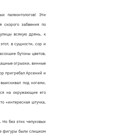
х палеонтологов! Эти
я скорого забвения по
улицы всякую дрянь, к
тот, в сущности, сор и
асохшие бутоны цветов,
дашные огрызки, винные
дор пригребал Арсений и
о выискивал под ногами,
лся на окружающие его
то «интересная штучка,
. Но без этих чепуховых
ые фигуры были слишком