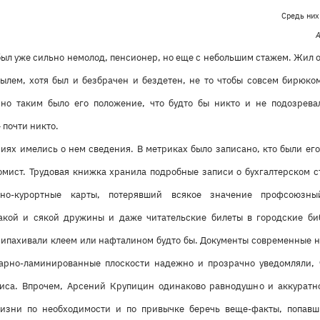
Средь них
А
ыл уже сильно немолод, пенсионер, но еще с небольшим стажем. Жил о
былем, хотя был и безбрачен и бездетен, не то чтобы совсем бирюком
 но таким было его положение, что будто бы никто и не подозрева
 почти никто.
иях имелись о нем сведения. В метриках было записано, кто были его
номист. Трудовая книжка хранила подробные записи о бухгалтерском 
рно-курортные карты, потерявший всякое значение профсоюзны
акой и сякой дружины и даже читательские билеты в городские би
рипахивали клеем или нафталином будто бы. Документы современные н
арно-ламинированные плоскости надежно и прозрачно уведомляли, 
лиса. Впрочем, Арсений Крупицин одинаково равнодушно и аккуратн
жизни по необходимости и по привычке беречь веще-факты, попавш