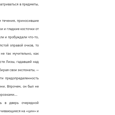
матриваться в предметы,
 и течения, приносившие
и и гладкие косточки от
ли и пробуждали что-то,
лстой оправой очков, то
 не так мучительно, как
есте Лизы, гадавшей над
бирая свои экспонаты, —
чти предопределенность
ни. Впрочем, он был не
орозками...
ть в дверь очередной
нчивающиеся на «цин» и