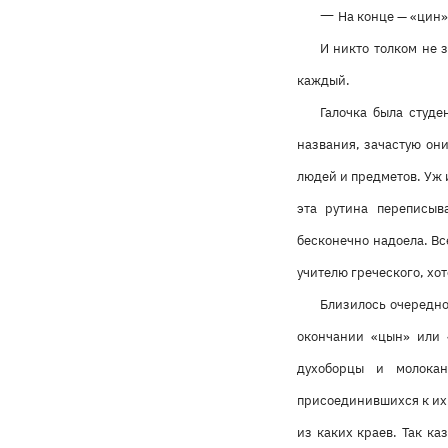
—
На конце — «цин»,
И никто толком не 
каждый.
Галочка была студе
названия, зачастую они
людей и предметов. Уж 
эта рутина переписыв
бесконечно надоела. Вс
учителю греческого, хот
Близилось очередно
окончании «цын» или 
духоборцы и молока
присоединившихся к их б
из каких краев. Так ка