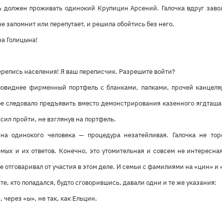
ь должен проживать одинокий Крупицин Арсений. Галочка вдруг завол
не запомнит или перепутает, и решила обойтись без него.
а Голицына!
репись населения! Я ваш переписчик. Разрешите войти?
повиднее фирменный портфель с бланками, папками, прочей канцеля
е следовало предъявить вместо демонстрирования казенного ягдташа.
сил пройти, не взглянув на портфель.
на одинокого человека — процедура незатейливая. Галочка не торо
ых и их ответов. Конечно, это утомительная и совсем не интересная
ее отговаривал от участия в этом деле. И семьи с фамилиями на «цин» и
А те, кто попадался, будто сговорившись, давали одни и те же указания:
 через «ы», не так, как Ельцин.