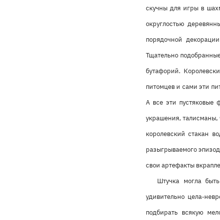
скучны для игры в шах
округлостью деревянн
порядочной декораци
Тщательно подобранные
бутафорий. Королевски
питомцев и сами эти пи
А все эти пустяковые 
украшения, талисманы, 
королевский стакан во
разыгрываемого эпизод
свои артефакты вкрапле
Штучка могла быть
удивительно цела-невр
подбирать всякую мело