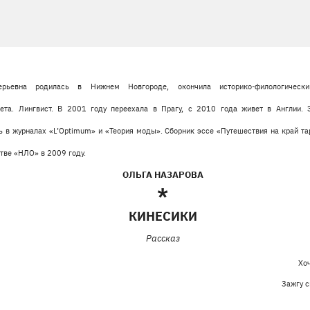
рьевна родилась в Нижнем Новгороде, окончила историко-филологический
тета. Лингвист. В 2001 году переехала в Прагу, с 2010 года живет в Англии. Э
 в журналах «L’Optimum» и «Теория моды». Сборник эссе «Путешествия на край та
тве «НЛО» в 2009 году.
ОЛЬГА НАЗАРОВА
*
КИНЕСИКИ
Рассказ
Хоч
Зажгу с