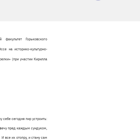
 факультет Горьковского
ссе на историко-культурно-
релки» (при участии Кирилла
у себе сегодня пир устроить:
вечу пред каждым сундуком,
И все их отопру, и стану сам