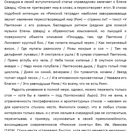
Скандура в своей вступительной статье справедливо замечает о Елене
Шварц: «Она не претворяет мир в слово, а пересотворяет его». В стихах
подобной интенции из «Римской тетради» наиболее завораживающе
звучит наименее пересотворяющий мир (Рим) — странно ли? — текст «У
Пантеона» с его ровным, балладным ритмом (редким для ломкой
музыки Елены Шварц) и образностью изысканной, но льнущей к
поверхности объекта описания: «Площадь, там, где Пантеона /
Лиловеет круглый бок, / Как гиганта мощный череп, / Как мигреневый
висок. / Где мулаты разносили / Розы мокрые и сок — / Там на
дельфинят лукавых / Я смотрела и ушла / В сумрак странный Пантеона,
/ Прямо вглубь его чела. // Неба тихое кипенье / В смутном солнце
января — / Надо мною голубела / Пантеонова дыра, / Будто голый глаз
циклопа, / Днем он синий, вечерами / Он туманится, ночами / Звезд
толчет седой песок. / <...> / И в мгновенном просветленье / Назвала его
благим — / Это равнодушье Рима / Ко всему, что не есть Рим».
Радость узнавания в полной мере, однако, можно пережить только
стоя — хотя бы в памяти — под
Пантеоновой дырой
. Это не вина, а
ограниченность географических и архитектурных стихов — назовем их
для краткости
стихами места
. Филологи скажут, что в любых стихах
интересен только язык, и с этим нельзя в очередной раз не согласиться,
перечитывая, к примеру, скучноватые в своей прямолинейности,
восхищавшие современников «Римские сонеты» Вяч. Ив. Иванова
(1924). Стихи места устаревают быстро, хотя место меняется медленно: