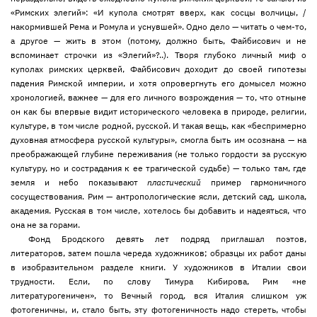
«Римских элегий»: «И купола смотрят вверх, как сосцы волчицы, /
накормившей Рема и Ромула и уснувшей». Одно дело — читать о чем-то,
а другое — жить в этом (потому, должно быть, Файбисович и не
вспоминает строчки из «Элегий»?..). Творя глубоко личный миф о
куполах римских церквей, Файбисович доходит до своей гипотезы
падения Римской империи, и хотя опровергнуть его домысел можно
хронологией, важнее — для его личного возрождения — то, что отныне
он как бы впервые видит исторического человека в природе, религии,
культуре, в том числе родной, русской. И такая вещь, как «беспримерно
духовная атмосфера русской культуры», смогла быть им осознана — на
преображающей глубине переживания (не только гордости за русскую
культуру, но и сострадания к ее трагической судьбе) — только там, где
земля и небо показывают
пластический
пример гармоничного
сосуществования. Рим — антропологические ясли, детский сад, школа,
академия. Русская в том числе, хотелось бы добавить и надеяться, что
она не за горами.
Фонд Бродского девять лет подряд приглашал поэтов,
литераторов, затем пошла череда художников; образцы их работ даны
в изобразительном разделе книги. У художников в Италии свои
трудности. Если, по слову Тимура Кибирова, Рим «не
литературогеничен», то Вечный город, вся Италия слишком уж
фотогеничны, и, стало быть, эту фотогеничность надо стереть, чтобы