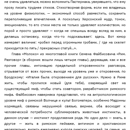
не очень удивляться, можно вспомнить Пастернака, уверявшего, что ему
прозу писать труднее стихов. Стихотворная форма, если ею владеешь
на уровне физиологии, — экономный способ разместить, сохранить
переполняющие впечатления. А поскольку Херсонский мудр, тонок,
эмоционален, то его стихи места не только удивляют количеством, но
порой и просто удивляют — когда не спешишь всюду вслед за ним, а
делаешь остановку, когда что-то подсказывает: здесь. Вот юмор
измеряет величие: «робел перед огромными гробами, / где на скелет
приходится по пять / прекрасных статуй...».
Глава «Молоко» из многоглавой книги Семена Файбисовича «Рим.
Разговор» (в сборник вошли лишь четыре главы), держащая, как и все
прочие главы, интонацию предельной откровенности разговора,
отрывается от всех прочих, выходя на уровень уже и откровения, по
Бродскому: «Италия была откровением для русских». Нужно в Риме
жить, чтобы пролился новый (для тебя), озаряющий свет на
существующий миф, чтобы стать соавтором, разработчиком римского
мифа. Файбисович наверняка представлял, что на антропологическом
уровне миф о римской Волчице и культ Богоматери, особенно Мадонны
кормящей, связаны нерушимой связью, вернее, оба восходят к
человеческой потребности сублимировать животные инстинкты, в
данном случае — инстинкт продолжения рода. Но одно дело — знать, а
другое — жить в римском пейзаже, античном и христианском
нераздельно, видеть ежедневно купола римских церквей, те самые, из