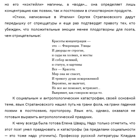
но его «коктейли» магичны, а «вода»... она определяет лишь
концентрацию как поэзии, так и постпоэзии в стихотворном продукте.
«Стихи, написанные в Италии» Сергея Стратановского дадут
передышку от спреццатуры и еще раз подтвердят правоту тех, кто
убежден, что положительные эмоции менее плодотворны для поэта,
чем отрицательные:
Красоты концентрация —
это — Флоренция. Улицы
И дворцы ее строгие,
и сады на холмах, и мосты
И собор великий,
и статуи, и картины
Все — Красота.
Мир она не спасет,
И тревогу души искореженной
Вероятно, не вылечит,
Но все же поможет, встряхнет...
Выпрямит, как говорили когда-то.
К социальным и антропологическим катастрофам, своей основной
теме, язык Стратановского нашел путь на грани фола, на грани падения
поэзии в постпоэзию, протопрозу. Язык его, однако, оказался не
готовым выразить антропологический праздник.
К чему всегда была готова Елена Шварц. Надо только отметить, что
этот поэт умел праздновать и катастрофы (за пределами социальности
— это тоже надо уточнить). Профессор русской литературы Клаудиа