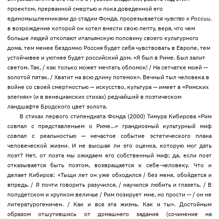
проектом, прерванной смертью и пока доведенной его
единомышленниками до стадии Фонда, прорезывается
чувство к России
,
в возрождение которой он хотел внести свою лепту, веря, что чем
больше людей откопают итальянскую половину своего культурного
дома, тем менее бездомно Россия будет себя чувствовать в Европе, тем
устойчивее и уютнее будет российский дом. «Я был в Риме. Был залит
светом. Так, / как только может мечтать обломок! / На сетчатке моей —
золотой пятак. / Хватит на всю длину потемок». Вечный тыл человека в
войне со своей смертностью — искусство, культура — имеет в «Римских
элегиях» (и в венецианских стихах) редчайший в поэтическом
ландшафте Бродского цвет золота.
В стихах первого стипендиата Фонда (2000) Тимура Кибирова «Рим
совпал с представленьем о Риме...» грандиозный культурный миф
совпал с реальностью — нечастое событие эстетического плана
человеческой жизни. И не высшая ли это оценка, которую мог дать
поэт? Нет, от поэта мы ожидаем его собственный миф; да, если поэт
отказывается быть поэтом, возвращается к себе-человеку. Что и
делает Кибиров: «Тыщи лет он уже обходился / без меня, обойдется и
впредь. / Я почти говорить разучился, / научился любить и глазеть. / В
полудетском и хрупком величье / Рим позирует мне, но прости — / он не
литературогеничен. / Как и вся эта жизнь. Как и ты». Достойным
образом отшутившись от домашнего задания (сочинение на