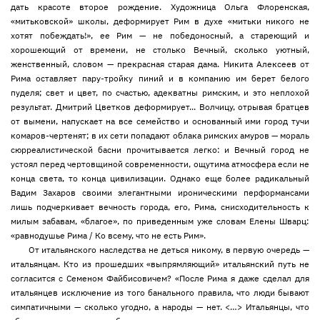
дать красоте второе рождение. Художница Ольга Флоренская,
«митьковской» школы, деформирует Рим в духе «митьки никого не
хотят побеждать!», ее Рим — не победоносный, а стареющий и
хорошеющий от времени, не столько Вечный, сколько уютный,
женственный, словом — прекрасная старая дама. Никита Алексеев от
Рима оставляет пару-тройку пиний и в компанию им берет белого
пуделя; свет и цвет, по счастью, адекватны римским, и это неплохой
результат. Дмитрий Цветков деформирует... Волчицу, отрывая братцев
от вымени, напускает на все семейство и основанный ими город тучи
комаров-чертенят; в их сети попадают облака римских амуров — мораль
сюрреалистической басни прочитывается легко: и Вечный город не
устоял перед чертовщиной современности, ощутима атмосфера если не
конца света, то конца цивилизации. Однако еще более радикальный
Вадим Захаров своими элегантными ироническими перформансами
лишь подчеркивает вечность города, его, Рима, снисходительность к
милым забавам, «благое», по приведенным уже словам Елены Шварц:
«равнодушье Рима / Ко всему, что не есть Рим».
От итальянского наследства не деться никому, в первую очередь —
итальянцам. Кто из прошедших «выпрямляющий» итальянский путь не
согласится с Семеном Файбисовичем? «После Рима я даже сделал для
итальянцев исключение из того банального правила, что люди бывают
симпатичными — сколько угодно, а народы — нет. <…> Итальянцы, что