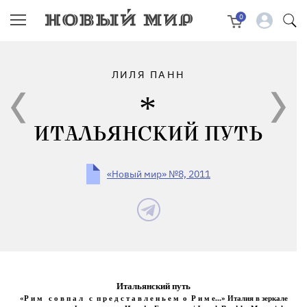
0
ЛИЛЯ ПАНН
ИТАЛЬЯНСКИЙ ПУТЬ
«Новый мир» №8, 2011
Итальянский путь
«Р и м с о в п а л с п р е д с т а в л е н ь е м о Р и м е...»
Италия в зеркале