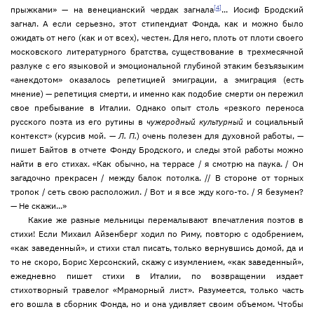
[4]
прыжками» — на венецианский чердак загнала
... Иосиф Бродский
загнал. А если серьезно, этот стипендиат Фонда, как и можно было
ожидать от него (как и от всех), честен. Для него, плоть от плоти своего
московского литературного братства, существование в трехмесячной
разлуке с его языковой и эмоциональной глубиной этаким безъязыким
«анекдотом» оказалось репетицией эмиграции, а эмиграция (есть
мнение) — репетиция смерти, и именно как подобие смерти он пережил
свое пребывание в Италии. Однако опыт столь «резкого переноса
русского поэта из его рутины в
чужеродный
культурный
и социальный
контекст» (курсив мой. —
Л. П.
) очень полезен для духовной работы, —
пишет Байтов в отчете Фонду Бродского, и следы этой работы можно
найти в его стихах. «Как обычно, на террасе / я смотрю на паука. / Он
загадочно прекрасен / между балок потолка. // В стороне от торных
тропок / сеть свою расположил. / Вот и я все жду кого-то. / Я безумен?
— Не скажи...»
Какие же разные мельницы перемалывают впечатления поэтов в
стихи! Если Михаил Айзенберг ходил по Риму, повторю с одобрением,
«как заведенный», и стихи стал писать, только вернувшись домой, да и
то не скоро, Борис Херсонский, скажу с изумлением, «как заведенный»,
ежедневно пишет стихи в Италии, по возвращении издает
стихотворный травелог «Мраморный лист». Разумеется, только часть
его вошла в сборник Фонда, но и она удивляет своим объемом. Чтобы