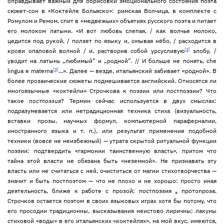
оправдывает важный для обрисовки эмоционального состояния поэта
сюжет-сон в «Коктейле Больяско»: римская Волчица, в комплекте с
Ромулом и Ремом, спит в «медвежьих» объятиях русского поэта и питает
его молоком латыни. «И вот любовь слепая, / как волчье молоко,
цедится под рукой, / ползет по языку и, омывая нёбо, / расходится в
[2]
крови опаловой волной / и, растворив собой урсусливую
злобу, /
уводит на латынь „любимый” и „родной”. // И больше не понять, che
[3]
lingua e materna
...». Далее — везде, итальянский забивает «родной». В
более прозаические сюжеты подмешивается английский. Относятся ли
многоязычные «коктейли» Строчкова к поэзии или постпоэзии? Что
такое
постпоэзия
? Термин сейчас используется в двух смыслах:
подразумевается или нетрадиционная техника стиха (визуальность,
вставки прозы, научных формул, компьютерной параферналии,
иностранного языка и т. п.), или результат применения подобной
техники (вовсе не неизбежный) — утрата скрытой ритуальной функции
поэзии: подтвердить «гармонии таинственную власть», притом что
тайна этой власти не обязана быть «неземной». Не признавать эту
власть или не считаться с ней, очиститься от магии стихотворчества —
значит и быть постпоэтом — что не плохо и не хорошо: просто иная
деятельность, ближе к работе с прозой; постпоэзия
протопроза.
=
Строчков остается поэтом в своих языковых играх хотя бы потому, что
его просодии традиционны, высказывания неистово лиричны; лакуны
стиховой «воды» в его итальянских «коктейлях», на мой вкус, имеются,