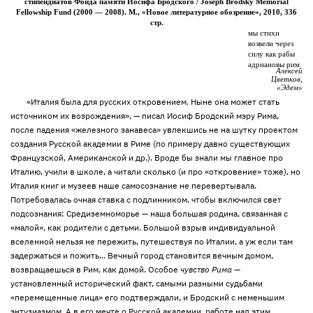
стипендиатов Фонда памяти Иосифа Бродского /
Joseph
Brodsky
Memorial
Fellowship
Fund
(2000 — 2008). М., «Новое литературное обозрение», 2010, 336
c
тр.
мы стихи
возвели через
силу как рабы
адриановы рим
Алексей
Цветков,
«Эдем»
«Италия была для русских откровением. Ныне она может стать
источником их возрождения», — писал Иосиф Бродский мэру Рима,
после падения «железного занавеса» увлекшись не на шутку проектом
создания Русской академии в Риме (по примеру давно существующих
Французской, Американской и др.). Вроде бы знали мы главное про
Италию, учили в школе, а читали сколько (и про «откровение» тоже), но
Италия книг и музеев наше самосознание не перевертывала.
Потребовалась очная ставка с подлинником, чтобы включился свет
подсознания: Средиземноморье — наша большая родина, связанная с
«малой», как родители с детьми. Большой взрыв индивидуальной
вселенной нельзя не пережить, путешествуя по Италии, а уж если там
задержаться и пожить... Вечный город становится вечным домом,
возвращаешься в Рим, как домой. Особое
чувство Рима
—
установленный исторический факт, самыми разными судьбами
«перемещенные лица» его подтверждали, и Бродский с неменьшим
энтузиазмом. А в его мечте о Русской академии, работе над этим