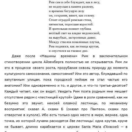
Рим сам в себе блуждает, как в лесу,
не подпуская к памяти разлому,
и времени бегущую лозу
он, сохраняя, вяжет, как солому.
Стоит оградой римская стена,
пятнистая, поросшая коростой.
И зрительная помнит глубина
весёлый свет на кладке медоносной,
на вырубках, застроенных давно.
Между стволов поваленных плутая,
Рим поднялся, как лестница крутая,
и опустился на глазное дно.
Даже после «Машины времени» Рим в заключительном
стихотворении цикла Айзенберга полностью не открывается. Рим ли
это в процессе своего роста, прорубания сквозь природу до момента
культурного самосознания, самостояния? Или это автор, блуждавший по
запутанным улицам, пока городской пейзаж не стал частью его
анатомии? Или одновременно и то, и другое, и что-то третье-десятое?
Каждый читает, как он видит. Увидеть Рим поэта родным мне мешает
отсутствие рядом с «лестницей крутой» (даже в роли сравнения), как ни
безумно это звучит, некоей
плавной
лестницы, по механизму
восприятия: сказал А, скажи Б (сказал про Пантеон, скажи про
отверстие в куполе). Ибо есть только одно место в мире, вернее, одна
точка, из которой лучами расходятся
две
лестницы: одна крутая, круче
не бывает, длинно карабкается к церкви Santa Maria d’Aracoeli — в