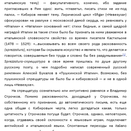
итальянскую тему) — факультативного, конечно, ибо задание
пригласивших в Рим одно: жить, «глазеть», писать стихи не из-под
палки, — Кибиров меняет тему. Лирический цикл «Sfiga» («Невезуха»)
сфокусирован на разлуке с московской дамой сердца, но ревновать у
«Италии» к «Наталии» оснований нет: стихи бедные, и самой щедрой
наградой Италии за такие стихи было бы признать за ними уважаемое в
итальянской словесности свойство со времен писателя Кастильоне
(1478 — 1529): «...высказывать во всем своего рода раскованность
(sprezzatura),
которая бы скрывала искусство и являла то, что делается и
[1]
говорится, совершаемым без труда и словно бы без раздумывания»
.
Sprezzatura-спреццатура
в свое время пришлась по душе другому
русскому поэту, о чем подробно написал современный русский
римлянин Алексей Букалов в «Пушкинской Италии». Возможно, без
пушкинской спреццатуры не было бы и кибировской — и не в одной
лишь «Невезухе».
На спреццатуру сознательно или интуитивно равнялся и Владимир
Строчков. Помимо раскованности, доходящей у Строчкова, по
собственному его признанию, до автоматического письма, есть еще
одна общая с Кибировым черта, легко догадаться какая, только
цитатность у Строчкова погуще будет. Строчков, однако, неповторим,
когда, отдаваясь своей склонности к языковым играм, подключает
английский и итальянский языки. Спонтанные переходы на italiano