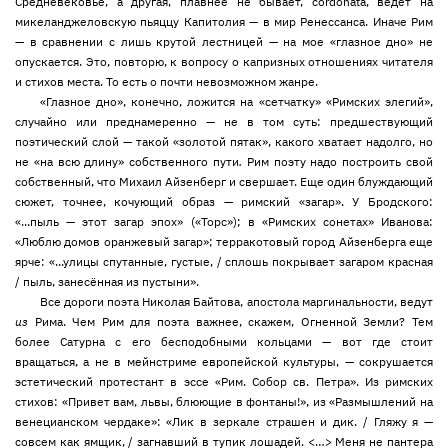
Средневековье, а другая, плавнее не бывает, cordonata, ведет на
микеланджеловскую пьяццу Капитолия — в мир Ренессанса. Иначе Рим
— в сравнении с лишь крутой лестницей — на мое «глазное дно» не
опускается. Это, повторю, к вопросу о капризных отношениях читателя
и стихов места. То есть о почти невозможном жанре.
«Глазное дно», конечно, ложится на «сетчатку» «Римских элегий»,
случайно или преднамеренно — не в том суть: предшествующий
поэтический слой — такой «золотой пятак», какого хватает надолго, но
не «на всю длину» собственного пути
.
Рим поэту надо построить свой
собственный, что Михаил Айзенберг и свершает. Еще один блуждающий
сюжет, точнее, кочующий образ — римский «загар». У Бродского:
«...пыль — этот загар эпох» («Торс»); в «Римских сонетах» Иванова:
«Люблю домов оранжевый загар»; терракотовый город Айзенберга еще
ярче: «...улицы спутанные, густые, / сплошь покрывает загаром красная
/ пыль, занесённая из пустыни».
Все дороги поэта Николая Байтова, апостола маргинальности, ведут
из
Рима. Чем Рим для поэта важнее, скажем, Огненной Земли? Тем
более Сатурна с его бесподобными кольцами — вот где стоит
вращаться, а не в мейнстриме европейской культуры, — сокрушается
эстетический протестант в эссе «Рим. Собор св. Петра». Из римских
стихов: «Привет вам, львы, блюющие в фонтаны!», из «Размышлений на
венецианском чердаке»: «Лик в зеркале страшен и дик. / Гляжу я —
совсем как ямщик, / загнавший в тупик лошадей. <…> Меня не пантера