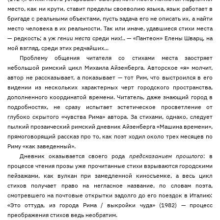
место, как ни крути, ставит пределы своеволию языка, язык работает в
бригаде с реальными объектами, пусть задача его не описать их, а найти
место человека в их реальности. Так или иначе, удавшиеся стихи места
— редкость; а уж
гении места
среди них!.. — «Пантеон» Елены Шварц, на
мой взгляд, среди этих редчайших...
Проблему общения читателя со стихами места заостряет
небольшой римский цикл Михаила Айзенберга. Авторское «я» молчит,
автор не рассказывает, а показывает — тот Рим, что выстроился в его
видении из нескольких характерных черт городского пространства,
дополненного координатой времени. Читатель, даже знающий город в
подробностях, не сразу испытает эстетическое просветление от
глубоко скрытого «чувства Рима» автора. За стихами, однако, следует
пылкий прозаический римский дневник Айзенберга «Машина времени»,
прямоговорящий рассказ про то, как поэт ходил около трех месяцев по
Риму «как заведенный».
Дневник оказывается своего рода
предсказанием прошлого
: в
процессе чтения прозы уже прочитанные стихи взрываются городскими
пейзажами, как вулкан при замедленной киносъемке, а весь цикл
стихов получает право на негласное название, по словам поэта,
смотревшего на почтовые открытки задолго до его поездок в Италию:
«Это оттуда, из города Рима / выкройки чуда» (1982) — процесс
преображения стихов ведь необратим.