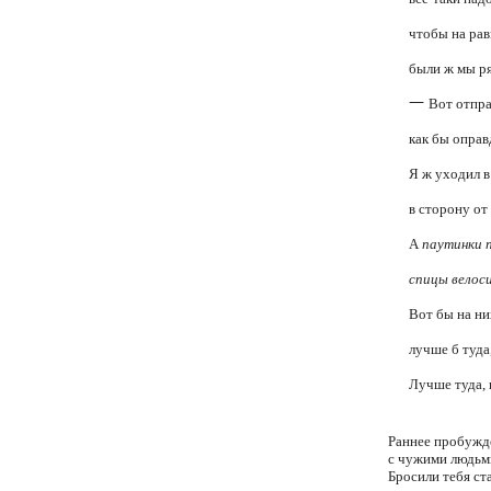
чтобы на рав
были ж мы ря
—
Вот отпра
как бы оправ
Я ж уходил 
в сторону от 
А
паутинки 
спицы велос
Вот бы на ни
лучше б туда
Лучше туда, 
Раннее пробужд
с чужими людьми
Бросили тебя ст