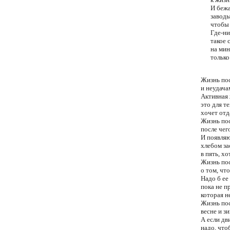
И бежа
завод
чтобы
Где-ни
такое 
на ми
только
Жизнь пос
и неудача
Активная
это для т
хочет отд
Жизнь пос
после чег
И появля
хлебом за
в пять, х
Жизнь по
о том, чт
Надо б ее
пока не п
которая н
Жизнь пос
весне и з
А если дв
надо, что