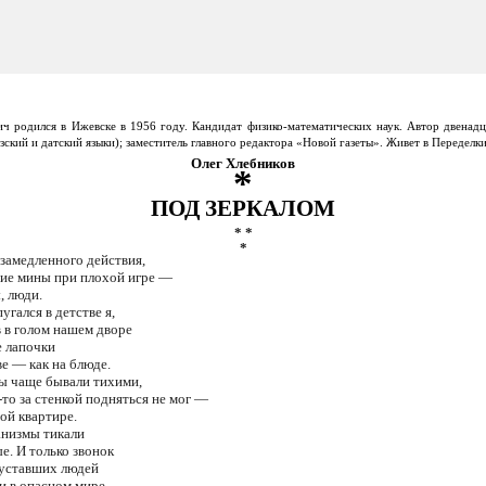
ч родился в Ижевске в 1956 году. Кандидат физико-математических наук. Автор двенадц
ский и датский языки); заместитель главного редактора «Новой газеты». Живет в Переделки
Олег Хлебников
*
ПОД ЗЕРКАЛОМ
* *
*
замедленного действия,
ие мины при плохой игре —
, люди.
пугался в детстве я,
 в голом нашем дворе
е лапочки
ве — как на блюде.
ы чаще бывали тихими,
-то за стенкой подняться не мог —
той квартире.
анизмы тикали
е. И только звонок
 уставших людей
и в опасном мире.