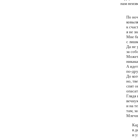
нам неизв
По но
ковыл
к счас
я не з
Мне б
с лишк
Да не 
за соб
Может
никака
А иде
по-дру
До ког
но, тв
спят о
опасат
Глядя 
вечную
и на 
там, з
Млечн
Ка
в д
и 