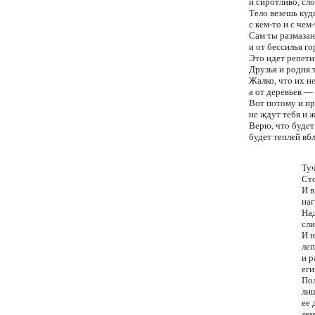
и сиротливо, сло
Тело везешь куд
с кем-то и с чем
Сам ты размазан 
и от бессилья го
Это идет репети
Друзья и родня 
Жалко, что их н
а от деревьев —
Вот потому и пр
не ждут тебя и 
Верю, что будет
будет теплей вб
Туч
Ст
И в
на
На
сли
И н
леп
и р
еги
По
ли
ее 
зе