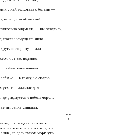
ных с ней толковать с богами —
дом под и за облаками!
вляюсь за рифмами, — вы говорили,
дываясь и смущаясь явно.
в другую сторону — или
себя и от вас подавно.
последние
напоминали
ипедные
— в точку, не спорю.
х уехать в дальние дали —
, где рифмуется с небом море…
где мы бы не умирали.
* *
*
ение, потом одинокий путь
 в близком и потном соседстве.
аршие, не дали глазом моргнуть —