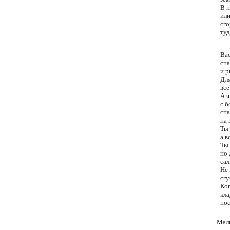
В н
или
сго
туд
Ва
сп
и р
Дл
все
А я
с б
спа
на 
Ты 
а в
Ты
но
сал
Не 
сгу
Ког
кл
пос
Маль