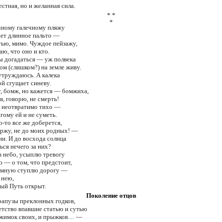
естная, но и желанная сила.
* *
*
чному галечному пляжу
яет длинное пальто —
тью, мимо. Чуждое пейзажу,
наю, что оно и кто.
ы догадаться — уж полвека
ом (слишком?) на земле живу.
утруждаюсь. А калека
ой сгущает синеву.
, бомж, но кажется — бомжиха,
я, говорю, не смерть!
т неотвратимо тихо —
гому ей и не суметь.
о-то все же доберется,
ержу, не до моих родных! —
ни. И до восхода солнца
ься нечего за них?
в небо, усыплю тревогу
 — о том, что предстоит,
темную ступлю дорогу —
а нею,
ый Путь открыт.
Поколение отцов
рапузы преклонных годков,
етство впавшие статью и сутью
ужимок своих, и прыжков… —