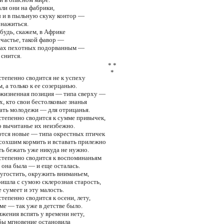
ли они на фабрики,
ы и в пыльную скуку контор —
 нажиться.
будь, скажем, в Африке
счастье, такой фавор —
нах пехотных подорванным —
 снится.
* *
*
тепенно сводится не к успеху
м, а только к ее созерцанью.
 жизненная позиция — типа сверху —
ех, кто свои бестолковые знанья
ать молодежи — для отрицанья.
тепенно сводится к сумме привычек,
о вычитанье их неизбежно.
ются новые — типа окрестных птичек
сохшим кормить и вставать прилежно
оть бежать уже никуда не нужно.
степенно сводится к воспоминаньям
о она была — и еще осталась.
 угостить, окружить вниманьем,
ришла с сумою склерозная старость,
е сумеет и эту малость.
тепенно сводится к осени, лету,
име — так уже в детстве было.
ижения вспять у времени нету,
бы мгновение остановила