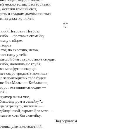
ей можно только раствориться
, оставив темный свет,
реть и сладким дымом взвиться
а, где даже ночи нет.
* *
*
силий Петрович Петров,
асибо — поставил скамейку
юмку с яйцом.
я воров
 это, по счастию, мелко.
 вот сижу у тебя
ольшой благодарностью в сердце:
сибо, молчишь, не грубя,
все мои фуги и скерцо.
лет скоро тридцать молчишь,
се ж приходить к тебе будем.
 не был Мальчиш-Кибальчиш,
 дорог оставшимся людям —
ют!..
пример ли ты мне,
бившему дом и семейку?..
да отгрешусь, на земле —
адбищенской, скрытой во мгле —
тавьте хотя бы скамейку.
Под зеркалом
чонка уже полстолетний,