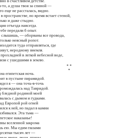
вно в счастливом детстве.
а-то, а душа твоя за спиной —
-то еще не рассталась, видно.
в пространстве, но время встает стеной,
рько и даже стыдно.
ция отъезда навсегда.
тебе передали б опыт.
е слышишь, — оборваны все провода,
 только неясный ропот.
иходится туда отправляться, где
живут, неродному внемля.
 прохладней в легкой небесной воде,
лизи с ушедшими в землю.
* *
*
на египетская ночь.
оит в пустыне пирамидой.
идел я — она точь-в-точь
громождалась над Тавридой.
д бледной родиной моей
валась с дымом и гудками.
ад Европой рой огней
ился к ней, но падал в камни
азбивался. Эта тьма —
петское наказанье!
лны вселенной закрома
шь ею. Мы едим глазами
десятки тысяч лет —
мные звери, люди, птицы…