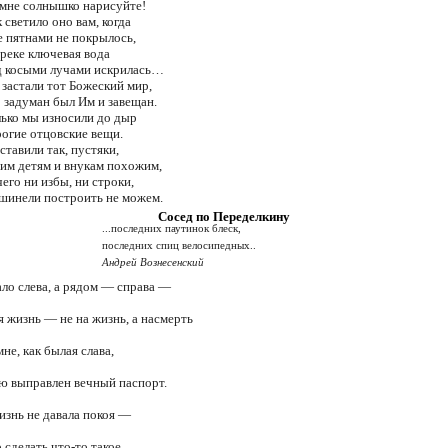
 мне солнышко нарисуйте!
 светило оно вам, когда
 пятнами не покрылось,
 реке ключевая вода
д косыми лучами искрилась…
застали тот Божеский мир,
 задуман был Им и завещан.
лько мы износили до дыр
огие отцовские вещи.
ставили так, пустяки,
оим детям и внукам похожим,
чего ни избы, ни строки,
 шинели построить не можем.
Сосед по Переделкину
...последних паутинок блеск,
последних спиц велосипедных..
Андрей Вознесенский
ло слева, а рядом — справа —
я жизнь — не на жизнь, а насмерть
не, как былая слава,
ую выправлен вечный паспорт.
изнь не давала покоя —
 сделать что-то такое,