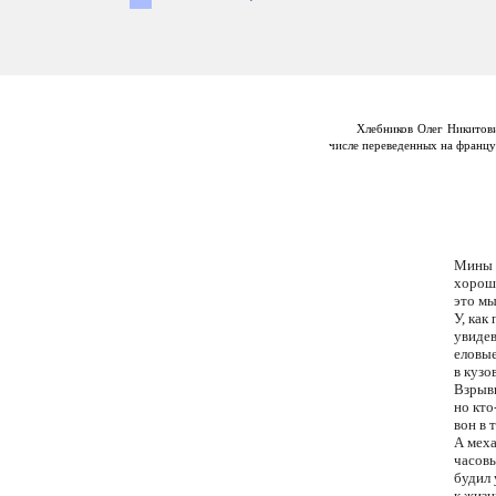
Хлебников Олег Никитови
числе переведенных на француз
Мины 
хорош
это мы
У, как 
увидев
еловы
в кузо
Взрыв
но кто
вон в 
А мех
часовы
будил
к жизн