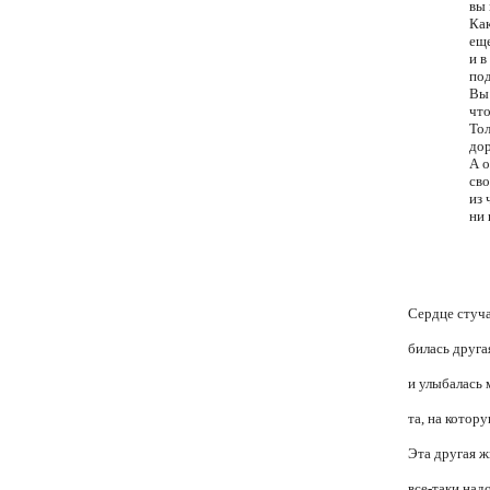
вы
Как
еще
и в
по
Вы 
что
То
дор
А о
св
из 
ни
Сердце стуча
билась друга
и улыбалась м
та, на котор
Эта другая ж
все-таки надо