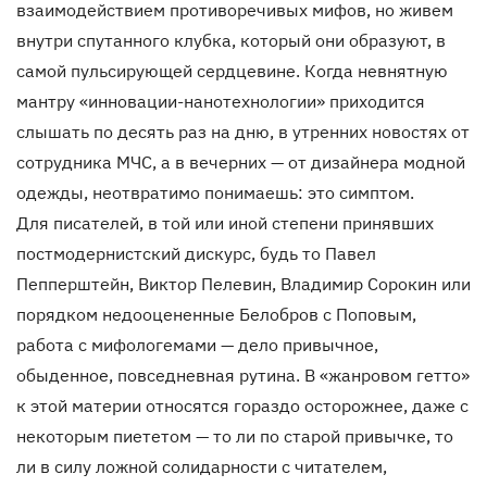
взаимодействием противоречивых мифов, но живем
внутри спутанного клубка, который они образуют, в
самой пульсирующей сердцевине. Когда невнятную
мантру «инновации-нанотехнологии» приходится
слышать по десять раз на дню, в утренних новостях от
сотрудника МЧС, а в вечерних — от дизайнера модной
одежды, неотвратимо понимаешь: это симптом.
Для писателей, в той или иной степени принявших
постмодернистский дискурс, будь то Павел
Пепперштейн, Виктор Пелевин, Владимир Сорокин или
порядком недооцененные Белобров с Поповым,
работа с мифологемами — дело привычное,
обыденное, повседневная рутина. В «жанровом гетто»
к этой материи относятся гораздо осторожнее, даже с
некоторым пиететом — то ли по старой привычке, то
ли в силу ложной солидарности с читателем,