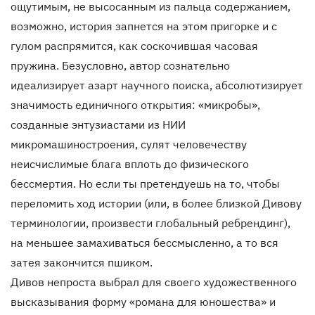
ощутимым, не высосанным из пальца содержанием,
возможно, история запнется на этом пригорке и с
гулом распрямится, как соскочившая часовая
пружина. Безусловно, автор сознательно
идеализирует азарт научного поиска, абсолютизирует
значимость единичного открытия: «микробы»,
созданные энтузиастами из НИИ
микромашиностроения, сулят человечеству
неисчислимые блага вплоть до физического
бессмертия. Но если ты претендуешь на то, чтобы
переломить ход истории (или, в более близкой Дивову
терминологии, произвести глобальный ребрендинг),
на меньшее замахиваться бессмысленно, а то вся
затея закончится пшиком.
Дивов непроста выбрал для своего художественного
высказывания форму «романа для юношества» и