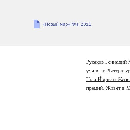
«Новый мир» №4, 2011
Русаков Геннадий 
учился в Литерату
Нью-Йорке и Женев
премий. Живет в М