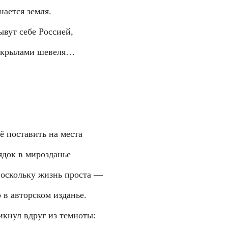
нается земля.
ывут себе Россией,
 крылами шевеля…
ё поставить на места
ядок в мирозданье
поскольку жизнь проста —
 в авторском изданье.
икнул вдруг из темноты: