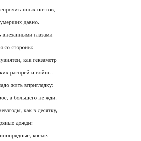
непрочитанных поэтов,
 умерших давно.
ь внезапными глазами
бя со стороны:
лувнятен, как гекзаметр
ких распрей и войны.
надо жить вприглядку:
воё, а большего не жди.
евзгоды, как в десятку,
пряные дожди:
ннопрядные, косые.