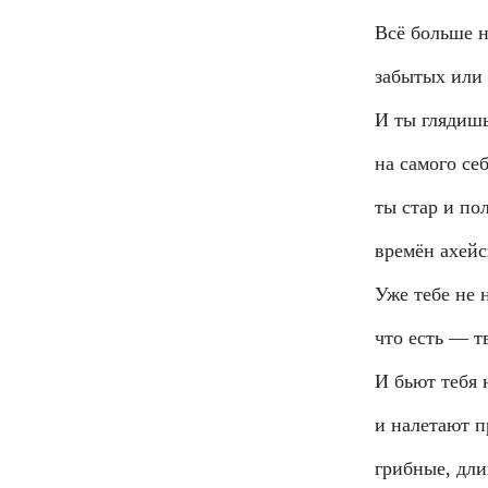
Всё больше 
забытых или
И ты глядиш
на самого се
ты стар и по
времён ахейс
Уже тебе не 
что есть — т
И бьют тебя н
и налетают 
грибные, дли