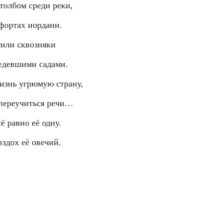
столбом среди реки,
офортах иордани.
тили сквозняки
едевшими садами.
изнь угрюмую страну,
 переучиться речи…
ё равно её одну.
вздох её овечий.