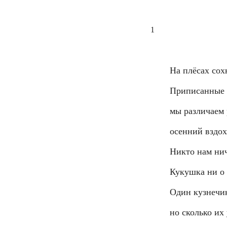
1
На плёсах сох
Приписанные 
мы различаем 
осенний вздох
Никто нам нич
Кукушка ни о 
Один кузнечик
но сколько их