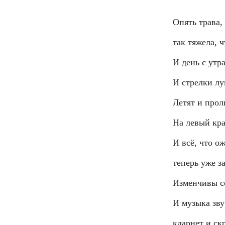
Опять трава, 
так тяжела, ч
И день с утр
И стрелки лу
Летят и прол
На левый кра
И всё, что о
теперь уже з
Изменчивы се
И музыка зву
кларнет и ск