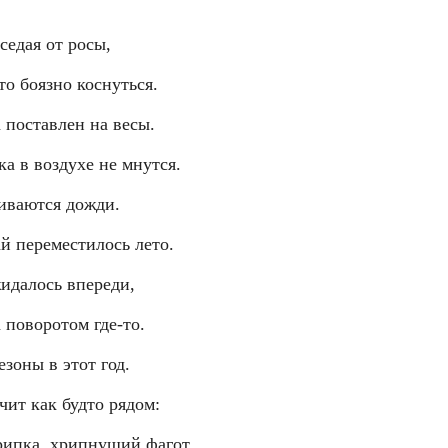
седая от росы,
то боязно коснуться.
а поставлен на весы.
ка в воздухе не мнутся.
иваются дожди.
й переместилось лето.
жидалось впереди,
а поворотом где-то.
зоны в этот год.
чит как будто рядом:
рипка, хрипнущий фагот,