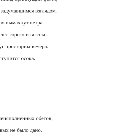
 задумавшимся взглядом.
ро вымахнут ветра.
чет горько и высоко.
уг просторны вечера.
ступится осока.
неисполненных обетов,
вых не было дано.