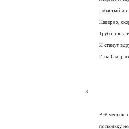
лобастый и с
Наверно, ско
Труба прокли
И станут вдр
И на Оке рас
3
Всё меньше 
поскольку но