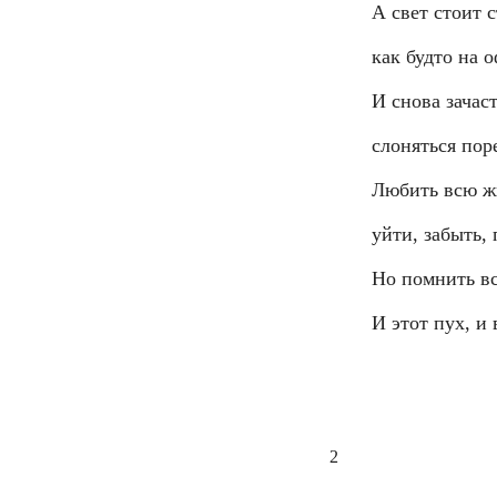
А свет стоит 
как будто на 
И снова зачас
слоняться пор
Любить всю ж
уйти, забыть,
Но помнить вс
И этот пух, и 
2