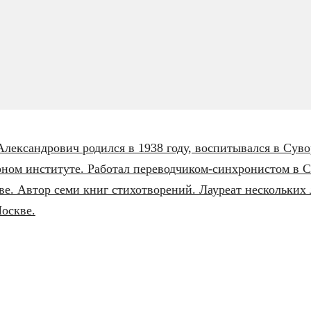
Александрович родился в 1938 году, воспитывался в Сув
рном институте. Работал переводчиком-синхронистом в 
е. Автор семи книг стихотворений. Лауреат нескольких
оскве.