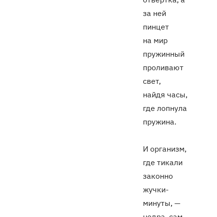
за ней
пинцет
на мир
пружинный
проливают
свет,
найдя часы,
где лопнула
пружина.
И организм,
где тикали
законно
жучки-
минуты, —
недра, сам