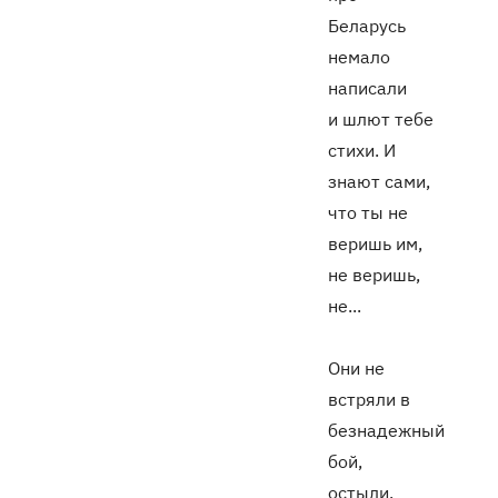
Беларусь
немало
написали
и шлют тебе
стихи. И
знают сами,
что ты не
веришь им,
не веришь,
не...
Они не
встряли в
безнадежный
бой,
остыли,