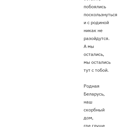
побоялись
поскользнуться
и с родиной
никак не
разойдутся.
А мы
остались,
мы остались
тут с тобой.
Родная
Беларусь,
наш
скорбный
дом,
где глуше