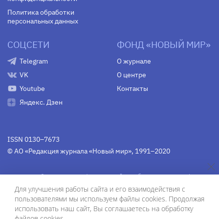
Политика обработки
персональных данных
СОЦСЕТИ
ФОНД «НОВЫЙ МИР»
Telegram
О журнале
VK
О центре
Youtube
Контакты
Яндекс. Дзен
ISSN 0130–7673
© АО «Редакция журнала «Новый мир», 1991–2020
Свидетельство Федеральной службы по надзору в сфере
связи, информационных технологий и массовых
Для улучшения работы сайта и его взаимодействия с
коммуникаций
средства массовой информации
пользователями мы используем файлы cookies. Продолжая
(Роскомнадзор)
ПИ № Фс 77-75754 от 13 июня 2019 г.
использовать наш сайт, Вы соглашаетесь на обработку
файлов cookies.