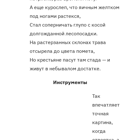
А еще курослеп, что яичным желтком
под ногами растекся,
Стал соперничать глупо с косой
долгожданной лесопосадки.
На растерзанных склонах трава
отсырела до цвета помета,
Но крестьяне пасут там стада — и
живут в небывалом достатке.
Инструменты
Так
впечатляет
точная
картина,
когда
отвертка, а