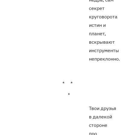
секрет
круговорота
истин и
планет,
вскрывают
инструменты
непреклонно.
* *
*
Твои друзья
в далекой
стороне
про