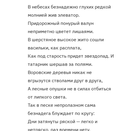
В небесах безнадежно глухих редкой
молнией жив элеватор.
Придорожный понурый валун
неприметно цветет лишаями.
В шерстяное высокое жито сошли
васильки, как расплата,
Как под старость придет звездопад. И
татарник шершав за полями.
Воровские деревья никак не
вгрызутся стволами друг в друга,
А лесные опушки не в силах отбиться
от липкого света.
Так в песке непролазном сама
безнадега блуждает по кругу:
Дни затянуты ряской — легко и
нетряско, раз времени нету.