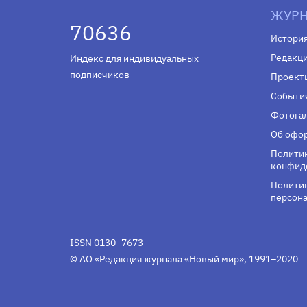
ЖУРН
70636
Истори
Редакц
Индекс для индивидуальных
подписчиков
Проект
Событи
Фотога
Об офор
Полити
конфид
Политик
персона
ISSN 0130–7673
© АО «Редакция журнала «Новый мир», 1991–2020