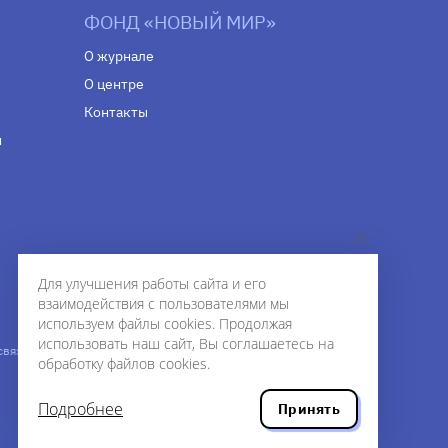
ФОНД «НОВЫЙ МИР»
О журнале
О центре
Контакты
н
Для улучшения работы сайта и его
взаимодействия с пользователями мы
используем файлы cookies. Продолжая
использовать наш сайт, Вы соглашаетесь на
связи,
Дизайн — Рустам Габбасов.
обработку файлов cookies.
Шрифты — Zhivago Display и IBM Plex Sans.
Разработка сайта — ООО «Инфодизайн»
,
2020.
Подробнее
Принять